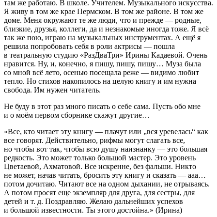
там же работаю. В школе. Учителем. Музыкального искусства.
Я живу в том же крае Пермском. В том же районе. В том же
доме. Меня окружают те же люди, что и прежде — родные,
близкие, друзья, коллеги, да и незнакомые иногда тоже. Я всё
так же пою, играю на музыкальных инструментах. А ещё я
решила попробовать себя в роли актрисы — пошла
в театральную студию «РазДваТри» Ирины Кадаевой. Очень
нравится. Ну, и, конечно, я пишу, пишу, пишу… Муза была
со мной всё лето, осенью посещала реже — видимо любит
тепло. Но стихов накопилось на целую книгу и им нужна
свобода. Им нужен читатель.
Не буду в этот раз много писать о себе сама. Пусть обо мне
и о моём первом сборнике скажут другие…
«Все, кто читает эту книгу — плачут или „вся уревелась“ как
все говорят. Действительно, рифмы могут слагать все,
но чтобы вот так, чтобы всю душу наизнанку — это большая
редкость. Это может только большой мастер. Это уровень
Цветаевой, Ахматовой. Все искренне, без фальши. Никто
не может, начав читать, бросить эту книгу и сказать — ааа…
потом дочитаю. Читают все на одном дыхании, не отрываясь.
А потом просят еще экземпляр для друга, для сестры, для
детей и т. д. Поздравляю. Желаю дальнейших успехов
и большой известности. Ты этого достойна.»
(Ирина)