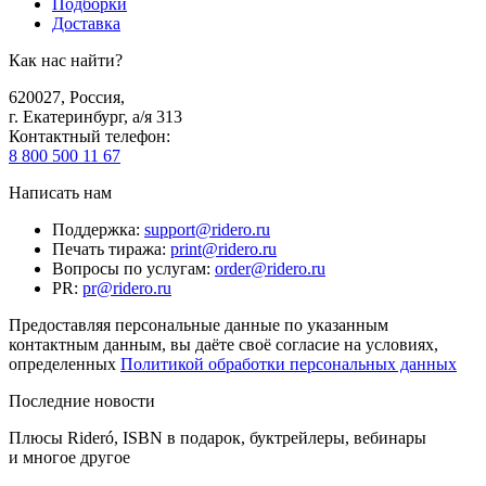
Подборки
Доставка
Как нас найти?
620027
,
Россия
,
г. Екатеринбург, а/я 313
Контактный телефон
:
8 800 500 11 67
Написать нам
Поддержка
:
support@ridero.ru
Печать тиража
:
print@ridero.ru
Вопросы по услугам
:
order@ridero.ru
PR
:
pr@ridero.ru
Предоставляя персональные данные по указанным
контактным данным, вы даёте своё согласие на условиях,
определенных
Политикой обработки персональных данных
Последние новости
Плюсы Rideró, ISBN в подарок, буктрейлеры, вебинары
и многое другое