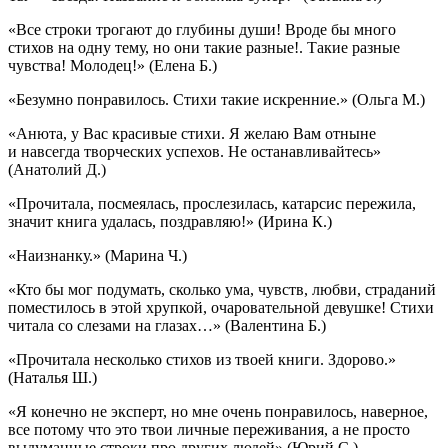
«Все строки трогают до глубины души! Вроде бы много
стихов на одну тему, но они такие разные!. Такие разные
чувства! Молодец!»
(Елена Б.)
«Безумно понравилось. Стихи такие искренние.»
(Ольга М.)
«Анюта, у Вас красивые стихи. Я желаю Вам отныне
и навсегда творческих успехов. Не останавливайтесь»
(Анатолий Д.)
«Прочитала, посмеялась, прослезилась, катарсис пережила,
значит книга удалась, поздравляю!»
(Ирина К.)
«Наизнанку.»
(Марина Ч.)
«Кто бы мог подумать, сколько ума, чувств, любви, страданий
поместилось в этой хрупкой, очаровательной девушке! Стихи
читала со слезами на глазах…»
(Валентина Б.)
«Прочитала несколько стихов из твоей книги. Здорово.»
(Наталья Ш.)
«Я конечно не эксперт, но мне очень понравилось, наверное,
все потому что это твои личные переживания, а не просто
выдуманные строки про других людей»
(Юрий С.)