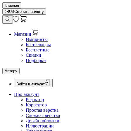
Главная
RUB
Сменить валюту
Магазин
Импринты
Бестселлеры
Бесплатные
Скидки
Подборки
Автору
Войти в аккаунт
Про-аккаунт
Редактор
Корректор
Простая верстка
Сложная верстка
Дизайн обложки
Иллюстрации