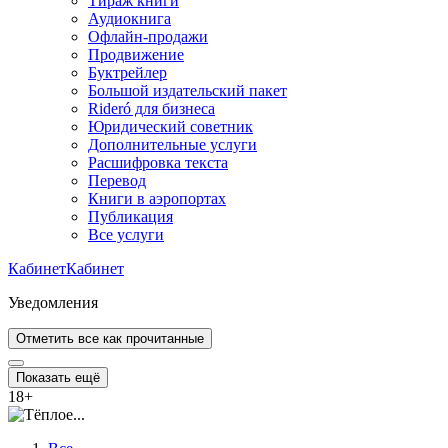
Тираж книги
Аудиокнига
Офлайн-продажи
Продвижение
Буктрейлер
Большой издательский пакет
Rideró для бизнеса
Юридический советник
Дополнительные услуги
Расшифровка текста
Перевод
Книги в аэропортах
Публикация
Все услуги
Кабинет
Кабинет
Уведомления
Отметить все как прочитанные
Показать ещё
18
+