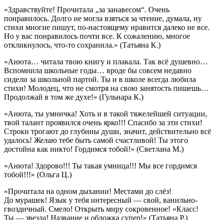
«Здравствуйте! Прочитала „за занавесом“. Очень
понравилось. Долго не могла взяться за чтение, думала, ну
стихи многие пишут, по-настоящему нравится далеко не все.
Но у вас понравилось почти все. К сожалению, многое
откликнулось, что-то сохранила.»
(Татьяна К.)
«Анюта… читала твою книгу и плакала. Так всё душевно…
Вспомнила школьные годы… вроде бы совсем недавно
сидели за школьной партой. Ты и в школе всегда любила
стихи! Молодец, что не смотря на свою занятость пишешь…
Продолжай в том же духе!»
(Гульнара К.)
«Анюта, ты умничка! Хоть и в такой тяжелейшей ситуации,
твой талант проявился очень ярко!!! Спасибо за эти стихи!
Строки трогают до глубины души, значит, действительно всё
удалось! Желаю тебе быть самой счастливой! Ты этого
достойна как никто! Гордимся тобой!»
(Светлана М.)
«Анюта! Здорово!!! Ты такая умница!!! Мы все гордимся
тобой!!!»
(Ольга Ц.)
«Прочитала на одном дыхании! Местами до слёз!
До мурашек! Язык у тебя интересный — свой, ванильно-
гвоздичный. Смело! Открыть миру сокровенное! «Класс!
Ты — звезда! Название и обложка супер!»
(Татьяна Р.)