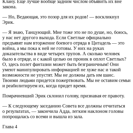
Клану. Еще лучше вообще задним числом объявить их вне
закона.
— Но, Ведающая, это позор для их родов! — воскликнул
Эрик.
— Я знаю, Танцующий. Мне тоже это не по душе, но, боюсь,
у нас нет другого выхода. Если Светлые официально
предъявят нам вторжение боевого отряда в Цитадель — это
войн
а, а мы пока к ней не готовы. У них на руках
доказательства в виде четырех трупов. А сколько человек
было в отряде, и с какой целью он проник в оплот Светлых?
О, здесь полет фантазии может быть безграничным! Они
умеют манипулировать информацией не хуже нас и такой
возможности не упустят. Мы не должны дать им шанс.
Твоими людьми придется пожертвовать. Мы не оставим семьи
и реабилитируем их, когда придет время.
Помрачневший Эрик склонил голову, признавая ее правоту.
— К следующему заседанию Совета все должны отчитаться
о результатах, — закончила Адда, легким нак
лоно
м головы
попрощалась со всеми и вышла из зала.
Глава 4