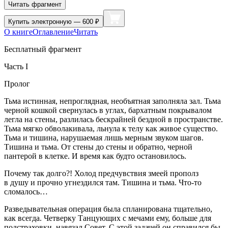
Читать фрагмент
Купить
электронную — 600 ₽
О книге
Оглавление
Читать
Бесплатный фрагмент
Часть I
Пролог
Тьма истинная, непроглядная, необъятная заполняла зал. Тьма
черной кошкой свернулась в углах, бархатным покрывалом
легла на стены, разлилась бескрайней бездной в пространстве.
Тьма мягко обволакивала, льнула к телу как живое существо.
Тьма и тишина, нарушаемая лишь мерным звуком шагов.
Тишина и тьма. От стены до стены и обратно, черной
пантерой в клетке. И время как будто остановилось.
Почему так долго?! Холод предчувствия змеей прополз
в душу и прочно угнездился там. Тишина и тьма. Что-то
сломалось…
Разведывательная операция была спланирована тщательно,
как всегда. Четверку Танцующих с мечами ему, больше для
подстраховки, навязал Совет. С этой задачей он справился бы