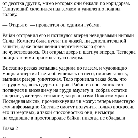
от десятка других, мимо которых они бежали по коридорам.
Танцующий склонился над замком и удивленно поднял
голову.
— Открыто, — прошептал он одними губами.
Райан отстранил его и потянулся вперед невидимыми нитями
Силы. Комната была пуста: ни людей, ни дополнительной
защиты, даже повышения энергетического фона
не чувствовалось. Он открыл дверь и шагнул вперед. Четверка
бойцов тенями проскользнула следом.
Внезапно резкая вспышка ударила по глазам, и чудовищно
мощная энергия Света обрушилась на него, сминая защиту,
выпивая резерв, уничтожая. Тело пронзила такая боль, что
с трудом удалось сдержать крик. Райан из последних сил
потянулся к висевшему на груди амулету и, собрав остатки
энергии, уже теряя сознание, закрыл разум Пологом мрака.
Последняя мысль, промелькнувшая в мозгу: теперь известную
ему информацию Светлые смогут получить, только воскресив
его из мертвых, а такой способностью они, несмотря
на ходившие в простонародье байки, никогда не обладали.
Глава 2