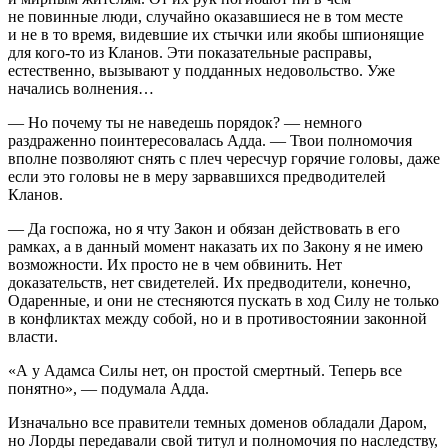
не повинные люди, случайно оказавшиеся не в том месте
и не в то время, видевшие их стычки или якобы шпионящие
для кого-то из Кланов. Эти показательные расправы,
естественно, вызывают у подданных недовольство. Уже
начались волнения…
— Но почему ты не наведешь порядок? — немного
раздраженно поинтересовалась Адда. — Твои полномочия
вполне позволяют снять с плеч чересчур горячие головы, даже
если это головы не в меру зарвавшихся предводителей
Кланов.
— Да госпожа, но я чту Закон и обязан действовать в его
рамках, а в данный момент наказать их по Закону я не имею
возможности. Их просто не в чем обвинить. Нет
доказательств, нет свидетелей. Их предводители, конечно,
Одаренные, и они не стесняются пускать в ход Силу не только
в конфликтах между собой, но и в противостоянии законной
власти.
«А у Адамса Силы нет, он простой смертный. Теперь все
понятно», — подумала Адда.
Изначально все правители темных доменов обладали Даром,
но Лорды передавали свой титул и полномочия по наследству,