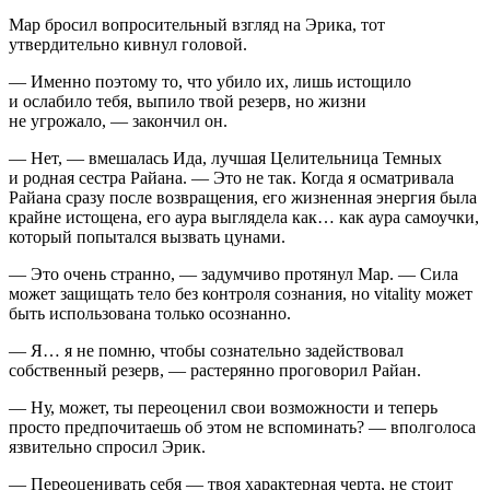
Мар бросил вопросительный взгляд на Эрика, тот
утвердительно кивнул головой.
— Именно поэтому то, что убило их, лишь истощило
и ослабило тебя, выпило твой резерв, но жизни
не угрожало, — закончил он.
— Нет, — вмешалась Ида, лучшая Целительница Темных
и родная сестра Райана. — Это не так. Когда я осматривала
Райана сразу после возвращения, его жизненная энергия была
крайне истощена, его аура выглядела как… как аура самоучки,
который попытался вызвать цунами.
— Это очень странно, — задумчиво протянул Мар. — Сила
может защищать тело без контроля сознания, но vitality может
быть использована только осознанно.
— Я… я не помню, чтобы сознательно задействовал
собственный резерв, — растерянно проговорил Райан.
— Ну, может, ты переоценил свои возможности и теперь
просто предпочитаешь об этом не вспоминать? — вполголоса
язвительно спросил Эрик.
— Переоценивать себя — твоя характерная черта, не стоит