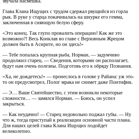
звучала насмешка.
Глава Клана Ищущих с трудом сдержал рвущийся из горла
рык. В руке у старца покачивалась на шнурке его гемма,
заключенная в сияющую белую сферу.
«Это конец. Так глупо провалить операцию! Как же это
возможно?! Весь Конклав во главе с Верховным Жрецом
должен быть в Асирите, но он здесь!»
— Тебе попалась крупная рыба, Норман, — задумчиво
продолжил старец. — Сведения, которыми он располагает,
будут нам очень полезны. Подготовь его к обряду Познания.
«Ха, не дождетесь!» — пронеслось в голове у Райана: уж это-
то он предусмотрел, Полог мрака не снимет даже Понтифик.
— Э… Ваше Святейшество, с этим возникли некоторые
сложности… — замялся Норман. — Боюсь, он успел
закрыться.
— Как неудачно! — Старец недовольно поджал губы. — Ну
что ж, тогда приступай к реализации основной части плана.
Для наших целей глава Клана Ищущих подойдет
великолепно.