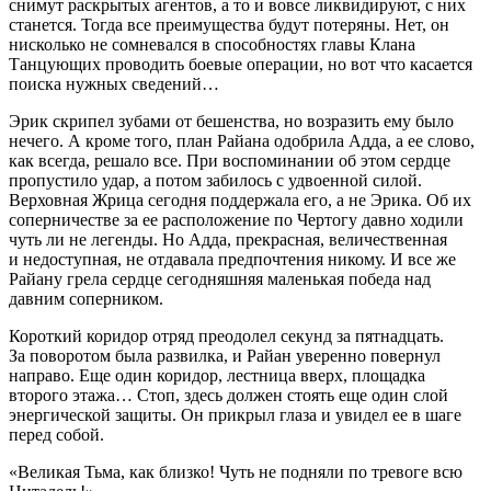
снимут раскрытых агентов, а то и вовсе ликвидируют, с них
станется. Тогда все преимущества будут потеряны. Нет, он
нисколько не сомневался в способностях главы Клана
Танцующих проводить боевые операции, но вот что касается
поиска нужных сведений…
Эрик скрипел зубами от бешенства, но возразить ему было
нечего. А кроме того, план Райана одобрила Адда, а ее слово,
как всегда, решало все. При воспоминании об этом сердце
пропустило удар, а потом забилось с удвоенной силой.
Верховная Жрица сегодня поддержала его, а не Эрика. Об их
соперничестве за ее расположение по Чертогу давно ходили
чуть ли не легенды. Но Адда, прекрасная, величественная
и недоступная, не отдавала предпочтения никому. И все же
Райану грела сердце сегодняшняя маленькая победа над
давним соперником.
Короткий коридор отряд преодолел секунд за пят
надцат
ь.
За поворотом была развилка, и Райан уверенно повернул
направо. Еще один коридор, лестница вверх, площадка
второго этажа… Стоп, здесь должен стоять еще один слой
энергической защиты. Он прикрыл глаза и увидел ее в шаге
перед собой.
«Великая Тьма, как близко! Чуть не подняли по тревоге всю