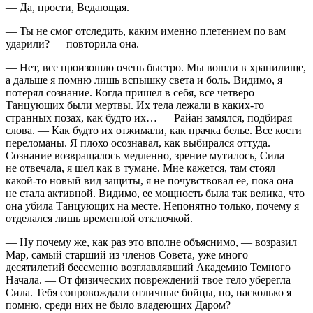
— Да, прости, Ведающая.
— Ты не смог отследить, каким именно плетением по вам
ударили? — повторила она.
— Нет, все произошло очень быстро. Мы вошли в хранилище,
а дальше я помню лишь вспышку света и боль. Видимо, я
потерял сознание. Когда пришел в себя, все четверо
Танцующих были мертвы. Их тела лежали в каких-то
странных позах, как будто их… — Райан замялся, подбирая
слова. — Как будто их отжимали, как прачка белье. Все кости
переломаны. Я плохо осознавал, как выбирался оттуда.
Сознание возвращалось медленно, зрение мутилось, Сила
не отвечала, я шел как в тумане. Мне кажется, там стоял
какой-то новый вид защиты, я не почувствовал ее, пока она
не стала активной. Видимо, ее мощность была так велика, что
она убила Танцующих на месте. Непонятно только, почему я
отделался лишь временной отключкой.
— Ну почему же, как раз это вполне объяснимо, — возразил
Мар, самый старший из
член
ов Совета, уже много
десятилетий бессменно возглавлявший Академию Темного
Начала. — От физических повреждений твое тело уберегла
Сила. Тебя сопровождали отличные бойцы, но, насколько я
помню, среди них не было владеющих Даром?