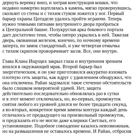
дернуть
веревк
у вниз, и хитрая конструкция кошки, что
недавно намертво вцеплялась в камень, мягко провернувшись,
скользит со стены и с тихим стуком ложится у ног. Первый
барьер охраны Цитадели удалось пройти играючи. Теперь
нужно темными пятнами внутреннего двора пробраться
к Центральной башне. Полукруглая арка бокового портала
дает достаточно тени, чтобы пятеро укрылись в ней. Тяжелая
дверь, окованная железом, конечно, по ночному времени
заперта, но замок стандартный, и уже четвертая отмычка
с тихим скрипом проворачивает засов. Все, они внутри.
Глава Клана Ищущих закрыл глаза и внутренним зрением
впился в окружающий мрак. Второй барьер был
энергетическим, и он уже приготовился аккуратно взломать
плотную сеть защиты, как вдруг с удивлением обнаружил, что
она отключена. Райан задумался: такое стечение обстоятельств
было слишком невероятной удачей. Нет, защита
действительно последовательно обновлялась раз в сутки
и в этот момент отключалась, но, во-первых, промежуток
снятия любого из уровней длился не более тридцати секунд,
а во-вторых, конкретное время замены контура каждый день
отличалось от предыдущего на произвольный промежуток,
и предсказать его не могли даже клирики Светлых, его
установившие. Подобное совпадение казалось невозможным,
но на размышления не оставалось времени. И Райан, отбросив