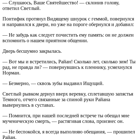
— Слушаюсь, Ваше Святейшество! — склонив голову,
ответил Светлый.
Понтифик протянул Видящему шнурок с геммой, повернулся
и направился к двери, но уже на пороге обернулся и добавил:
— Не забудь как следует почистить ему память: он не должен
вспомнить о нашем приятном общении.
Дверь бесшумно закрылась.
— Вот мы и встретились, Райан! Сколько лет, сколько зим! Ты
рад, не правда ли? — повернувшись к пленнику, усмехнулся
Норман.
— Безмерно, — сквозь зубы выдавил Ищущий.
Светлый рывком дернул вверх
веревк
у, сплетавшую запястья
Темного, отчего связанные за спиной руки Райана
вывернулись в суставах.
— Помнится, при нашей последней встрече ты обещал мне
мученическую смерть, — растягивая слова, произнес он.
— Не беспокойся, я всегда выполняю обещания, — прошипел
Райан.