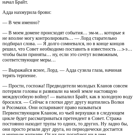
начал Брайт.
Адда нахмурила брови:
— В чем именно?
— В моем домене происходят события… эм-м… которые я
не вполне могу контролировать… — Лорд старательно
подбирал слова. — Я долго сомневался, но в конце концов
решил, что Совет необходимо поставить в известность …э-э…
чтобы были приняты… ну, если это сочтут возможным,
соответствующие меры…
— Выражайся яснее, Лорд. — Адда сузила глаза, начиная
терять терпение.
— Прости, госпожа! Предводители молодых Кланов совсем
потеряли головы и развязали на моей земле настоящую
междоусобную
войн
у! — выпалил Брайт, как в холодную воду
бросился. — Сейчас в глотки друг другу вцепились Волки
и Росомахи. Они оспаривают право называться
Первенствующим Кланом, из чьей верхушки в следующем
цикле будет рассматриваться претендент в Совет. Стража
постоянно находит трупы то одних, то других. Ну ладно бы,
они просто резали друг друга, но периодически достается
и мирным жителям. От их рук погибают ни в чем