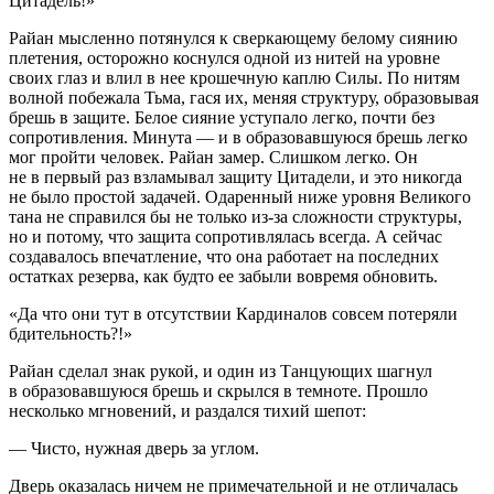
Цитадель!»
Райан мысленно потянулся к сверкающему белому сиянию
плетения, осторожно коснулся одной из нитей на уровне
своих глаз и влил в нее крошечную каплю Силы. По нитям
волной побежала Тьма, гася их, меняя структуру, образовывая
брешь в защите. Белое сияние уступало легко, почти без
сопротивления. Минута — и в образовавшуюся брешь легко
мог пройти человек. Райан замер. Слишком легко. Он
не в первый раз взламывал защиту Цитадели, и это никогда
не было простой задачей. Одаренный ниже уровня Великого
тана не справился бы не только из-за сложности структуры,
но и потому, что защита сопротивлялась всегда. А сейчас
создавалось впечатление, что она работает на последних
остатках резерва, как будто ее забыли вовремя обновить.
«Да что они тут в отсутствии Кардиналов совсем потеряли
бдительность?!»
Райан сделал знак рукой, и один из Танцующих шагнул
в образовавшуюся брешь и скрылся в темноте. Прошло
несколько мгновений, и раздался тихий шепот:
— Чисто, нужная дверь за углом.
Дверь оказалась ничем не примечательной и не отличалась