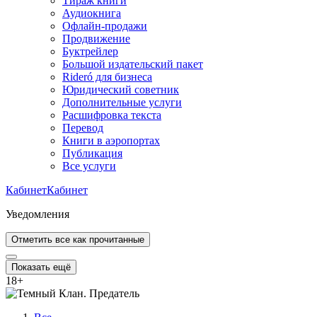
Тираж книги
Аудиокнига
Офлайн-продажи
Продвижение
Буктрейлер
Большой издательский пакет
Rideró для бизнеса
Юридический советник
Дополнительные услуги
Расшифровка текста
Перевод
Книги в аэропортах
Публикация
Все услуги
Кабинет
Кабинет
Уведомления
Отметить все как прочитанные
Показать ещё
18
+