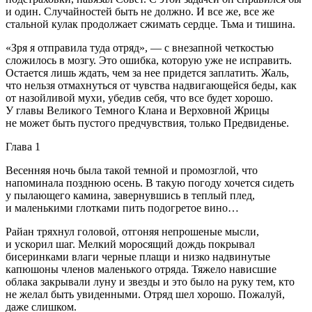
и один. Случайностей быть не должно. И все же, все же
стальной кулак продолжает сжимать сердце. Тьма и тишина.
«Зря я отправила туда отряд», — с внезапной четкостью
сложилось в мозгу. Это ошибка, которую уже не исправить.
Остается лишь ждать, чем за нее придется заплатить. Жаль,
что нельзя отмахнуться от чувства надвигающейся беды, как
от назойливой мухи, убедив себя, что все будет хорошо.
У главы Великого Темного Клана и Верховной Жрицы
не может быть пустого предчувствия, только Предвиденье.
Глава 1
Весенняя ночь была такой темной и промозглой, что
напоминала позднюю осень. В такую погоду хочется сидеть
у пылающего камина, завернувшись в теплый плед,
и маленькими глотками пить подогретое
вино
…
Райан тряхнул головой, отгоняя непрошеные мысли,
и ускорил шаг. Мелкий моросящий дождь покрывал
бисеринками влаги черные плащи и низко надвинутые
капюшоны
член
ов маленького отряда. Тяжело нависшие
облака закрывали луну и звезды и это было на руку тем, кто
не желал быть увиденными. Отряд шел хорошо. Пожалуй,
даже слишком.