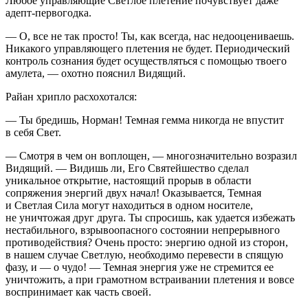
Любое управляющие Светлое плетение почувствует даже
адепт-первогодка.
— О, все не так просто! Ты, как всегда, нас недооцениваешь.
Никакого управляющего плетения не будет. Периодический
контроль сознания будет осуществляться с помощью твоего
амулета, — охотно пояснил Видящий.
Райан хрипло расхохотался:
— Ты бредишь, Норман! Темная гемма никогда не впустит
в себя Свет.
— Смотря в чем он воплощен, — многозначительно возразил
Видящий. — Видишь ли, Его Святейшество сделал
уникальное открытие, настоящий прорыв в области
сопряжения энергий двух начал! Оказывается, Темная
и Светлая Сила могут находиться в одном носителе,
не уничтожая друг друга. Ты спросишь, как удается избежать
нестабильного, взрывоопасного состоянии непрерывного
противодействия? Очень просто: энергию одной из сторон,
в нашем случае Светлую, необходимо перевести в спящую
фазу, и — о чудо! — Темная энергия уже не стремится ее
уничтожить, а при грамотном встраивании плетения и вовсе
воспринимает как часть своей.