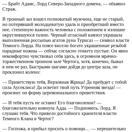
— Брайт Адамс, Лорд Северо-Западного домена, — объявил
Страж.
В тронный зал вошел полноватый мужчина, еще не старый,
но потерявший молодцеватую удаль и приобретший вместо
нее, степенную важность человека с положением и излишне
округлившуюся талию. Черный атласный камзол украшала
выполненная россыпью агатов руна Турисаз — символ власти
Темного Лорда. На поясе висели богато украшенные резьбой
парадные ножны — сейчас согласно этикету пустые. Он явно
некомфортно чувствовал себя здесь, в огромном мрачно-
торжественном тронном зале Чертога, хотя, конечно, бывал
в нем не раз. Быстрыми шагами дойдя до центра зала, он
преклонил колено:
— Приветствую тебя, Верховная Жрица! Да пребудет с тобой
сила Аусеклиса! Да осветит твой путь Утренняя звезда! —
произнес он форму церемониального приветствия.
— И тебя пусть не оставит Его благоволение! —
благожелательно кивнула Адда. — Поднимись, Лорд. Я
слушаю тебя. Что привело достойного хранителя власти
Темного Клана в Чертог?
— Госпожа, я прибыл просить о помощи… — нерешительно