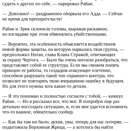
судить о других по себе, — парировал Райан.
— Довольно! — раздраженно оборвала его Адда. — Сейчас
не время для препирательств!
Райан и Эрик склонили головы, выражая раскаяние,
но взглядами при этом обменялись убийственными.
— Вероятно, эта особенность объясняется воздействием
новой формы защиты, на которую нарвалась твоя группа, —
предположил Натан, глава Клана Стражей, отвечающих
за охрану Чертога. — Было бы очень неплохо разобраться, что
представляет собой ее структура. Если мы сможем понять
принцип ее работы, то создадим атакующее плетение,
способное разрушать такой тип охранного контура, что
позволит не повторять твою вчерашнюю ошибку в будущем.
Но для этого нужны хоть какие-то детали.
— Я это понимаю и полностью согласен с тобой, — кивнул
Райан. — Но я рассказал все, что мог. Я попробую еще раз
детально воссоздать ситуацию, и, если мне удастся вспомнить
что-то важное, обязательно сообщу.
— Как бы там ни было, архив, увы, теперь для нас потерян, —
подытожила Верховная Жрица, — а хотелось бы найти