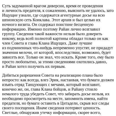
Суть задуманной врагом диверсии, время ее проведения
и личность предателя, к сожалению, выяснить не удалось, зато
Ищущие узнали, где содержатся агентурные досье на всю
шпионскую сеть Конклава. Этот архив и был целью их
ночного визита. Он содержал поистине бесценную
информацию. Именно поэтому Райан лично возглавил
группу. Сведения такой важности нельзя было доверить
никому, ведь всей полнотой картины обладал только он как
член Совета и глава Клана Ищущих. Даже лучшие
из подчиненных что-нибудь непременно упустят, не придадут
значения мелочи, от которой, впоследствии, возможно, будет
зависеть все. Только он знал, что искать. Кроме того, ему было
просто любопытно, за этими сведениями охотились давно,
и Райан хотел получить их первым.
Добиться разрешения Совета на реализацию плана было
непросто: как всегда, влез Эрик, настаивая, что бумаги должен
изъять отряд Танцующих с мечами, который возглавит,
конечно же, он, глава Клана бойцов, и Райану стоило
немалого труда убедить Совет, что забирать досье нельзя, их
необходимо просмотреть на месте, запомнить имена, найти
предателя, но бумаги оставить в Цитадели, скрыв все следы
своего посещения. Иначе сведения потеряют ценность.
Светлые, обнаружив утечку информации, скорее всего,