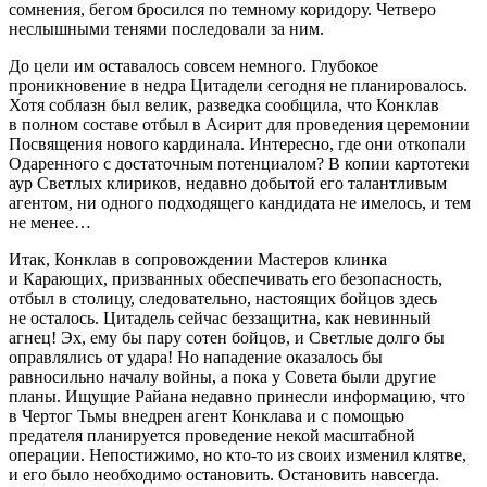
сомнения, бегом бросился по темному коридору. Четверо
неслышными тенями последовали за ним.
До цели им оставалось совсем немного. Глубокое
проникновение в недра Цитадели сегодня не планировалось.
Хотя соблазн был велик, разведка сообщила, что Конклав
в полном составе отбыл в Асирит для проведения церемонии
Посвящения нового кардинала. Интересно, где они откопали
Одаренного с достаточным потенциалом? В копии картотеки
аур Светлых клириков, недавно добытой его талантливым
агентом, ни одного подходящего кандидата не имелось, и тем
не менее…
Итак, Конклав в сопровождении Мастеров клинка
и Карающих, призванных обеспечивать его безопасность,
отбыл в столицу, следовательно, настоящих бойцов здесь
не осталось. Цитадель сейчас беззащитна, как невинный
агнец! Эх, ему бы пару сотен бойцов, и Светлые долго бы
оправлялись от удара! Но нападение оказалось бы
равносильно началу
войн
ы, а пока у Совета были другие
планы. Ищущие Райана недавно принесли информацию, что
в Чертог Тьмы внедрен агент Конклава и с помощью
предателя планируется проведение некой масштабной
операции. Непостижимо, но кто-то из своих изменил клятве,
и его было необходимо остановить. Остановить навсегда.