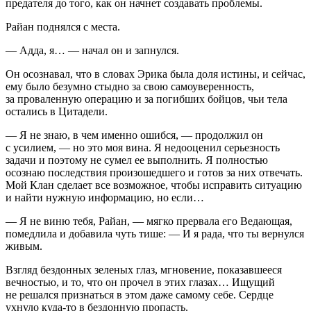
предателя до того, как он начнет создавать проблемы.
Райан поднялся с места.
— Адда, я… — начал он и запнулся.
Он осознавал, что в словах Эрика была доля истины, и сейчас,
ему было безумно стыдно за свою самоуверенность,
за проваленную операцию и за погибших бойцов, чьи тела
остались в Цитадели.
— Я не знаю, в чем именно ошибся, — продолжил он
с усилием, — но это моя вина. Я недооценил серьезность
задачи и поэтому не сумел ее выполнить. Я полностью
осознаю последствия произошедшего и готов за них отвечать.
Мой Клан сделает все возможное, чтобы исправить ситуацию
и найти нужную информацию, но если…
— Я не виню тебя, Райан, — мягко прервала его Ведающая,
помедлила и добавила чуть тише: — И я рада, что ты вернулся
живым.
Взгляд бездонных зеленых глаз, мгновение, показавшееся
вечностью, и то, что он прочел в этих глазах… Ищущий
не решался признаться в этом даже самому себе. Сердце
ухнуло куда-то в бездонную пропасть.