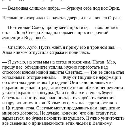
— Ведающая слишком добра, — буркнул себе под нос Эрик.
Неслышно отворилась сводчатая дверь, и в зал вошел Страж.
— Почтенный Совет, прошу меня простить, — поклонился
он. — Лорд Северо-Западного домена просит срочной
аудиенции Ведающей.
— Спасибо, Хуго. Пусть ждет, я приму его в тронном зал. —
Адда кивком отпустила Стража и поднялась.
— Я думаю, на этом мы на сегодня закончим. Натан, Мар,
прошу вас, объедините усилия, нужно поработать над
способом взлома новой защиты Светлых. — Тон ее снова стал
холодным и отстраненным. — Жду от Ищущих информации
об ответных действиях Цитадели. Они явно поняли, что
в хранилище наш отряд заглянул не по ошибке, и непременно
усилят охранные контуры. Да и свой архив теперь будут
беречь как зеницу ока, надо постараться добыть сведения
из других источников. Кроме того, мы наследили, оставив
в Цитадели тела. Светлые могут предъявить нам нарушение
мирного договора. Не думаю, конечно, что они станут так
зарываться, но будем исходить из худшего. Нужно уничтожить
все сведения о принадлежности этих людей к Великому