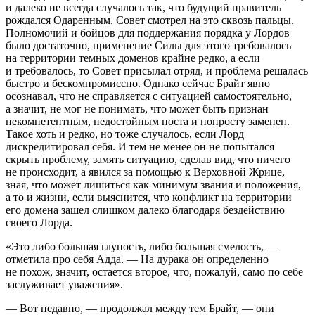
и далеко не всегда случалось так, что будущий правитель
рождался Одаренным. Совет смотрел на это сквозь пальцы.
Полномочий и бойцов для поддержания порядка у Лордов
было достаточно, применение Силы для этого требовалось
на территории темных доменов крайне редко, а если
и требовалось, то Совет присылал отряд, и проблема решалась
быстро и бескомпромиссно. Однако сейчас Брайт явно
осознавал, что не справляется с ситуацией самостоятельно,
а значит, не мог не понимать, что может быть признан
некомпетентным, недостойным поста и попросту заменен.
Такое хоть и редко, но тоже случалось, если Лорд
дискредитировал себя. И тем не менее он не попытался
скрыть проблему, замять ситуацию, сделав вид, что ничего
не происходит, а явился за помощью к Верховной Жрице,
зная, что может лишиться как минимум звания и положения,
а то и жизни, если выяснится, что конфликт на территории
его домена зашел слишком далеко благодаря бездействию
своего Лорда.
«Это либо большая глупость, либо большая смелость, —
отметила про себя Адда. — На дурака он определенно
не похож, значит, остается второе, что, пожалуй, само по себе
заслуживает уважения».
— Вот недавно, — продолжал между тем Брайт, — они