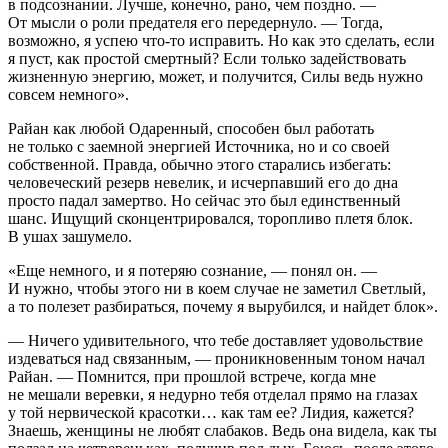
в подсознании. Лучше, конечно, рано, чем поздно. —
От мысли о роли предателя его передернуло. — Тогда,
возможно, я успею что-то исправить. Но как это сделать, если
я пуст, как простой смертный? Если только задействовать
жизненную энергию, может, и получится, Силы ведь нужно
совсем немного».
Райан как любой Одаренный, способен был работать
не только с заемной энергией Источника, но и со своей
собственной. Правда, обычно этого старались избегать:
человеческий резерв невелик, и исчерпавший его до дна
просто падал замертво. Но сейчас это был единственный
шанс. Ищущий сконцентрировался, торопливо плетя блок.
В ушах зашумело.
«Еще немного, и я потеряю сознание, — понял он. —
И нужно, чтобы этого ни в коем случае не заметил Светлый,
а то полезет разбираться, почему я вырубился, и найдет блок».
— Ничего удивительного, что тебе доставляет удовольствие
издеваться над связанным, — проникновенным тоном начал
Райан. — Помнится, при прошлой встрече, когда мне
не мешали
веревк
и, я недурно тебя отделал прямо на глазах
у той нервической красотки… как там ее? Лидия, кажется?
Знаешь, женщины не любят слабаков. Ведь она видела, как ты