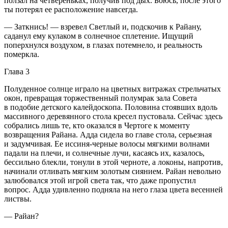
ползал на четвереньках, получив под дых. Боюсь, после этого
ты потерял ее расположение навсегда.
— Заткнись! — взревел Светлый и, подскочив к Райану,
саданул ему кулаком в солнечное сплетение. Ищущий
поперхнулся воздухом, в глазах потемнело, и реальность
померкла.
Глава 3
Полуденное солнце играло на цветных витражах стрельчатых
окон, превращая торжественный полумрак зала Совета
в подобие детского калейдоскопа. Половина стоявших вдоль
массивного деревянного стола кресел пустовала. Сейчас здесь
собрались лишь те, кто оказался в Чертоге к моменту
возвращения Райана. Адда сидела во главе стола, серьезная
и задумчивая. Ее иссиня-черные волосы мягкими волнами
падали на плечи, и солнечные лучи, касаясь их, казалось,
бессильно блекли, тонули в этой черноте, а локоны, напротив,
начинали отливать мягким золотым сиянием. Райан невольно
залюбовался этой игрой света так, что даже пропустил
вопрос. Адда удивленно подняла на него глаза цвета весенней
листвы.
— Райан?