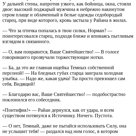
У дальней стены, напротив узкого, как бойница, окна, стояли
двое: высокий поджарый мужчина в небрежно накинутом
сером плаще и облаченный в белые одежды седобородый
старец, при виде которого, кровь застыла у Райана в жилах.
— Что за птичка попалась в твои силки, Норман? —
поинтересовался старец, подходя ближе и впиваясь пытливым
взглядом в связанного.
— О, вам понравится, Ваше Святейшество! — В голосе
говорившего прозвучали торжествующие нотки.
— Ба, да это же главная ищейка Темных собственной
персоной! — На бледных губах старца заиграла холодная
улыбка. — Надо же, какая удача! Ты просто превзошел сам
себя, Видящий!
— Благодарю вас, Ваше Святейшество! — подобострастно
поклонился его собеседник.
«Понтифик!» — Райан дернулся, как от удара, и всем
существом потянулся к Источнику. Ничего. Пустота.
— О нет, Темный, даже не пытайся использовать Силу, она
не услышит тебя! — раздался над ним голос, в котором