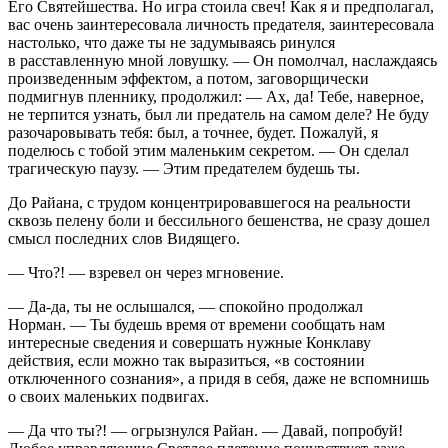
Его Святейшества. Но игра стоила свеч! Как я и предполагал,
вас очень заинтересовала личность предателя, заинтересовала
настолько, что даже ты не задумываясь ринулся
в расставленную мной ловушку. — Он помолчал, наслаждаясь
произведенным эффектом, а потом, заговорщически
подмигнув пленнику, продолжил: — Ах, да! Тебе, наверное,
не терпится узнать, был ли предатель на самом деле? Не буду
разочаровывать тебя: был, а точнее, будет. Пожалуй, я
поделюсь с тобой этим маленьким секретом. — Он сделал
трагическую паузу. — Этим предателем будешь ты.
До Райана, с трудом концентрировавшегося на реальности
сквозь пелену боли и бессильного бешенства, не сразу дошел
смысл последних слов Видящего.
— Что?! — взревел он через мгновение.
— Да-да, ты не ослышался, — спокойно продолжал
Норман. — Ты будешь время от времени сообщать нам
интересные сведения и совершать нужные Конклаву
действия, если можно так выразиться, «в состоянии
отключенного сознания», а придя в себя, даже не вспомнишь
о своих маленьких подвигах.
— Да что ты?! —
огрыз
нулся Райан. — Давай, попробуй!