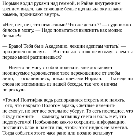
Норман водил руками над геммой, и Райан внутренним
зрением видел, как сияющие белые щупальца окутывают
камень, проникают внутрь.
«Нет, нет, нет, это немыслимо! Что же делать?! — судорожно
билось в мозгу. — Надо попытаться выяснить как можно
больше!»
— Браво! Тебя бы в Академию, лекции адептам читать! —
прохрипел он вслух. — Вот только в толк не возьму: зачем ты
передо мной распинаешься?
— Ничего не могу с собой поделать: мне доставляет
неописуемое удовольствие твое перекошенное от злобы
лицо, — оскалившись, пожал плечами Норман. — Ты ведь ни
слова не вспомнишь из нашей беседы, так что я ничем
не рискую.
«Точно! Понтифик ведь распорядился стереть мне память.
Того, что накрыто Пологом мрака, Светлые изменить
не смогут, но вот все остальное уберут. То есть последнее, что
я буду помнить — комнату, вспышку света и боль. Нет, это
недопустимо! Необходимо как-то сохранить информацию,
поставить блок в памяти так, чтобы этот индюк не заметил.
Тогда события этого часа рано или поздно всплывут