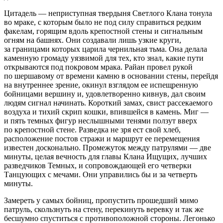
Цитадель — неприступная твердыня Светлого Клана тонула
во мраке, с которым было не под силу справиться редким
факелам, горящим вдоль крепостной стены и сигнальным
огням на башнях. Они создавали лишь узкие круги,
за границами которых царила чернильная тьма. Она делала
каменную громаду уязвимой для тех, кто знал, какие пути
открываются под покровом мрака. Райан провел рукой
по шершавому от времени камню в основании стены, перейдя
на внутреннее зрение, окинул взглядом ее испещренную
бойницами вершину и, удовлетворенно кивнув, дал своим
людям сигнал начинать. Короткий замах, свист рассекаемого
воздуха и тихий скрип кошки, впившейся в камень. Миг —
и пять темных фигур неслышными тенями ползут вверх
по крепостной стене. Разведка не зря ест свой хлеб,
расположение постов стражи и маршрут ее перемещения
известен досконально. Промежуток между патрулями — две
минуты, целая вечность для главы Клана Ищущих, лучших
разведчиков Темных, и сопровождающей его четверки
Танцующих с мечами. Они управились бы и за четверть
минуты.
Замереть у самых бойниц, пропустить прошедший мимо
патруль, скользнуть на стену, перекинуть
веревк
у и так же
бесшумно спуститься с противоположной стороны. Легонько