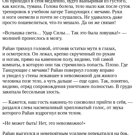
Он приходил в себя медленно, будто выныривая из густого,
как кисель, тумана. Голова болела, тело ныло как после суток
тренировок в учебном лагере Танцующих с мечами. Руки
и ноги онемели и почти не слушались. Не удавалось даже
просто пошевелиться, что-то мешало. Да он же связан!
«Вспышка света… Удар Силы… Так это была ловушка!» —
молнией пронеслось в мозгу.
Райан тряхнул головой, отгоняя остатки мути в глазах,
и осмотрелся. Он лежал, крепко скрученный по рукам
и ногам, прямо на каменном полу, видимо, той самой
комнаты, в которую они так стремились попасть. Плохо. Где
Танцующие с мечами? Райан повернул голову вправо
и увидел у стены лежавшее в невозможной для живого
человека позе тело, а чуть дальше — еще одно. Так, понятно,
видимо, отряд сопровождения уничтожен полностью. В груди
закипала бессильная злость.
— Кажется, наш гость наконец-то соизволил прийти в себя, —
раздался слева насмешливый хрипловатый голос, от звука
которого Райан вздрогнул всем телом.
«Не может быть! Нет, это невозможно!»
Райан выгнулся и невероятным усилием перекатился на бок.