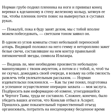
Норман грубо поднял пленника на ноги и привязал конец
веревк
и к вделанному в стену железному кольцу, затянув ее
так, чтобы пленник почти повис на вывернутых в суставах
руках.
— Пожалуй, пока я буду занят делом, мы с тобой вполне
можем побеседовать, — светским тоном заявил он.
В одном из углов комнаты стоял небольшой переносной
алтарь. Видящий положил на него гемму и неторопливо зажег
белые свечи, составлявшие на нем контур правильной
пятиконечной звезды, символа Ильтаира.
— Видишь ли, мне необходимо произвести небольшую
манипуляцию с твоим амулетом, а потом и с тобой, и, чтоб ты
не скучал, дожидаясь своей очереди, я возьму на себя смелость
развлечь тебя увлекательным рассказом. — Норман
издевательски поклонился. — Как ты уже понял, подготовка
и успешное осуществление операции захвата — моя заслуга.
Подбросить вам информацию об измене, угнездившейся
в Чертоге Тьмы, труда не составило. Сложнее, конечно, было
убедить ваших агентов, что Конклав отбыл в Асирит.
Пришлось даже показательный торжественный отъезд
организовать, потратить на инсценировку бесценное время