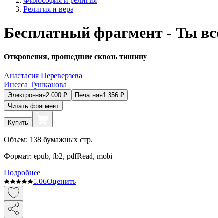
Философия и религия
Религия и вера
Бесплатный фрагмент - Ты вс
Откровения, прошедшие сквозь тишину
Анастасия Переверзева
Инесса Тушканова
Электронная
2 000
₽
Печатная
1 356
₽
Читать фрагмент
Купить
Объем:
138
бумажных стр.
Формат:
epub, fb2, pdfRead, mobi
Подробнее
5.0
6
Оценить