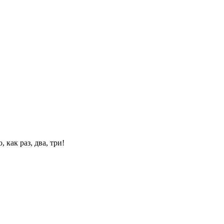
 как раз, два, три!