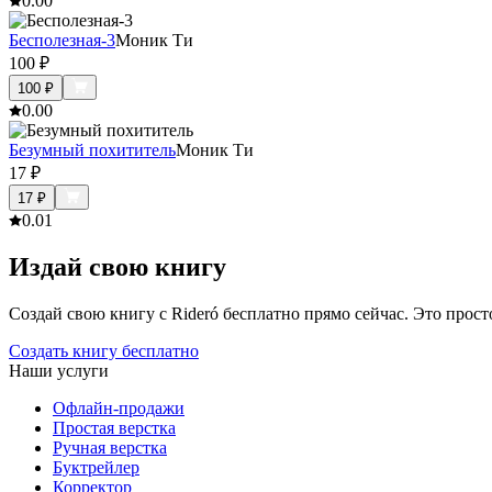
0.0
0
Бесполезная-3
Моник Ти
100
₽
100
₽
0.0
0
Безумный похититель
Моник Ти
17
₽
17
₽
0.0
1
Издай свою книгу
Создай свою книгу с Rideró бесплатно прямо сейчас. Это просто,
Создать книгу бесплатно
Наши услуги
Офлайн-продажи
Простая верстка
Ручная верстка
Буктрейлер
Корректор