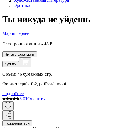
Художественная литература
Эротика
Ты никуда не уйдешь
Мария Герлен
Электронная
книга -
48 ₽
Читать фрагмент
Купить
Объем:
46
бумажных стр.
Формат:
epub, fb2, pdfRead, mobi
Подробнее
5.0
1
Оценить
Пожаловаться