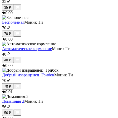
35
₽
35
₽
0.0
0
Бесполезная
Моник Ти
70
₽
70
₽
0.0
0
Автоматическое кормление
Моник Ти
40
₽
40
₽
0.0
0
Добрый извращенец. Грибок
Моник Ти
70
₽
70
₽
0.0
1
Домашняя-2
Моник Ти
56
₽
56
₽