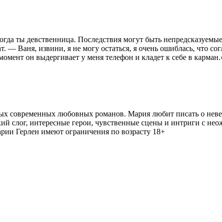
 когда ты девственница. Последствия могут быть непредсказуемы
т. — Ваня, извини, я не могу остаться, я очень ошиблась, что со
 момент он выдергивает у меня телефон и кладет к себе в карман.
ных современных любовных романов. Мария любит писать о не
егкий слог, интересные герои, чувственные сцены и интриги с 
Марии Герлен имеют ограничения по возрасту 18+