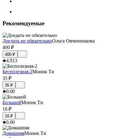
Рекомендуемые
Доедать не обязательно
Ольга Овчинникова
400
₽
400
₽
4.9
13
Бесполезная-2
Моник Ти
35
₽
35
₽
0.0
0
Большой
Моник Ти
16
₽
16
₽
0.0
0
Домашняя
Моник Ти