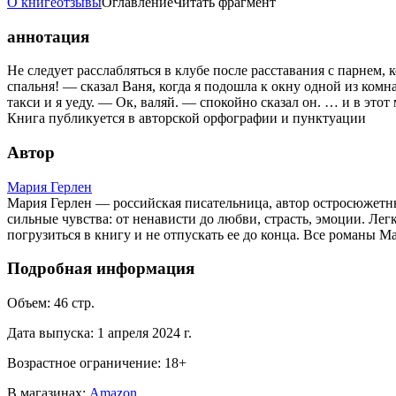
О книге
отзывы
Оглавление
Читать фрагмент
аннотация
Не следует расслабляться в клубе после расставания с парнем,
спальня! — сказал Ваня, когда я подошла к окну одной из комна
такси и я уеду. — Ок, валяй. — спокойно сказал он. … и в этот
Книга публикуется в авторской орфографии и пунктуации
Автор
Мария Герлен
Мария Герлен — российская писательница, автор остросюжет
сильные чувства: от ненависти до любви, страсть, эмоции. Л
погрузиться в книгу и не отпускать ее до конца. Все романы 
Подробная информация
Объем:
46
стр.
Дата выпуска:
1 апреля 2024 г.
Возрастное ограничение:
18
+
В магазинах:
Amazon