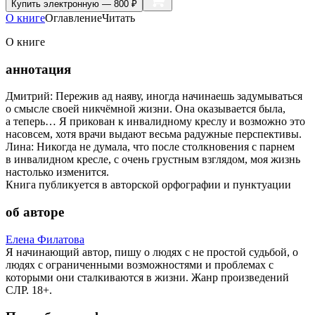
Купить
электронную — 800 ₽
О книге
Оглавление
Читать
О книге
аннотация
Дмитрий: Пережив ад наяву, иногда начинаешь задумываться
о смысле своей никчёмной жизни. Она оказывается была,
а теперь… Я прикован к инвалидному креслу и возможно это
насовсем, хотя врачи выдают весьма радужные перспективы.
Лина: Никогда не думала, что после столкновения с парнем
в инвалидном кресле, с очень грустным взглядом, моя жизнь
настолько изменится.
Книга публикуется в авторской орфографии и пунктуации
об авторе
Елена Филатова
Я начинающий автор, пишу о людях с не простой судьбой, о
людях с ограниченными возможностями и проблемах с
которыми они сталкиваются в жизни. Жанр произведений
СЛР. 18+.