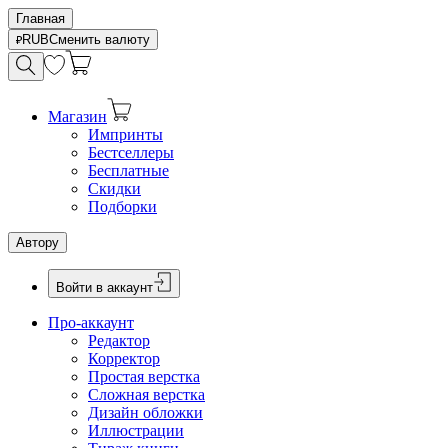
Главная
RUB
Сменить валюту
Магазин
Импринты
Бестселлеры
Бесплатные
Скидки
Подборки
Автору
Войти в аккаунт
Про-аккаунт
Редактор
Корректор
Простая верстка
Сложная верстка
Дизайн обложки
Иллюстрации