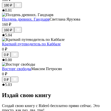
180
₽
0.0
1
Полдень древних. Гандхарв
Светлана Ярузова
160
₽
160
₽
5.0
4
Краткий путеводитель по Каббале
0
₽
0
₽
0.0
0
Восторг свободы
Максим Петросян
0
₽
0
₽
5.0
3
Издай свою книгу
Создай свою книгу с Rideró бесплатно прямо сейчас. Это
просто, как раз, два, три!