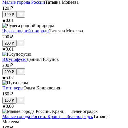
Малые города России
Татьяна Мокеева
120
₽
120
₽
0.0
1
Чудеса родной природы
Татьяна Мокеева
200
₽
200
₽
0.0
1
Юсупофусю
Даниил Юсупов
200
₽
200
₽
5.0
2
Пути веры
Ольга Квирквелия
160
₽
160
₽
0.0
0
Малые города России. Кранц — Зеленоградск
Татьяна
Мокеева
180
₽