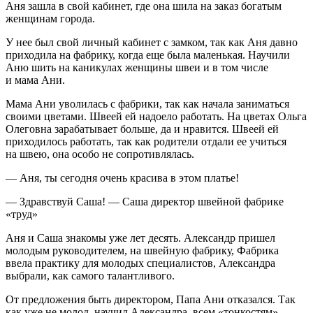
Аня зашла в свой кабинет, где она шила на заказ богатым
женщинам города.
У нее был свой личный кабинет с замком, так как Аня давно
приходила на фабрику, когда еще была маленькая. Научили
Аню шить на каникулах женщины швеи и в том числе
и мама Ани.
Мама Ани уволилась с фабрики, так как начала заниматься
своими цветами. Швеей ей надоело работать. На цветах Ольга
Олеговна зарабатывает больше, да и нравится. Швеей ей
приходилось работать, так как родители отдали ее учиться
на швею, она особо не сопротивлялась.
— Аня, ты сегодня очень красива в этом платье!
— Здравствуй Саша! — Саша директор швейной фабрике
«труд»
Аня и Саша знакомы уже лет десять. Александр пришел
молодым руководителем, на швейную фабрику, Фабрика
ввела практику для молодых специалистов, Александра
выбрали, как самого талантливого.
От предложения быть директором, Папа Ани отказался. Так
как уже не молод, научил Александра, всем «тонкостям».