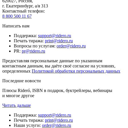
620027
,
Россия
,
г. Екатеринбург, а/я 313
Контактный телефон
:
8 800 500 11 67
Написать нам
Поддержка
:
support@ridero.ru
Печать тиража
:
print@ridero.ru
Вопросы по услугам
:
order@ridero.ru
PR
:
pr@ridero.ru
Предоставляя персональные данные по указанным
контактным данным, вы даёте своё согласие на условиях,
определенных
Политикой обработки персональных данных
Последние новости
Плюсы Rideró, ISBN в подарок, буктрейлеры, вебинары
и многое другое
Читать дальше
Поддержка
:
support@ridero.ru
Печать тиража
:
print@ridero.ru
Наши услуги
:
order@ridero.ru