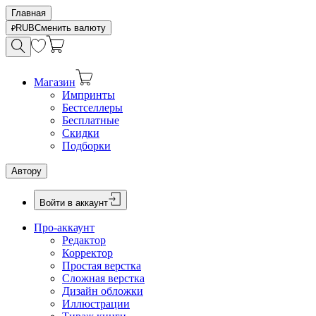
Главная
RUB
Сменить валюту
Магазин
Импринты
Бестселлеры
Бесплатные
Скидки
Подборки
Автору
Войти в аккаунт
Про-аккаунт
Редактор
Корректор
Простая верстка
Сложная верстка
Дизайн обложки
Иллюстрации