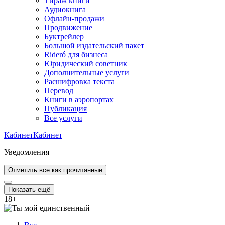
Тираж книги
Аудиокнига
Офлайн-продажи
Продвижение
Буктрейлер
Большой издательский пакет
Rideró для бизнеса
Юридический советник
Дополнительные услуги
Расшифровка текста
Перевод
Книги в аэропортах
Публикация
Все услуги
Кабинет
Кабинет
Уведомления
Отметить все как прочитанные
Показать ещё
18
+