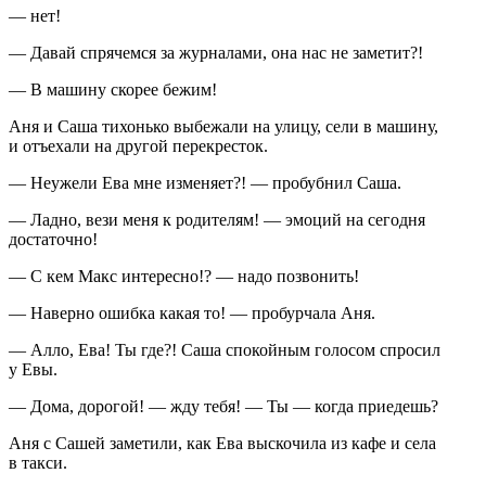
— нет!
— Давай спрячемся за журналами, она нас не заметит?!
— В машину скорее бежим!
Аня и Саша тихонько выбежали на улицу, сели в машину,
и отъехали на другой перекресток.
— Неужели Ева мне изменяет?! — пробубнил Саша.
— Ладно, вези меня к родителям! — эмоций на сегодня
достаточно!
— С кем Макс интересно!? — надо позвонить!
— Наверно ошибка какая то! — пробурчала Аня.
— Алло, Ева! Ты где?! Саша спокойным голосом спросил
у Евы.
— Дома, дорогой! — жду тебя! — Ты — когда приедешь?
Аня с Сашей заметили, как Ева выскочила из кафе и села
в такси.