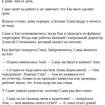
в доме, чем ее дочь.
Саша занят на работе и не замечает, что Ева мало уделяет
дому.
Кушать готово, дома порядок, а больше Александру и ничего
не надо.
Саша и Ева познакомились, когда Ева устроилась на фабрику
секретарем. Когда еще работал бывший генеральный директор
Алексей Степанович, который вышел на пенсию.
Ева быстро охмурила Сашу. Забеременнела, Саша женился
на Еве.
— Планы изменились Аня! — Саша заглянул в кабинет Ани.
— Сегодня не надо шить костюм Анны Борисовной. — Она
передумала! -Хорошо Саш! — Аня не называла его
по отчеству, только если приходит комиссия или проверка,
рабочие знали, что Александр им как семья.
У Саши умерли родители, поэтому Саша рад был семье.
— Саша ты не свозишь меня к родителям? — попросила
Аня, — моя машина опять стучит! — А, папа уехал домой