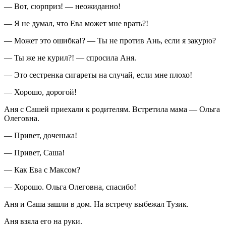
— Вот, сюрприз! — неожиданно!
— Я не думал, что Ева может мне врать?!
— Может это ошибка!? — Ты не против Ань, если я закурю?
— Ты же не
курил
?! — спросила Аня.
— Это сестренка
сигар
еты на случай, если мне плохо!
— Хорошо, дорогой!
Аня с Сашей приехали к родителям. Встретила мама — Ольга
Олеговна.
— Привет, доченька!
— Привет, Саша!
— Как Ева с Максом?
— Хорошо. Ольга Олеговна, спасибо!
Аня и Саша зашли в дом. На встречу выбежал Тузик.
Аня взяла его на руки.