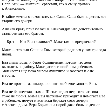
Папа Ани, — Михаил Сергеевич, как к сыну привык
к Александру.
В тайне мечтал о таком зяте, как Саша. Саша был на десять лет
старше его дочери.
Аня как брату привязалась к Александру. Что действительно
стала считать его братом.
— Брат — Как Ева поживает? -Макс там не вредничает?
Макс — это сын Саши и Евы, который родился у них три года
назад.
Ева сидит дома, и берет больничные, потому что лень
выходить на работу. Макс растет спокойным ребенком.
Увлекается еще пока миром мультиков и забегает к Ане
в гости.
Ева не против, маникюр, шопинг- любимое занятие Евы.
Ева не блещет талантами. Шитье не для нее, готовить она
тоже не любит. Мама Евы частенько приходит и помогает Еве
с ребенком, ночует и всячески бережет союз дочери
с Александром. Вера Борисовна порой даже больше делает