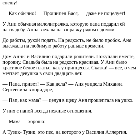
спешу!
— Как обычно! — Прошипел Вася, — даже не
поцел
ует!
У Ани обычная малолитражка, которую папа подарил ей
на свадьбу. Анна заехала на заправку рядом с домом.
До работы, рукой подать. На редкость, не было пробок. Аня
выезжала на любимую работу раньше времени.
Дом Анны и Василию подарили родители. Покупали вместе,
поровну. Свадьба была на редкость красивая. У Ани было
красивое белое платье, как у принцессы. Сказка! — все, о чем
мечтает девушка в свои двадцать лет.
— Папа, привет! — Как дела? — Аня увидела Михаила
Сергеевича в коридоре,
— Пап, как мама? — целуя в щеку Аня прошептала на ушко.
У них с папой всегда нежные отношения.
— Мама — хорошо!
А Тузик- Тузик, это пес, на которого у Василия Аллергия.