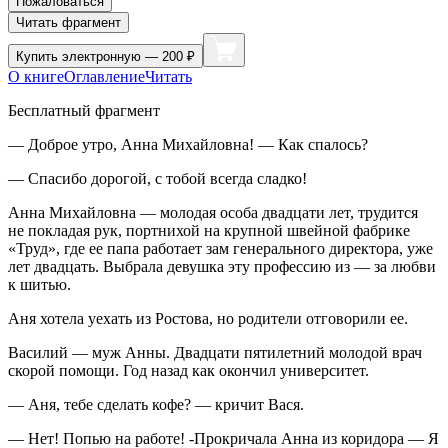
Пожаловаться
Читать фрагмент
Купить
электронную — 200 ₽
О книге
Оглавление
Читать
Бесплатный фрагмент
— Доброе утро, Анна Михайловна! — Как спалось?
— Спасибо дорогой, с тобой всегда сладко!
Анна Михайловна — молодая особа двадцати лет, трудится
не покладая рук, портнихой на крупной швейной фабрике
«Труд», где ее папа работает зам генерального директора, уже
лет двадцать. Выбрала девушка эту профессию из — за любви
к шитью.
Аня хотела уехать из Ростова, но родители отговорили ее.
Василий — муж Анны. Двадцати пят
илетн
ий молодой врач
скорой помощи. Год назад как окончил университет.
— Аня, тебе сделать кофе? — кричит Вася.
— Нет! Попью на работе! -Прокричала Анна из коридора — Я