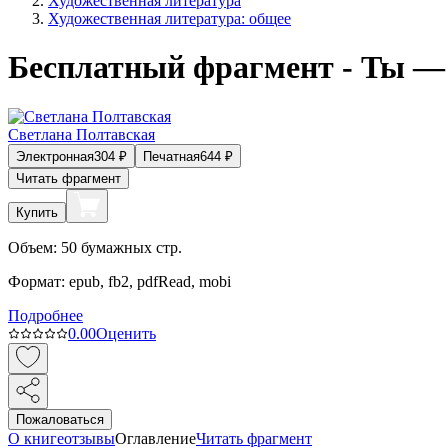
Художественная литература
Художественная литература: общее
Бесплатный фрагмент - Ты — 
Светлана Полтавская
Электронная
304
₽
Печатная
644
₽
Читать фрагмент
Купить
Объем:
50
бумажных стр.
Формат:
epub, fb2, pdfRead, mobi
Подробнее
0.0
0
Оценить
Пожаловаться
О книге
отзывы
Оглавление
Читать фрагмент