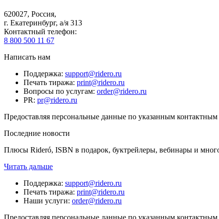
620027
,
Россия
,
г. Екатеринбург, а/я 313
Контактный телефон
:
8 800 500 11 67
Написать нам
Поддержка
:
support@ridero.ru
Печать тиража
:
print@ridero.ru
Вопросы по услугам
:
order@ridero.ru
PR
:
pr@ridero.ru
Предоставляя персональные данные по указанным контактным д
Последние новости
Плюсы Rideró, ISBN в подарок, буктрейлеры, вебинары и мног
Читать дальше
Поддержка
:
support@ridero.ru
Печать тиража
:
print@ridero.ru
Наши услуги
:
order@ridero.ru
Предоставляя персональные данные по указанным контактным д