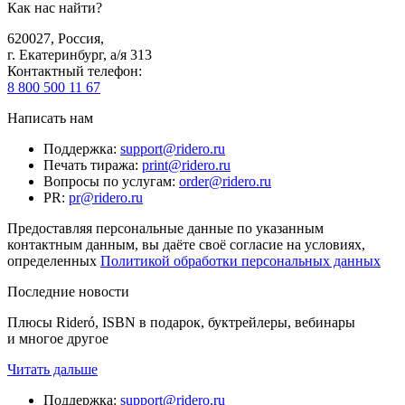
Как нас найти?
620027
,
Россия
,
г. Екатеринбург, а/я 313
Контактный телефон
:
8 800 500 11 67
Написать нам
Поддержка
:
support@ridero.ru
Печать тиража
:
print@ridero.ru
Вопросы по услугам
:
order@ridero.ru
PR
:
pr@ridero.ru
Предоставляя персональные данные по указанным
контактным данным, вы даёте своё согласие на условиях,
определенных
Политикой обработки персональных данных
Последние новости
Плюсы Rideró, ISBN в подарок, буктрейлеры, вебинары
и многое другое
Читать дальше
Поддержка
:
support@ridero.ru