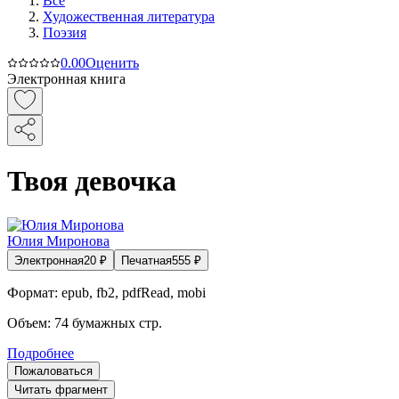
Все
Художественная литература
Поэзия
0.0
0
Оценить
Электронная книга
Твоя девочка
Юлия Миронова
Электронная
20
₽
Печатная
555
₽
Формат:
epub, fb2, pdfRead, mobi
Объем:
74
бумажных стр.
Подробнее
Пожаловаться
Читать фрагмент