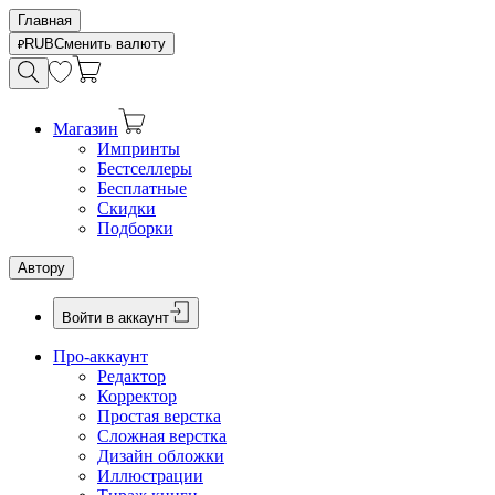
Главная
RUB
Сменить валюту
Магазин
Импринты
Бестселлеры
Бесплатные
Скидки
Подборки
Автору
Войти в аккаунт
Про-аккаунт
Редактор
Корректор
Простая верстка
Сложная верстка
Дизайн обложки
Иллюстрации