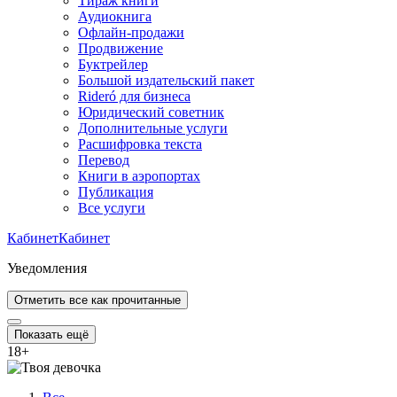
Тираж книги
Аудиокнига
Офлайн-продажи
Продвижение
Буктрейлер
Большой издательский пакет
Rideró для бизнеса
Юридический советник
Дополнительные услуги
Расшифровка текста
Перевод
Книги в аэропортах
Публикация
Все услуги
Кабинет
Кабинет
Уведомления
Отметить все как прочитанные
Показать ещё
18
+