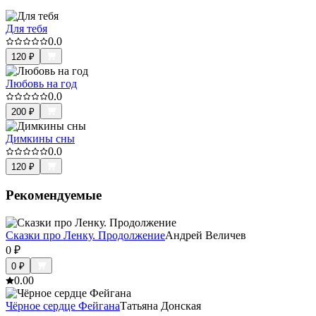
Для тебя
0.0
120
₽
Любовь на год
0.0
200
₽
Димкины сны
0.0
120
₽
Рекомендуемые
Сказки про Ленку. Продолжение
Андрей Величев
0
₽
0
₽
0.0
0
Чёрное сердце Фейгана
Татьяна Донская