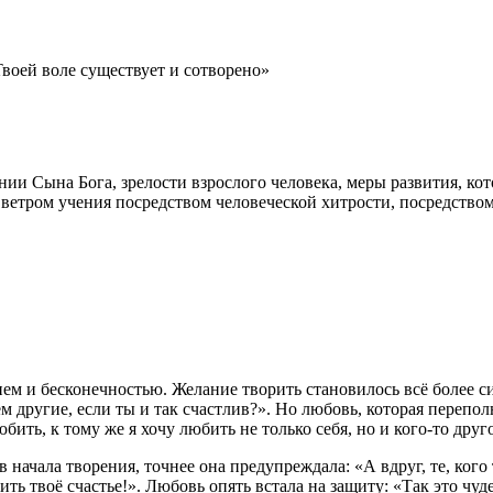
 Твоей воле существует и сотворено»
ании Сына Бога, зрелости взрослого человека, меры развития, к
м ветром учения посредством человеческой хитрости, посредств
м и бесконечностью. Желание творить становилось всё более с
ем другие, если ты и так счастлив?». Но любовь, которая переполн
юбить, к тому же я хочу любить не только себя, но и кого-то друг
начала творения, точнее она предупреждала: «А вдруг, те, кого 
ить твоё счастье!». Любовь опять встала на защиту: «Так это чу