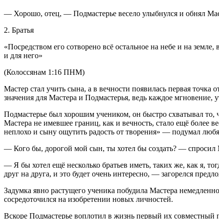
— Хорошо, отец, — Подмастерье весело улыбнулся и обнял Мас
2. Братья
«Посредством его сотворено всё остальное на небе и на земле, 
и для него»
(Колоссянам 1:16 ПНМ)
Мастер стал учить сына, а в вечности появилась первая точка 
значения для Мастера и Подмастерья, ведь каждое мгновение, 
Подмастерье был хорошим учеником, он быстро схватывал то, ч
Мастера не имевшее границ, как и вечность, стало ещё более
неплохо и сыну ощутить радость от творения» — подумал люб
— Кого бы, дорогой мой сын, ты хотел бы создать? — спросил 
— Я бы хотел ещё несколько братьев иметь, таких же, как я, т
друг на друга, и это будет очень интересно, — загорелся пред
Задумка явно растущего ученика побудила Мастера немедленно 
сосредоточился на изобретении новых личностей.
Вскоре Подмастерье воплотил в жизнь первый их совместный про