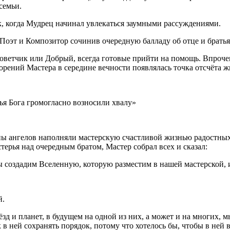
семьи.
 когда Мудрец начинал увлекаться заумными рассуждениями.
Поэт и Композитор сочинив очередную балладу об отце и братья
 Советчик или Добрый, всегда готовые прийти на помощь. Впроче
орений Мастера в середине вечности появлялась точка отсчёта ж
вья Бога громогласно возносили хвалу»
ны ангелов наполняли мастерскую счастливой жизнью радостных
терья над очередным братом, Мастер собрал всех и сказал:
 создадим Вселенную, которую разместим в нашей мастерской, и 
й.
вёзд и планет, в будущем на одной из них, а может и на многих,
 в ней сохранять порядок, потому что хотелось бы, чтобы в ней 