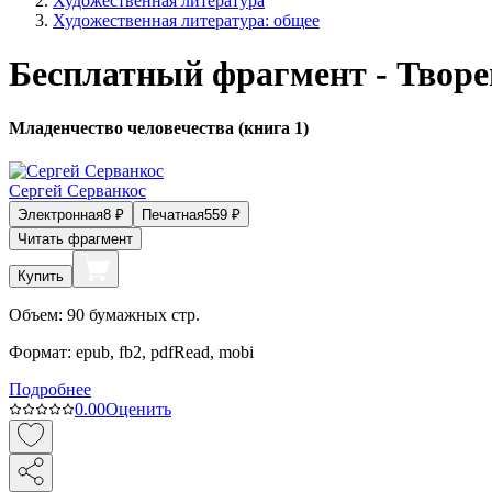
Художественная литература
Художественная литература: общее
Бесплатный фрагмент - Творе
Младенчество человечества (книга 1)
Сергей Серванкос
Электронная
8
₽
Печатная
559
₽
Читать фрагмент
Купить
Объем:
90
бумажных стр.
Формат:
epub, fb2, pdfRead, mobi
Подробнее
0.0
0
Оценить