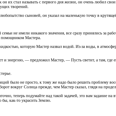
 он их стал называть с первого дня жизни, он очень любил свои
дущих творений.
любопытство сыновей, он указал на маленькую точку в крутяще
 семьи не имели никакого значения, все сразу принялись за рабо
м помощником Мастера.
дкостью, которую Мастер назвал водой. Из-за воды, в атмосфер
и энергию, — предложил Мастер, — Пусть светит, а там, где его
терье.
диций было не просто, к тому же надо было решить проблему вос
орот вокруг Солнца прежде, чем Мастер сказал, глядя на проде
точно, теперь подумайте над такой задачей, это вам задание на
 бы, как-то украсить Землю.