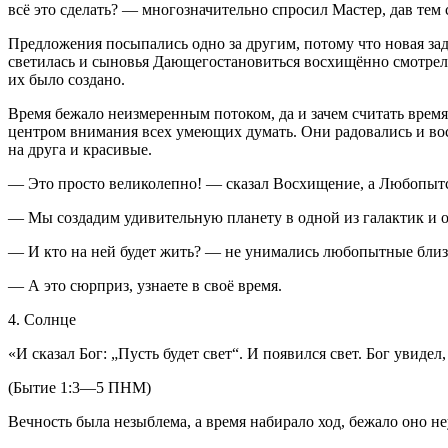
всё это сделать? — многозначительно спросил Мастер, дав тем
Предложения посыпались одно за другим, потому что новая заду
светилась и сыновья Дающегостановиться восхищённо смотрели 
их было создано.
Время бежало неизмеренным потоком, да и зачем считать время,
центром внимания всех умеющих думать. Они радовались и во
на друга и красивые.
— Это просто великолепно! — сказал Восхищение, а Любопытст
— Мы создадим удивительную планету в одной из галактик и о
— И кто на ней будет жить? — не унимались любопытные бли
— А это сюрприз, узнаете в своё время.
4. Солнце
«И сказал Бог: „Пусть будет свет“. И появился свет. Бог увиде
(Бытие 1:3—5 ПНМ)
Вечность была незыблема, а время набирало ход, бежало оно не