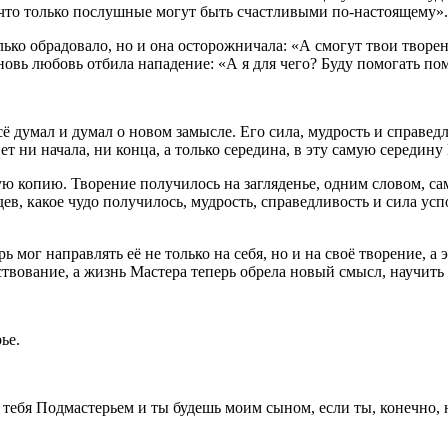
 что только послушные могут быть счастливыми по-настоящему».
ько обрадовало, но и она осторожничала: «А смогут твои творен
новь любовь отбила нападение: «А я для чего? Буду помогать пом
сё думал и думал о новом замысле. Его сила, мудрость и справе
нет ни начала, ни конца, а только середина, в эту самую середин
ю копию. Творение получилось на загляденье, одним словом, сам
в, какое чудо получилось, мудрость, справедливость и сила усп
 мог направлять её не только на себя, но и на своё творение, а
твование, а жизнь Мастера теперь обрела новый смысл, научить 
ье.
 тебя Подмастерьем и ты будешь моим сыном, если ты, конечно, 