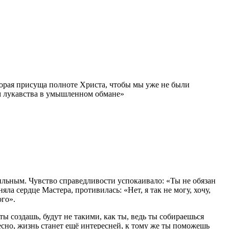
оторая присуща полноте Христа, чтобы мы уже не были
ом лукавства в умышленном обмане»
ильным. Чувство справедливости успокаивало: «Ты не обязан
яла сердце Мастера, противилась: «Нет, я так не могу, хочу,
ого».
ты создашь, будут не такими, как ты, ведь ты собираешься
десно, жизнь станет ещё интересней, к тому же ты поможешь