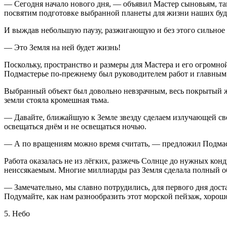
— Сегодня начало нового дня, — объявил Мастер сыновьям, так
посвятим подготовке выбранной планеты для жизни наших бу
И выждав небольшую паузу, разжигающую и без этого сильное 
— Это Земля на ней будет жизнь!
Поскольку, пространство и размеры для Мастера и его огромной
Подмастерье по-прежнему был руководителем работ и главны
Выбранный объект был довольно невзрачным, весь покрытый жи
земли стояла кромешная тьма.
— Давайте, ближайшую к Земле звезду сделаем излучающей свет 
освещаться днём и не освещаться ночью.
— А по вращениям можно время считать, — предложил Подмас
Работа оказалась не из лёгких, разжечь Солнце до нужных кон
неиссякаемым. Многие миллиарды раз Земля сделала полный об
— Замечательно, мы славно потрудились, для первого дня доста
Подумайте, как нам разнообразить этот морской пейзаж, хорошо
5. Небо