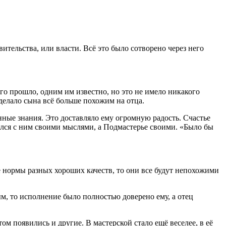
вительства, или власти. Всё это было сотворено через него
его прошло, одним им известно, но это не имело никакого
делало сына всё больше похожим на отца.
нные знания. Это доставляло ему огромную радость. Счастье
ился с ним своими мыслями, а Подмастерье своими. «Было бы
ьше нормы разных хороших качеств, то они все будут непохожими
м, то исполнение было полностью доверено ему, а отец
м появились и другие. В мастерской стало ещё веселее, в её