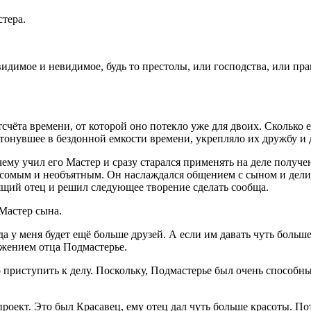
тера.
видимое и невидимое, будь то престолы, или господства, или пра
отсчёта времени, от которой оно потекло уже для двоих. Сколько 
утонувшее в бездонной емкости времени, укрепляло их дружбу и 
ему учил его Мастер и сразу старался применять на деле получе
 весомым и необъятным. Он наслаждался общением с сыном и дел
ящий отец и решил следующее творение сделать сообща.
Мастер сына.
огда у меня будет ещё больше друзей. А если им давать чуть бол
ложением отца Подмастерье.
приступить к делу. Поскольку, Подмастерье был очень способны
ект. Это был Красавец, ему отец дал чуть больше красоты. Пото