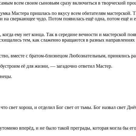
 самым всем своим сыновьям сразу включиться в творческий проц
мка Мастера пришлась по вкусу всем обитателям мастерской. Так
на сверкающее чудо. Потом появилась ещё одна, потом ещё и ещё
 когда ему нет конца. Так в середине вечности и мастерской поя
схищались тем, как слаженно вращаются в разных направлениях
во, вместе с братом-близнецом Любознательным, принялись расс
бустроим её для жизни, — загадочно ответил Мастер.
знецы.
л, что свет хорош, и отделил Бог свет от тьмы. Бог назвал свет 
утомимо вперёд, и не было такой преграды, которая могла бы его