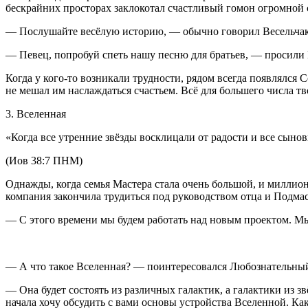
бескрайних просторах заклокотал счастливый гомон огромной 
— Послушайте весёлую историю, — обычно говорил Весельчак,
— Певец, попробуй спеть нашу песню для братьев, — просили 
Когда у кого-то возникали трудности, рядом всегда появлялся
не мешал им наслаждаться счастьем. Всё для большего числа тв
3. Вселенная
«Когда все утренние звёзды восклицали от радости и все сыно
(Иов 38:7 ПНМ)
Однажды, когда семья Мастера стала очень большой, и миллио
компания закончила трудиться под руководством отца и Подмас
— С этого времени мы будем работать над новым проектом. Мы
— А что такое Вселенная? — поинтересовался Любознательны
— Она будет состоять из различных галактик, а галактики из з
начала хочу обсудить с вами основы устройства Вселенной. Как