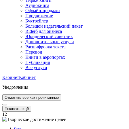
Тираж книги
Аудиокнига
Офлайн-продажи
Продвижение
Буктрейлер
Большой издательский пакет
Rideró для бизнеса
Юридический советник
Дополнительные услуги
Расшифровка текста
Перевод
Книги в аэропортах
Публикация
Все услуги
Кабинет
Кабинет
Уведомления
Отметить все как прочитанные
Показать ещё
12
+