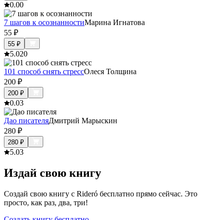
0.0
0
7 шагов к осознанности
Марина Игнатова
55
₽
55
₽
5.0
20
101 способ снять стресс
Олеся Толщина
200
₽
200
₽
0.0
3
Дао писателя
Дмитрий Марыскин
280
₽
280
₽
5.0
3
Издай свою книгу
Создай свою книгу с Rideró бесплатно прямо сейчас. Это
просто, как раз, два, три!
Создать книгу бесплатно