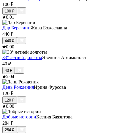
100
₽
100
₽
0.0
1
Дар Берегини
Жива Божеславна
440
₽
440
₽
0.0
0
33° летней долготы
Эвелина Артамонова
40
₽
40
₽
5.0
4
День Рождения
Ирина Фурсова
120
₽
120
₽
0.0
0
Добрые истории
Ксения Баязитова
284
₽
284
₽