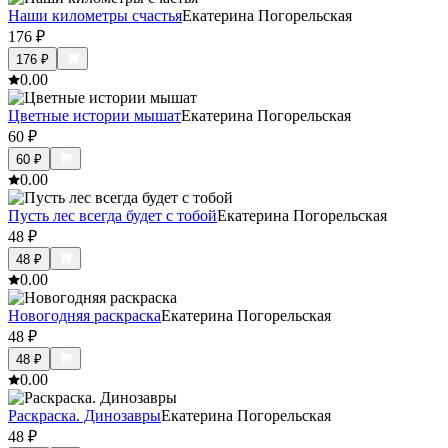
Наши километры счастья
Екатерина Погорельская
176
₽
176
₽
0.0
0
Цветные истории мышат
Екатерина Погорельская
60
₽
60
₽
0.0
0
Пусть лес всегда будет с тобой
Екатерина Погорельская
48
₽
48
₽
0.0
0
Новогодняя раскраска
Екатерина Погорельская
48
₽
48
₽
0.0
0
Раскраска. Динозавры
Екатерина Погорельская
48
₽