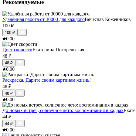
Рекомендуемые
Удалённая работа от 30000 для каждого
Вячеслав Кожевников
100
₽
100
₽
0.0
0
Цвет скорости
Екатерина Погорельская
48
₽
48
₽
0.0
0
Раскраска. Дарите своим картинам жизнь!
48
₽
48
₽
0.0
0
До новых встреч, солнечное лето: воспоминания в кадрах
Екате
44
₽
44
₽
0.0
0