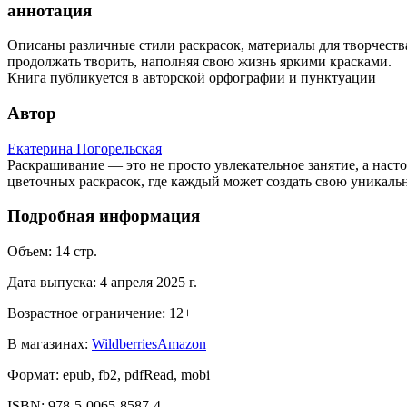
аннотация
Описаны различные стили раскрасок, материалы для творчества
продолжать творить, наполняя свою жизнь яркими красками.
Книга публикуется в авторской орфографии и пунктуации
Автор
Екатерина Погорельская
Раскрашивание — это не просто увлекательное занятие, а наст
цветочных раскрасок, где каждый может создать свою уникальн
Подробная информация
Объем:
14
стр.
Дата выпуска:
4 апреля 2025 г.
Возрастное ограничение:
12
+
В магазинах:
Wildberries
Amazon
Формат:
epub, fb2, pdfRead, mobi
ISBN:
978-5-0065-8587-4