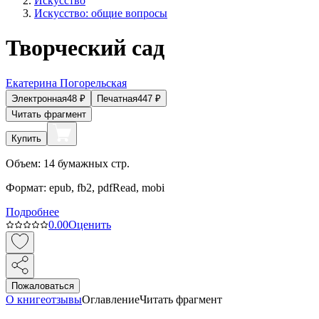
Искусство
Искусство: общие вопросы
Творческий сад
Екатерина Погорельская
Электронная
48
₽
Печатная
447
₽
Читать фрагмент
Купить
Объем:
14
бумажных стр.
Формат:
epub, fb2, pdfRead, mobi
Подробнее
0.0
0
Оценить
Пожаловаться
О книге
отзывы
Оглавление
Читать фрагмент