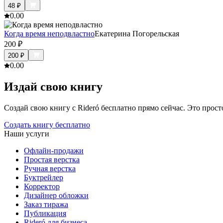
48
₽
0.0
0
Когда время неподвластно
Екатерина Погорельская
200
₽
200
₽
0.0
0
Издай свою книгу
Создай свою книгу с Rideró бесплатно прямо сейчас. Это просто,
Создать книгу бесплатно
Наши услуги
Офлайн-продажи
Простая верстка
Ручная верстка
Буктрейлер
Корректор
Дизайнер обложки
Заказ тиража
Публикация
Rideró для бизнеса