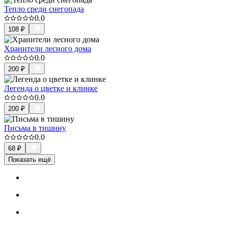
Тепло среди снегопада
0.0
108
₽
Хранители лесного дома
0.0
200
₽
Легенда о цветке и клинке
0.0
200
₽
Письма в тишину
0.0
68
₽
Показать ещё