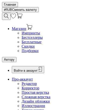
Главная
RUB
Сменить валюту
Магазин
Импринты
Бестселлеры
Бесплатные
Скидки
Подборки
Автору
Войти в аккаунт
Про-аккаунт
Редактор
Корректор
Простая верстка
Сложная верстка
Дизайн обложки
Иллюстрации