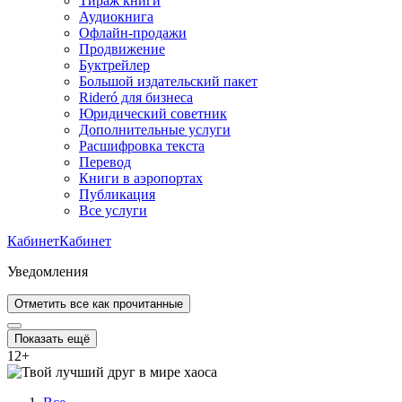
Тираж книги
Аудиокнига
Офлайн-продажи
Продвижение
Буктрейлер
Большой издательский пакет
Rideró для бизнеса
Юридический советник
Дополнительные услуги
Расшифровка текста
Перевод
Книги в аэропортах
Публикация
Все услуги
Кабинет
Кабинет
Уведомления
Отметить все как прочитанные
Показать ещё
12
+