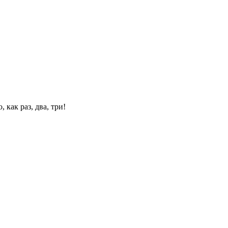
 как раз, два, три!