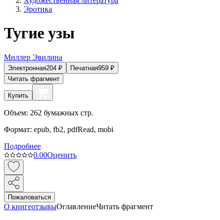
Художественная литература
Эротика
Тугие узы
Миллер Эвилина
Электронная
204
₽
Печатная
959
₽
Читать фрагмент
Купить
Объем:
262
бумажных стр.
Формат:
epub, fb2, pdfRead, mobi
Подробнее
0.0
0
Оценить
Пожаловаться
О книге
отзывы
Оглавление
Читать фрагмент