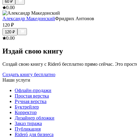
60
₽
0.0
0
Александр Македонский
Фридрих Антонов
120
₽
120
₽
0.0
0
Издай свою книгу
Создай свою книгу с Rideró бесплатно прямо сейчас. Это просто,
Создать книгу бесплатно
Наши услуги
Офлайн-продажи
Простая верстка
Ручная верстка
Буктрейлер
Корректор
Дизайнер обложки
Заказ тиража
Публикация
Rideró для бизнеса