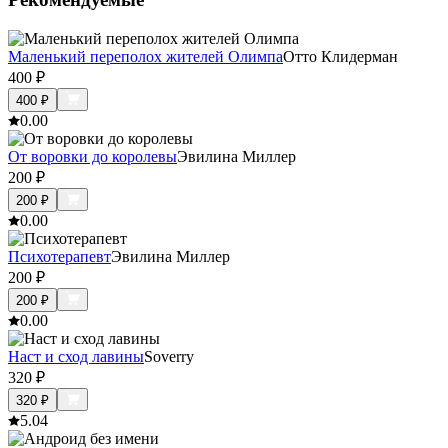
Маленький переполох жителей Олимпа
Отто Клидерман
400
₽
400
₽
0.0
0
От воровки до королевы
Эвилина Миллер
200
₽
200
₽
0.0
0
Психотерапевт
Эвилина Миллер
200
₽
200
₽
0.0
0
Наст и сход лавины
Soverry
320
₽
320
₽
5.0
4