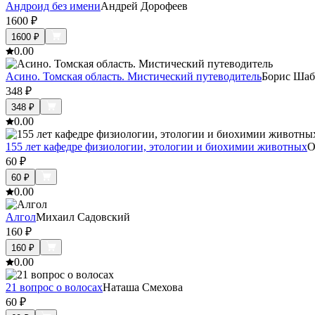
Андроид без имени
Андрей Дорофеев
1600
₽
1600
₽
0.0
0
Асино. Томская область. Мистический путеводитель
Борис Ша
348
₽
348
₽
0.0
0
155 лет кафедре физиологии, этологии и биохимии животных
О
60
₽
60
₽
0.0
0
Алгол
Михаил Садовский
160
₽
160
₽
0.0
0
21 вопрос о волосах
Наташа Смехова
60
₽