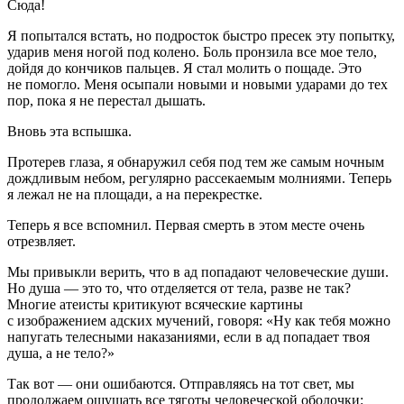
Сюда!
Я попытался встать, но
подрост
ок быстро пресек эту попытку,
ударив меня ногой под колено. Боль пронзила все мое тело,
дойдя до кончиков пальцев. Я стал молить о пощаде. Это
не помогло. Меня осыпали новыми и новыми ударами до тех
пор, пока я не перестал дышать.
Вновь эта вспышка.
Протерев глаза, я обнаружил себя под тем же самым ночным
дождливым небом, регулярно рассекаемым молниями. Теперь
я лежал не на площади, а на перекрестке.
Теперь я все вспомнил. Первая смерть в этом месте очень
отрезвляет.
Мы привыкли верить, что в ад попадают человеческие души.
Но душа — это то, что отделяется от тела, разве не так?
Многие атеисты критикуют всяческие картины
с изображением адских мучений, говоря: «Ну как тебя можно
напугать телесными наказаниями, если в ад попадает твоя
душа, а не тело?»
Так вот — они ошибаются. Отправляясь на тот свет, мы
продолжаем ощущать все тяготы человеческой оболочки: