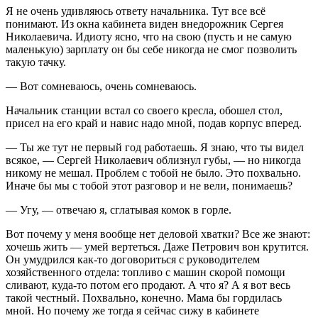
Я не очень удивляюсь ответу начальника. Тут все всё
понимают. Из окна кабинета виден внедорожник Сергея
Николаевича. Идиоту ясно, что на свою (пусть и не самую
маленькую) зарплату он бы себе никогда не смог позволить
такую тачку.
— Вот сомневаюсь, очень сомневаюсь.
Начальник станции встал со своего кресла, обошел стол,
присел на его край и навис надо мной, подав
корпус
вперед.
— Ты же тут не первый год работаешь. Я знаю, что ты видел
всякое, — Сергей Николаевич облизнул губы, — но никогда
никому не мешал. Проблем с тобой не было. Это похвально.
Иначе бы мы с тобой этот разговор и не вели, понимаешь?
— Угу, — отвечаю я, сглатывая комок в горле.
Вот почему у меня вообще нет деловой хватки? Все же знают:
хочешь жить — умей вертеться. Даже Петрович вон крутится.
Он умудрился как-то договориться с руководителем
хозяйственного отдела: топливо с машин скорой помощи
сливают, куда-то потом его продают. А что я? А я вот весь
такой честный. Похвально, конечно. Мама бы гордилась
мной. Но почему же тогда я сейчас сижу в кабинете