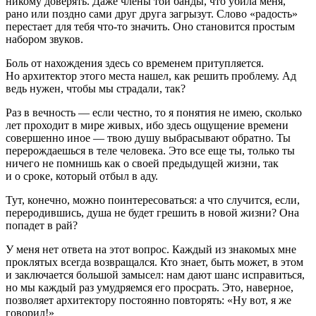
никому доверять. Даже
член
ы той банды, что убила меня,
рано или поздно сами друг друга загрызут. Слово «радость»
перестает для тебя что-то значить. Оно становится простым
набором звуков.
Боль от нахождения здесь со временем притупляется.
Но архитектор этого места нашел, как решить проблему. Ад
ведь нужен, чтобы мы страдали, так?
Раз в вечность — если честно, то я понятия не имею,
сколько
лет
проходит в мире живых, ибо здесь ощущение времени
совершенно иное — твою душу выбрасывают обратно. Ты
перерождаешься в теле человека. Это все еще ты, только ты
ничего не помнишь как о своей предыдущей жизни, так
и о сроке, который отбыл в аду.
Тут, конечно, можно поинтересоваться: а что случится, если,
переродившись, душа не будет грешить в новой жизни? Она
попадет в рай?
У меня нет ответа на этот вопрос. Каждый из знакомых мне
проклятых всегда возвращался. Кто знает, быть может, в этом
и заключается большой замысел: нам дают шанс исправиться,
но мы каждый раз умудряемся его просрать. Это, наверное,
позволяет архитектору постоянно повторять: «Ну вот, я же
говорил!»