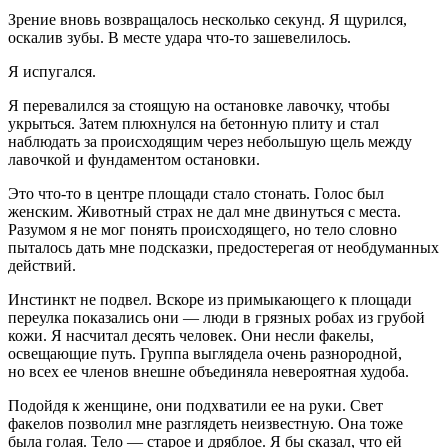
Зрение вновь возвращалось несколько секунд. Я щурился,
оскалив зубы. В месте удара что-то зашевелилось.
Я испугался.
Я перевалился за стоящую на остановке лавочку, чтобы
укрыться. Затем плюхнулся на бетонную плиту и стал
наблюдать за происходящим через небольшую щель между
лавочкой и фундаментом остановки.
Это что-то в центре площади стало стонать. Голос был
женским. Животный страх не дал мне двинуться с места.
Разумом я не мог понять происходящего, но тело словно
пыталось дать мне подсказки, предостерегая от необдуманных
действий.
Инстинкт не подвел. Вскоре из примыкающего к площади
переулка показались они — люди в грязных робах из грубой
кожи. Я насчитал десять человек. Они несли факелы,
освещающие путь. Группа выглядела очень разнородной,
но всех ее
член
ов внешне объединяла невероятная худоба.
Подойдя к женщине, они подхватили ее на руки. Свет
факелов позволил мне разглядеть неизвестную. Она тоже
была голая. Тело — старое и дряблое. Я бы сказал, что ей