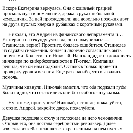
Вскоре Екатерина вернулась. Она с кошачьей грацией
проскользнула в помещение, держа в руках небольшой
чемоданчик. За ней проследовали два довольно похожих друг
на друга пухлых клерка в рубашках с короткими рукавами.
— Николай, это Андрей из финансового департамента и… —
Екатерина на секунду умолкла, она нахмурилась: —
Станислав, верно? Простите, боялась ошибиться. Станислав
из службы снабжения. Коллеги любезно согласились быть
понятыми. Коллеги, это Николай. Наш кандидат на должность
инженера по кибербезопасности в IT-отдел. Компания
решила, что он нам подходит. Осталось только провести
проверку уровня везения. Еще раз спасибо, что вызвались
помочь.
Мужчины кивнули. Николай заметил, что оба поджали губы.
Было видно, что согласились они без особого энтузиазма.
— Ну что же, приступим? Николай, встаньте, пожалуйста,
к стене. Андрей, закройте дверь, пожалуйста.
Девушка подошла к столу и положила на него чемоданчик.
Открыв его, она достала серебристый револьвер. Далее
извлекла из кейса планшет с закрепленным на нем пустым