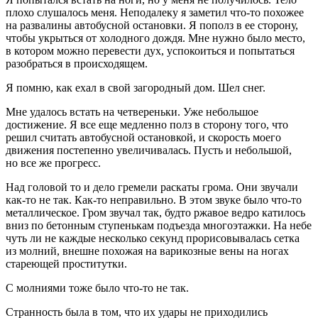
плохо слушалось меня. Неподалеку я заметил что-то похожее
на развалины автобусной остановки. Я пополз в ее сторону,
чтобы укрыться от холодного дождя. Мне нужно было место,
в котором можно перевести дух, успокоиться и попытаться
разобраться в происходящем.
Я помню, как ехал в свой загородный дом. Шел снег.
Мне удалось встать на четвереньки. Уже небольшое
достижение. Я все еще медленно полз в сторону того, что
решил считать автобусной остановкой, и скорость моего
движения постепенно увеличивалась. Пусть и небольшой,
но все же прогресс.
Над головой то и дело гремели раскаты грома. Они звучали
как-то не так. Как-то неправильно. В этом звуке было что-то
металлическое. Гром звучал так, будто ржавое ведро катилось
вниз по бетонным ступенькам подъезда многоэтажки. На небе
чуть ли не каждые несколько секунд прорисовывалась сетка
из молний, внешне похожая на варикозные
вены
на ногах
стареющей проститутки.
С молниями тоже было что-то не так.
Странность была в том, что их удары не приходились