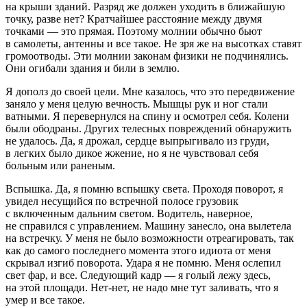
на крыши зданий. Разряд же должен уходить в ближайшую
точку, разве нет? Кратчайшее расстояние между двумя
точками — это прямая. Поэтому молнии обычно бьют
в самолеты, антенны и все такое. Не зря же на высотках ставят
громоотводы. Эти молнии законам физики не подчинялись.
Они огибали здания и били в землю.
Я дополз до своей цели. Мне казалось, что это передвижение
заняло у меня целую вечность. Мышцы рук и ног стали
ватными. Я перевернулся на спину и осмотрел себя. Колени
были ободраны. Других телесных повреждений обнаружить
не удалось. Да, я дрожал, сердце выпрыгивало из груди,
в легких было дикое жжение, но я не чувствовал себя
больным или раненым.
Вспышка. Да, я помню вспышку света. Проходя поворот, я
увидел несущийся по встречной полосе грузовик
с включенным дальним светом. Водитель, наверное,
не справился с управлением. Машину занесло, она вылетела
на встречку. У меня не было возможности отреагировать, так
как до самого последнего момента этого идиота от меня
скрывал изгиб поворота. Удара я не помню. Меня ослепил
свет фар, и все. Следующий кадр — я голый лежу здесь,
на этой площади. Нет-нет, не надо мне тут заливать, что я
умер и все такое.