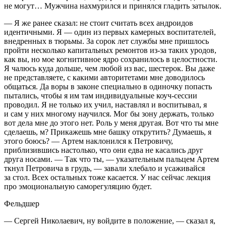
не могут… Мужчина нахмурился и принялся гладить затылок.
— Я же ранее сказал: не стоит считать всех андроидов
идентичными. Я — один из первых камерных воспитателей,
внедренных в тюрьмы. За сорок лет службы мне пришлось
пройти несколько капитальных ремонтов из-за таких уродов,
как вы, но мое когнитивное ядро сохранилось в целостности.
Я чалюсь куда дольше, чем любой из вас, шестерок. Вы даже
не представляете, с какими авторитетами мне доводилось
общаться. Да воры в законе специально в одиночку попасть
пытались, чтобы я им там индивидуальные коуч-сессии
проводил. Я не только их учил, наставлял и воспитывал, я
и сам у них многому научился. Мог бы зону держать, только
вот дела мне до этого нет. Роль у меня другая. Вот что ты мне
сделаешь, м? Прикажешь мне башку открутить? Думаешь, я
этого боюсь? — Артем наклонился к Петровичу,
приблизившись настолько, что они едва не касались друг
друга носами. — Так что ты, — указательным пальцем Артем
ткнул Петровича в грудь, — завали хлебало и усаживайся
за стол. Всех остальных тоже касается. У нас сейчас лекция
про эмоциональную саморегуляцию будет.
Фельдшер
— Сергей Николаевич, ну войдите в положение, — сказал я,