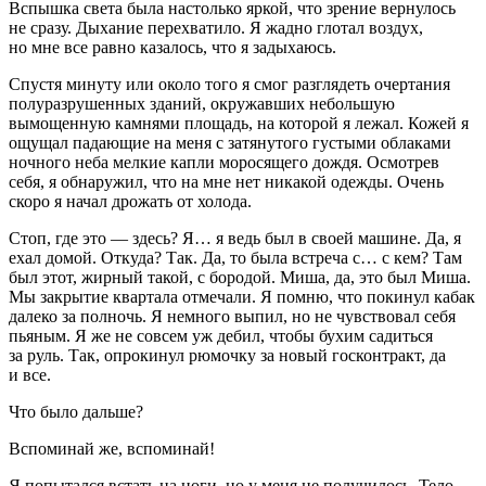
Вспышка света была настолько яркой, что зрение вернулось
не сразу. Дыхание перехватило. Я жадно глотал воздух,
но мне все равно казалось, что я задыхаюсь.
Спустя минуту или около того я смог разглядеть очертания
полуразрушенных зданий, окружавших небольшую
вымощенную камнями площадь, на которой я лежал. Кожей я
ощущал падающие на меня с затянутого густыми облаками
ночного неба мелкие капли моросящего дождя. Осмотрев
себя, я обнаружил, что на мне нет никакой одежды. Очень
скоро я начал дрожать от холода.
Стоп, где это — здесь? Я… я ведь был в своей машине. Да, я
ехал домой. Откуда? Так. Да, то была встреча с… с кем? Там
был этот, жирный такой, с бородой. Миша, да, это был Миша.
Мы закрытие квартала отмечали. Я помню, что покинул кабак
далеко за полночь. Я немного выпил, но не чувствовал себя
пьяным. Я же не совсем уж дебил, чтобы бухим садиться
за руль. Так, опрокинул рюмочку за новый госконтракт, да
и все.
Что было дальше?
Вспоминай же, вспоминай!
Я попытался встать на ноги, но у меня не получилось. Тело