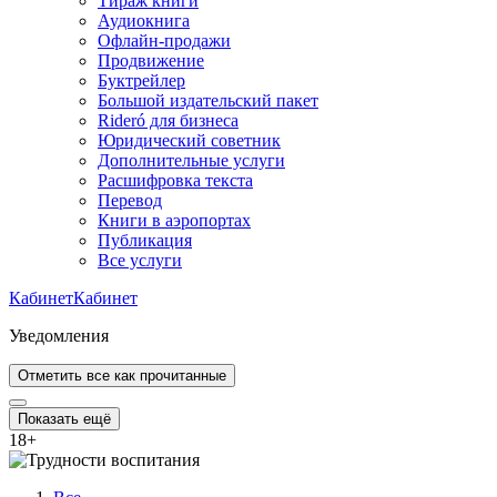
Тираж книги
Аудиокнига
Офлайн-продажи
Продвижение
Буктрейлер
Большой издательский пакет
Rideró для бизнеса
Юридический советник
Дополнительные услуги
Расшифровка текста
Перевод
Книги в аэропортах
Публикация
Все услуги
Кабинет
Кабинет
Уведомления
Отметить все как прочитанные
Показать ещё
18
+