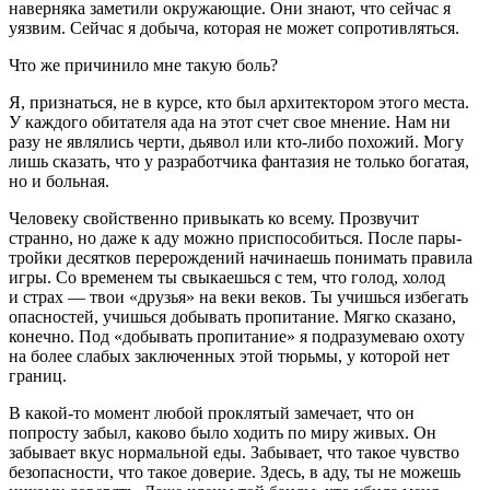
наверняка заметили окружающие. Они знают, что сейчас я
уязвим. Сейчас я добыча, которая не может сопротивляться.
Что же причинило мне такую боль?
Я, признаться, не в курсе, кто был архитектором этого места.
У каждого обитателя ада на этот счет свое мнение. Нам ни
разу не являлись черти,
дьявол
или кто-либо похожий. Могу
лишь сказать, что у разработчика фантазия не только богатая,
но и больная.
Человеку свойственно привыкать ко всему. Прозвучит
странно, но даже к аду можно приспособиться. После пары-
тройки десятков перерождений начинаешь понимать правила
игры. Со временем ты свыкаешься с тем, что голод, холод
и страх — твои «друзья» на веки веков. Ты учишься избегать
опасностей, учишься добывать пропитание. Мягко сказано,
конечно. Под «добывать пропитание» я подразумеваю охоту
на более слабых заключенных этой тюрьмы, у которой нет
границ.
В какой-то момент любой проклятый замечает, что он
попросту забыл, каково было ходить по миру живых. Он
забывает вкус нормальной еды. Забывает, что такое чувство
безопасности, что такое доверие. Здесь, в аду, ты не можешь