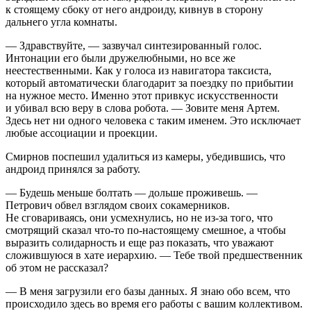
к стоящему сбоку от него андроиду, кивнув в сторону
дальнего угла комнаты.
— Здравствуйте, — зазвучал синтезированный голос.
Интонации его были дружелюбными, но все же
неестественными. Как у голоса из навигатора таксиста,
который автоматически благодарит за поездку по прибытии
на нужное место. Именно этот привкус искусственности
и убивал всю веру в слова робота. — Зовите меня Артем.
Здесь нет ни одного человека с таким именем. Это исключает
любые ассоциации и проекции.
Смирнов поспешил удалиться из камеры, убедившись, что
андроид принялся за работу.
— Будешь меньше болтать — дольше проживешь. —
Петрович обвел взглядом своих сокамерников.
Не сговариваясь, они усмехнулись, но не из-за того, что
смотрящий
сказал что-то по-настоящему смешное, а чтобы
выразить солидарность и еще раз показать, что уважают
сложившуюся в хате иерархию. — Тебе твой предшественник
об этом не рассказал?
— В меня загрузили его базы данных. Я знаю обо всем, что
происходило здесь во время его работы с вашим коллективом.