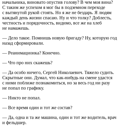
начальника,
вино
вато опустив голову? В чем моя вина?
С таким же успехом я мог бы в подземном переходе
с вытянутой рукой стоять. Но я же не бездарь. Я людям
каждый день жизни спасаю. Ну и что толку? Доблесть,
честность и порядочность, видимо, все же на хлеб
не намажешь.
— Дело такое. Помнишь новую бригаду? Ну, которую год
назад сформировали.
— Реанимационка? Конечно.
— Что про них скажешь?
— Да особо ничего, Сергей Николаевич. Тяжело судить.
Скрытные они. Думал, что как-нибудь на смене удастся
с ними поближе познакомиться, но за весь год ни разу
не попал по графику.
— Никто не попал.
— Все время один и тот же состав?
— Да, одна и та же машина, один и тот же водитель, врач
и фельдшер.