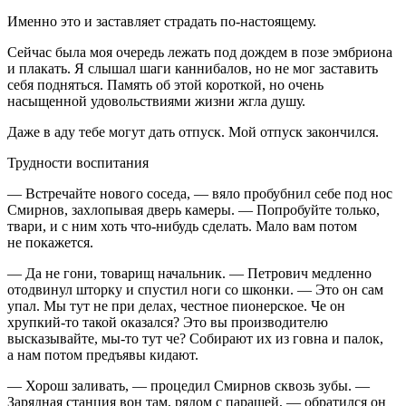
Именно это и заставляет страдать по-настоящему.
Сейчас была моя очередь лежать под дождем в позе эмбриона
и плакать. Я слышал шаги каннибалов, но не мог заставить
себя подняться. Память об этой короткой, но очень
насыщенной удовольствиями жизни жгла душу.
Даже в аду тебе могут дать отпуск. Мой отпуск закончился.
Трудности воспитания
— Встречайте нового соседа, — вяло пробубнил себе под нос
Смирнов, захлопывая дверь камеры. — Попробуйте только,
твари, и с ним хоть что-нибудь сделать. Мало вам потом
не покажется.
— Да не гони, товарищ начальник. — Петрович медленно
отодвинул шторку и спустил ноги со шконки. — Это он сам
упал. Мы тут не при делах, честное пионерское. Че он
хрупкий-то такой оказался? Это вы производителю
высказывайте, мы-то тут че? Собирают их из говна и палок,
а нам потом предъявы кидают.
— Хорош заливать, — процедил Смирнов сквозь зубы. —
Зарядная станция вон там, рядом с парашей, — обратился он