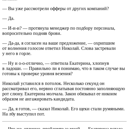
— Вы уже рассмотрели офферы от других компаний?
— Да.
— И-и-и? — протянула менеджер по подбору персонала,
вопросительно подняв брови.
— Да-да, я согласен на ваше предложение, — охрипшим
от волнения голосом ответил Николай. Слова застревали
у него в горле.
— Ну и о-о-отлично, — ответила Екатерина, хлопнув
в ладоши. — Правильно ли я понимаю, что в таком случае вы
готовы к проверке уровня везения?
Николай уставился в потолок. Несколько секунд он
рассматривал его, нервно сглатывая постоянно заполняющую
рот слюну. Екатерина молчала. Закон обязывал ее никоим
образом не ангажировать кандидата.
— Да, я готов, — сказал Николай. Его щеки стали румяными.
На лбу выступил пот.
— Что же, отлично, пройдемте за мной. — Екатерина встала