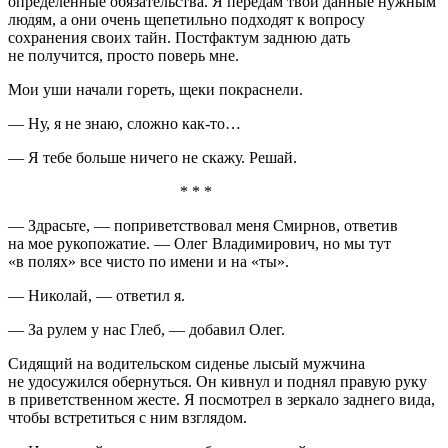
определенные обязательства. Я передам твои данные нужным
людям, а они очень щепетильно подходят к вопросу
сохранения своих тайн. Постфактум заднюю дать
не получится, просто поверь мне.
Мои уши начали гореть, щеки покраснели.
— Ну, я не знаю, сложно как-то…
— Я тебе больше ничего не скажу. Решай.
* * *
— Здрасьте, — поприветствовал меня Смирнов, ответив
на мое рукопожатие. — Олег Владимирович, но мы тут
«в полях» все чисто по имени и на «ты».
— Николай, — ответил я.
— За рулем у нас Глеб, — добавил Олег.
Сидящий на водительском сиденье лысый мужчина
не удосужился обернуться. Он кивнул и поднял правую руку
в приветственном жесте. Я посмотрел в зеркало заднего вида,
чтобы встретиться с ним взглядом.