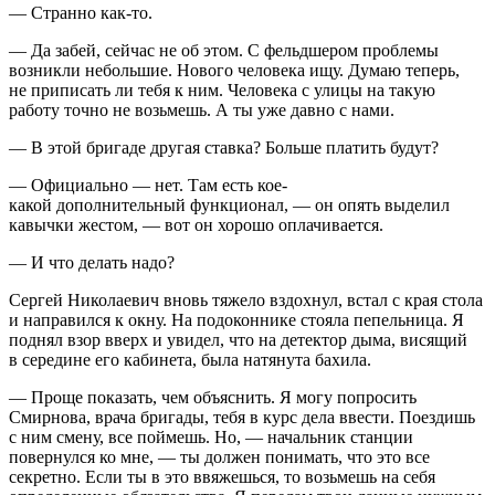
— Странно как-то.
— Да забей, сейчас не об этом. С фельдшером проблемы
возникли небольшие. Нового человека ищу. Думаю теперь,
не приписать ли тебя к ним. Человека с улицы на такую
работу точно не возьмешь. А ты уже давно с нами.
— В этой бригаде другая ставка? Больше платить будут?
— Официально — нет. Там есть кое-
какой
дополнительный
функционал, — он опять выделил
кавычки жестом, — вот он хорошо оплачивается.
— И что делать надо?
Сергей Николаевич вновь тяжело вздохнул, встал с края стола
и направился к окну. На подоконнике стояла пепельница. Я
поднял взор вверх и увидел, что на детектор дыма, висящий
в середине его кабинета, была натянута бахила.
— Проще показать, чем объяснить. Я могу попросить
Смирнова, врача бригады, тебя в курс дела ввести. Поездишь
с ним смену, все поймешь. Но, — начальник станции
повернулся ко мне, — ты должен понимать, что это все
секретно. Если ты в это ввяжешься, то возьмешь на себя