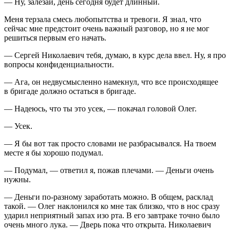
— Ну, залезай, день сегодня будет длинный.
Меня терзала смесь любопытства и тревоги. Я знал, что
сейчас мне предстоит очень важный разговор, но я не мог
решиться первым его начать.
— Сергей Николаевич тебя, думаю, в курс дела ввел. Ну, я про
вопросы конфиденциальности.
— Ага, он недвусмысленно намекнул, что все происходящее
в бригаде должно остаться в бригаде.
— Надеюсь, что ты это усек, — покачал головой Олег.
— Усек.
— Я бы вот так просто словами не разбрасывался. На твоем
месте я бы хорошо подумал.
— Подумал, — ответил я, пожав плечами. — Деньги очень
нужны.
— Деньги по-разному заработать можно. В общем, расклад
такой. — Олег наклонился ко мне так близко, что в нос сразу
ударил неприятный запах изо рта. В его завтраке точно было
очень много лука. — Дверь
пока что
открыта. Николаевич