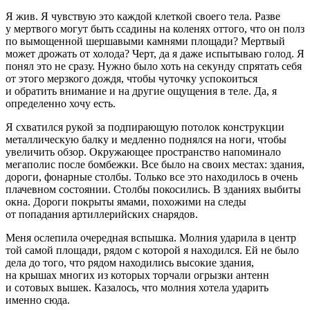
Я жив. Я чувствую это каждой клеткой своего тела. Разве
у мертвого могут быть ссадины на коленях оттого, что он полз
по вымощенной шершавыми камнями площади? Мертвый
может дрожать от холода? Черт, да я даже испытываю голод. Я
понял это не сразу. Нужно было хоть на секунду спрятать себя
от этого мерзкого дождя, чтобы чуточку успокоиться
и обратить внимание и на другие ощущения в теле. Да, я
определенно хочу есть.
Я схватился рукой за подпирающую потолок конструкции
металлическую балку и медленно поднялся на ноги, чтобы
увеличить обзор. Окружающее пространство напоминало
мегаполис после бомбежки. Все было на своих местах: здания,
дороги, фонарные столбы. Только все это находилось в очень
плачевном состоянии. Столбы покосились. В зданиях выбиты
окна. Дороги покрыты ямами, похожими на следы
от попадания артиллерийских снарядов.
Меня ослепила очередная вспышка. Молния ударила в центр
той самой площади, рядом с которой я находился. Ей не было
дела до того, что рядом находились высокие здания,
на крышах многих из которых торчали
огрыз
ки антенн
и сотовых вышек. Казалось, что молния
хотела
ударить
именно сюда.