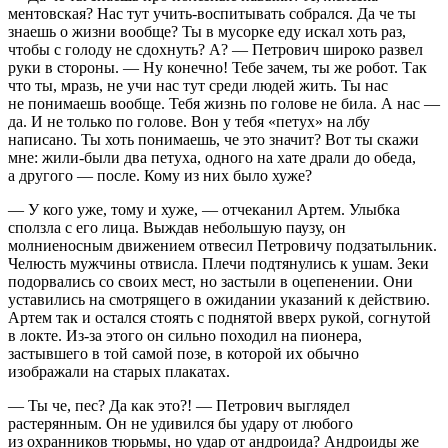
ментовская? Нас тут учить-воспитывать собрался. Да че ты
знаешь о жизни вообще? Ты в мусорке еду искал хоть раз,
чтобы с голоду не сдохнуть? А? — Петрович широко развел
руки в стороны. — Ну конечно! Тебе зачем, ты же робот. Так
что ты, мразь, не учи нас тут среди людей жить. Ты нас
не понимаешь вообще. Тебя жизнь по голове не била. А нас —
да. И не только по голове. Вон у тебя «петух» на лбу
написано. Ты хоть понимаешь, че это значит? Вот ты скажи
мне: жили-были два петуха, одного на хате драли до обеда,
а другого — после. Кому из них было хуже?
— У кого уже, тому и хуже, — отчеканил Артем. Улыбка
сползла с его лица. Выждав небольшую паузу, он
молниеносным движением отвесил Петровичу подзатыльник.
Челюсть мужчины отвисла. Плечи подтянулись к ушам. Зеки
подорвались со своих мест, но застыли в оцепенении. Они
уставились на смотрящего в ожидании указаний к действию.
Артем так и остался стоять с поднятой вверх рукой, согнутой
в локте. Из-за этого он сильно походил на пионера,
застывшего в той самой позе, в которой их обычно
изображали на старых плакатах.
— Ты че, пес? Да как это?! — Петрович выглядел
растерянным. Он не удивился бы удару от любого
из охранников тюрьмы, но удар от андроида? Андроиды же