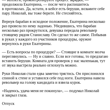
продолжила Екатерина, — после чего распишитесь
в протоколах. Да, кстати, в кейсе есть беруши, возьмите себе
пару. Николай, вы тоже берите. Не стесняйтесь.
Вернув барабан в исходное положение, Екатерина несколько
раз провела по нему ладонью. Убедившись, что барабан
несколько раз прокрутился, девушка передала револьвер
стоящему рядом Станиславу. Он сделал то же самое. Побывав
в руках у каждого из участников процедуры, оружие
вернулось в руки Екатерины.
— Есть вопросы по процедуре? — Стоящие в комнате молча
переглянулись. — Ну и славно. Если все готовы, то предлагаю
вставить беруши. Комната для проверок у нас маленькая, тут
от звука выстрела реально оглохнуть можно.
Руки Николая стали едва заметно трястись. Он прислонился
спиной к стене и уставился себе под ноги. Екатерина навела
револьвер на голову кандидата и взвела курок.
«Надеюсь, удача меня не покинула», — подумал Николай
и закрыл глаза.
Отпуск