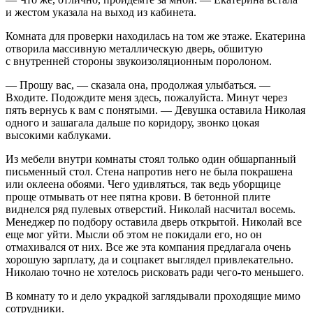
и жестом указала на выход из кабинета.
Комната для проверки находилась на том же этаже. Екатерина
отворила массивную металлическую дверь, обшитую
с внутренней стороны звукоизоляционным поро
лоно
м.
— Прошу вас, — сказала она, продолжая улыбаться. —
Входите. Подождите меня здесь, пожалуйста. Минут через
пять вернусь к вам с понятыми. — Девушка оставила Николая
одного и зашагала дальше по коридору, звонко цокая
высокими каблуками.
Из мебели внутри комнаты стоял только один обшарпанный
письменный стол. Стена напротив него не была покрашена
или оклеена обоями. Чего удивляться, так ведь уборщице
проще отмывать от нее пятна крови. В бетонной плите
виднелся ряд пулевых отверстий. Николай насчитал восемь.
Менеджер по подбору оставила дверь открытой. Николай все
еще мог уйти. Мысли об этом не покидали его, но он
отмахивался от них. Все же эта компания предлагала очень
хорошую зарплату, да и соцпакет выглядел привлекательно.
Николаю точно не хотелось рисковать ради чего-то меньшего.
В комнату то и дело украдкой заглядывали проходящие мимо
сотрудники.