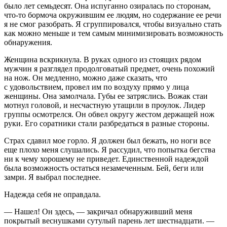
было лет семьдесят. Она испуганно озиралась по сторонам,
что-то бормоча окружившим ее людям, но содержание ее речи
я не смог разобрать. Я сгруппировался, чтобы визуально стать
как можно меньше и тем самым минимизировать возможность
обнаружения.
Женщина вскрикнула. В руках одного из стоящих рядом
мужчин я разглядел продолговатый предмет, очень похожий
на нож. Он медленно, можно даже сказать, что
с удовольствием, провел им по воздуху прямо у лица
женщины. Она замолчала. Губы ее затряслись. Вожак стаи
мотнул головой, и несчастную утащили в проулок. Лидер
группы осмотрелся. Он обвел округу жестом держащей нож
руки. Его соратники стали разбредаться в разные стороны.
Страх сдавил мое горло. Я должен был бежать, но ноги все
еще плохо меня слушались. Я рассудил, что попытка бегства
ни к чему хорошему не приведет. Единственной надеждой
была возможность остаться незамеченным. Бей, беги или
замри. Я выбрал последнее.
Надежда себя не оправдала.
— Нашел! Он здесь, — закричал обнаруживший меня
покрытый веснушками сутулый парень лет шест
надцат
и. —