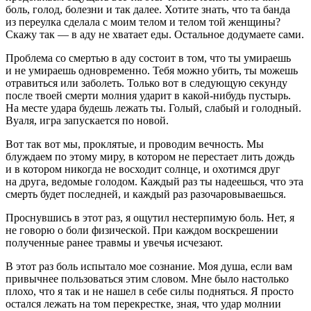
боль, голод, болезни и так далее. Хотите знать, что та банда
из переулка сделала с моим телом и телом той женщины?
Скажу так — в аду не хватает еды. Остальное додумаете сами.
Проблема со смертью в аду состоит в том, что ты умираешь
и не умираешь одновременно. Тебя можно убить, ты можешь
отравиться или заболеть. Только вот в следующую секунду
после твоей смерти молния ударит в какой-нибудь пустырь.
На месте удара будешь лежать ты. Голый, слабый и голодный.
Вуаля, игра запускается по новой.
Вот так вот мы, проклятые, и проводим вечность. Мы
блуждаем по этому миру, в котором не перестает лить дождь
и в котором никогда не восходит солнце, и охотимся друг
на друга, ведомые голодом. Каждый раз ты надеешься, что эта
смерть будет последней, и каждый раз разочаровываешься.
Проснувшись в этот раз, я ощутил нестерпимую боль. Нет, я
не говорю о боли физической. При каждом воскрешении
полученные ранее травмы и увечья исчезают.
В этот раз боль испытало мое
сознание
. Моя душа, если вам
привычнее пользоваться этим словом. Мне было настолько
плохо, что я так и не нашел в себе силы подняться. Я просто
остался лежать на том перекрестке, зная, что удар молнии