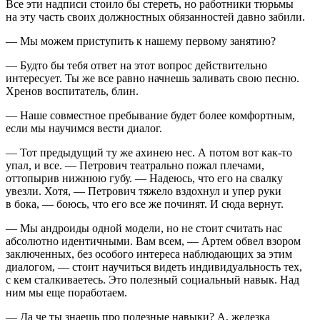
Все эти надписи стоило бы стереть, но работники тюрьмы
на эту часть своих должностных обязанностей давно забили.
— Мы можем приступить к нашему первому занятию?
— Будто бы тебя ответ на этот вопрос действительно
интересует. Ты же все равно начнешь заливать свою песню.
Хренов воспитатель, блин.
— Наше совместное пребывание будет более комфортным,
если мы научимся вести диалог.
— Тот предыдущий ту же ахинею нес. А потом вот как-то
упал, и все. — Петрович театрально пожал плечами,
оттопырив нижнюю губу. — Надеюсь, что его на свалку
увезли. Хотя, — Петрович тяжело вздохнул и упер руки
в бока, — боюсь, что его все же починят. И сюда вернут.
— Мы андроиды одной модели, но не стоит считать нас
абсолютно идентичными. Вам всем, — Артем обвел взором
заключенных, без особого интереса наблюдающих за этим
диалогом, — стоит научиться видеть индивидуальность тех,
с кем сталкиваетесь. Это полезный социальный навык. Над
ним мы еще поработаем.
— Да че ты знаешь про полезные навыки? А, железка