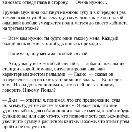
вино
вато отведя глаза в сторону. — Очень нужно…
Грузный мужчина облизнул нижнюю губу и в очередной раз
тяжело вздохнул. Я на секунду задумался: как же он с такой
одышкой вообще умудряется подниматься до своего кабинета
на третьем этаже?
— Всем вам
нужно
, ты будто один такой у меня. Каждый
божий день ко мне кто-нибудь поныть приходит.
— Понимаю, но у меня же особый случай.
— Ага, у вас у всех «особый случай», — добавил начальник
станции скорой помощи, визуализировав кавычки
характерным жестом пальцами. — Ладно, — сказал он
и перевел взгляд на окно, уставившись вдаль. — Есть одна
тема. Но ты должен понимать, что о ней нельзя никому
говорить. Никому. Понял?
— Д-да, — ответил я, понимая, что его предложение, судя
по всему, будет не совсем законным. Я надеялся, что мне
удастся выбить для себя дополнительные смены, какой-нибудь
функционал или еще что-то, что позволит хоть сколько-нибудь
увеличить сумму в расчетном квитке. Похоже, что этим путем
пройти не получится.