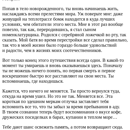
Попав в тело новорожденного, ты вновь начинаешь жить,
наслаждаясь всеми прелестями мира. Уж поверьте мне: даже
живущий на теплотрассе бомж находится в куда лучших
условиях, чем обитатели этого места. Мне в этот раз вообще
повезло, так как, переродившись, я стал сыном
номенклатурщика. Родился с серебряной ложечкой во рту, так
сказать. Мой батя во время перестройки все сделал правильно,
так что в моей жизни было гораздо больше удовольствий
и радости, чем в жизнях моих соотечественников.
Вот только конец этого путешествия всегда один. В какой-то
момент ты умираешь и вновь оказываешься здесь. Поначалу
ты не можешь ничего понять, но первая смерть и первое
воскрешение быстро все расставляют на свои места. Ты
вспоминаешь, где находишься.
Кажется, что ничего не меняется. Ты просто вернулся туда,
откуда на время ушел. Но это не так. Меняется все. Эта
короткая по здешним меркам отлучка заставляет тебя
вспомнить все то, что ты забыл за время пребывания в аду.
В твоем сознании теперь будут воспоминания о вкусе кофе,
дружеских посиделках в барах, купании в теплом море…
Тебе дают шанс освежить память, а потом возвращают сюда.