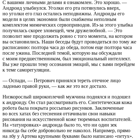
С вашими личными делами я ознакомлен. Это хорошо. —
Андроид улыбнулся. Уголки его рта потянулись вверх,
но уголки его глаз остались неподвижны. Андроиды его
модели в целях экономии были снабжены неполным
комплектом мимических сервоприводов. Из-за этого улыбка
получилась скорее зловещей, чем дружелюбной. — Это
позволит мне продолжить ровно с того момента, на котором
вы остановились. Наши беседы будут проводиться по тому же
расписанию: полтора часа до обеда, потом еще полтора часа
после ужина. Последней темой, которую вы обсуждали
с моим предшественником, был эмоциональный интеллект.
Вы уже прошли тему осознания эмоций, мы с вами перейдем
к теме саморегуляции.
— Оспади, — Петрович принялся тереть отечное лицо
ладонью правой руки, — как же это все достало.
Низкорослый широкоплечий мужчина поднялся и подошел
к андроиду. Он стал рассматривать его. Синтетическая кожа
робота была покрыта россыпью рисунков. Заключенные
во всех хатах без стеснения оттачивали свои навыки
рисования на искусственной коже тюремных воспитателей.
На «татуировках» андроида было то, что ни один зек
никогда бы себе добровольно не наколол. Например, прямо
на лбу у Артема крупными буквами было написано «петух».