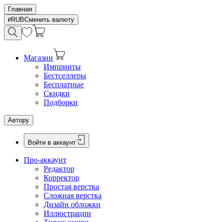
Главная
RUB
Сменить валюту
Магазин
Импринты
Бестселлеры
Бесплатные
Скидки
Подборки
Автору
Войти в аккаунт
Про-аккаунт
Редактор
Корректор
Простая верстка
Сложная верстка
Дизайн обложки
Иллюстрации