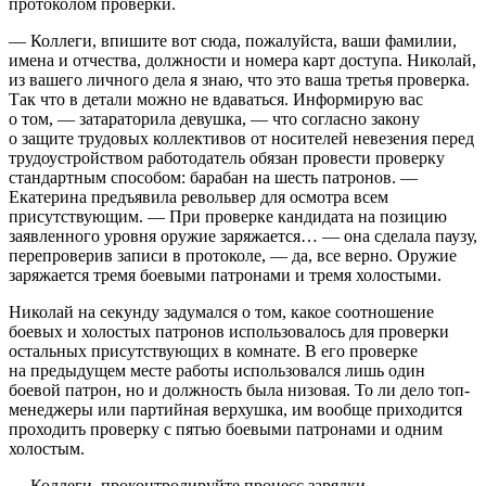
протоколом проверки.
— Коллеги, впишите вот сюда, пожалуйста, ваши фамилии,
имена и отчества, должности и номера карт доступа. Николай,
из вашего личного дела я знаю, что это ваша третья проверка.
Так что в детали можно не вдаваться. Информирую вас
о том, — затараторила девушка, — что согласно закону
о защите трудовых коллективов от носителей невезения перед
трудоустройством работодатель обязан провести проверку
стандартным способом: барабан на шесть патронов. —
Екатерина предъявила револьвер для осмотра всем
присутствующим. — При проверке кандидата на позицию
заявленного уровня оружие заряжается… — она сделала паузу,
перепроверив записи в протоколе, — да, все верно. Оружие
заряжается тремя боевыми патронами и тремя холостыми.
Николай на секунду задумался о том, какое соотношение
боевых и холостых патронов использовалось для проверки
остальных присутствующих в комнате. В его проверке
на предыдущем месте работы использовался лишь один
боевой патрон, но и должность была низовая. То ли дело топ-
менеджеры или партийная верхушка, им вообще приходится
проходить проверку с пятью боевыми патронами и одним
холостым.
— Коллеги, проконтролируйте процесс зарядки, —