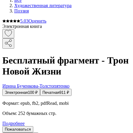
Все
Художественная литература
Поэзия
5.0
3
Оценить
Электронная книга
Бесплатный фрагмент - Трон
Новой Жизни
Ирина Бученкова-Толстопятенко
Электронная
100
₽
Печатная
911
₽
Формат:
epub, fb2, pdfRead, mobi
Объем:
252
бумажных стр.
Подробнее
Пожаловаться