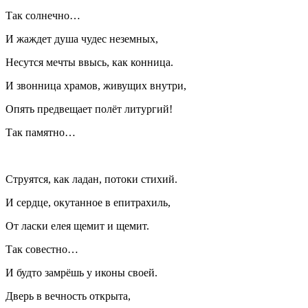
Так солнечно…
И жаждет душа чудес неземных,
Несутся мечты ввысь, как конница.
И звонница храмов, живущих внутри,
Опять предвещает полёт литургий!
Так памятно…
Струятся, как ладан, потоки стихий.
И сердце, окутанное в епитрахиль,
От
ласк
и елея щемит и щемит.
Так совестно…
И будто замрёшь у иконы своей.
Дверь в вечность открыта,