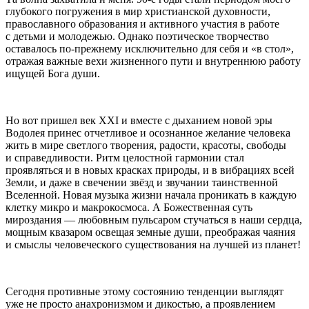
глубокого погружения в мир христианской духовности,
православного образования и активного участия в работе
с детьми и молодежью. Однако поэтическое творчество
оставалось по-прежнему исключительно для себя и «в стол»,
отражая важные вехи жизненного пути и внутреннюю работу
ищущей Бога души.
Но вот пришел век ХХI и вместе с дыханием новой эры
Водолея принес отчетливое и осознанное желание человека
жить в мире светлого творения, радости, красоты, свободы
и справедливости. Ритм целостной гармонии стал
проявляться и в новых красках природы, и в вибрациях всей
Земли, и даже в свечении звёзд и звучании таинственной
Вселенной. Новая музыка жизни начала проникать в каждую
клетку микро и макрокосмоса. А Божественная суть
мироздания — любовным пульсаром стучаться в наши сердца,
мощным квазаром освещая земные души, преображая чаяния
и смыслы человеческого существования на лучшей из планет!
Сегодня противные этому состоянию тенденции выглядят
уже не просто анахронизмом и дикостью, а проявлением