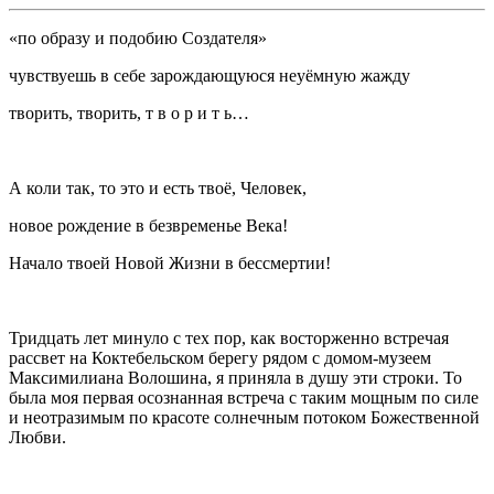
«по образу и подобию Создателя»
чувствуешь в себе зарождающуюся неуёмную жажду
творить, творить, т в о р и т ь…
А коли так, то это и есть твоё, Человек,
новое рождение в безвременье Века!
Начало твоей Новой Жизни в бессмертии!
Тридцать лет минуло с тех пор, как восторженно встречая
рассвет на Коктебельском берегу рядом с домом-музеем
Максимилиана Волошина, я приняла в душу эти строки. То
была моя первая осознанная встреча с таким мощным по силе
и неотразимым по красоте солнечным потоком Божественной
Любви.