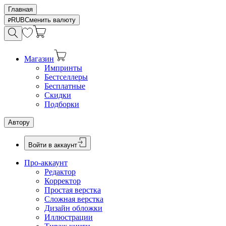
Главная
RUB
Сменить валюту
Магазин
Импринты
Бестселлеры
Бесплатные
Скидки
Подборки
Автору
Войти в аккаунт
Про-аккаунт
Редактор
Корректор
Простая верстка
Сложная верстка
Дизайн обложки
Иллюстрации