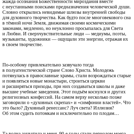
жажда осознания Божественности мироздания вместе
с неустанными поисками предназначения человеческой души.
Словно открылись невидимые шлюзы внутренней свободы
для духовного творчества. Как будто после многовекового сна
в тёмной ночи́ Земля, движимая своими космическими
законами, медленно, но неуклонно просыпалась для Света
и Любви. И сверхчувствительные люди — медиумы, поэты,
музыканты, художники — ощущали эти энергии, отражая их
в своем творчестве.
По-особому привлекательно зазвучало тогда
в полуатеистической стране Слово Христа. Молодежь
потянулась в православные храмы, стали возрождаться старые
и появляться новые монастыри, строиться церкви
и расширяться приходы, при них создаваться школы и даже
высшие учебные заведения. Этот подъём коснулся и других
религиозных конфессий. На самом верху несколько позже
заговорили о «духовных скрепах» и «симфонии властей». Что
это было? Духовный ренессанс? Луч света? Иллюзия?
Об этом судить потомкам и исключительно по плодам…
Та волна захватила и меня. 90-е годы стали периодом моего