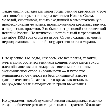
Такие мысли овладевали мной тогда, ранним
крым
ским утром
застывшей в изумлении перед величием Нового Света,
молодой, счастливой, только входившей в самостоятельную
профессиональную жизнь, преисполненной красивых задумок
и творческих проектов. Это было на заре новой постсоветской
истории
Росси
и. Политически нестабильный и тревожный
сентябрь 1993 года стоял на дворе. Страну ожидал трудный
период становления новой государственности и морали.
В те далекие 90-е годы, казалось, что все планы, таланты,
мечты моих соотечественников концентрировались вокруг
идеи обогащения и нахождения своего места в новом
экономическом строе. В реальности — плутоватое
меньшин
ство очутилось на беспринципной высоте
фантастического богатства, в то время как остальные
вынуждены были находиться на грани выживания.
Но фундамент новой духовной жизни закладывался именно
тогда, в обществе резких социальных контрастов. Усилилась