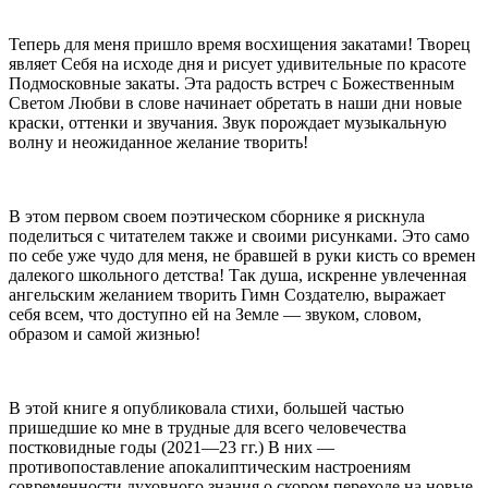
Теперь для меня пришло время восхищения закатами! Творец
являет Себя на исходе дня и рисует удивительные по красоте
Подмосковные закаты. Эта радость встреч с Божественным
Светом Любви в слове начинает обретать в наши дни новые
краски, оттенки и звучания. Звук порождает музыкальную
волну и неожиданное желание творить!
В этом первом своем поэтическом сборнике я рискнула
поделиться с читателем также и своими рисунками. Это само
по себе уже чудо для меня, не бравшей в руки кисть со времен
далекого школьного детства! Так душа, искренне увлеченная
ангельским желанием творить Гимн Создателю, выражает
себя всем, что доступно ей на Земле — звуком, словом,
образом и самой жизнью!
В этой книге я опубликовала стихи, большей частью
пришедшие ко мне в трудные для всего человечества
пост
ковид
ные годы (2021—23 гг.) В них —
противопоставление апокалиптическим настроениям
современности духовного знания о скором переходе на новые,