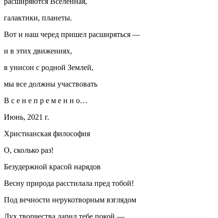
расширяются Вселенная,
галактики, планеты.
Вот и наш черед пришел расширяться —
и в этих движениях,
в унисон с родной Землей,
мы все должны участвовать
В с е н е п р е м е н н о…
Июнь, 2021 г.
Христианская философия
О, сколько раз!
Безудержной красой нарядов
Весну природа расстилала пред тобой!
Под вечности нерукотворным взглядом
Дух творчества дарил тебе покой —