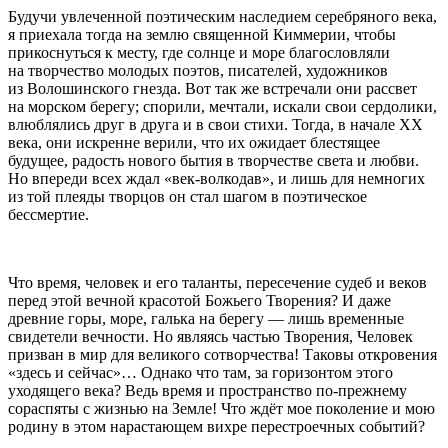
Будучи увлеченной поэтическим наследием серебряного века,
я приехала тогда на землю священной Киммерии, чтобы
прикоснуться к месту, где солнце и море благословляли
на творчество молодых поэтов, писателей, художников
из Волошинского гнезда. Вот так же встречали они рассвет
на морском берегу; спорили, мечтали, искали свои сердолики,
влюблялись друг в друга и в свои стихи. Тогда, в начале ХХ
века, они искренне верили, что их ожидает блестящее
будущее, радость нового бытия в творчестве света и любви.
Но впереди всех ждал «век-волкодав», и лишь для немногих
из той плеяды творцов он стал шагом в поэтическое
бессмертие.
Что время, человек и его таланты, пересечение судеб и веков
перед этой вечной красотой Божьего Творения? И даже
древние горы, море, галька на берегу — лишь временные
свидетели вечности. Но являясь частью Творения, Человек
призван в мир для великого сотворчества! Таковы откровения
«здесь и сейчас»… Однако что там, за горизонтом этого
уходящего века? Ведь время и пространство по-прежнему
сораспяты с жизнью на Земле! Что ждёт мое поколение и мою
родину в этом нарастающем вихре перестроечных событий?