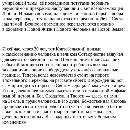
умирающей тьмы, её последними потугами победить
неумолимо и прекрасно наступающий Свет всеобъемлющей
Любви! Иными словами, парадигма исконной борьбы добра
и зла перерождается на наших глазах в реалии победы Света
над тьмой. Вечное и временное переплетаются воедино
в ожидании Новой Жизни Нового Человека на Новой Земле!
И сейчас, через 30 лет, тот Коктебельский призыв
к самоосознанию человека в великом Сотворчестве зазвучал
для меня с особенной силой! Под влиянием происходящих
событий возникла естественная потребность выхода
за ограничивающие свободу духа узко-конфессиональные
границы. Теперь, когда человечество стоит на пороге
эпохального Перехода, на рассвете своего Возрождения, Бог
Сам приходит в открытые Светом сердца. И мы уже не ищем
Его в далеких невидимых высотах или в искаженной мифами
земной истории. Бог, Создатель и Творец — здесь, с нами
на Земле, в груди человека, в его душе. Божественная Любовь
проливается потоками радости и счастья творческого бытия
в жизнь каждого из нас и озаряет светом надежды всех
духовно осознанных, благодарных и готовых к большим
изменениям.