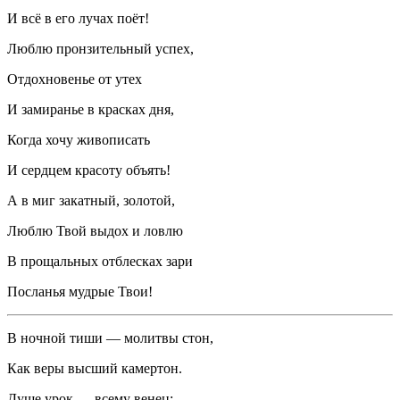
И всё в его лучах поёт!
Люблю пронзительный успех,
Отдохновенье от утех
И замиранье в красках дня,
Когда хочу живописать
И сердцем красоту объять!
А в миг закатный, золотой,
Люблю Твой выдох и ловлю
В прощальных отблесках зари
Посланья мудрые Твои!
В ночной тиши — молитвы стон,
Как веры высший камертон.
Душе урок — всему венец: