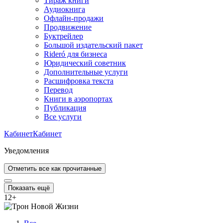
Тираж книги
Аудиокнига
Офлайн-продажи
Продвижение
Буктрейлер
Большой издательский пакет
Rideró для бизнеса
Юридический советник
Дополнительные услуги
Расшифровка текста
Перевод
Книги в аэропортах
Публикация
Все услуги
Кабинет
Кабинет
Уведомления
Отметить все как прочитанные
Показать ещё
12
+