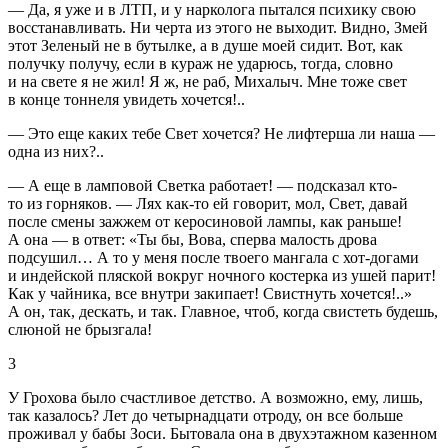
— Да, я уже и в ЛТП, и у нарколога пытался психику свою
восстанавливать. Ни черта из этого не выходит. Видно, Змей
этот Зеленый не в бутылке, а в душе моей сидит. Вот, как
получку получу, если в кураж не ударюсь, тогда, словно
и на свете я не жил! Я ж, не раб, Михалыч. Мне тоже свет
в конце тоннеля увидеть хочется!..
— Это еще каких тебе Свет хочется? Не лифтерша ли наша —
одна из них?..
— А еще в ламповой
Светка работает! — подсказал кто-
то из горняков. — Лях как-то ей говорит, мол, Свет, давай
после смены зажжем от керосиновой лампы, как раньше!
А она — в ответ: «Ты бы, Вова, сперва малость дрова
подсушил… А то у меня после твоего мангала с хот-догами
и индейской пляской вокруг ночного костерка из ушей парит!
Как у чайника, все внутри закипает! Свистнуть хочется!..»
А он, так, дескать, и так. Главное, чтоб, когда свистеть будешь,
слюной не брызгала!
3
У Грохова было счастливое детство. А возможно, ему, лишь,
так казалось? Лет до четырнадцати отроду, он все больше
проживал у бабы Зоси. Бытовала она в двухэтажном казенном