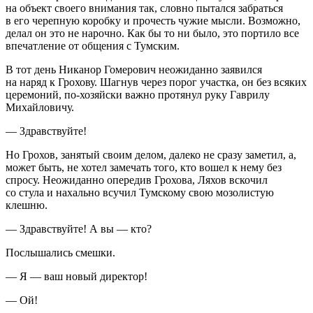
на объект своего внимания так, словно пытался забраться
в его черепную коробку и прочесть чужие мысли. Возможно,
делал он это не нарочно. Как бы то ни было, это портило все
впечатление от общения с Тумским.
В тот день Никанор Гомерович неожиданно заявился
на наряд к Грохову. Шагнув через порог участка, он без всяких
церемоний, по-хозяйски важно протянул руку Гаврилу
Михайловичу.
— Здравствуйте!
Но Грохов, занятый своим делом, далеко не сразу заметил, а,
может быть, не хотел замечать того, кто вошел к нему без
спросу. Неожиданно опередив Грохова, Ляхов вскочил
со стула и нахально всучил Тумскому свою мозолистую
клешню.
— Здравствуйте! А вы — кто?
Послышались смешки.
— Я — ваш новый директор!
— Ой!