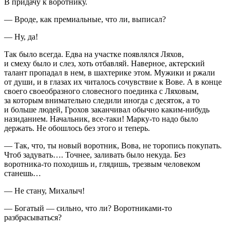
В придачу к воротнику.
— Вроде, как премиальные, что ли, выписал?
— Ну, да!
Так было всегда. Едва на участке появлялся Ляхов,
и смеху было и слез, хоть отбавляй. Наверное, актерский
талант пропадал в нем, в шахтерике этом. Мужики и ржали
от души, и в глазах их читалось сочувствие к Вове. А в конце
своего своеобразного словесного поединка с Ляховым,
за которым внимательно следили иногда с десяток, а то
и больше людей, Грохов заканчивал обычно каким-нибудь
назиданием. Начальник, все-таки! Марку-то надо было
держать. Не обошлось без этого и теперь.
— Так, что, ты новый воротник, Вова, не торопись покупать.
Чтоб задувать…. Точнее, заливать было некуда. Без
воротника-то походишь и, глядишь, трезвым человеком
станешь…
— Не стану, Михалыч!
— Богатый — сильно, что ли? Воротниками-то
разбрасываться?