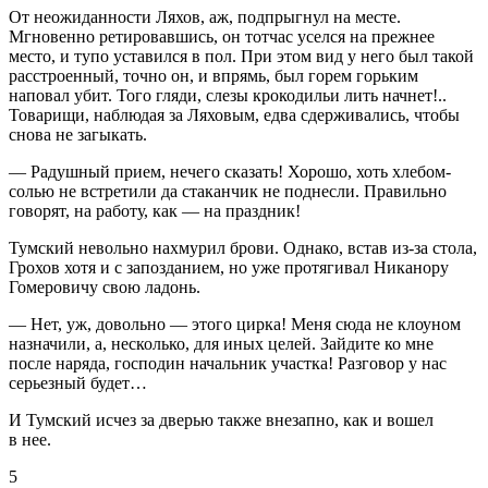
От неожиданности Ляхов, аж, подпрыгнул на месте.
Мгновенно ретировавшись, он тотчас уселся на прежнее
место, и тупо уставился в пол. При этом вид у него был такой
расстроенный, точно он, и впрямь, был горем горьким
наповал убит. Того гляди, слезы крокодильи лить начнет!..
Товарищи, наблюдая за Ляховым, едва сдерживались, чтобы
снова не загыкать.
— Радушный прием, нечего сказать! Хорошо, хоть хлебом-
солью не встретили да стаканчик не поднесли. Правильно
говорят, на работу, как — на праздник!
Тумский невольно нахмурил брови. Однако, встав из-за стола,
Грохов хотя и с запозданием, но уже протягивал Никанору
Гомеровичу свою ладонь.
— Нет, уж, довольно — этого цирка! Меня сюда не клоуном
назначили, а, несколько, для иных целей. Зайдите ко мне
после наряда, господин начальник участка! Разговор у нас
серьезный будет…
И Тумский исчез за дверью также внезапно, как и вошел
в нее.
5