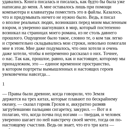
удавались. Книга писалась и писалась, как будто бы была уже
написана до меня. А мне оставалось лишь при помощи
компьютера и клавиатуры поместить это в файлы. Казалось,
что и придумывать ничего не нужно было. Ведь, я писал
о вполне реальных людях, возникших перед моим мысленным
взором, и уверенно шагнувших в мир, который постепенно
возникал на страницах моего романа, из не столь давнего
прошлого. Ощущение было такое, словно те, о ком так легко
и стремительно складывались мои строки, невольно помогали
мне в этом. Мне даже подумалось, что они хотели и очень
даже хотели, чтобы я непременно рассказал о них. Точнее,
о нас. Так как, прошлое, равно, как и настоящее, которому мы
принадлежим, это — единое временное пространство,
в котором портреты вымышленных и настоящих героев
увековечены навсегда…
1
— Правы были древние, когда говорили, что Земля
держится на трех китах, которые плавают по бескрайнему
океану, — сказал горняк Грохов и, аккуратно размяв
загрубевшими пальцами сигаретку, закурил. — Вот и я
полагаю, что, когда почва под ногами — твердая, и человек
уверенно шагает по ней навстречу своей мечте, тогда он по-
настоящему счастлив. Ведь он знает, что его три кита —