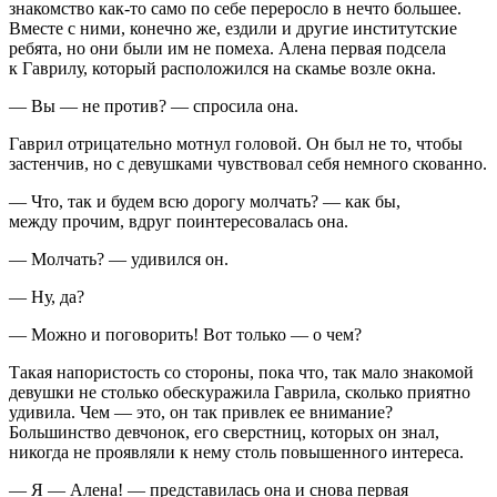
знакомство как-то само по себе переросло в нечто большее.
Вместе с ними, конечно же, ездили и другие институтские
ребята, но они были им не помеха. Алена первая подсела
к Гаврилу, который расположился на скамье возле окна.
— Вы — не против? — спросила она.
Гаврил отрицательно мотнул головой. Он был не то, чтобы
застенчив, но с девушками чувствовал себя немного скованно.
— Что, так и будем всю дорогу молчать? — как бы,
между прочим, вдруг поинтересовалась она.
— Молчать? — удивился он.
— Ну, да?
— Можно и поговорить! Вот только — о чем?
Такая напористость со стороны, пока что, так мало знакомой
девушки не столько обескуражила Гаврила, сколько приятно
удивила. Чем — это, он так привлек ее внимание?
Большинство девчонок, его сверстниц, которых он знал,
никогда не проявляли к нему столь повышенного интереса.
— Я — Алена! — представилась она и снова первая