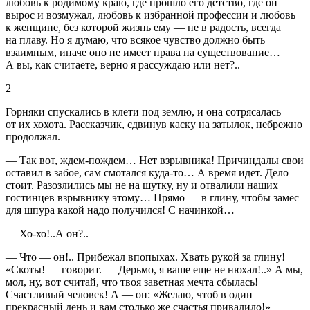
любовь к родимому краю, где прошло его детство, где он
вырос и возмужал, любовь к избранной профессии и любовь
к женщине, без которой жизнь ему — не в радость, всегда
на плаву. Но я думаю, что всякое чувство должно быть
взаимным, иначе оно не имеет права на существование…
А вы, как считаете, верно я рассуждаю или нет?..
2
Горняки спускались в клети
под землю, и она сотрясалась
от их хохота. Рассказчик, сдвинув каску на затылок, небрежно
продолжал.
— Так вот, ждем-пождем… Нет взрывника! Причиндалы свои
оставил в забое, сам смотался куда-то… А время идет. Дело
стоит. Разозлились мы не на шутку, ну и отвалили наших
гостинцев взрывнику этому… Прямо — в глину, чтобы замес
для шпура
какой надо получился! С начинкой…
— Хо-хо!..А он?..
— Что — он!.. Прибежал впопыхах. Хвать рукой за глину!
«Скоты! — говорит. — Дерьмо, я ваше еще не нюхал!..» А мы,
мол, ну, вот считай, что твоя заветная мечта сбылась!
Счастливый человек! А — он: «Желаю, чтоб в один
прекрасный день и вам столько же счастья привалило!»