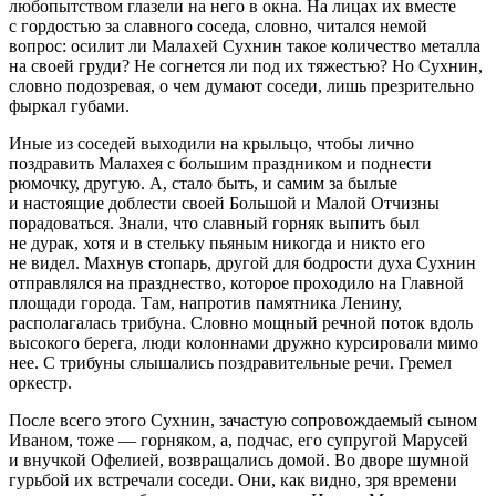
любопытством глазели на него в окна. На лицах их вместе
с гордостью за славного соседа, словно, читался немой
вопрос: осилит ли Малахей Сухнин такое количество металла
на своей груди? Не согнется ли под их тяжестью? Но Сухнин,
словно подозревая, о чем думают соседи, лишь презрительно
фыркал губами.
Иные из соседей выходили на крыльцо, чтобы лично
поздравить Малахея с большим праздником и поднести
рюмочку, другую. А, стало быть, и самим за былые
и настоящие доблести своей Большой и Малой Отчизны
порадоваться. Знали, что славный горняк выпить был
не дурак, хотя и в стельку пьяным никогда и никто его
не видел. Махнув стопарь, другой для бодрости духа Сухнин
отправлялся на празднество, которое проходило на Главной
площади города. Там, напротив памятника Ленину,
располагалась трибуна. Словно мощный речной поток вдоль
высокого берега, люди колоннами дружно курсировали мимо
нее. С трибуны слышались поздравительные речи. Гремел
оркестр.
После всего этого Сухнин, зачастую сопровождаемый сыном
Иваном, тоже — горняком, а, подчас, его супругой Марусей
и внучкой Офелией, возвращались домой. Во дворе шумной
гурьбой их встречали соседи. Они, как видно, зря времени