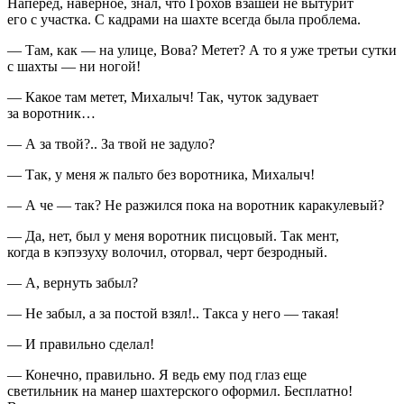
Наперед, наверное, знал, что Грохов взашей не вытурит
его с участка. С кадрами на шахте всегда была проблема.
— Там, как — на улице, Вова? Метет? А то я уже третьи сутки
с шахты — ни ногой!
— Какое там метет, Михалыч! Так, чуток задувает
за воротник…
— А за твой?.. За твой не задуло?
— Так, у меня ж пальто без воротника, Михалыч!
— А че — так? Не разжился пока на воротник каракулевый?
— Да, нет, был у меня воротник писцовый. Так мент,
когда в кэпэзуху волочил, оторвал, черт безродный.
— А, вернуть забыл?
— Не забыл, а за постой взял!.. Такса у него — такая!
— И правильно сделал!
— Конечно, правильно. Я ведь ему под глаз еще
светильник на манер шахтерского оформил. Бесплатно!