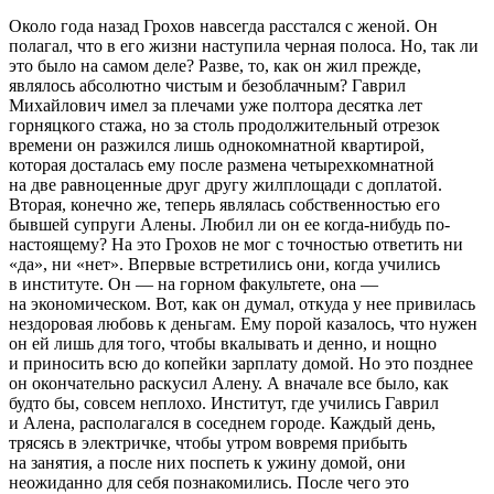
Около года назад Грохов навсегда расстался с женой. Он
полагал, что в его жизни наступила черная полоса. Но, так ли
это было на самом деле? Разве, то, как он жил прежде,
являлось абсолютно чистым и безоблачным? Гаврил
Михайлович имел за плечами уже полтора десятка лет
горняцкого стажа, но за столь продолжительный отрезок
времени он разжился лишь однокомнатной квартирой,
которая досталась ему после размена четырехкомнатной
на две равноценные друг другу жилплощади с доплатой.
Вторая, конечно же, теперь являлась собственностью его
бывшей супруги Алены. Любил ли он ее когда-нибудь по-
настоящему? На это Грохов не мог с точностью ответить ни
«да», ни «нет». Впервые встретились они, когда учились
в институте. Он — на горном факультете, она —
на экономическом. Вот, как он думал, откуда у нее привилась
нездоровая любовь к деньгам. Ему порой казалось, что нужен
он ей лишь для того, чтобы вкалывать и денно, и нощно
и приносить всю до копейки зарплату домой. Но это позднее
он окончательно раскусил Алену. А вначале все было, как
будто бы, совсем неплохо. Институт, где учились Гаврил
и Алена, располагался в соседнем городе. Каждый день,
трясясь в электричке, чтобы утром вовремя прибыть
на занятия, а после них поспеть к ужину домой, они
неожиданно для себя познакомились. После чего это