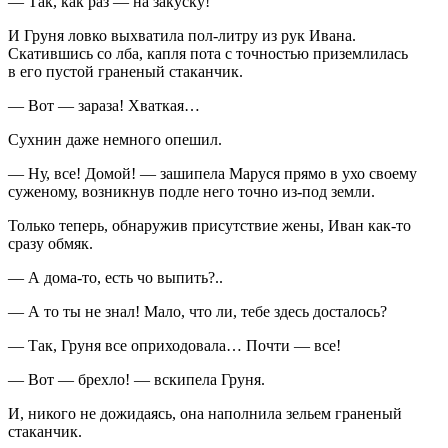
— Так, как раз — на закуску!
И Груня ловко выхватила пол-литру из рук Ивана.
Скатившись со лба, капля пота с точностью приземлилась
в его пустой граненый стаканчик.
— Вот — зараза! Хваткая…
Сухнин даже немного опешил.
— Ну, все! Домой! — зашипела Маруся прямо в ухо своему
суженому, возникнув подле него точно из-под земли.
Только теперь, обнаружив присутствие жены, Иван как-то
сразу обмяк.
— А дома-то, есть чо выпить?..
— А то ты не знал! Мало, что ли, тебе здесь досталось?
— Так, Груня все оприходовала… Почти — все!
— Вот — брехло! — вскипела Груня.
И, никого не дожидаясь, она наполнила зельем граненый
стаканчик.