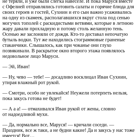
не теряли, и уже были слегка навеселе. И пока Маруся вместе
с Офелией отправлялись готовить салаты и горячие блюда для
своих героев и гостей, Сухнин и его сын важно усаживались
на одну из скамеек, располагавшихся вкруг стола под сенью
могучих тополей с раскидистыми ветвями, которые в летнюю
жару давали прохладную и потому столь желанную тень.
Осенью же заслоняли от дождя. Кто-то доставал непочатую
бутыль водки. Тут же находились стограммовые граненые
стаканчики. Слышалось, как при чоканье они глухо
позвякивали. В раскрытое окно второго этажа появлялось
недовольное лицо Маруси.
— Эй, Иван!
— Ну, чево — тебе! — досадливо восклицал Иван Сухнин,
утирая влажный рот рукой.
— Смотри, особо не увлекайся! Неужели потерпеть нельзя,
пока закусь готова не будет!
— А а а! — отмахивался Иван рукой от жены, словно
от надоедливой мухи.
— Да, нормально все, Маруся! — кричали соседи. —
Праздник, все ж таки, а не будни какие! Да и закусь у нас тоже
имеется! Вот…