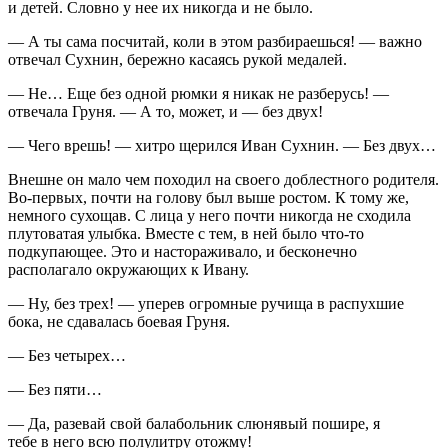
и детей. Словно у нее их никогда и не было.
— А ты сама посчитай, коли в этом разбираешься! — важно
отвечал Сухнин, бережно касаясь рукой медалей.
— Не… Еще без одной рюмки я никак не разберусь! —
отвечала Груня. — А то, может, и — без двух!
— Чего врешь! — хитро щерился Иван Сухнин. — Без двух…
Внешне он мало чем походил на своего доблестного родителя.
Во-первых, почти на голову был выше ростом. К тому же,
немного сухощав. С лица у него почти никогда не сходила
плутоватая улыбка. Вместе с тем, в ней было что-то
подкупающее. Это и настораживало, и бесконечно
располагало окружающих к Ивану.
— Ну, без трех! — уперев огромные ручища в распухшие
бока, не сдавалась боевая Груня.
— Без четырех…
— Без пяти…
— Да, разевай свой балабольник слюнявый пошире, я
тебе в него всю полулитру отожму!