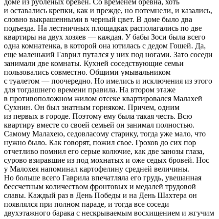
доме из рубленых бревен. Со временем бревна, хоть
и оставались крепки, как и прежде, но потемнели, и казались,
словно выкрашенными в черный цвет. В доме было два
подъезда. На лестничных площадках располагались по две
квартиры на двух хозяев — каждая. У бабы Зоси была всего
одна комнатенка, в которой она ютилась с дедом Гошей. Да,
еще маленький Гаврил путался у них под ногами. Зато соседи
занимали две комнаты. Кухней соседствующие семьи
пользовались совместно. Общими умывальником
с туалетом — поочередно. Но имелись и исключения из этого
для тогдашнего времени правила. На втором этаже
в противоположном жилом отсеке квартировался Малахей
Сухнин. Он был знатным горняком. Причем, одним
из первых в городе. Поэтому ему была такая честь. Всю
квартиру вместе со своей семьей он занимал полностью.
Самому Малахею, седовласому старику, тогда уже мало, что
нужно было. Как говорят, пожил свое. Грохов до сих пор
отчетливо помнил его серые колючие, как две занозы глаза,
сурово взиравшие из под мохнатых и оже седых бровей. Нос
у Малохея напоминал картофелину средней величины.
Но больше всего Гаврила впечатляла его грудь, увешанная
бессчетным количеством фронтовых и медалей трудовой
славы. Каждый раз в День Победы и на День Шахтера он
появлялся при полном параде, и тогда все соседи
двухэтажного барака с нескрываемым восхищением и жгучим