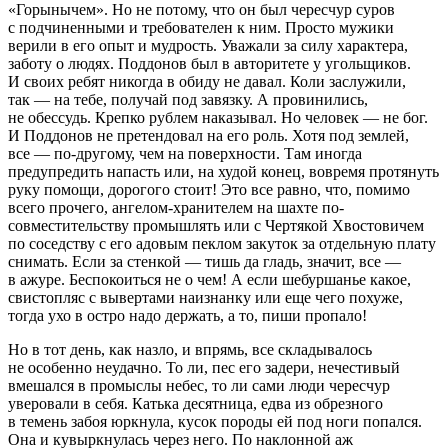
«Горынычем». Но не потому, что он был чересчур суров
с подчиненными и требователен к ним. Просто мужики
верили в его опыт и мудрость. Уважали за силу характера,
заботу о людях. Поддонов был в авторитете у угольщиков.
И своих ребят никогда в обиду не давал. Коли заслужили,
так — на тебе, получай под завязку. А провинились,
не обессудь. Крепко рублем наказывал. Но человек — не бог.
И Поддонов не претендовал на его роль. Хотя под землей,
все — по-другому, чем на поверхности. Там иногда
предупредить напасть или, на худой конец, вовремя протянуть
руку помощи, дорогого стоит! Это все равно, что, помимо
всего прочего, ангелом-хранителем на шахте по-
совместительству промышлять или с Чертякой Хвостовичем
по соседству с его адовым пеклом закуток за отдельную плату
снимать. Если за стенкой — тишь да гладь, значит, все —
в ажуре. Беспокоиться не о чем! А если шебуршанье какое,
свистопляс с вывертами наизнанку или еще чего похуже,
тогда ухо в остро надо держать, а то, пиши пропало!
Но в тот день, как назло, и впрямь, все складывалось
не особенно неудачно. То ли, пес его задери, нечестивый
вмешался в промыслы небес, то ли сами люди чересчур
уверовали в себя. Катька десятница
, едва из обрезного
в темень забоя юркнула, кусок породы ей под ноги попался.
Она и кувыркнулась через него. По наклонной аж