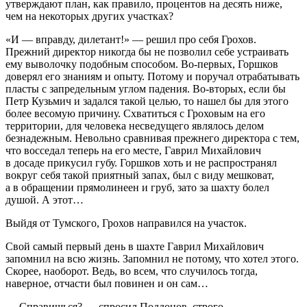
утверждают план, как правило, процентов на десять ниже,
чем на некоторых других участках?
«И — вправду, дилетант!» — решил про себя Грохов.
Прежний директор никогда бы не позволил себе устраивать
ему выволочку подобным способом. Во-первых, Горшков
доверял его знаниям и опыту. Потому и поручал отрабатывать
пласты с запредельным углом падения. Во-вторых, если бы
Петр Кузьмич и задался такой целью, то нашел бы для этого
более весомую причину. Схватиться с Гроховым на его
территории, для человека несведущего являлось делом
безнадежным. Невольно сравнивая прежнего директора с тем,
что восседал теперь на его месте, Гаврил Михайлович
в досаде прикусил губу. Горшков хоть и не распространял
вокруг себя такой приятный запах, был с виду мешковат,
а в обращении прямолинеен и груб, зато за шахту болел
душой. А этот…
Выйдя от Тумского, Грохов направился на участок.
Свой самый первый день в шахте Гаврил Михайлович
запомнил на всю жизнь. Запомнил не потому, что хотел этого.
Скорее, наоборот. Ведь, во всем, что случилось тогда,
наверное, отчасти был повинен и он сам…
— Справишься? — спросил Поддонов, строго