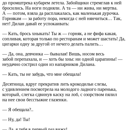
до промштрека кубарем летела. Забойщики стремглав к ней
бросились. На ноги подняли. А та — ни жива, ни мертва.
А — потом, взяла да расплакалась, как маленькая дурочка.
Горнякам — за работу пора, некогда с ней нянчиться… Так,
нет! Дилан давай ее успокаивать:
— Кать, брось хныкать! Ты ж — горняк, а не фифа какая,
сопливая, которая только по ресторанам и может шастать! Да,
цигарки одну за другой от нечего делать палить…
— Да, она, девчонка — бывалая! Вишь, носом весь
забой перепахала, и — хоть бы хны: ни одной царапины! —
неудачно сострил один из напарников Дилана.
— Кать, ты не забудь, что мне обещала!
Десятница, вдруг прекратив лить крокодильи слезы,
с удивлением посмотрела на молодого ладного паренька,
который, слегка сдвинув каску на лоб, с озорством пялил
на нее свои бесстыжие глазенки.
— Я обещала?..
— Ну, да! Ты!
— Да, я тебя в первый раз вижу!