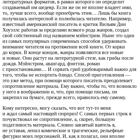
литературных форматов, в рамки которого он определит
создаваемый им шедевр. Если же он не вполне владеет ими,
то, лучше всего, вообще пренебречь этим… Лишь бы книга
получилась интересной и полюбилась читателю. Например,
известный американский писатель и критик Вильям Дин
Хоуэллс работая за пределами всякого рода жанров, создал
свой собственный под названием мэйнстрим. Ныне это один
из самых популярных современных способов удерживать
внимание читателя на протяжении всей книги. От корки
до корки. В конце концов, жанры появляются все новые
и новые. Они растут на литературной сте
зе,
как грибы после
дождя. Мэйнстрим, авангард, фэнтэзи, роман
с приостановками… И сорвать гриб удобоваримый важно для
того, чтобы не испортить блюдо. Способ приготовления —
это уже метод, при помощи которого писатель преодолевает
сопротивление материала. Ему важно, чтобы то, что возникло
у него в воображении и, что, при помощи письма, он
закрепил на бумаге, прежде всего, нравилось ему самому.
Кому интересно, могу сказать, что вот тут-то меня
и ждал самый настоящий сюрприз! С самых первых строк я
почувствовал не сопротивление, а, скорее, большую
податливость материала. Словно завзятый ваятель я,
не уставая, лепил комические и трагические, рельефные
фигурки моих персонажей. И, как я полагал, они вполне