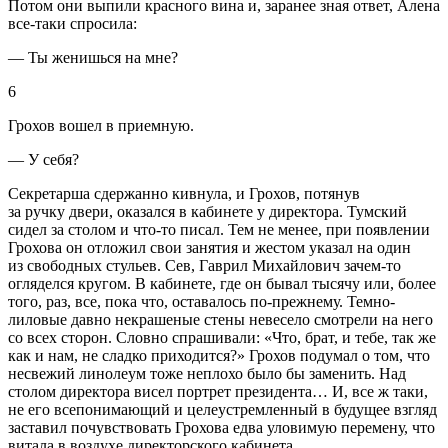
Потом они выпили красного вина и, заранее зная ответ, Алена
все-таки спросила:
— Ты женишься на мне?
6
Грохов вошел в приемную.
— У себя?
Секретарша сдержанно кивнула, и Грохов, потянув
за ручку двери, оказался в кабинете у директора. Тумский
сидел за столом и что-то писал. Тем не менее, при появлении
Грохова он отложил свои занятия и жестом указал на один
из свободных стульев. Сев, Гаврил Михайлович зачем-то
огляделся кругом. В кабинете, где он бывал тысячу или, более
того, раз, все, пока что, оставалось по-прежнему. Темно-
лиловые давно некрашеные стены невесело смотрели на него
со всех сторон. Словно спрашивали: «Что, брат, и тебе, так же
как и нам, не сладко приходится?» Грохов подумал о том, что
несвежий линолеум тоже неплохо было бы заменить. Над
столом директора висел портрет президента… И, все ж таки,
не его всепонимающий и целеустремленный в будущее взгляд
заставил почувствовать Грохова едва уловимую перемену, что
витала в воздухе директорского кабинета.