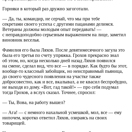
Горняки в который раз дружно загоготали.
— Да, ты, командир, не серчай, что мы при тебе
секретами своего успеха с другими пацанами делимся.
Ветераны должны молодым опыт передавать! —
с неправдоподобно серьезным выражением на лице, заметил
виновник веселья.
Фамилия его была Ляхов. После девятимесячного загула это
была его третья по счету упряжка. Грохов прекрасно знал
об этом, но, когда несколько дней назад Ляхов появился
на смене, сделал вид, что все — в порядке. Как будто бы этот,
вообще-то классный забойщик, но неисправимый пьяница,
до своего чудесного появления на участке также
добросовестно, как и все, вкалывал, а не квасил беспробудно,
не выходя из дому. «Вот, гад такой!» — про себя подумал
тогда Грохов, а вслух сказал. Точнее, спросил:
— Ты, Вова, на работу вышел?
— Ага! — с немного нахальной усмешкой, мол, все — ему
нипочем, коротко ответил Ляхов, озираясь на своих
товарищей.