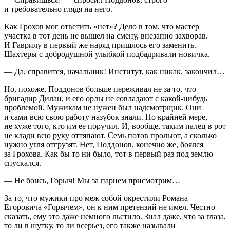
и требовательно глядя на него.
Как Грохов мог ответить «нет»? Дело в том, что мастер
участка в тот день не вышел на смену, внезапно захворав.
И Гаврилу в первый же наряд пришлось его заменить.
Шахтеры с добродушной улыбкой подбадривали новичка.
— Да, справится, начальник! Институт, как никак, закончил…
Но, похоже, Поддонов больше переживал не за то, что
бригадир Дилан, и его орлы не совладают с какой-нибудь
проблемой. Мужикам не нужен был надсмотрщик. Они
и сами всю свою работу назубок знали. По крайней мере,
не хуже того, кто им ее поручил. И, вообще, таким палец в рот
не клади всю руку оттяпают. Семь потов прольют, а сколько
нужно угля отгрузят. Нет, Поддонов, конечно же, боялся
за Грохова. Как бы то ни было, тот в первый раз под землю
спускался.
— Не боись, Горыч! Мы за парнем присмотрим…
За то, что мужики про меж собой окрестили Романа
Егоровича «Горычем», он к ним претензий не имел. Честно
сказать, ему это даже немного льстило. Знал даже, что за глаза,
то ли в шутку, то ли всерьез, его также называли