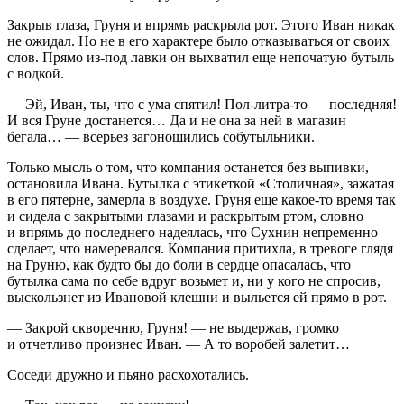
Закрыв глаза, Груня и впрямь раскрыла рот. Этого Иван никак
не ожидал. Но не в его характере было отказываться от своих
слов. Прямо из-под лавки он выхватил еще непочатую бутыль
с водкой.
— Эй, Иван, ты, что с ума спятил! Пол-литра-то — последняя!
И вся Груне достанется… Да и не она за ней в магазин
бегала… — всерьез загоношились собутыльники.
Только мысль о том, что компания останется без выпивки,
остановила Ивана. Бутылка с этикеткой «Столичная», зажатая
в его пятерне, замерла в воздухе. Груня еще какое-то время так
и сидела с закрытыми глазами и раскрытым ртом, словно
и впрямь до последнего надеялась, что Сухнин непременно
сделает, что намеревался. Компания притихла, в тревоге глядя
на Груню, как будто бы до боли в сердце опасалась, что
бутылка сама по себе вдруг возьмет и, ни у кого не спросив,
выскользнет из Ивановой клешни и выльется ей прямо в рот.
— Закрой скворечню, Груня! — не выдержав, громко
и отчетливо произнес Иван. — А то воробей залетит…
Соседи дружно и пьяно расхохотались.