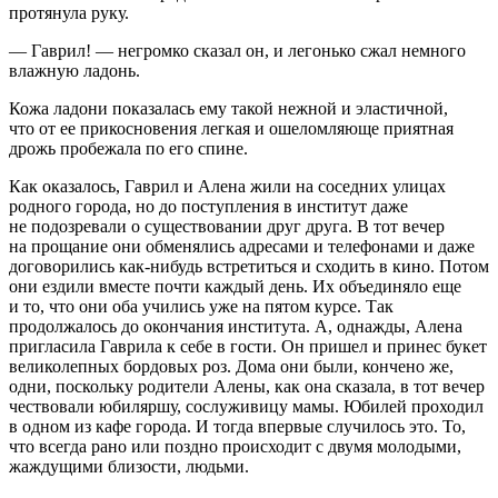
протянула руку.
— Гаврил! — негромко сказал он, и легонько сжал немного
влажную ладонь.
Кожа ладони показалась ему такой нежной и эластичной,
что от ее прикосновения легкая и ошеломляюще приятная
дрожь пробежала по его спине.
Как оказалось, Гаврил и Алена жили на соседних улицах
родного города, но до поступления в институт даже
не подозревали о существовании друг друга. В тот вечер
на прощание они обменялись адресами и телефонами и даже
договорились как-нибудь встретиться и сходить в кино. Потом
они ездили вместе почти каждый день. Их объединяло еще
и то, что они оба учились уже на пятом курсе. Так
продолжалось до окончания института. А, однажды, Алена
пригласила Гаврила к себе в гости. Он пришел и принес букет
великолепных бордовых роз. Дома они были, кончено же,
одни, поскольку родители Алены, как она сказала, в тот вечер
чествовали юбиляршу, сослуживицу мамы. Юбилей проходил
в одном из кафе города. И тогда впервые случилось это. То,
что всегда рано или поздно происходит с двумя молодыми,
жаждущими близости, людьми.