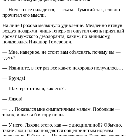
— Ничего все наладится, — сказал Тумский так, словно
прочитал его мысли.
На лице Грохова мелькнуло удивление. Медленно втянув
воздух ноздрями, лишь теперь он ощутил очень приятный
аромат мужского дезодоранта, каким, по-видимому,
пользовался Никанор Гомерович.
— Мне, наверное, не стоит вам объяснять, почему вы —
здесь?
— Извините, в тот раз все как-то нехорошо получилось…
— Ерунда!
— Шахтер этот ваш, как его?..
— Ляхов!
— … Показался мне симпатичным малым. Побольше —
таких, и шахта б в гору пошла…
— У него, Ляхова этого, как — с дисциплиной? Обычно,
такие люди плохо поддаются общепринятым нормам
поведения. В быту и… На производстве. Если же, конечно,