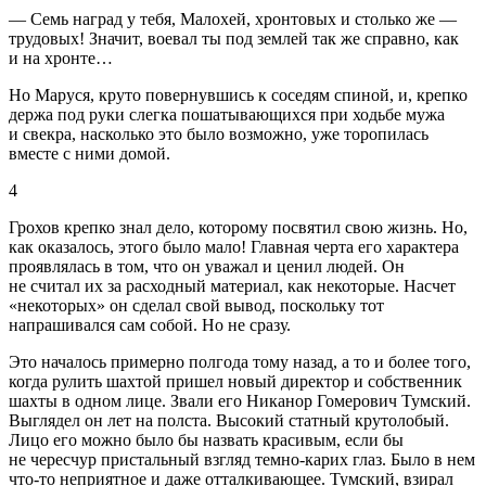
— Семь наград у тебя, Малохей, хронтовых и столько же —
трудовых! Значит, воевал ты под землей так же справно, как
и на хронте…
Но Маруся, круто повернувшись к соседям спиной, и, крепко
держа под руки слегка пошатывающихся при ходьбе мужа
и свекра, насколько это было возможно, уже торопилась
вместе с ними домой.
4
Грохов крепко знал дело, которому посвятил свою жизнь. Но,
как оказалось, этого было мало! Главная черта его характера
проявлялась в том, что он уважал и ценил людей. Он
не считал их за расходный материал, как некоторые. Насчет
«некоторых» он сделал свой вывод, поскольку тот
напрашивался сам собой. Но не сразу.
Это началось примерно полгода тому назад, а то и более того,
когда рулить шахтой пришел новый директор и собственник
шахты в одном лице. Звали его Никанор Гомерович Тумский.
Выглядел он лет на полста. Высокий статный крутолобый.
Лицо его можно было бы назвать красивым, если бы
не чересчур пристальный взгляд темно-карих глаз. Было в нем
что-то неприятное и даже отталкивающее. Тумский, взирал