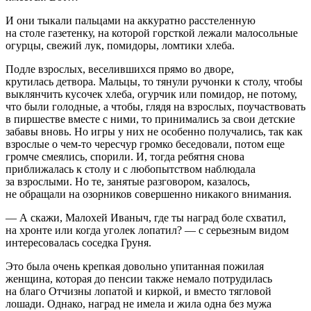
И они тыкали пальцами на аккуратно расстеленную
на столе газетенку, на которой горсткой лежали малосольные
огурцы, свежий лук, помидоры, ломтики хлеба.
Подле взрослых, веселившихся прямо во дворе,
крутилась детвора. Мальцы, то тянули ручонки к столу, чтобы
выклянчить кусочек хлеба, огурчик или помидор, не потому,
что были голодные, а чтобы, глядя на взрослых, поучаствовать
в пиршестве вместе с ними, то принимались за свои детские
забавы вновь. Но игры у них не особенно получались, так как
взрослые о чем-то чересчур громко беседовали, потом еще
громче смеялись, спорили. И, тогда ребятня снова
приближалась к столу и с любопытством наблюдала
за взрослыми. Но те, занятые разговором, казалось,
не обращали на озорников совершенно никакого внимания.
— А скажи, Малохей Иваныч, где ты наград боле схватил,
на хронте или когда уголек лопатил? — с серьезным видом
интересовалась соседка Груня.
Это была очень крепкая довольно упитанная пожилая
женщина, которая до пенсии также немало потрудилась
на благо Отчизны лопатой и киркой, и вместо тягловой
лошади. Однако, наград не имела и жила одна без мужа