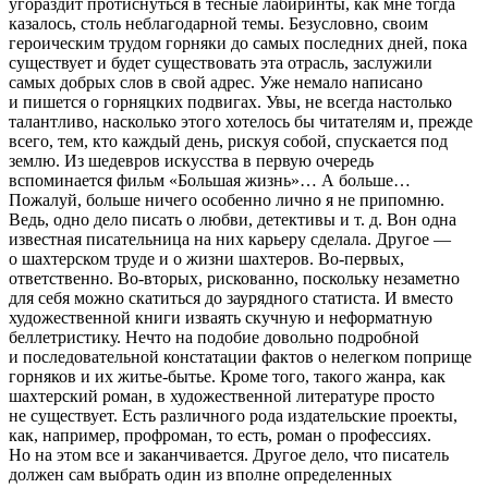
угораздит протиснуться в тесные лабиринты, как мне тогда
казалось, столь неблагодарной темы. Безусловно, своим
героическим трудом горняки до самых последних дней, пока
существует и будет существовать эта отрасль, заслужили
самых добрых слов в свой адрес. Уже немало написано
и пишется о горняцких подвигах. Увы, не всегда настолько
талантливо, насколько этого хотелось бы читателям и, прежде
всего, тем, кто каждый день, рискуя собой, спускается под
землю. Из шедевров искусства в первую очередь
вспоминается фильм «Большая жизнь»… А больше…
Пожалуй, больше ничего особенно лично я не припомню.
Ведь, одно дело писать о любви, детективы и т. д. Вон одна
известная писательница на них карьеру сделала. Другое —
о шахтерском труде и о жизни шахтеров. Во-первых,
ответственно. Во-вторых, рискованно, поскольку незаметно
для себя можно скатиться до заурядного статиста. И вместо
художественной книги изваять скучную и неформатную
беллетристику. Нечто на подобие довольно подробной
и последовательной констатации фактов о нелегком поприще
горняков и их житье-бытье. Кроме того, такого жанра, как
шахтерский роман, в художественной литературе просто
не существует. Есть различного рода издательские проекты,
как, например, профроман, то есть, роман о профессиях.
Но на этом все и заканчивается. Другое дело, что писатель
должен сам выбрать один из вполне определенных