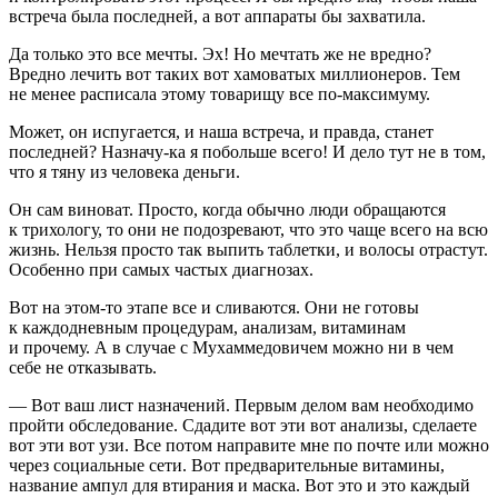
встреча была последней, а вот аппараты бы захватила.
Да только это все мечты. Эх! Но мечтать же не вредно?
Вредно лечить вот таких вот хамоватых миллионеров. Тем
не менее расписала этому товарищу все по-максимуму.
Может, он испугается, и наша встреча, и правда, станет
последней? Назначу-ка я побольше всего! И дело тут не в том,
что я тяну из человека деньги.
Он сам виноват. Просто, когда обычно люди обращаются
к трихологу, то они не подозревают, что это чаще всего на всю
жизнь. Нельзя просто так выпить таблетки, и волосы отрастут.
Особенно при самых частых диагнозах.
Вот на этом-то этапе все и сливаются. Они не готовы
к каждодневным процедурам, анализам, витаминам
и прочему. А в случае с Мухаммедовичем можно ни в чем
себе не отказывать.
— Вот ваш лист назначений. Первым делом вам необходимо
пройти обследование. Сдадите вот эти вот анализы, сделаете
вот эти вот узи. Все потом направите мне по почте или можно
через социальные сети. Вот предварительные витамины,
название ампул для втирания и маска. Вот это и это каждый