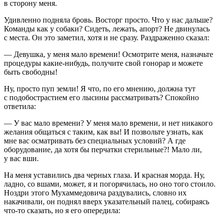
в сторону меня.
Удивленно подняла бровь. Восторг просто. Что у нас дальше?
Команды как у собаки? Сидеть, лежать, апорт? Не двинулась
с места. Он это заметил, хотя и не сразу. Раздраженно сказал:
— Девушка, у меня мало времени! Осмотрите меня, назначьте
процедуры какие-нибудь, получите свой гонорар и можете
быть свободны!
Ну, просто пуп земли! Я что, по его мнению, должна тут
с подобострастием его лысины рассматривать? Спокойно
ответила:
— У вас мало времени? У меня мало времени, и нет никакого
желания общаться с таким, как вы! И позвольте узнать, как
мне вас осматривать без специальных условий? А где
оборудование, да хотя бы перчатки стерильные?! Мало ли,
у вас вши.
На меня уставились два черных глаза. И красная морда. Ну,
ладно, со вшами, может, я и погорячилась, но оно того стоило.
Ноздри этого Мухаммедовича раздувались, словно их
накачивали, он поднял вверх указательный палец, собираясь
что-то сказать, но я его опередила: