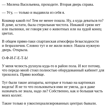
— Милена Васильевна, проходите. Вторая дверь справа.
— Угу, — только и выдавила из себя я.
Кошмар какой-то! Тем не менее пошла. Ну, а куда деваться-то?
В доме, кстати, была стерильная чистота. Никакой грязи нет
или пылинки, не говоря уже о животных или на худой конец
цветах.
В общем прямо-таки спартанская атмосфера безысходности
и безразличия. Словно тут и не жили вовсе. Нашла нужную
дверь. Открыла.
О-Ф-И-Г-Е-Т-Ь!
У меня челюсть рухнула куда-то в район пола. И все потому,
что передо мной стоял полностью оборудованный кабинет для
трихолога. Прямо вообще.
Тут были такие аппараты, которые я только на картинках
видела! Я не то что пользоваться ими не умела, да я даже
назначать не знала, надо ли? Собственно, как и большая часть
моих коллег.
Такие только в узкоспециализированных центрах бывали.