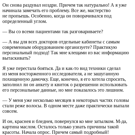
Он снова раздувал ноздри. Причем так натурально! А я уже
начинала замечать его проблему. Все же, мастерство
не пропьешь. Особенно, когда он поворачивался под
определенный углом.
— Вы со всеми пациентами так разговариваете?
— А вы для всех докторов отдельные кабинеты с самым
современным оборудованием организуете? Практикую
персональный подход! Так мне клещами из вас информацию
вытаскивать?
Я уже перестала бояться. Да и как-то вид техники сделал
из меня восторженного исследователя, а не зашуганную
похищенную дамочку. Еще, конечно, я его хотела спросить,
заполнил ли он анкету и квиток о разрешении использовать
его персональные данные, но мне показалось это лишним.
— У меня уже несколько месяцев в некоторых частях головы
стали реже волосы. В одном месте даже практически выпали
совсем.
И он, краснея и бледнея, повернулся ко мне затылком. М-да,
картина маслом. Осталось только узнать причины такой
красоты. Начала опрос. Причем самый подробный!