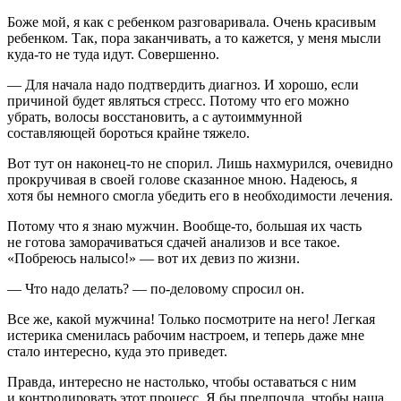
Боже мой, я как с ребенком разговаривала. Очень красивым
ребенком. Так, пора заканчивать, а то кажется, у меня мысли
куда-то не туда идут. Совершенно.
— Для начала надо подтвердить диагноз. И хорошо, если
причиной будет являться стресс. Потому что его можно
убрать, волосы восстановить, а с аутоиммунной
составляющей бороться крайне тяжело.
Вот тут он наконец-то не спорил. Лишь нахмурился, очевидно
прокручивая в своей голове сказанное мною. Надеюсь, я
хотя бы немного смогла убедить его в необходимости лечения.
Потому что я знаю мужчин. Вообще-то, большая их часть
не готова заморачиваться сдачей анализов и все такое.
«Побреюсь налысо!» — вот их девиз по жизни.
— Что надо делать? — по-деловому спросил он.
Все же, какой мужчина! Только посмотрите на него! Легкая
истерика сменилась рабочим настроем, и теперь даже мне
стало интересно, куда это приведет.
Правда, интересно не настолько, чтобы оставаться с ним
и контролировать этот процесс. Я бы предпочла, чтобы наша