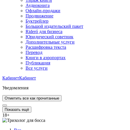
Тираж книги
Аудиокнига
Офлайн-продажи
Продвижение
Буктрейлер
Большой издательский пакет
Rideró для бизнеса
Юридический советник
Дополнительные услуги
Расшифровка текста
Перевод
Книги в аэропортах
Публикация
Все услуги
Кабинет
Кабинет
Уведомления
Отметить все как прочитанные
Показать ещё
18
+