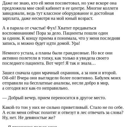
Даже не знаю, кто ей меня посоветовал, но уже вскоре она
предложила мне свой кабинет в ее центре. Многие коллеги
завидовали, ведь тут классное оборудование и достойная
зарплата, даже несмотря на мой юный возраст.
А я парила от счастья! Фух! Хватит предаваться
воспоминаниям! Пора за дело. Пациенты пошли один
за одним. К концу приема я понимала, что у меня последняя
запись, и можно будет идти домой. Ура!
Немного устала, а планы были грандиозные. Но все они
активно полетели в топку, как только я увидела своего
последнего пациента. Вот черт! Я так и знала…
Зашел сначала один мрачный охранник, а за ним и второй.
Ой-ой! Вчера они выглядели более позитивно. Бабулек моих
отправили на бесплатные анализы, несли добро в мир,
а сегодня все как-то неправильно.
— Добрый вечер, прием переносится в другое место.
Какой-то тон у них не сильно приветливый. Стало не по себе.
А если меня сейчас похитят и отвезут в лес отвечать за слова?
Ну, нет. Не девяностые же?