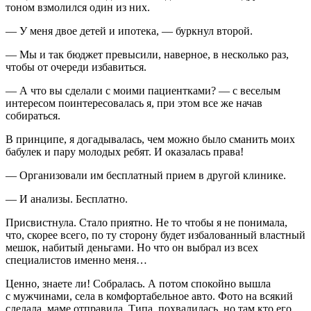
тоном взмолился один из них.
— У меня двое детей и ипотека, — буркнул второй.
— Мы и так бюджет превысили, наверное, в несколько раз,
чтобы от очереди избавиться.
— А что вы сделали с моими пациентками? — с веселым
интересом поинтересовалась я, при этом все же начав
собираться.
В принципе, я догадывалась, чем можно было сманить моих
бабулек и пару молодых ребят. И оказалась права!
— Организовали им бесплатный прием в другой клинике.
— И анализы. Бесплатно.
Присвистнула. Стало приятно. Не то чтобы я не понимала,
что, скорее всего, по ту сторону будет избалованный властный
мешок, набитый деньгами. Но что он выбрал из всех
специалистов именно меня…
Ценно, знаете ли! Собралась. А потом спокойно вышла
с мужчинами, села в комфортабельное авто. Фото на всякий
сделала, маме отправила. Типа, похвалилась, но там кто его