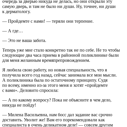
очередь за дверью никуда не делась, но они открыли эту
самую дверь, и там не было ни души. Ну, точнее, ни души
к дерматологу.
— Пройдемте с нами! — теряли они терпение.
— А где…
— Это не ваша забота.
Теперь уже мне стало конкретно так не по себе. Не то чтобы
следующие два часа приема в районной поликлинике были
для меня желанным времяпрепровождением.
Я любила свою работу, но новая специальность, что я
получила всего год назад, сейчас занимала все мои мысли.
А поликлиника была по остаточному принципу. Судя
по всему, именно из-за этого меня и хотят «пройдемте
с вами». Деловито спросила:
— А по какому вопросу? Пока не объясните в чем дело,
никуда не пойду!
— Милена Васильевна, нам босс дал задание вас срочно
доставить. Уволит же! Вам его порекомендовали как
специалиста в очень деликатном деле! — совсем другим