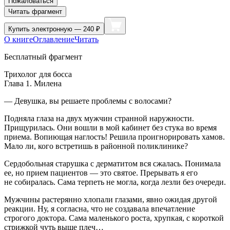
Пожаловаться
Читать фрагмент
Купить
электронную — 240 ₽
О книге
Оглавление
Читать
Бесплатный фрагмент
Трихолог для босса
Глава 1. Милена
— Девушка, вы решаете проблемы с волосами?
Подняла глаза на двух мужчин странной наружности.
Прищурилась. Они вошли в мой кабинет без стука во время
приема. Вопиющая наглость! Решила проигнорировать хамов.
Мало ли, кого встретишь в районной поликлинике?
Сердобольная старушка с дерматитом вся сжалась. Понимала
ее, но прием пациентов — это святое. Прерывать я его
не собиралась. Сама терпеть не могла, когда лезли без очереди.
Мужчины растерянно хлопали глазами, явно ожидая другой
реакции. Ну, я согласна, что не создавала впечатление
строгого доктора. Сама маленького роста, хрупкая, с короткой
стрижкой чуть выше плеч…