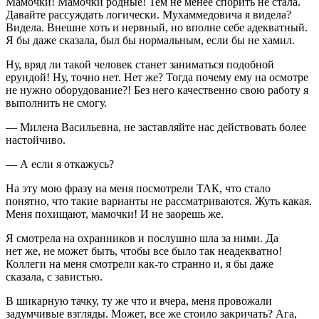
Мамочки! Мамочки родные! Тем не менее спорить не стала.
Давайте рассуждать логически. Мухаммедовича я видела?
Видела. Внешне хоть и нервный, но вполне себе адекватный.
Я бы даже сказала, был бы нормальным, если бы не хамил.
Ну, вряд ли такой человек станет заниматься подобной
ерундой! Ну, точно нет. Нет же? Тогда почему ему на осмотре
не нужно оборудование?! Без него качественно свою работу я
выполнить не смогу.
— Милена Васильевна, не заставляйте нас действовать более
настойчиво.
— А если я откажусь?
На эту мою фразу на меня посмотрели ТАК, что стало
понятно, что такие варианты не рассматриваются. Жуть какая.
Меня похищают, мамочки! И не заорешь же.
Я смотрела на охранников и послушно шла за ними. Да
нет же, не может быть, чтобы все было так неадекватно!
Коллеги на меня смотрели как-то странно и, я бы даже
сказала, с завистью.
В шикарную тачку, ту же что и вчера, меня провожали
задумчивые взгляды. Может, все же стоило закричать? Ага,