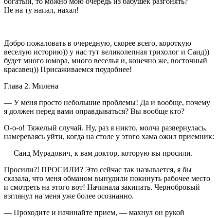
богатый, то можно мою очередь из бабушек разгонять?
Не на ту напал, нахал!
Добро пожаловать в очередную, скорее всего, короткую
веселую историю)) у нас тут великолепная трихолог и Саид))
будет много юмора, много веселья и, конечно же, восточный
красавец)) Присаживаемся поудобнее!
Глава 2. Милена
— У меня просто небольшие проблемы! Да и вообще, почему
я должен перед вами оправдываться? Вы вообще кто?
О-о-о! Тяжелый случай. Ну, раз я никто, молча развернулась,
намереваясь уйти, когда на столе у этого хама ожил приемник:
— Саид Мурадович, к вам доктор, которую вы просили.
Просили?! ПРОСИЛИ? Это сейчас так называется, я бы
сказала, что меня обманом вынудили покинуть рабочее место
и смотреть на этого вот! Начинала закипать. Чернобровый
взглянул на меня уже более осознанно.
— Проходите и начинайте прием, — махнул он рукой