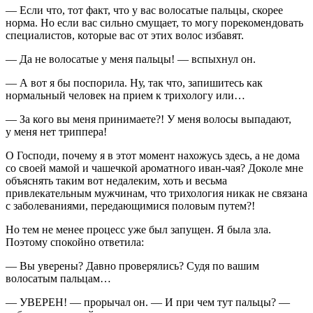
— Если что, тот факт, что у вас волосатые пальцы, скорее
норма. Но если вас сильно смущает, то могу порекомендовать
специалистов, которые вас от этих волос избавят.
— Да не волосатые у меня пальцы! — вспыхнул он.
— А вот я бы поспорила. Ну, так что, запишитесь как
нормальный человек на прием к трихологу или…
— За кого вы меня принимаете?! У меня волосы выпадают,
у меня нет триппера!
О Господи, почему я в этот момент нахожусь здесь, а не дома
со своей мамой и чашечкой ароматного иван-чая? Доколе мне
объяснять таким вот недалеким, хоть и весьма
привлекательным мужчинам, что трихология никак не связана
с заболеваниями, передающимися половым путем?!
Но тем не менее процесс уже был запущен. Я была зла.
Поэтому спокойно ответила:
— Вы уверены? Давно проверялись? Судя по вашим
волосатым пальцам…
— УВЕРЕН! — прорычал он. — И при чем тут пальцы? —