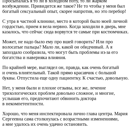
Просыпалась я то ли в холодном поту, то ли жарком
возбуждении. Привидится же такое? Не то чтобы у меня был
богатый сексуальный опыт, скорее напротив, но это перебор!
С утра в частной клинике, место в которой было моей личной
гордостью, прием я вела нервно. Когда заходили в дверь, мне
казалось, что сейчас сюда ворвутся те самые при костюмчиках.
Может, не надо было ему про вшей говорить? Или про
волосатые пальцы? Мало ли, какой он обидчивый. А я
запоздало сообразила, что могут быть проблемы из-за его
богатства и наверняка влияния.
По крайней мере, выглядел он, правда, как очень богатый
и очень влиятельный. Такой прямо красавчик с большой
буквы. Отпустила еще одну пациентку. К счастью, довольную.
Нет, у меня были и плохие отзывы, все же, лечение
трихологических проблем довольно сложное, и многие,
услышав его, предпочитают обвинить доктора
в некомпетентности.
Хорошо, что меня инспектировала лично глава центра. Мария
Сергеевна сама столкнулась с возрастными изменениями,
а мне удалось их очень удачно остановить.