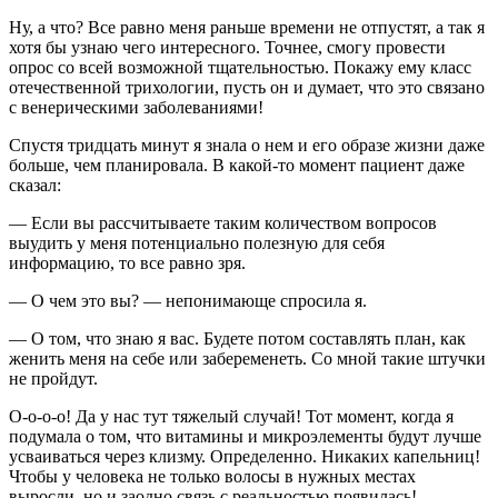
Ну, а что? Все равно меня раньше времени не отпустят, а так я
хотя бы узнаю чего интересного. Точнее, смогу провести
опрос со всей возможной тщательностью. Покажу ему класс
отечественной трихологии, пусть он и думает, что это связано
с венерическими заболеваниями!
Спустя тридцать минут я знала о нем и его образе жизни даже
больше, чем планировала. В какой-то момент пациент даже
сказал:
— Если вы рассчитываете таким количеством вопросов
выудить у меня потенциально полезную для себя
информацию, то все равно зря.
— О чем это вы? — непонимающе спросила я.
— О том, что знаю я вас. Будете потом составлять план, как
женить меня на себе или забеременеть. Со мной такие штучки
не пройдут.
О-о-о-о! Да у нас тут тяжелый случай! Тот момент, когда я
подумала о том, что витамины и микроэлементы будут лучше
усваиваться через клизму. Определенно. Никаких капельниц!
Чтобы у человека не только волосы в нужных местах
выросли, но и заодно связь с реальностью появилась!