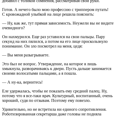
добавил с толикой сомнения, рассматривая свои руки.
Готов. А нечего было мою профессию с триппером путать!
С кровожадной улыбкой на лице решила пояснить:
— Ну, как же, тут прямая зависимость. Неужели вы не видите
очевидного?
Он нахмурился. Еще раз уставился на свои пальцы. Пару
секунд на них пялился, а потом на его лице проскользнуло
понимание. Он зло посмотрел на меня, цедя:
— Вы меня разыгрываете.
Это был не вопрос. Утверждение, на которое я лишь
хмыкнула, разворачиваясь к двери. Пусть дальше занимается
своими волосатыми пальцами, а я пошла.
— А ну-ка, вернитесь!
Еле удержалась, чтобы не показать ему средний палец. Ну,
потому что я все-таки врач. Культурный, воспитанный, очень
хороший, судя по отзывам. Поэтому ему повезло.
Удивительно, но не встретила ни единого сопротивления.
Роботизированная секретарша даже головы не подняла