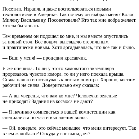
Посетить Израиль и даже воспользоваться новыми
технологиями в Америке. Так почему он выбрал меня? Колос
Милену Васильевну. Посоветовали? Кто так мне добра желает,
хотела бы я знать.
Тем временем он подошел ко мне, и мы вместе опустились
за новый стол. Все вокруг выглядело стерильным
и практически новым. Хотя догадывалась, что все так и было.
— Вши у меня! — процедил красавчик.
Я же опешила. То ли у этого хамоватого экземпляра
прорезалось чувство юмора, то ли у него поехала крыша.
Сняла пальто и потянулась к листам осмотра. Хорошо, костюм
рабочий не сняла. Доверительно ему сказала:
— А вы уверены, что вам ко мне? Человечки зеленые
не приходят? Задания из космоса не дают?
— Я начинаю сомневаться в вашей компетенции как
специалиста по части выпадения волос.
— Ой, поверьте, это сейчас меньшее, что меня интересует. Так
в чем жалоба-то? Откуда у вас выпадает?