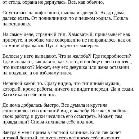
от стола, охрана не дернулась. Все, как обычно.
Спустилась на лифте вниз, вышла из дверей. Эх, до дома
далеко ехать. От поликлиники-то я пешком ходила. Пошла
на остановку.
На самом деле, странный тип. Хамоватый, приказывает как
прислуге, и вообще мне совершенно не понравилось, как он
со мной обращался. Пусть научится манерам.
Волосы у него выпадают. Что за жалоба?! Где подробности?
Где выпадают, как давно, как часто, и вообще с чего он взял,
что выпадают? Может, ему его девушка или жена оставили
на подушке, а он взбаламутился.
Нервный какой-то. Сразу видно, что типичный мужик,
который, кроме работы, ничего не видит впереди. Да и сзади.
Захихикала себе под нос.
До дома добралась быстро. Все думала и крутила,
сопоставляла его внешний вид и жалобу. Все же, я любила
свою работу, и руки чесались его осмотреть. Может, там
правда вши? Снова хихикала себе под нос.
Завтра у меня прием в частной клинике. Если так хочет
и такой богатый, то пусть хоть все время себе выкупит