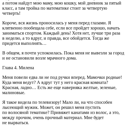
а потом найдут мою маму, мою кошку, мой дневник за пятый
класс, а там тройка по математике стоит за четвертую
четверть!
Короче, вся жизнь проносилась у меня перед глазами. Я
клятвенно пообещала себе, если все пройдет хорошо, начать
заниматься спортом. Каждый день! Хотя нет, лучше три раза
в неделю, а то вдруг, и правда, все обойдется. Тогда же
придется выполнять…
В общем, я почти успокоилась. Пока меня не вывезли за город
и не остановили возле мрачного дома.
Глава 4. Милена
Меня повели едва ли не под ручки вперед. Мамочки родные!
Куда меня ведут? А вдруг тут у него красная комната?
Красная, ладно… Есть же еще наверняка желтые, зеленые,
малиновые.
Я такое видела по телевизору! Мало ли, на что способен
лысеющий мужик. Может, он решил меня пустить
по волосяной тематике? Привяжет канатами из волос, а это,
между прочим, очень прочный материал. Мне будет
не вырваться.