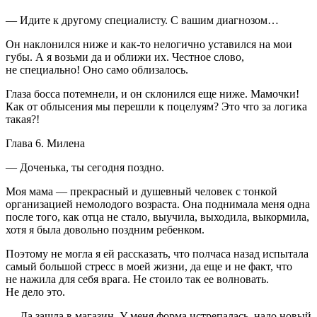
— Идите к другому специалисту. С вашим диагнозом…
Он наклонился ниже и как-то нелогично уставился на мои
губы. А я возьми да и оближи их. Честное слово,
не специально! Оно само облизалось.
Глаза босса потемнели, и он склонился еще ниже. Мамочки!
Как от облысения мы перешли к поцелуям? Это что за логика
такая?!
Глава 6. Милена
— Доченька, ты сегодня поздно.
Моя мама — прекрасный и душевный человек с тонкой
организацией немолодого возраста. Она поднимала меня одна
после того, как отца не стало, выучила, выходила, выкормила,
хотя я была довольно поздним ребенком.
Поэтому не могла я ей рассказать, что полчаса назад испытала
самый большой стресс в моей жизни, да еще и не факт, что
не нажила для себя врага. Не стоило так ее волновать.
Не дело это.
— Да зашла в магазин. У меня форма истрепалась, надо новый