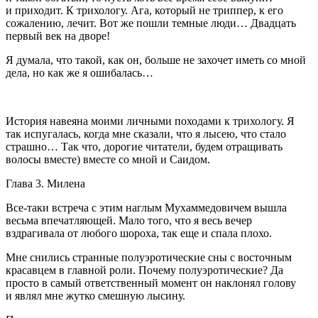
и приходит. К трихологу. Ага, который не триппер, к его
сожалению, лечит. Вот же пошли темные люди… Двадцать
первый век на дворе!
Я думала, что такой, как он, больше не захочет иметь со мной
дела, но как же я ошибалась…
История навеяна моими личными походами к трихологу. Я
так испугалась, когда мне сказали, что я лысею, что стало
страшно… Так что, дорогие читатели, будем отращивать
волосы вместе) вместе со мной и Саидом.
Глава 3. Милена
Все-таки встреча с этим наглым Мухаммедовичем вышла
весьма впечатляющей. Мало того, что я весь вечер
вздрагивала от любого шороха, так еще и спала плохо.
Мне снились странные полуэротические сны с восточным
красавцем в главной роли. Почему полуэротические? Да
просто в самый ответственный момент он наклонял голову
и являл мне жутко смешную лысину.