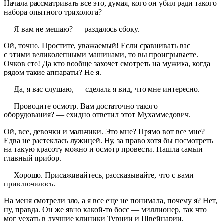
Начала рассматривать все это, думая, кого он убил ради такого
набора опытного трихолога?
— Я вам не мешаю? — раздалось сбоку.
Ой, точно. Простите, уважаемый! Если сравнивать вас
с этими великолепными машинами, то вы проигрываете.
Очков сто! Да кто вообще захочет смотреть на мужика, когда
рядом такие аппараты? Не я.
— Да, я вас слушаю, — сделала я вид, что мне интересно.
— Проводите осмотр. Вам достаточно такого
оборудования? — ехидно ответил этот Мухаммедович.
Ой, все, девочки и мальчики. Это мне? Прямо вот все мне?
Едва не растеклась лужицей. Ну, за право хотя бы посмотреть
на такую красоту можно и осмотр провести. Нашла самый
главный прибор.
— Хорошо. Присаживайтесь, рассказывайте, что с вами
приключилось.
На меня смотрели зло, а я все еще не понимала, почему я? Нет,
ну, правда. Он же явно какой-то босс — миллионер, так что
мог уехать в лучшие клиники Турции и Швейцарии.