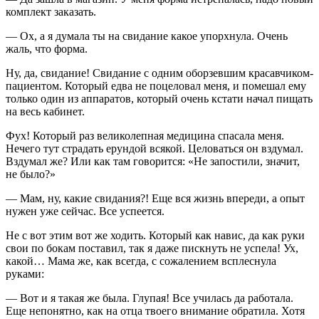
комплект заказать.
— Ох, а я думала ты на свидание какое упорхнула. Очень
жаль, что форма.
Ну, да, свидание! Свидание с одним оборзевшим красавчиком-
пациентом. Который едва не поцеловал меня, и помешал ему
только один из аппаратов, который очень кстати начал пищать
на весь кабинет.
Фух! Который раз великолепная медицина спасала меня.
Нечего тут страдать ерундой всякой. Целоваться он вздумал.
Вздумал же? Или как там говорится: «Не запостили, значит,
не было?»
— Мам, ну, какие свидания?! Еще вся жизнь впереди, а опыт
нужен уже сейчас. Все успеется.
Не с вот этим вот же ходить. Который как навис, да как руки
свои по бокам поставил, так я даже пискнуть не успела! Ух,
какой… Мама же, как всегда, с сожалением всплеснула
руками:
— Вот и я такая же была. Глупая! Все училась да работала.
Еще непонятно, как на отца твоего внимание обратила. Хотя