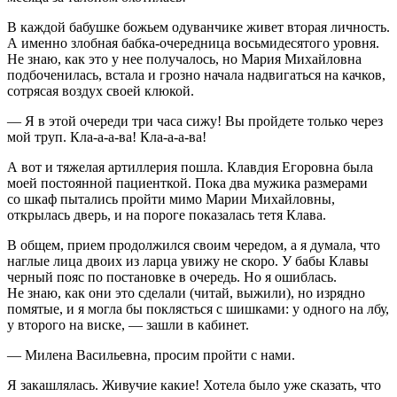
В каждой бабушке божьем одуванчике живет вторая личность.
А именно злобная бабка-очередница восьмидесятого уровня.
Не знаю, как это у нее получалось, но Мария Михайловна
подбоченилась, встала и грозно начала надвигаться на качков,
сотрясая воздух своей клюкой.
— Я в этой очереди три часа сижу! Вы пройдете только через
мой труп. Кла-а-а-ва! Кла-а-а-ва!
А вот и тяжелая артиллерия пошла. Клавдия Егоровна была
моей постоянной пациенткой. Пока два мужика размерами
со шкаф пытались пройти мимо Марии Михайловны,
открылась дверь, и на пороге показалась тетя Клава.
В общем, прием продолжился своим чередом, а я думала, что
наглые лица двоих из ларца увижу не скоро. У бабы Клавы
черный пояс по постановке в очередь. Но я ошиблась.
Не знаю, как они это сделали (читай, выжили), но изрядно
помятые, и я могла бы поклясться с шишками: у одного на лбу,
у второго на виске, — зашли в кабинет.
— Милена Васильевна, просим пройти с нами.
Я закашлялась. Живучие какие! Хотела было уже сказать, что