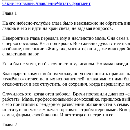
О книге
отзывы
Оглавление
Читать фрагмент
Глава 1
На его небесно-голубые глаза было невозможно не обратить вни
ладонь в его и идти на край света, не задавая вопросов.
Невероятные глаза передала ему в наследство мама. Она сама 
с первого взгляда. Взял под крыло. Всю жизнь сдувал с неё пыл
изобилие, новенькие «Жигули», магнитофон и даже видеодвойка
с палатками на юг.
Если бы не мама, он бы точно стал хулиганом. Но мама находил
Благодаря такому семейном укладу он успел впитать правильн
«тяжёлых» отечественных исполнителей, плакатами с ними были
отключиться и все отпустить, он сохранил, когда перешагнул в
Случилось это, когда отец заболел. Врачи поставили диагноз «
работать. Маме, профессиональной домохозяйке, пришлось выйт
с его понятиями о гендерном разделении обязанностей в семье.
института он уже сам начал торговать стройматериалами. Вско
семьи, фирмы, своей жизни. И вот тогда он встретил ее.
Глава 2