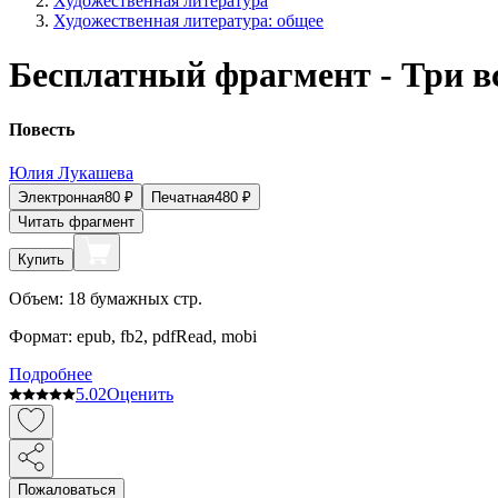
Художественная литература
Художественная литература: общее
Бесплатный фрагмент - Три в
Повесть
Юлия Лукашева
Электронная
80
₽
Печатная
480
₽
Читать фрагмент
Купить
Объем:
18
бумажных стр.
Формат:
epub, fb2, pdfRead, mobi
Подробнее
5.0
2
Оценить
Пожаловаться