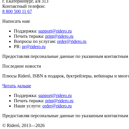
г. Екатеринбург, а/я 313
Контактный телефон
:
8 800 500 11 67
Написать нам
Поддержка
:
support@ridero.ru
Печать тиража
:
print@ridero.ru
Вопросы по услугам
:
order@ridero.ru
PR
:
pr@ridero.ru
Предоставляя персональные данные по указанным контактным д
Последние новости
Плюсы Rideró, ISBN в подарок, буктрейлеры, вебинары и мног
Читать дальше
Поддержка
:
support@ridero.ru
Печать тиража
:
print@ridero.ru
Наши услуги
:
order@ridero.ru
Предоставляя персональные данные по указанным контактным д
© Rideró, 2013—
2026