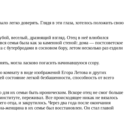
ло легко доверять. Глядя в эти глаза, хотелось положить свою
убой, веселый, дразнящий взгляд. Отец в неё влюбился
 вся семья была как за каменной стеной: дома — постсоветское
 с бутербродами в сосновом бору, летом несколько раз ездили
снять, могла ласково погасить начинавшуюся ссору.
го комнату в виде изображений Егора Летова и других
ей состояние легкой безбашенности, способность от всего
ло для их семьи быть ироническим. Вскоре отец не смог больше
институте, переживал. Все происходящее никак не вязалось
го отца, и закрутилось. Через два года после окончания
ина-женщина в их семье был восстановлен. Он стал главой