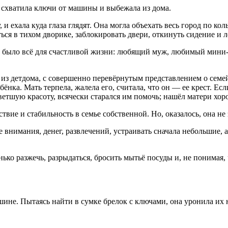
 схватила ключи от машины и выбежала из дома.
, и ехала куда глаза глядят. Она могла объехать весь город по 
ться в тихом дворике, заблокировать двери, откинуть сидение и 
ё было всё для счастливой жизни: любящий муж, любимый мини-ан
ыл из детдома, с совершенно перевёрнутым представлением о сем
бёнка. Мать терпела, жалела его, считала, что он — ее крест. Ес
ветшую красоту, всячески старался им помочь; нашёл матери хор
ствие и стабильность в семье собственной. Но, оказалось, она не 
е внимания, денег, развлечений, устраивать сначала небольшие, 
енько разжечь, разрыдаться, бросить мытьё посуды и, не понимая,
шине. Пытаясь найти в сумке брелок с ключами, она уронила их н