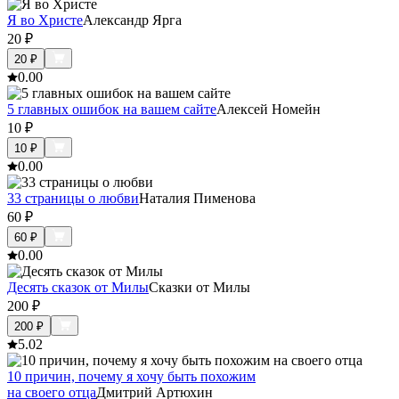
Я во Христе
Александр Ярга
20
₽
20
₽
0.0
0
5 главных ошибок на вашем сайте
Алексей Номейн
10
₽
10
₽
0.0
0
33 страницы о любви
Наталия Пименова
60
₽
60
₽
0.0
0
Десять сказок от Милы
Сказки от Милы
200
₽
200
₽
5.0
2
10 причин, почему я хочу быть похожим
на своего отца
Дмитрий Артюхин