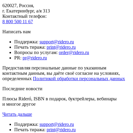
620027
,
Россия
,
г. Екатеринбург, а/я 313
Контактный телефон
:
8 800 500 11 67
Написать нам
Поддержка
:
support@ridero.ru
Печать тиража
:
print@ridero.ru
Вопросы по услугам
:
order@ridero.ru
PR
:
pr@ridero.ru
Предоставляя персональные данные по указанным
контактным данным, вы даёте своё согласие на условиях,
определенных
Политикой обработки персональных данных
Последние новости
Плюсы Rideró, ISBN в подарок, буктрейлеры, вебинары
и многое другое
Читать дальше
Поддержка
:
support@ridero.ru
Печать тиража
:
print@ridero.ru