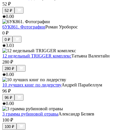
52
₽
52
₽
0.0
0
6УК861. Фотографии
Роман Уроборос
0
₽
0
₽
3.0
3
12 недельный TRIGGER комплекс
Татьяна Валентайн
280
₽
280
₽
0.0
0
10 лучших книг по лидерству
Андрей Парабеллум
96
₽
96
₽
0.0
0
3 грамма рубиновой отравы
Александр Беляев
100
₽
100
₽