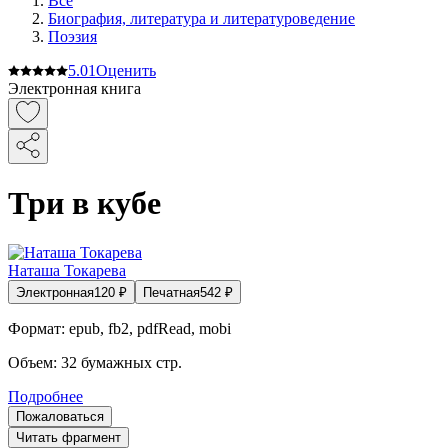
Все
Биография, литература и литературоведение
Поэзия
5.0
1
Оценить
Электронная книга
Три в кубе
Наташа Токарева
Электронная
120
₽
Печатная
542
₽
Формат:
epub, fb2, pdfRead, mobi
Объем:
32
бумажных стр.
Подробнее
Пожаловаться
Читать фрагмент