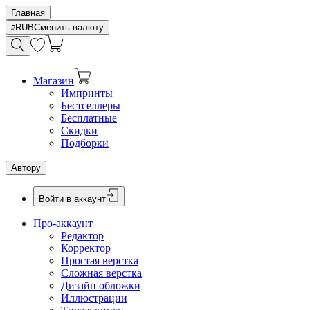
Главная
RUB
Сменить валюту
Магазин
Импринты
Бестселлеры
Бесплатные
Скидки
Подборки
Автору
Войти в аккаунт
Про-аккаунт
Редактор
Корректор
Простая верстка
Сложная верстка
Дизайн обложки
Иллюстрации