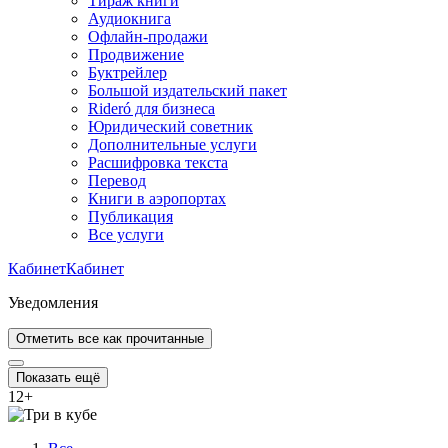
Тираж книги
Аудиокнига
Офлайн-продажи
Продвижение
Буктрейлер
Большой издательский пакет
Rideró для бизнеса
Юридический советник
Дополнительные услуги
Расшифровка текста
Перевод
Книги в аэропортах
Публикация
Все услуги
Кабинет
Кабинет
Уведомления
Отметить все как прочитанные
Показать ещё
12
+