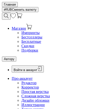
Главная
RUB
Сменить валюту
Магазин
Импринты
Бестселлеры
Бесплатные
Скидки
Подборки
Автору
Войти в аккаунт
Про-аккаунт
Редактор
Корректор
Простая верстка
Сложная верстка
Дизайн обложки
Иллюстрации