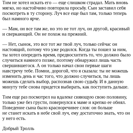
Тим не хотел искать его — еще слишком страдал. Мать вновь
мягко, но настойчиво повторила просьбу. Сын заставил себя
посмотреть в ту сторону. Луч все еще был там, только теперь
был намного ярче.
— Мам, он все там же, но это не тот луч, он другой, красивый
и сверкающий. Он не похож на прежний.
— Нет, сынок, это все тот же твой луч, только сейчас он
настоящий, потому что уже родился. Когда ты пошел за ним,
ты хотел опередить время, предвосхитить то, что должно было
случиться намного позже, поэтому обнаружил лишь часть
свершившегося. А он только начал свои первые шаги
навстречу тебе. Помни, дорогой, что я сказала: ты не можешь
изменить день и час того, что должно случиться, ты лишь
можешь сделать выбор, распознав свою судьбу. И в данную
минуту тебе снова придется выбирать, как поступить дальше.
Тим еще раз посмотрел на вдалеке сияющую свою половину,
только уже без грусти, повернулся к маме и крепко ее обнял.
Поведение сына было красноречивее слов: он больше
не станет искать в небе свой луч, ему достаточно знать, что он
у него есть.
Добрый Тролль