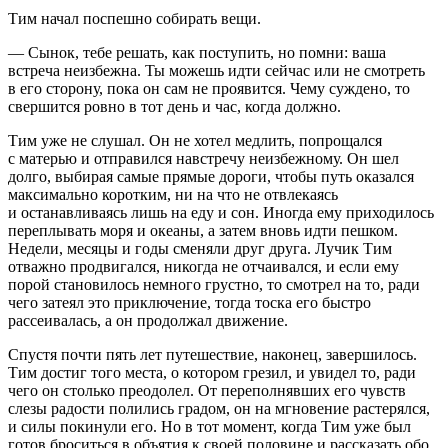
Тим начал поспешно собирать вещи.
— Сынок, тебе решать, как поступить, но помни: ваша
встреча неизбежна. Ты можешь идти сейчас или не смотреть
в его сторону, пока он сам не проявится. Чему суждено, то
свершится ровно в тот день и час, когда должно.
Тим уже не слушал. Он не хотел медлить, попрощался
с матерью и отправился навстречу неизбежному. Он шел
долго, выбирая самые прямые дороги, чтобы путь оказался
максимально коротким, ни на что не отвлекаясь
и останавливаясь лишь на еду и сон. Иногда ему приходилось
переплывать моря и океаны, а затем вновь идти пешком.
Недели, месяцы и годы сменяли друг друга. Лучик Тим
отважно продвигался, никогда не отчаивался, и если ему
порой становилось немного грустно, то смотрел на то, ради
чего затеял это приключение, тогда тоска его быстро
рассеивалась, а он продолжал движение.
Спустя почти пять лет путешествие, наконец, завершилось.
Тим достиг того места, о котором грезил, и увидел то, ради
чего он столько преодолел. От переполнявших его чувств
слезы радости полились градом, он на мгновение растерялся,
и силы покинули его. Но в тот момент, когда Тим уже был
готов броситься в объятия к своей половине и рассказать обо