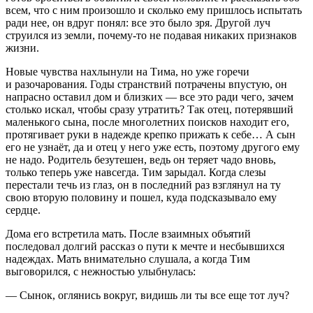
всем, что с ним произошло и сколько ему пришлось испытать
ради нее, он вдруг понял: все это было зря. Другой луч
струился из земли, почему-то не подавая никаких признаков
жизни.
Новые чувства нахлынули на Тима, но уже горечи
и разочарования. Годы странствий потрачены впустую, он
напрасно оставил дом и близких — все это ради чего, зачем
столько искал, чтобы сразу утратить? Так отец, потерявший
маленького сына, после многолетних поисков находит его,
протягивает руки в надежде крепко прижать к себе… А сын
его не узнаёт, да и отец у него уже есть, поэтому другого ему
не надо. Родитель безутешен, ведь он теряет чадо вновь,
только теперь уже навсегда. Тим зарыдал. Когда слезы
перестали течь из глаз, он в последний раз взглянул на ту
свою вторую половину и пошел, куда подсказывало ему
сердце.
Дома его встретила мать. После взаимных объятий
последовал долгий рассказ о пути к мечте и несбывшихся
надеждах. Мать внимательно слушала, а когда Тим
выговорился, с нежностью улыбнулась:
— Сынок, оглянись вокруг, видишь ли ты все еще тот луч?