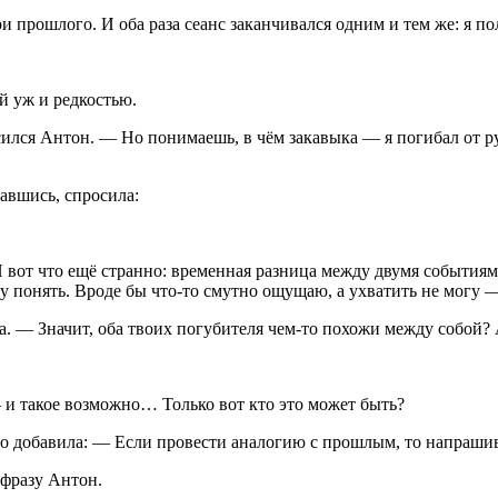
и прошлого. И оба раза сеанс заканчивался одним и тем же: я п
й уж и редкостью.
сился Антон. — Но понимаешь, в чём закавыка — я погибал от р
авшись, спросила:
 вот что ещё странно: временн
а
я разница между двумя событиями
 понять. Вроде бы что-то смутно ощущаю, а ухватить не могу —
а. — Значит, оба твоих погубителя чем-то похожи между собой?
 и такое возможно… Только вот кто это может быть?
но добавила: — Если провести аналогию с прошлым, то напраш
 фразу Антон.