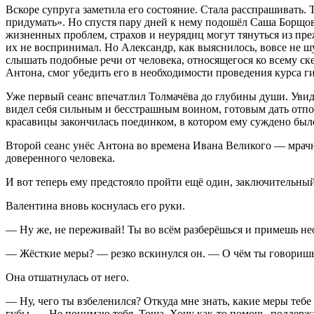
Вскоре супруга заметила его состояние. Стала расспрашивать.
придумать». Но спустя пару дней к нему подошёл Саша Борщов 
жизненных проблем, страхов и неурядиц могут тянуться из пр
их не воспринимал. Но Александр, как выяснилось, вовсе не ш
слышать подобные речи от человека, относящегося ко всему ск
Антона, смог убедить его в необходимости проведения курса г
Уже первый сеанс впечатлил Толмачёва до глубины души. Увид
видел себя сильным и бесстрашным воином, готовым дать отпор
красавицы закончилась поединком, в котором ему суждено был
Второй сеанс унёс Антона во времена Ивана Великого — мрачн
доверенного человека.
И вот теперь ему предстояло пройти ещё один, заключительный
Валентина вновь коснулась его руки.
— Ну же, не переживай! Ты во всём разберёшься и примешь н
— Жёсткие меры? — резко вскинулся он. — О чём ты говоришь
Она отшатнулась от него.
— Ну, чего ты взбеленился? Откуда мне знать, какие меры тебе
губы. — Не понимаю тебя, Тоша. Хочу как-то помочь, поддержат