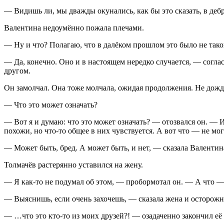
— Видишь ли, мы дважды окунались, как бы это сказать, в дебр
Валентина недоумённо пожала плечами.
— Ну и что? Полагаю, что в далёком прошлом это было не тако
— Да, конечно. Оно и в настоящем нередко случается, — согла
другом.
Он замолчал. Она тоже молчала, ожидая продолжения. Не дожд
— Что это может означать?
— Вот я и думаю: что это может означать? — отозвался он. — И
похожи, но что-то общее в них чувствуется. А вот
что
— не могу
— Может быть, бред. А может быть, и нет, — сказала Валентин
Толмачёв растерянно уставился на жену.
— Я как-то не подумал об этом, — пробормотал он. — А что —
— Выяснишь, если очень захочешь, — сказала жена и осторож
— …что это кто-то из моих друзей?! — озадаченно закончил её