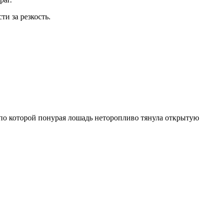
ти за резкость.
по которой понурая лошадь неторопливо тянула открытую