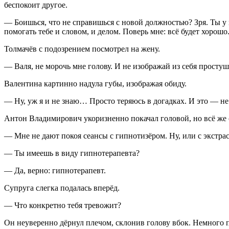
беспокоит другое.
— Боишься, что не справишься с новой должностью? Зря. Ты у
помогать тебе и словом, и делом. Поверь мне: всё будет хорошо
Толмачёв с подозрением посмотрел на жену.
— Валя, не морочь мне голову. И не изображай из себя простуш
Валентина картинно надула губы, изображая обиду.
— Ну, уж я и не знаю… Просто теряюсь в догадках. И это — не
Антон Владимирович укоризненно покачал головой, но всё же 
— Мне не дают покоя сеансы с гипнотизёром. Ну, или с экстрас
— Ты имеешь в виду гипнотерапевта?
— Да, верно: гипнотерапевт.
Супруга слегка подалась вперёд.
— Что конкретно тебя тревожит?
Он неуверенно дёрнул плечом, склонив голову вбок. Немного 