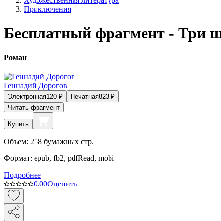
Художественная литература
Приключения
Бесплатный фрагмент - Три ш
Роман
Геннадий Дорогов
Электронная
120
₽
Печатная
823
₽
Читать фрагмент
Купить
Объем:
258
бумажных стр.
Формат:
epub, fb2, pdfRead, mobi
Подробнее
0.0
0
Оценить