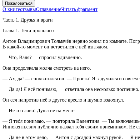
Пожаловаться
О книге
отзывы
Оглавление
Читать фрагмент
Часть 1. Друзья и враги
Глава 1. Тени прошлого
Антон Владимирович Толмачёв нервно ходил по комнате. Погруж
В какой-то момент он встретился с ней взглядом.
— Что, Валя? — спросил удивлённо.
Она продолжала молча смотреть на него.
— Ах, да! — спохватился он. — Прости! Я задумался и совсем 
— Да-да! Я всё понимаю, — ответила она несколько поспешно
Он сел напротив неё в другое кресло и шумно вздохнул.
— Не то слово! Душа не на месте.
— Я тебя понимаю, — повторила Валентина. — Ты включаешься
Иннокентьевич публично назвал тебя своим приемником. Не сво
— Да не в этом дело, — Антон с досадой махнул рукой. — Я не