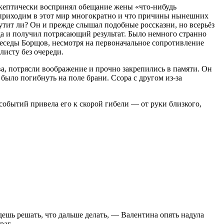
 скептически воспринял обещание жены «что-нибудь
ы приходим в этот мир многократно и что причины нынешних
утит ли? Он и прежде слышал подобные россказни, но всерьёз
ода и получил потрясающий результат. Было немного странно
 беседы Борщов, несмотря на первоначальное сопротивление
листу без очереди.
а, потрясли воображение и прочно закрепились в памяти. Он
было погибнуть на поле брани. Ссора с другом из-за
обытий привела его к скорой гибели — от руки близкого,
удешь решать, что дальше делать, — Валентина опять надула
раг.