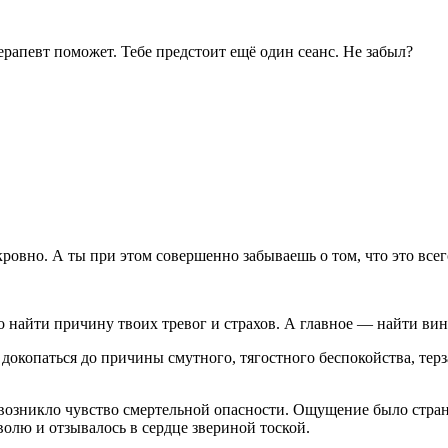
ерапевт поможет. Тебе предстоит ещё один сеанс. Не забыл?
кровно. А ты при этом совершенно забываешь о том, что это все
мо найти причину твоих тревог и страхов. А главное — найти ви
окопаться до причины смутного, тягостного беспокойства, терз
нт возникло чувство смертельной опасности. Ощущение было стр
волю и отзывалось в сердце звериной тоской.