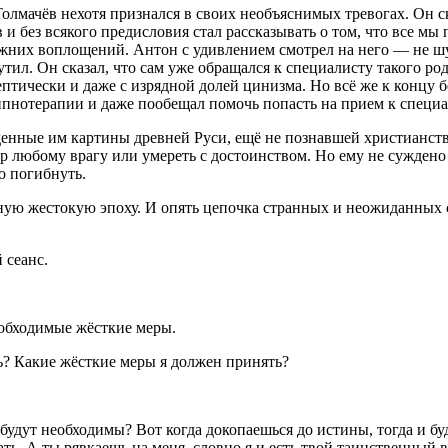
 Толмачёв нехотя признался в своих необъяснимых тревогах. Он
и без всякого предисловия стал рассказывать о том, что все м
ежних воплощений. Антон с удивлением смотрел на него — не ш
утил. Он сказал, что сам уже обращался к специалисту такого р
ептически и даже с изрядной долей цинизма. Но всё же к концу
ипнотерапии и даже пообещал помочь попасть на прием к специа
енные им картины древней Руси, ещё не познавшей христианств
 любому врагу или умереть с достоинством. Но ему не суждено 
о погибнуть.
ую жестокую эпоху. И опять цепочка странных и неожиданных с
 сеанс.
еобходимые жёсткие меры.
? Какие жёсткие меры я должен принять?
 будут необходимы? Вот когда докопаешься до истины, тогда и б
ь. А ты рявкаешь на меня, словно я и есть твой таинственный в