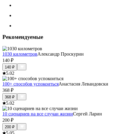
Рекомендуемые
1030 километров
Александр Проскурин
140
₽
140
₽
5.0
2
100+ способов успокоиться
Анастасия Левандовски
368
₽
368
₽
5.0
2
10 сценариев на все случаи жизни
Сергей Ларин
200
₽
200
₽
5.0
5