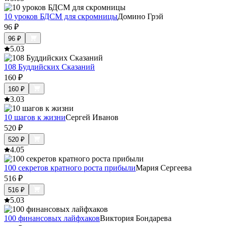
10 уроков БДСМ для скромницы
Домино Грэй
96
₽
96
₽
5.0
3
108 Буддийских Сказаний
160
₽
160
₽
3.0
3
10 шагов к жизни
Сергей Иванов
520
₽
520
₽
4.0
5
100 секретов кратного роста прибыли
Мария Сергеева
516
₽
516
₽
5.0
3
100 финансовых лайфхаков
Виктория Бондарева