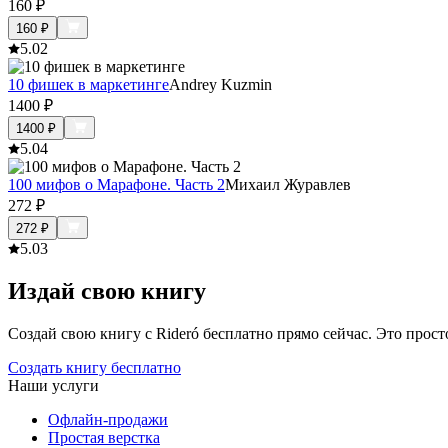
160
₽
160
₽
5.0
2
10 фишек в маркетинге
Andrey Kuzmin
1400
₽
1400
₽
5.0
4
100 мифов о Марафоне. Часть 2
Михаил Журавлев
272
₽
272
₽
5.0
3
Издай свою книгу
Создай свою книгу с Rideró бесплатно прямо сейчас. Это просто,
Создать книгу бесплатно
Наши услуги
Офлайн-продажи
Простая верстка