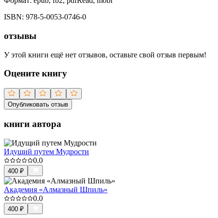
Формат:
epub, fb2, pdfRead, mobi
ISBN:
978-5-0053-0746-0
отзывы
У этой книги ещё нет отзывов, оставьте свой отзыв первым!
Оцените книгу
Опубликовать отзыв
книги автора
Идущий путем Мудрости
0.0
400
₽
Академия «Алмазный Шпиль»
0.0
400
₽