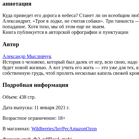
аннотация
Куда приведет его дорога в небеса? Станет ли он всеобщим люб
Александрит. «Трое в лодке, не считая собаки». Три танкиста — 
попадание. Хотя тихо, мы об этом еще не знаем.
Книга публикуется в авторской орфографии и пунктуации
Автор
Александр Мысливчук
История о человеке, который был далек от игр, всю свою, надо
будет новой жизнью. А вот учить его жить — это уже для тех,
собственную грудь, чтоб пролить несколько капель свежей кро
Подробная информация
Объем:
438
стр.
Дата выпуска:
11 января 2021 г.
Возрастное ограничение:
18
+
В магазинах:
Wildberries
ЛитРес
Amazon
Ozon