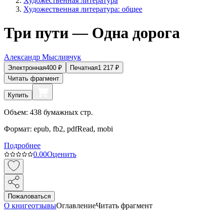
Художественная литература
Художественная литература: общее
Три пути — Одна дорога
Александр Мысливчук
Электронная
400
₽
Печатная
1 217
₽
Читать фрагмент
Купить
Объем:
438
бумажных стр.
Формат:
epub, fb2, pdfRead, mobi
Подробнее
0.0
0
Оценить
Пожаловаться
О книге
отзывы
Оглавление
Читать фрагмент