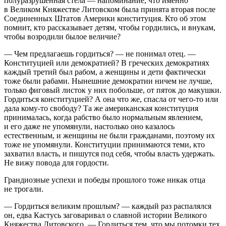
полуразрушенная стела — напоминание, что именно
в Великом Княжестве Литовском была принята вторая после
Соединенных Штатов
Америк
и конституция. Кто об этом
помнит, кто рассказывает детям, чтобы гордились, и внукам,
чтобы возродили былое величие?
— Чем предлагаешь гордиться? — не понимал отец. —
Конституцией или демократией? В греческих демократиях
каждый третий был рабом, а женщины и дети фактически
тоже были рабами. Нынешние демократии ничем не лучше,
только фиговый листок у них побольше, от пяток до макушки.
Гордиться конституцией? А она что же, спасла от чего-то или
дала кому-то свободу? Та же
америк
анская конституция
принималась, когда рабство было нормальным явлением,
и его даже не упомянули, настолько оно казалось
естественным, и женщины не были гражданами, поэтому их
тоже не упомянули. Конституции принимаются теми, кто
захватил власть, и пишутся под себя, чтобы власть удержать.
Не вижу повода для гордости.
Грандиозные успехи и победы прошлого тоже никак отца
не трогали.
— Гордиться великим прошлым? — каждый раз распалялся
он, едва Кастусь заговаривал о славной истории Великого
Княжества Литовского. — Гордиться тем, что мы потомки тех