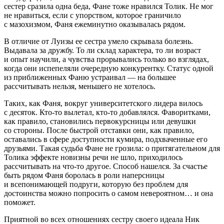
сестер сразила одна беда, Фане тоже нравился Толик. Не мог
не нравиться, если с упорством, которое граничило
с
мазохи
змом, Фаня ежеминутно оказывалась рядом.
В отличие от Луизы ее сестра умело скрывала болезнь.
Выдавала за дружбу. То ли склад характера, то ли возраст
и опыт научили, а чувства прорывались только во взглядах,
когда они испепеляли очередную конкурентку. Статус одной
из приближенных Фаню устраивал — на большее
рассчитывать нельзя, меньшего не хотелось.
Таких, как Фаня, вокруг университетского лидера вилось
с десяток. Кто-то вылетал, кто-то добавлялся. Фаворитками,
как правило, становились первокурсницы или девушки
со стороны. После быстрой отставки они, как правило,
оставались в сфере доступности кумира, подхваченные его
друзьями. Такая судьба Фане не грозила: о притягательном для
Толика эффекте новизны речи не шло, приходилось
рассчитывать на что-то другое. Способ нашелся. За счастье
быть рядом Фаня боролась в роли наперсницы
и всепонимающей подруги, которую без проблем для
достоинства можно попросить о самом невероятном… и она
поможет.
Приятной во всех отношениях сестру своего идеала Ник