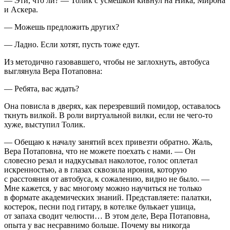
— Эти, что ли? — Толик с усмешкой кивнул на Ника, Мирона
и Аскера.
— Можешь предложить других?
— Ладно. Если хотят, пусть тоже едут.
Из методично газовавшего, чтобы не заглохнуть, автобуса
выглянула Вера Потаповна:
— Ребята, вас ждать?
Она повисла в дверях, как перезревший помидор, оставалось
ткнуть вилкой. В роли виртуальной вилки, если не чего-то
хуже, выступил Толик.
— Обещаю к началу занятий всех привезти обратно. Жаль,
Вера Потаповна, что не можете поехать с нами. — Он
словесно резал и надкусывал наколотое, голос оплетал
искренностью, а в глазах сквозила ирония, которую
с расстояния от автобуса, к сожалению, видно не было. —
Мне кажется, у вас многому можно научиться не только
в формате академических знаний. Представляете: палатки,
костерок, песни под гитару, в котелке булькает ушица,
от запаха сводит челюсти… В этом деле, Вера Потаповна,
опыта у вас несравнимо больше. Почему вы никогда