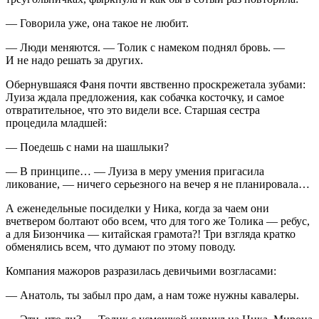
— Говорила уже, она такое не любит.
— Люди меняются. — Толик с намеком поднял бровь. —
И не надо решать за других.
Обернувшаяся Фаня почти явственно проскрежетала зубами:
Луиза ждала предложения, как собачка косточку, и самое
отвратительное, что это видели все. Старшая сестра
процедила младшей:
— Поедешь с нами на шашлыки?
— В принципе… — Луиза в меру умения пригасила
ликование, — ничего серьезного на вечер я не планировала…
А еженедельные посиделки у Ника, когда за чаем они
вчетвером болтают обо всем, что для того же Толика — ребус,
а для Бизончика — китайская грамота?! Три взгляда кратко
обменялись всем, что думают по этому поводу.
Компания мажоров разразилась девичьими возгласами:
— Анатоль, ты забыл про дам, а нам тоже нужны кавалеры.