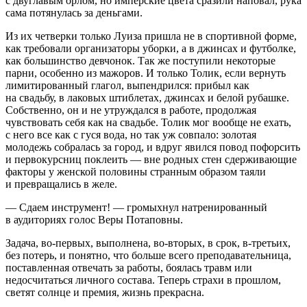
с двуглавым орлом, но имперские цвета сразили наповал, рука
сама потянулась за деньгами.
Из их четверки только Луиза пришла не в спортивной форме,
как требовали организаторы уборки, а в джинсах и футболке,
как большинство девчонок. Так же поступили некоторые
парни, особенно из мажоров. И только Толик, если вернуть
лимитированный глагол, выпендрился: прибыл как
на свадьбу, в лаковых штиблетах, джинсах и белой рубашке.
Собственно, он и не утруждался в работе, продолжая
чувствовать себя как на свадьбе. Толик мог вообще не ехать,
с него все как с гуся вода, но так уж совпало: золотая
молодежь собралась за город, и вдруг явился повод пофорсить
и первокурсниц поклеить — вне родных стен сдерживающие
факторы у женской половины странным образом таяли
и превращались в желе.
— Сдаем инструмент! — громыхнул натренированный
в аудиториях голос Веры Потаповны.
Задача, во-первых, выполнена, во-вторых, в срок, в-третьих,
без потерь, и понятно, что больше всего преподавательница,
поставленная отвечать за работы, боялась травм или
недосчитаться личного состава. Теперь страхи в прошлом,
светят солнце и премия, жизнь прекрасна.