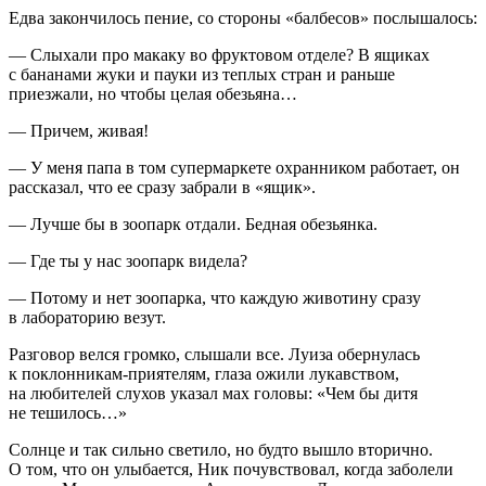
Едва закончилось пение, со стороны «балбесов» послышалось:
— Слыхали про макаку во фруктовом отделе? В ящиках
с бананами жуки и пауки из теплых стран и раньше
приезжали, но чтобы целая обезьяна…
— Причем, живая!
— У меня папа в том супермаркете охранником работает, он
рассказал, что ее сразу забрали в «ящик».
— Лучше бы в зоопарк отдали. Бедная обезьянка.
— Где ты у нас зоопарк видела?
— Потому и нет зоопарка, что каждую животину сразу
в лабораторию везут.
Разговор велся громко, слышали все. Луиза обернулась
к поклонникам-приятелям, глаза ожили лукавством,
на любителей слухов указал мах головы: «Чем бы дитя
не тешилось…»
Солнце и так сильно светило, но будто вышло вторично.
О том, что он улыбается, Ник почувствовал, когда заболели