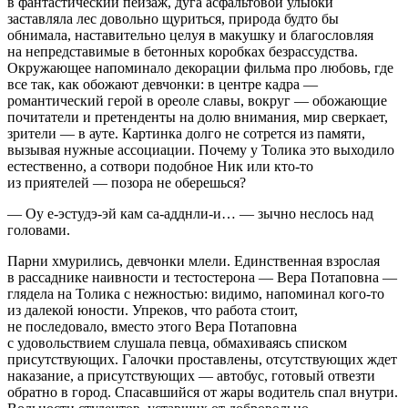
в фантастический пейзаж, дуга асфальтовой улыбки
заставляла лес довольно щуриться, природа будто бы
обнимала, наставительно целуя в макушку и благословляя
на непредставимые в бетонных коробках безрассудства.
Окружающее напоминало декорации фильма про любовь, где
все так, как обожают девчонки: в центре кадра —
романтический герой в ореоле славы, вокруг — обожающие
почитатели и претенденты на долю внимания, мир сверкает,
зрители — в ауте. Картинка долго не сотрется из памяти,
вызывая нужные ассоциации. Почему у Толика это выходило
естественно, а сотвори подобное Ник или кто-то
из приятелей — позора не оберешься?
— Оу е-эстудэ-эй кам са-адднли-и… — зычно неслось над
головами.
Парни хмурились, девчонки млели. Единственная взрослая
в рассаднике наивности и тестостерона — Вера Потаповна —
глядела на Толика с нежностью: видимо, напоминал кого-то
из далекой юности. Упреков, что работа стоит,
не последовало, вместо этого Вера Потаповна
с удовольствием слушала певца, обмахиваясь списком
присутствующих. Галочки проставлены, отсутствующих ждет
наказание, а присутствующих — автобус, готовый отвезти
обратно в город. Спасавшийся от жары водитель спал внутри.