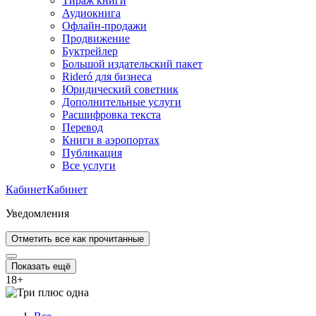
Тираж книги
Аудиокнига
Офлайн-продажи
Продвижение
Буктрейлер
Большой издательский пакет
Rideró для бизнеса
Юридический советник
Дополнительные услуги
Расшифровка текста
Перевод
Книги в аэропортах
Публикация
Все услуги
Кабинет
Кабинет
Уведомления
Отметить все как прочитанные
Показать ещё
18
+