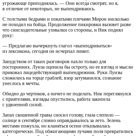
угрожающе приподнялась. — Они всегда смотрят, но я,
в отличие от некоторых, не выпендриваюсь.
С толстыми бедрами и покатыми плечами Мирон нисколько
не походил на бойца. Продолжение пикировки вызовет разве
что снисходительные ухмылки со стороны, и Ник поднял
руку:
— Предлагаю вычеркнуть глагол «выпендриваться»
из лексикона, сегодня он исчерпал лимит.
Занудством от таких разговоров пахло только для
посторонних. Луиза оценила бы остроту, но ее взгляд и мысли
приковал лицедействующий выпендрежник. Руки Луизы
сложились на торце граблей, взор затуманился, сознание
унеслось в мечты.
Обидно до чертиков, а ничего не поделать. Ник переглянулся
с приятелями, взгляды опустились, работа закипела
с удвоенной силой.
Запах скошенной травы сносил голову, глаза слепило —
солнце в сентябре словно оправдывалось за лето. Зелень
местами пожухла, но кланяться осени отказывалась
категорически. Под обжигающими лучами поля превратились