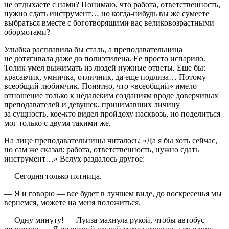
не отдыхаете с нами? Понимаю, что работа, ответственность,
нужно сдать инструмент… но когда-нибудь вы же сумеете
выбраться вместе с боготворящими вас великовозрастными
обормотами?
Улыбка расплавила бы сталь, а преподавательница
не дотягивала даже до полиэтилена. Ее просто испарило.
Толик умел выжимать из людей нужные ответы. Еще бы:
красавчик, умничка, отличник, да еще подлиза… Потому
всеобщий любимчик. Понятно, что «всеобщий» имело
отношение только к недалеким созданиям вроде доверчивых
преподавателей и девушек, принимавших личину
за сущность, кое-кто видел пройдоху насквозь, но поделиться
мог только с двумя такими же.
На лице преподавательницы читалось: «Да я бы хоть сейчас,
но сам же сказал: работа, ответственность, нужно сдать
инструмент…» Вслух раздалось другое:
— Сегодня только пятница.
— Я и говорю — все будет в лучшем виде, до воскресенья мы
вернемся, можете на меня положиться.
— Одну минуту! — Луиза махнула рукой, чтобы автобус