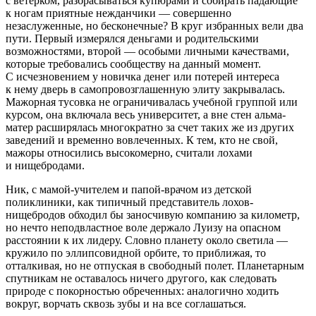
с ветерком, разбрасываться купюрами и собирать падающие
к ногам приятные нежданчики — совершенно
незаслуженные, но бесконечные? В круг избранных вели два
пути. Первый измерялся деньгами и родительскими
возможностями, второй — особыми личными качествами,
которые требовались сообществу на данный момент.
С исчезновением у новичка денег или потерей интереса
к нему дверь в самопровозглашенную элиту закрывалась.
Мажорная тусовка не ограничивалась учебной группой или
курсом, она включала весь университет, а вне стен альма-
матер расширялась многократно за счет таких же из других
заведений и временно вовлеченных. К тем, кто не свой,
мажоры относились высокомерно, считали лохами
и нищебродами.
Ник, с мамой-учителем и папой-врачом из детской
поликлиники, как типичный представитель лохов-
нищебродов обходил бы заносчивую компанию за километр,
но нечто неподвластное воле держало Луизу на опасном
расстоянии к их лидеру. Словно планету около светила —
кружило по эллипсовидной орбите, то приближая, то
отталкивая, но не отпуская в свободный полет. Планетарным
спутникам не оставалось ничего другого, как следовать
природе с покорностью обреченных: аналогично ходить
вокруг, ворчать сквозь зубы и на все соглашаться.