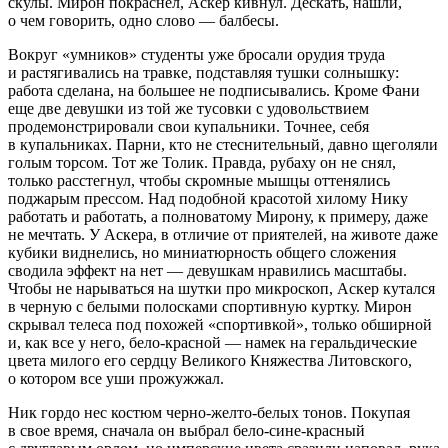
скулы. Мирон покраснел, Аскер кивнул. Дескать, нашли,
о чем говорить, одно слово — балбесы.
Вокруг «умников» студенты уже бросали орудия труда
и растягивались на
травк
е, подставляя тушки солнышку:
работа сделана, на большее не подписывались. Кроме Фани
еще две девушки из той же тусовки с удовольствием
продемонстрировали свои купальники. Точнее, себя
в купальниках. Парни, кто не стеснительный, давно щеголяли
голым торсом. Тот же Толик. Правда, рубаху он не снял,
только расстегнул, чтобы скромные мышцы оттенялись
поджарым прессом. Над подобной красотой хилому Нику
работать и работать, а полноватому Мирону, к примеру, даже
не мечтать. У Аскера, в отличие от приятелей, на животе даже
кубики виднелись, но миниатюрность общего сложения
сводила эффект на нет — девушкам нравились масштабы.
Чтобы не нарываться на шутки про микроскоп, Аскер кутался
в черную с белыми полосками спортивную куртку. Мирон
скрывал телеса под похожей «спортивкой», только об
ширн
ой
и, как все у него, бело-красной — намек на геральдические
цвета милого его сердцу Великого Княжества Литовского,
о котором все уши прожужжал.
Ник гордо нес костюм черно-желто-белых тонов. Покупая
в свое время, сначала он выбрал бело-сине-красный