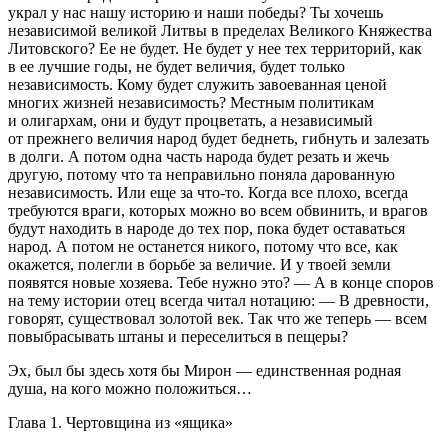
украл у нас нашу историю и наши победы? Ты хочешь
независимой великой Литвы в пределах Великого Княжества
Литовского? Ее не будет. Не будет у нее тех территорий, как
в ее лучшие годы, не будет величия, будет только
независимость. Кому будет служить завоеванная ценой
многих жизней независимость? Местным политикам
и олигархам, они и будут процветать, а независимый
от прежнего величия народ будет беднеть, гибнуть и залезать
в долги. А потом одна часть народа будет резать и жечь
другую, потому что та неправильно поняла дарованную
независимость. Или еще за что-то. Когда все плохо, всегда
требуются враги, которых можно во всем обвинить, и врагов
будут находить в народе до тех пор, пока будет оставаться
народ. А потом не останется никого, потому что все, как
окажется, полегли в борьбе за величие. И у твоей земли
появятся новые хозяева. Тебе нужно это? — А в конце споров
на тему истории отец всегда читал нотацию: — В древности,
говорят, существовал золотой век. Так что же теперь — всем
повыбрасывать штаны и переселиться в пещеры?
Эх, был бы здесь хотя бы Мирон — единственная родная
душа, на кого можно положиться…
Глава 1. Чертовщина из «ящика»