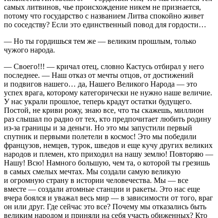
самых лит
вино
в, чье происхождение никем не признается,
потому что государство с названием Литва спокойно живет
по соседству? Если это единственный повод для гордости…
— Но ты гордишься тем же — великим прошлым, только
чужого народа.
— Своего!!! — кричал отец, словно Кастусь отбирал у него
последнее. — Наш отказ от мечты отцов, от достижений
и подвигов нашего… да, Нашего Великого Народа — это
успех врага, которому категорически не нужно наше величие.
У нас украли прошлое, теперь крадут остатки будущего.
Постой, не криви рожу, знаю все, что ты скажешь, миллион
раз слышал по радио от тех, кто предпочитает любить родину
из-за границы и за деньги. Но это мы запустили первый
спутник и первыми полетели в космос! Это мы победили
французов, немцев, турок, шведов и еще кучу других великих
народов и племен, кто приходил на нашу землю! Повторяю —
Нашу! Всю! Намного большую, чем та, о которой ты грезишь
в самых смелых мечтах. Мы создали самую великую
и огромную страну в истории человечества. Мы — все
вместе — создали атомные станции и ракеты. Это нас еще
вчера боялся и уважал весь мир — в зависимости от того, враг
он или друг. Где сейчас это все? Почему мы отказались быть
великим народом и приняли на себя участь обиженных? Кто