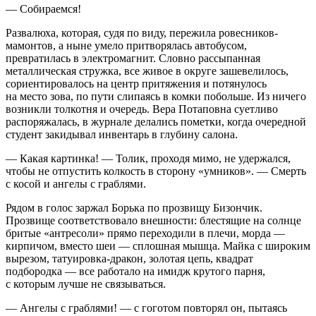
— Собираемся!
Развалюха, которая, судя по виду, пережила ровесников-
мамонтов, а ныне умело притворялась автобусом,
превратилась в электромагнит. Словно рассыпанная
металлическая стружка, все живое в округе зашевелилось,
сориентировалось на центр притяжения и потянулось
на место зова, по пути слипаясь в комки побольше. Из ничего
возникли толкотня и очередь. Вера Потаповна суетливо
распоряжалась, в журнале делались пометки, когда очередной
студент закидывал инвентарь в глубину салона.
— Какая картинка! — Толик, проходя мимо, не удержался,
чтобы не отпустить колкость в сторону «умников». — Смерть
с косой и ангелы с граблями.
Рядом в голос заржал Борька по прозвищу Бизончик.
Прозвище соответствовало внешности: блестящие на солнце
бритые «антресоли» прямо переходили в плечи, морда —
кирпичом, вместо шеи — сплошная мышца. Майка с широким
вырезом, татуировка-дракон, золотая цепь, квадрат
подбородка — все работало на имидж крутого парня,
с которым лучше не связываться.
— Ангелы с граблями! — с гоготом повторял он, пытаясь