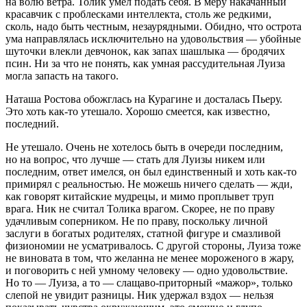
на волю ветра. Толик умел подать себя. В меру накачанный
красавчик с проблесками интеллекта, столь же редкими,
сколь, надо быть честным, незаурядными. Обидно, что острота
ума направлялась исключительно на удовольствия — убойные
шуточки влекли девчонок, как запах шашлыка — бродячих
псин. Ни за что не понять, как умная рассудительная Луиза
могла запасть на такого.
Наташа Ростова обожглась на Курагине и досталась Пьеру.
Это хоть как-то утешало. Хорошо смеется, как известно,
последний.
Не утешало. Очень не хотелось быть в очереди последним,
но на вопрос, что лучше — стать для Луизы никем или
последним, ответ имелся, он был единственный и хоть как-то
примирял с реальностью. Не можешь ничего сделать — жди,
как говорят китайские мудрецы, и мимо проплывет труп
врага. Ник не считал Толика врагом. Скорее, не по праву
удачливым соперником. Не по праву, поскольку личной
заслуги в богатых родителях, статной фигуре и смазливой
физиономии не усматривалось. С другой стороны, Луиза тоже
не
вино
вата в том, что желанна не менее мороженого в жару,
и поговорить с ней умному человеку — одно удовольствие.
Но то — Луиза, а то — слащаво-приторный «мажор», только
слепой не увидит разницы. Ник удержал вздох — нельзя