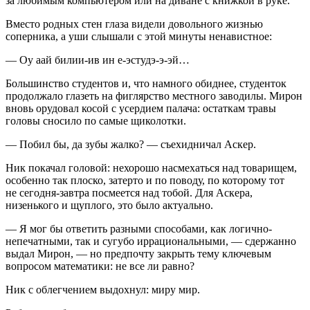
за любимым компьютером или на диване с книжкой в руке.
Вместо родных стен глаза видели довольного жизнью
соперника, а уши слышали с этой минуты ненавистное:
— Оу аай билии-ив ин е-эстудэ-э-эй…
Большинство студентов и, что намного обиднее, студенток
продолжало глазеть на фиглярство местного заводилы. Мирон
вновь орудовал косой с усердием палача: остаткам травы
головы сносило по самые щиколотки.
— Побил бы, да зубы жалко? — съехидничал Аскер.
Ник покачал головой: нехорошо насмехаться над товарищем,
особенно так плоско, затерто и по поводу, по которому тот
не сегодня-завтра посмеется над тобой. Для Аскера,
низенького и щуплого, это было актуально.
— Я мог бы ответить разными способами, как логично-
непечатными, так и сугубо иррациональными, — сдержанно
выдал Мирон, — но предпочту закрыть тему ключевым
вопросом математики: не все ли равно?
Ник с облегчением выдохнул: миру мир.