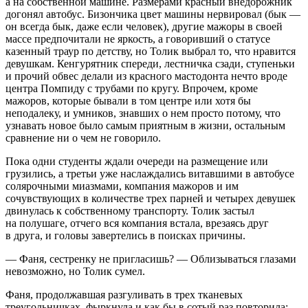
а на собственной машине. Размерами красный внедорожник
догонял автобус. Бизончика цвет машины нервировал (бык —
он всегда бык, даже если человек), другие мажоры в своей
массе предпочитали не яркость, а говоривший о статусе
казенный траур по детству, но Толик выбрал то, что нравится
девушкам. Кенгурятник спереди, лестничка сзади, ступеньки
и прочий обвес делали из красного мастодонта нечто вроде
центра Помпиду с трубами по кругу. Впрочем, кроме
мажоров, которые бывали в том центре или хотя бы
неподалеку, и умников, знавших о нем просто потому, что
узнавать новое было самым приятным в жизни, остальным
сравнение ни о чем не говорило.
Пока одни студенты ждали очереди на размещение или
грузились, а третьи уже наслаждались витавшими в автобусе
солярочными миазмами, компания мажоров и им
сочувствующих в количестве трех парней и четырех девушек
двинулась к собственному транспорту. Толик застыл
на полушаге, отчего вся компания встала, врезаясь друг
в друга, и головы завертелись в поисках причины.
— Фаня, сестренку не пригласишь? — Облизываться глазами
невозможно, но Толик сумел.
Фаня, продолжавшая разгуливать в трех тканевых
треугольничках, фыркнула и как бы в сотый раз повторила: