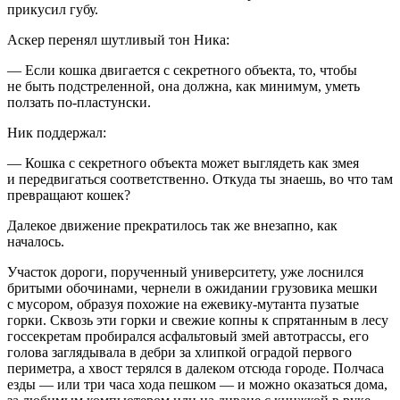
прикусил губу.
Аскер перенял шутливый тон Ника:
— Если кошка двигается с секретного объекта, то, чтобы
не быть подстреленной, она должна, как минимум, уметь
ползать по-пластунски.
Ник поддержал:
— Кошка с секретного объекта может выглядеть как змея
и передвигаться соответственно. Откуда ты знаешь, во что там
превращают кошек?
Далекое движение прекратилось так же внезапно, как
началось.
Участок дороги, порученный университету, уже лоснился
бритыми обочинами, чернели в ожидании грузовика мешки
с мусором, образуя похожие на ежевику-мутанта пузатые
горки. Сквозь эти горки и свежие копны к спрятанным в лесу
госсекретам пробирался асфальтовый змей автотрассы, его
голова заглядывала в дебри за хлипкой оградой первого
периметра, а хвост терялся в далеком отсюда городе. Полчаса
езды — или три часа хода пешком — и можно оказаться дома,