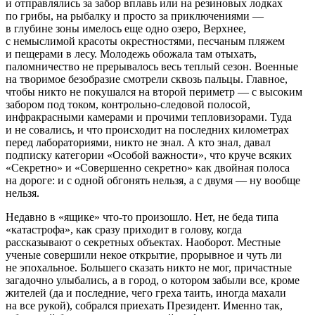
и отправлялись за забор вплавь или на резиновых лодках
по грибы, на рыбалку и просто за приключениями —
в глубине зоны имелось еще одно озеро, Верхнее,
с немыслимой красоты окрестностями, песчаным пляжем
и пещерами в лесу. Молодежь обожала там отыхать,
паломничество не прерывалось весь теплый сезон. Военные
на творимое безобразие смотрели сквозь пальцы. Главное,
чтобы никто не покушался на второй периметр — с высоким
забором под током, контрольно-следовой полосой,
инфракрасными камерами и прочими тепловизорами. Туда
и не совались, и что происходит на последних километрах
перед лабораториями, никто не знал. А кто знал, давал
подписку категории «Особой важности», что круче всяких
«Секретно» и «Совершенно секретно» как д
войн
ая полоса
на дороге: и с одной обгонять нельзя, а с двумя — ну вообще
нельзя.
Недавно в «ящике» что-то произошло. Нет, не беда типа
«катастрофа», как сразу приходит в голову, когда
рассказывают о секретных объектах. Наоборот. Местные
ученые совершили некое открытие, прорывное и чуть ли
не эпохальное. Большего сказать никто не мог, причастные
загадочно улыбались, а в город, о котором забыли все, кроме
жителей (да и последние, чего греха таить, иногда махали
на все рукой), собрался приехать
Президент
. Именно так,