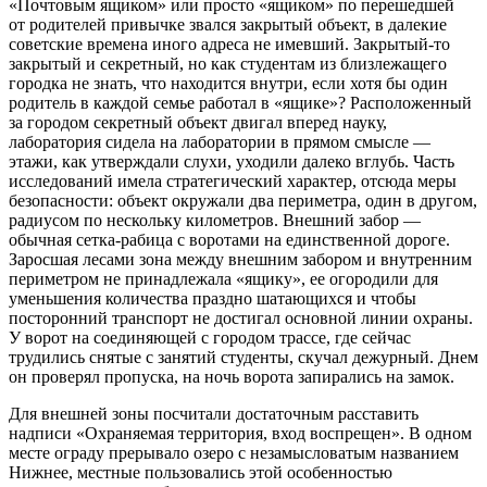
«Почтовым ящиком» или просто «ящиком» по перешедшей
от родителей привычке звался закрытый объект, в далекие
советские времена иного адреса не имевший. Закрытый-то
закрытый и секретный, но как студентам из близлежащего
городка не знать, что находится внутри, если хотя бы один
родитель в каждой семье работал в «ящике»? Расположенный
за городом секретный объект двигал вперед науку,
лаборатория сидела на лаборатории в прямом смысле —
этажи, как утверждали слухи, уходили далеко вглубь. Часть
исследований имела стратегический характер, отсюда меры
безопасности: объект окружали два периметра, один в другом,
радиусом по нескольку километров. Внешний забор —
обычная сетка-рабица с воротами на единственной дороге.
Заросшая лесами зона между внешним забором и внутренним
периметром не принадлежала «ящику», ее огородили для
уменьшения количества праздно шатающихся и чтобы
посторонний транспорт не достигал основной линии охраны.
У ворот на соединяющей с городом трассе, где сейчас
трудились снятые с занятий студенты, скучал дежурный. Днем
он проверял пропуска, на ночь ворота запирались на замок.
Для внешней зоны посчитали достаточным расставить
надписи «Охраняемая территория, вход воспрещен». В одном
месте ограду прерывало озеро с незамысловатым названием
Нижнее, местные пользовались этой особенностью