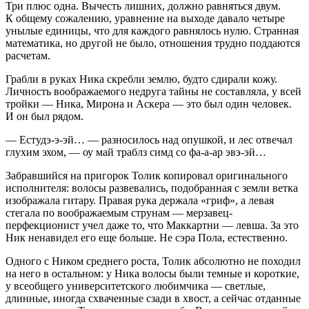
Три плюс одна. Вычесть лишних, должно равняться двум.
К общему сожалению, уравнение на выходе давало четыре
унылые единицы, что для каждого равнялось нулю. Странная
математика, но другой не было, отношения трудно поддаются
расчетам.
Грабли в руках Ника скребли землю, будто сдирали кожу.
Личность воображаемого недруга тайны не составляла, у всей
тройки — Ника, Мирона и Аскера — это был один человек.
И он был рядом.
— Естудэ-э-эй… — разносилось над опушкой, и лес отвечал
глухим эхом, — оу май траблз симд со фа-а-ар эвэ-эй…
Забравшийся на пригорок Толик копировал оригинального
исполнителя: волосы развевались, подобранная с земли ветка
изображала гитару. Правая рука держала «гриф», а левая
стегала по воображаемым струнам — мерзавец-
перфекционист учел даже то, что Маккартни — левша. За это
Ник ненавидел его еще больше. Не сэра Пола, естественно.
Одного с Ником среднего роста, Толик абсолютно не походил
на него в остальном: у Ника волосы были темные и короткие,
у всеобщего университетского любимчика — светлые,
длинные, иногда схваченные сзади в хвост, а сейчас отданные