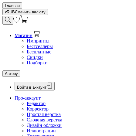
Главная
RUB
Сменить валюту
Магазин
Импринты
Бестселлеры
Бесплатные
Скидки
Подборки
Автору
Войти в аккаунт
Про-аккаунт
Редактор
Корректор
Простая верстка
Сложная верстка
Дизайн обложки
Иллюстрации