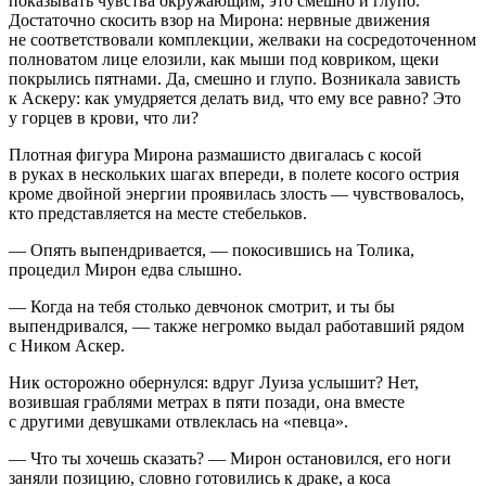
показывать чувства окружающим, это смешно и глупо.
Достаточно скосить взор на Мирона: нервные движения
не соответствовали комплекции, желваки на сосредоточенном
полноватом лице елозили, как мыши под ковриком, щеки
покрылись пятнами. Да, смешно и глупо. Возникала зависть
к Аскеру: как умудряется делать вид, что ему все равно? Это
у горцев в крови, что ли?
Плотная фигура Мирона размашисто двигалась с косой
в руках в нескольких шагах впереди, в полете косого острия
кроме д
войн
ой энергии проявилась злость — чувствовалось,
кто представляется на месте стебельков.
— Опять выпендривается, — покосившись на Толика,
процедил Мирон едва слышно.
— Когда на тебя столько девчонок смотрит, и ты бы
выпендривался, — также негромко выдал работавший рядом
с Ником Аскер.
Ник осторожно обернулся: вдруг Луиза услышит? Нет,
возившая граблями метрах в пяти позади, она вместе
с другими девушками отвлеклась на «певца».
— Что ты хочешь сказать? — Мирон остановился, его ноги
заняли позицию, словно готовились к драке, а коса