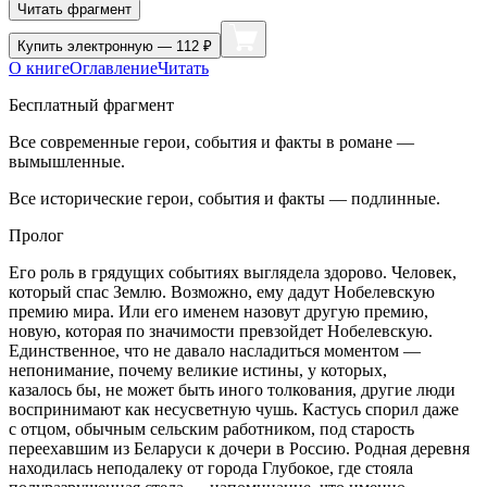
Читать фрагмент
Купить
электронную — 112 ₽
О книге
Оглавление
Читать
Бесплатный фрагмент
Все современные герои, события и факты в романе —
вымышленные.
Все исторические герои, события и факты — подлинные.
Пролог
Его роль в грядущих событиях выглядела здорово. Человек,
который спас Землю. Возможно, ему дадут Нобелевскую
премию мира. Или его именем назовут другую премию,
новую, которая по значимости превзойдет Нобелевскую.
Единственное, что не давало насладиться моментом —
непонимание, почему великие истины, у которых,
казалось бы, не может быть иного толкования, другие люди
воспринимают как несусветную чушь. Кастусь спорил даже
с отцом, обычным сельским работником, под старость
переехавшим из Беларуси к дочери в
Росси
ю. Родная деревня
находилась неподалеку от города Глубокое, где стояла