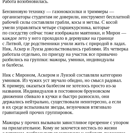
Работа возобновилась.
Бензиновую технику — газонокосилки и триммеры —
организаторы студентам не доверили, инструмент бесплатной
рабочей силы составляли грабли, косы и метлы. С косой
умели управляться четыре старшекурсника, которые
по соседству сейчас тоже изображали маятники, и Мирон —
каждое лето у него проходило в деревушке на границе
с Литвой, где родственники учили жить с природой в ладах.
Ник, Аскер и Луиза довольствовались граблями. Их четверка
работала отдельно, по приезду на участок все привычно
разбились на группки: мажоры, умники, индивидуалы
и балбесы.
Ник с Мироном, Аскером и Луизой составляли категорию
умников. Из чужих уст звучало обидно, но смысл радовал.
К примеру, оказаться балбесом не хотелось просто из-за
названия. Индивидуалов в постоянном броуновском
движении сбивало в кучки и быстро разносило, они
держались нейтрально, существовали неинтересно, а если
в их среде вспыхивали звезды, везунчиков втягивало
гравитацией прочих группировок.
Мажоры у прочих вызывали завистливое презрение с упором
на прилагательное. Кому не захочется нестись по жизни