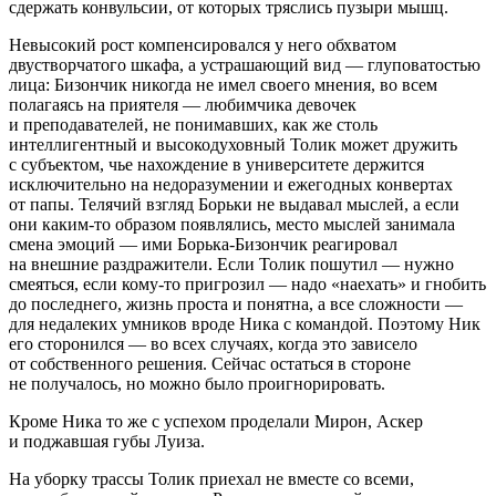
сдержать конвульсии, от которых тряслись пузыри мышц.
Невысокий рост компенсировался у него обхватом
двустворчатого шкафа, а устрашающий вид — глуповатостью
лица: Бизончик никогда не имел своего мнения, во всем
полагаясь на приятеля — любимчика девочек
и преподавателей, не понимавших, как же столь
интеллигентный и высокодуховный Толик может дружить
с субъектом, чье нахождение в университете держится
исключительно на недоразумении и ежегодных конвертах
от папы. Телячий взгляд Борьки не выдавал мыслей, а если
они каким-то образом появлялись, место мыслей занимала
смена эмоций — ими Борька-Бизончик реагировал
на внешние раздражители. Если Толик пошутил — нужно
смеяться, если кому-то пригрозил — надо «наехать» и гнобить
до последнего, жизнь проста и понятна, а все сложности —
для недалеких умников вроде Ника с командой. Поэтому Ник
его сторонился — во всех случаях, когда это зависело
от собственного решения. Сейчас остаться в стороне
не получалось, но можно было проигнорировать.
Кроме Ника то же с успехом проделали Мирон, Аскер
и поджавшая губы Луиза.
На уборку трассы Толик приехал не вместе со всеми,