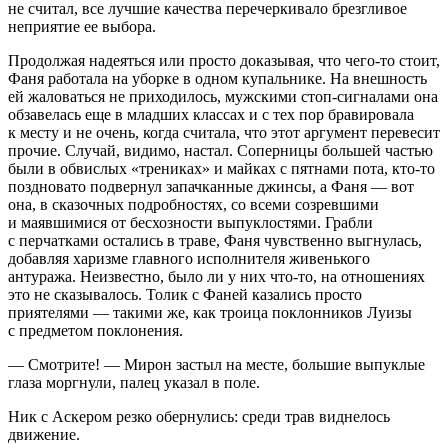
не считал, все лучшие качества перечеркивало брезгливое
неприятие ее выбора.
Продолжая надеяться или просто доказывая, что чего-то стоит,
Фаня работала на уборке в одном купальнике. На внешность
ей жаловаться не приходилось, мужскими стоп-сигналами она
обзавелась еще в младших классах и с тех пор бравировала
к месту и не очень, когда считала, что этот аргумент перевесит
прочие. Случай, видимо, настал. Соперницы большей частью
были в обвислых «трениках» и майках с пятнами пота, кто-то
поздновато подвернул запачканные джинсы, а Фаня — вот
она, в сказочных подробностях, со всеми созревшими
и маявшимися от бесхозности выпуклостями. Грабли
с перчатками остались в траве, Фаня чувственно выгнулась,
добавляя харизме главного исполнителя живенького
антуража. Неизвестно, было ли у них что-то, на отношениях
это не сказывалось. Толик с Фаней казались просто
приятелями — такими же, как троица поклонников Луизы
с предметом поклонения.
— Смотрите! — Мирон застыл на месте, большие выпуклые
глаза моргнули, палец указал в поле.
Ник с Аскером резко обернулись: среди трав виднелось
движение.