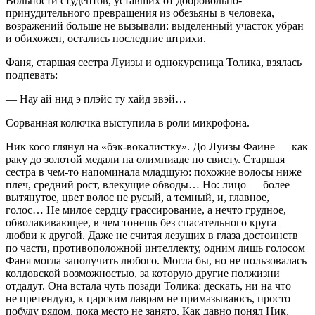
Вольности студентов, уставших от добровольно-
принудительного превращения из обезьяны в человека,
возражений больше не вызывали: выделенный участок убран
и обихожен, остались последние штрихи.
Фаня, старшая сестра Луизы и однокурсница Толика, взялась
подпевать:
— Нау ай нид э плэйс ту хайд эвэй…
Сорванная колючка выступила в роли микрофона.
Ник косо глянул на «бэк-вокалистку». До Луизы Фаине — как
раку до золотой медали на олимпиаде по свисту. Старшая
сестра в чем-то напоминала младшую: похожие волосы ниже
плеч, средний рост, влекущие обводы… Но: лицо — более
вытянутое, цвет волос не русый, а темный, и, главное,
голос… Не милое сердцу грассирование, а нечто грудное,
обволакивающее, в чем тонешь без спасательного круга
любви к другой. Даже не считая лезущих в глаза достоинств
по части, противоположной интеллекту, одним лишь голосом
Фаня могла заполучить любого. Могла бы, но не пользовалась
колдовской возможностью, за которую другие полжизни
отдадут. Она встала чуть позади Толика: дескать, ни на что
не претендую, к царским лаврам не примазываюсь, просто
побуду рядом, пока место не занято. Как давно понял Ник,