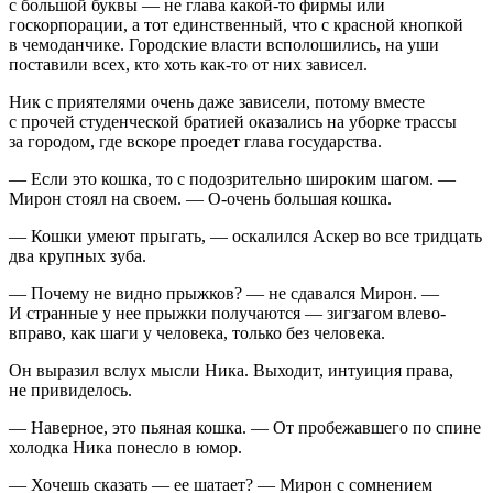
с большой буквы — не глава какой-то фирмы или
госкорпорации, а тот единственный, что с красной кнопкой
в чемоданчике. Городские власти всполошились, на уши
поставили всех, кто хоть как-то от них зависел.
Ник с приятелями очень даже зависели, потому вместе
с прочей студенческой братией оказались на уборке трассы
за городом, где вскоре проедет глава государства.
— Если это кошка, то с подозрительно широким шагом. —
Мирон стоял на своем. — О-очень большая кошка.
— Кошки умеют прыгать, — оскалился Аскер во все тридцать
два крупных зуба.
— Почему не видно прыжков? — не сдавался Мирон. —
И странные у нее прыжки получаются — зигзагом влево-
вправо, как шаги у человека, только без человека.
Он выразил вслух мысли Ника. Выходит, интуиция права,
не привиделось.
— Наверное, это пьяная кошка. — От пробежавшего по спине
холодка Ника понесло в юмор.
— Хочешь сказать — ее шатает? — Мирон с сомнением