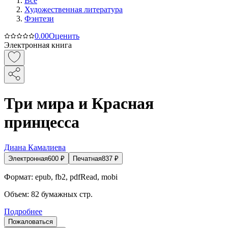
Все
Художественная литература
Фэнтези
0.0
0
Оценить
Электронная книга
Три мира и Красная
принцесса
Диана Камалиева
Электронная
600
₽
Печатная
837
₽
Формат:
epub, fb2, pdfRead, mobi
Объем:
82
бумажных стр.
Подробнее
Пожаловаться