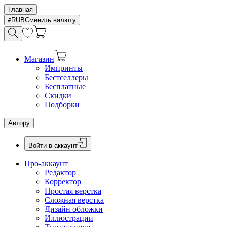
Главная
RUB
Сменить валюту
Магазин
Импринты
Бестселлеры
Бесплатные
Скидки
Подборки
Автору
Войти в аккаунт
Про-аккаунт
Редактор
Корректор
Простая верстка
Сложная верстка
Дизайн обложки
Иллюстрации