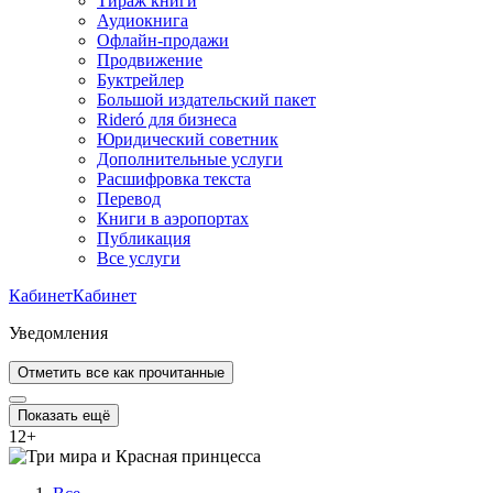
Тираж книги
Аудиокнига
Офлайн-продажи
Продвижение
Буктрейлер
Большой издательский пакет
Rideró для бизнеса
Юридический советник
Дополнительные услуги
Расшифровка текста
Перевод
Книги в аэропортах
Публикация
Все услуги
Кабинет
Кабинет
Уведомления
Отметить все как прочитанные
Показать ещё
12
+