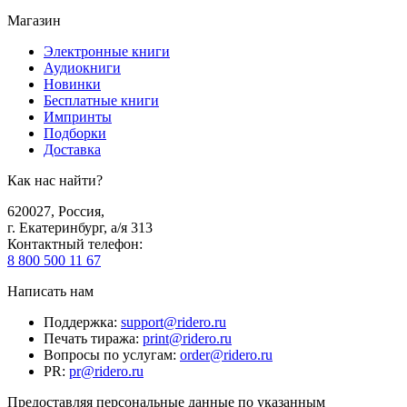
Магазин
Электронные книги
Аудиокниги
Новинки
Бесплатные книги
Импринты
Подборки
Доставка
Как нас найти?
620027
,
Россия
,
г. Екатеринбург, а/я 313
Контактный телефон
:
8 800 500 11 67
Написать нам
Поддержка
:
support@ridero.ru
Печать тиража
:
print@ridero.ru
Вопросы по услугам
:
order@ridero.ru
PR
:
pr@ridero.ru
Предоставляя персональные данные по указанным