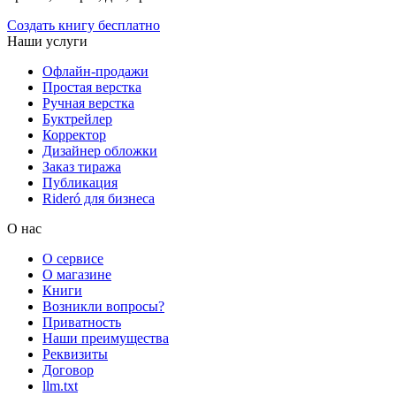
Создать книгу бесплатно
Наши услуги
Офлайн-продажи
Простая верстка
Ручная верстка
Буктрейлер
Корректор
Дизайнер обложки
Заказ тиража
Публикация
Rideró для бизнеса
О нас
О сервисе
О магазине
Книги
Возникли вопросы?
Приватность
Наши преимущества
Реквизиты
Договор
llm.txt