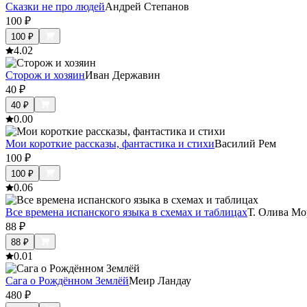
Сказки не про людей
Андрей Степанов
100
₽
100
₽
4.0
2
Сторож и хозяин
Иван Державин
40
₽
40
₽
0.0
0
Мои короткие рассказы, фантастика и стихи
Василий Рем
100
₽
100
₽
0.0
6
Все времена испанского языка в схемах и таблицах
Т. Олива Мо
88
₽
88
₽
0.0
1
Сага о Рождённом Землёй
Меир Ландау
480
₽