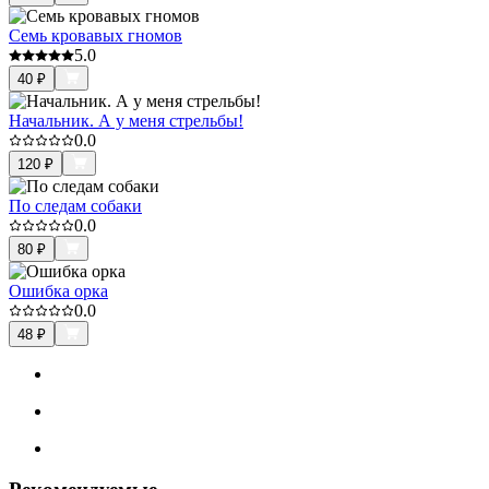
Семь кровавых гномов
5.0
40
₽
Начальник. А у меня стрельбы!
0.0
120
₽
По следам собаки
0.0
80
₽
Ошибка орка
0.0
48
₽