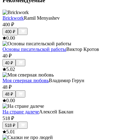
Рекомендуемые
Brickwork
Ramil Menyashev
400
₽
400
₽
0.0
0
Основы писательской работы
Виктор Кротов
40
₽
40
₽
5.0
2
Моя северная любовь
Владимир Герун
48
₽
48
₽
0.0
0
На стране далече
Алексей Баклан
518
₽
518
₽
5.0
1