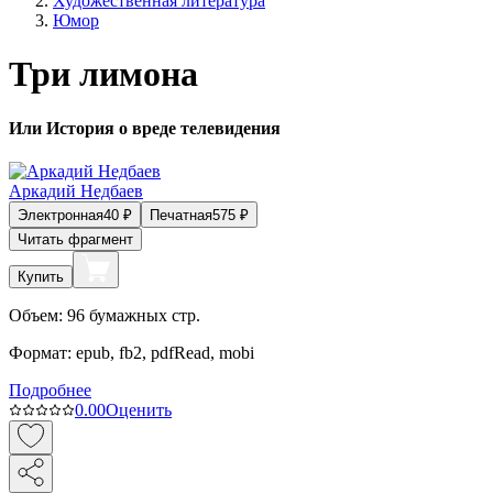
Художественная литература
Юмор
Три лимона
Или История о вреде телевидения
Аркадий Недбаев
Электронная
40
₽
Печатная
575
₽
Читать фрагмент
Купить
Объем:
96
бумажных стр.
Формат:
epub, fb2, pdfRead, mobi
Подробнее
0.0
0
Оценить