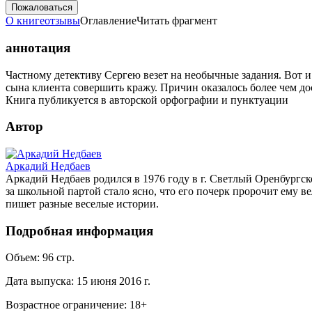
Пожаловаться
О книге
отзывы
Оглавление
Читать фрагмент
аннотация
Частному детективу Сергею везет на необычные задания. Вот и 
сына клиента совершить кражу. Причин оказалось более чем дос
Книга публикуется в авторской орфографии и пунктуации
Автор
Аркадий Недбаев
Аркадий Недбаев родился в 1976 году в г. Светлый Оренбургско
за школьной партой стало ясно, что его почерк пророчит ему в
пишет разные веселые истории.
Подробная информация
Объем:
96
стр.
Дата выпуска:
15 июня 2016 г.
Возрастное ограничение:
18
+