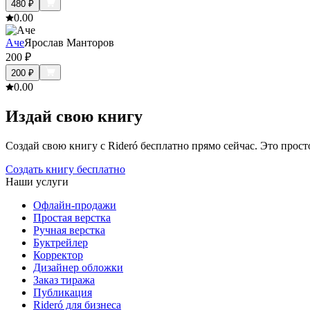
480
₽
0.0
0
Аче
Ярослав Манторов
200
₽
200
₽
0.0
0
Издай свою книгу
Создай свою книгу с Rideró бесплатно прямо сейчас. Это просто,
Создать книгу бесплатно
Наши услуги
Офлайн-продажи
Простая верстка
Ручная верстка
Буктрейлер
Корректор
Дизайнер обложки
Заказ тиража
Публикация
Rideró для бизнеса