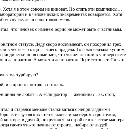
. Хотя я в этом совсем не виноват. Но опять эти комплексы…
 лаборатории и в человеческих экскрементах ковыряется. Хотя
юбом случае, лечит она только меня.
очитал, что человек с именем Борис не может быть счастливым.
онятном статусе. Деду скоро восемьдесят, он похоронил трех
али в честь его отца — моего прадеда. Тот был сначала купцом,
риодически он вспоминает, что читает лекции в университете
ов и аспирантов. А может и аспиранток. Черт его знает. Сил-то
руг я мастурбирую?
й, и я просто смотрю в потолок.
женщины не любят». А если доктор — женщина? Так, стоп,
итал и старался меньше сталкиваться с неприглядными
 Короче, из вузовских стен я вышел инженером-строителем,
 конторе, в другой, покрутился на стройке в качестве мастера.
когда где-то что-то начинают строить, набирают людей