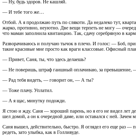
— Ну, будь здоров. Не кашляй.
— И тебе того же…
Отбой. А я продолжаю путь по слякоти. Да недалеко тут, кварт
жарко, противно, неуютно. Две вещи терпеть не могу — очер
что маман заполнила квитанцию. Так, сдачу серебряную в кар
Разворачиваюсь и получаю тычок в плечо. И голос: — Боб, прив
такие красивые мне просто как враги классовые. Офисный план
— Привет, Саня, ты, что здесь делаешь?
— Не поверишь, штраф гаишный оплачиваю, за превышение, — 
— Рад тебя видеть, — говорит он, — А ты?
— Тоже плачу. Уплатил.
— А я щас, минутку подожди.
Я стою и жду. Саня — хороший парень, но я его не видел лет де
шел домой, а он к очередной даме, или оставался с ней. Зачем 
Саня вышел, действительно, быстро. Я оглядел его еще раз — 
редеть, зато улыбка, как в Голливуде.