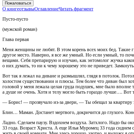
Пожаловаться
О книге
отзывы
Оглавление
Читать фрагмент
Пусто-пусто
(мужской роман)
Глава первая
Меня женщины не любят. В этом корень всех моих бед. Такие гру
другое место. Наверно, я все же умный. Но если умный, то п
вещами. Себя препарирую и изучаю, как энтомолог жучка каког
о них думать, то ни к чему хорошему это не приведет. Замкнуты
Вот так я лежал на диване и размышлял, глядя в потолок. Потол
холостом существовании и плюсы. Тем более что диван был хо
головой у меня лежала целая груда подушек, мне было вполне 
а душе не очень. Хотя и телу могло быть гораздо лучше…. Вот 
— Борис! — прозвучало из-за двери, — Ты обещал за квартиру з
Блин… Маман. Достанет мертвого, докричится до глухого. Коне
Ладно. Сделаем паузу. Вздохнем воздуха. Затхлого. Надо бы окн
33 года. Возраст Христа. А еще Илья Муромец 33 года сиднем с
жить в своей комнате. Мне здесь хорошо, уютно, и выхожу я от