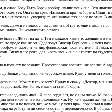
, и слава Богу. Быть Борей вообще свыше моих сил. Это диагноз
то советует. Она сама врач. Называется врач-лаборант. Сидит в
е в моих мозгах и утверждает, что занимается вовсе не этим. В л
имечко. Даже и не знаю, с чем сравнить. Я где-то еще в школе пр
зменилось. Но комплекс-то остался.
не бывает. Живет на даче. Там мелькают какие-то женщины в неп
е, то вроде как не он. Деда зовут Виктор Борисович и меня назв
софом, и смотрит на мир философски-пофигистично. Правда, пе
ман. Вижу я его реже, да и часть своих сил он тратит на студент
.
о в комнату не заходит. Профессорское воспитание все же. А вд
 футболке с надписью на нерусском языке. Руки у меня за голово
 врачу пора. Может к
секс
ологу? Приду и скажу: «Доктор, меня 
 гордостью). Тем более, маман за стеной ходит.
ели гордились мной. И папа гордился, но о нем позже. Много ч
 куда шли многие из неопределившихся. Ну, не в армию же идти.
мию так и не пошел, все же маман у меня врач, поработал в одной
ника на работу то ли сезонную, то ли периодическую. В общем, 