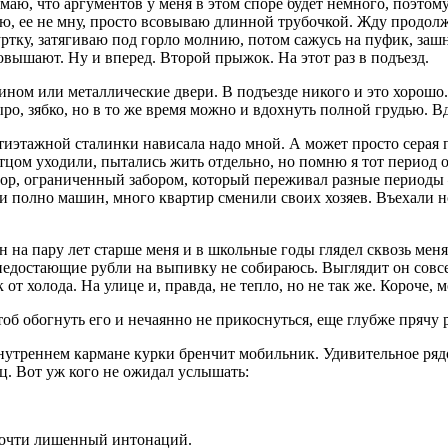
ю, что аргументов у меня в этом споре будет немного, поэтому
ю, ее не мну, просто всовываю длинной трубочкой. Жду продолже
уртку, затягиваю под горло молнию, потом сажусь на пуфик, за
вышают. Ну и вперед. Второй прыжок. На этот раз в подъезд.
ом или металлические двери. В подъезде никого и это хорошо. Т
ро, зябко, но в то же время можно и вдохнуть полной грудью. В
тиэтажной сталинки нависала надо мной. А может просто серая по
отцом уходили, пытались жить отдельно, но помню я тот период 
двор, ограниченный забором, который переживал разные периоды
 полно машин, много квартир сменили своих хозяев. Въехали но
 на пару лет старше меня и в школьные годы глядел сквозь меня
недостающие рубли на выпивку не собираюсь. Выглядит он совсем
от холода. На улице и, правда, не тепло, но не так же. Короче, м
чтоб обогнуть его и нечаянно не прикоснуться, еще глубже прячу
нутреннем кармане курки бренчит мобильник. Удивительное рядом
ц. Вот уж кого не ожидал услышать:
почти лишенный интонаций.