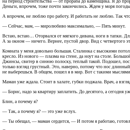
на период строительства — от прораба до каменщика. Я до прор
Деньги, впрочем, тоже почти закончились. Ждем у моря погоды
А впрочем, не люблю про работу. И работать не люблю. Так что
— Сейчас, мам, — миролюбиво максимально, — Пять минут.
Встаю, встаю… Оторвался от мягкого дивана, ноги в тапки. Дл
А за окном — ничего. Вернее, пустой двор. Вид с четвертого эт
Комната у меня довольно большая. Сталинка с высокими потол
кресло. Из нового — плазма на стене, да ноут на столе. Больш
Джинсы, свитер в синюю полоску, теплый такой. Подошел, посм
только взгляд грустный. Это, наверно, потому что нос длинный
не выберешься. В общем, пошел я в мир. Вот с такими мыслями
Маман уже ждала. Стоит в халате, губки поджала. Врач, а взгля
— Борис, надо за квартиру заплатить. До десятого, а сегодня уж
Блин, а почему я?
— Так, а почему я? — это уже вслух.
— Ты обещал, — маман сердится, — И потом я работаю, готовл