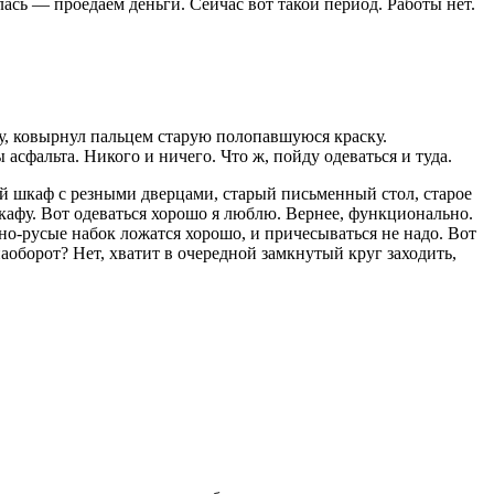
лась — проедаем деньги. Сейчас вот такой период. Работы нет.
ку, ковырнул пальцем старую полопавшуюся краску.
асфальта. Никого и ничего. Что ж, пойду одеваться и туда.
й шкаф с резными дверцами, старый письменный стол, старое
шкафу. Вот одеваться хорошо я люблю. Вернее, функционально.
о-русые набок ложатся хорошо, и причесываться не надо. Вот
наоборот? Нет, хватит в очередной замкнутый круг заходить,