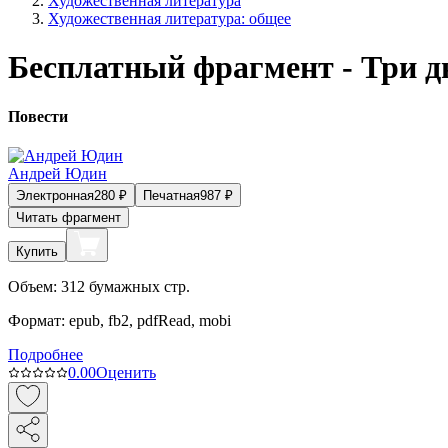
Художественная литература
Художественная литература: общее
Бесплатный фрагмент - Три дн
Повести
Андрей Юдин
Электронная
280
₽
Печатная
987
₽
Читать фрагмент
Купить
Объем:
312
бумажных стр.
Формат:
epub, fb2, pdfRead, mobi
Подробнее
0.0
0
Оценить