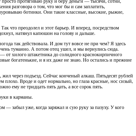
 просто протягиваю руку и беру деньги — тысячи, сотни,
ния разговора о том, что мог бы и сам заплатить,
шнуровываю ботинки. Они такие классные, высокие, рыжие,
ак что преодолел и этот барьер. И вперед, посредством
дохнул, натянул капюшон на голову и дальше.
года так действовала. И дом тут вовсе не при чем? Я здесь
очень туманно. А потом отец ушел, и мы вернулись сюда.
 — от хилого штакетника до солидного краснокирпичного
вые богатенькие, и я их даже не знаю. Но остались и прежние
, жил через подъезд. Сейчас конченый алкаш. Пятьдесят рублей
 плохо. Вроде и одет нормально, но глаза красные, нос сизый,
ожно ему не тридцать пять дать, а все сорок пять.
 руки в карманы.
 — забыл уже, когда заряжал и сую руку за пазуху. У кого