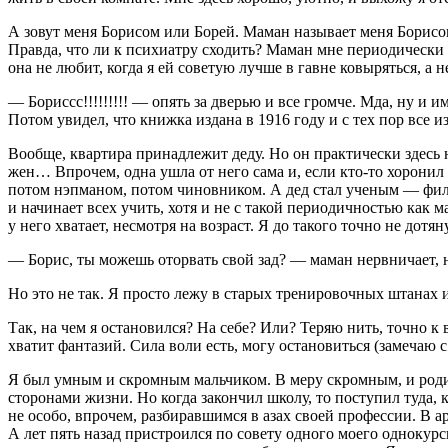
А зовут меня Борисом или Борей. Маман называет меня Борисом
Правда, что ли к психиатру сходить? Маман мне периодически э
она не любит, когда я ей советую лучше в гавне ковыряться, а н
— Бориссс!!!!!!!!! — опять за дверью и все громче. Мда, ну и 
Потом увидел, что книжка издана в 1916 году и с тех пор все и
Вообще, квартира принадлежит деду. Но он практически здесь 
жен… Впрочем, одна ушла от него сама и, если кто-то хоронил е
потом нэпманом, потом чиновником. А дед стал ученым — фило
и начинает всех учить, хотя и не с такой периодичностью как ма
у него хватает, несмотря на возраст. Я до такого точно не дотяну
— Борис, ты можешь оторвать свой зад? — маман нервничает, н
Но это не так. Я просто лежу в старых тренировочных штанах и
Так, на чем я остановился? На себе? Или? Теряю нить, точно к
хватит фантазий. Сила воли есть, могу остановиться (замечаю с
Я был умным и скромным мальчиком. В меру скромным, и родит
сторонами жизни. Но когда закончил школу, то поступил туда,
не особо, впрочем, разбиравшимся в азах своей профессии. В ар
А лет пять назад пристроился по совету одного моего однокурс