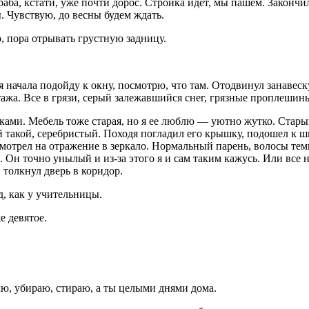
аба, кстати, уже почти дорос. Стройка идет, мы пашем. Закончи
. Чувствую, до весны будем ждать.
, пора отрывать грустную задницу.
я начала подойду к окну, посмотрю, что там. Отодвинул занавес
ажа. Все в грязи, серый залежавшийся снег, грязные проплешины 
ками. Мебель тоже старая, но я ее люблю — уютно жутко. Стары
ой такой, серебристый. Походя погладил его крышку, подошел к 
отрел на отражение в зеркало. Нормальный парень, волосы темн
. Он точно унылый и из-за этого я и сам таким кажусь. Или все 
 толкнул дверь в коридор.
д, как у учительницы.
е девятое.
ю, убираю, стираю, а ты целыми днями дома.