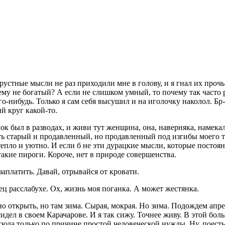
стные мысли не раз приходили мне в голову, и я гнал их прочь. 
очему не богатый? А если не слишком умный, то почему так час
о-нибудь. Только я сам себя высушил и на иголочку наколол. Бр-
й круг какой-то.
ок был в разводах, и живи тут женщина, она, наверняка, намекал
ть старый и продавленный, но продавленный под изгибы моего т
тепло и уютно. И если б не эти дурацкие мысли, которые посто
такие пироги. Короче, нет в природе совершенства.
аплатить. Давай, отрывайся от кровати.
ц расслабухе. Ох, жизнь моя поганка. А может жестянка.
о открыть, но там зима. Сырая, мокрая. Но зима. Подождем апрел
идел в своем Карачарове. И я так сижу. Точнее живу. В этой бо
сюда только по причине простой человеческой нужды. Ну, поесть 