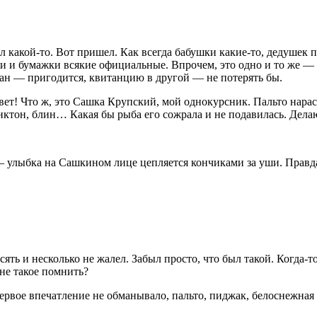
ал какой-то. Вот пришел. Как всегда бабушки какие-то, дедушек 
еди и бумажки всякие официальные. Впрочем, это одно и то же
ман — пригодится, квитанцию в другой — не потерять бы.
ет! Что ж, это Сашка Крупский, мой однокурсник. Пальто нарасп
ктон, блин… Какая бы рыба его сожрала и не подавилась. Делаю
улыбка на Сашкином лице цепляется кончиками за уши. Правда,
сять и несколько не жалел. Забыл просто, что был такой. Когда-т
мне такое помнить?
первое впечатление не обманывало, пальто, пиджак, белоснежная