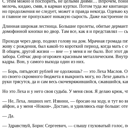
С этим можно и поспорить, не целыми днями… Впрочем, понима
мелочь, кидаю, смяв, в карман куртки. Потом туда же квитанци
но продолжения не следует, может и правда некогда. Одеваю к
и главное не пропускают никакую сырость. Даже настроение по
Длинная широкая лестница. Большие пролеты, обитые дермантин
домофонной кнопки во двор. Там все, как я и представлял — сы
Проходя через двор, поднял голову на дом. Мрачная громада пя
живу с рождения, был какой-то короткий период, когда мать с 
В общем, другой жизни — вне — у меня и не было. Вот этот 
забора. Сейчас двор огорожен красивым металлическим. Внутри
кадры. Вон, у самого выхода один из них.
— Борь, пятьдесят рублей не одолжишь? — это Леха Маслов. Он
из своего скромного бюджета я выкроить могу, но Лехе давать 
руки трясутся, да и сам весь скочевряжившийся, сжавшийся, как 
Но это Леха и у него своя судьба. У меня своя. Я делаю крюк, 
— Не, Леха, лишних нет. Извини, — бросаю на ходу, и тут во в
айфон, а у меня «Нокия». Достаю, и удивляюсь еще больше: оте
— Да.
— Здравствуй, Борис Сергеевич, — слышу глуховатый голос, 