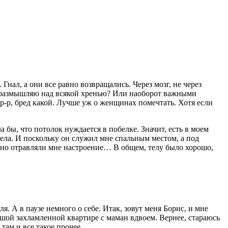
Гнал, а они все равно возвращались. Через мозг, не через
то размышляю над всякой хренью? Или наоборот важными
р-р, бред какой. Лучше уж о женщинах помечтать. Хотя если
а бы, что потолок нуждается в побелке. Значит, есть в моем
ела. И поскольку он служил мне спальным местом, а под
янно отравляли мне настроение… В общем, телу было хорошо,
я. А в паузе немного о себе. Итак, зовут меня Борис, и мне
льшой захламленной квартире с маман вдвоем. Вернее, стараюсь
там и все такое прочее.