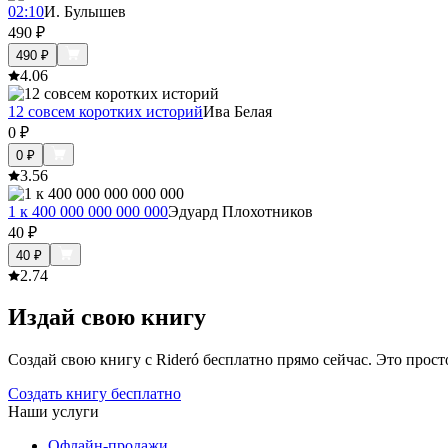
02:10
И. Булышев
490
₽
490
₽
4.0
6
12 совсем коротких историй
Ива Белая
0
₽
0
₽
3.5
6
1 к 400 000 000 000 000
Эдуард Плохотников
40
₽
40
₽
2.7
4
Издай свою книгу
Создай свою книгу с Rideró бесплатно прямо сейчас. Это просто,
Создать книгу бесплатно
Наши услуги
Офлайн-продажи