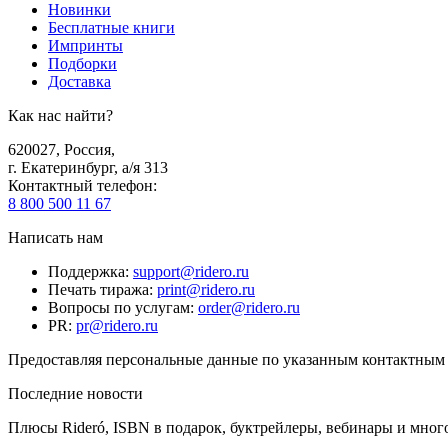
Новинки
Бесплатные книги
Импринты
Подборки
Доставка
Как нас найти?
620027
,
Россия
,
г. Екатеринбург, а/я 313
Контактный телефон
:
8 800 500 11 67
Написать нам
Поддержка
:
support@ridero.ru
Печать тиража
:
print@ridero.ru
Вопросы по услугам
:
order@ridero.ru
PR
:
pr@ridero.ru
Предоставляя персональные данные по указанным контактным д
Последние новости
Плюсы Rideró, ISBN в подарок, буктрейлеры, вебинары и мног