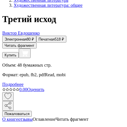
Художественная литература
Художественная литература: общее
Третий исход
Виктор Евдошенко
Электронная
80
₽
Печатная
518
₽
Читать фрагмент
Купить
Объем:
48
бумажных стр.
Формат:
epub, fb2, pdfRead, mobi
Подробнее
0.0
0
Оценить
Пожаловаться
О книге
отзывы
Оглавление
Читать фрагмент