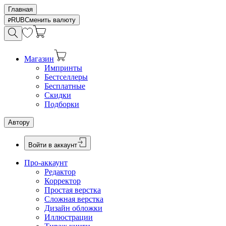
Главная
RUB
Сменить валюту
Магазин
Импринты
Бестселлеры
Бесплатные
Скидки
Подборки
Автору
Войти в аккаунт
Про-аккаунт
Редактор
Корректор
Простая верстка
Сложная верстка
Дизайн обложки
Иллюстрации