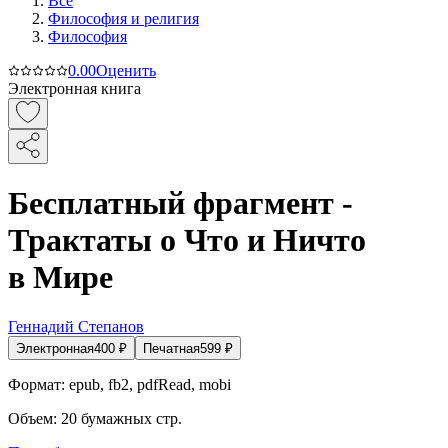
Все
Философия и религия
Философия
0.0
0
Оценить
Электронная книга
Бесплатный фрагмент -
Трактаты о Что и Ничто
в Мире
Геннадий Степанов
Электронная
400
₽
Печатная
599
₽
Формат:
epub, fb2, pdfRead, mobi
Объем:
20
бумажных стр.