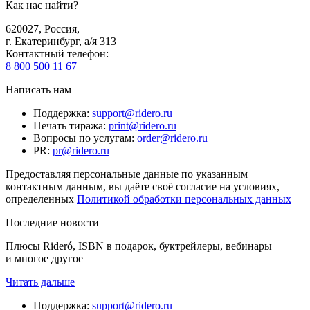
Как нас найти?
620027
,
Россия
,
г. Екатеринбург, а/я 313
Контактный телефон
:
8 800 500 11 67
Написать нам
Поддержка
:
support@ridero.ru
Печать тиража
:
print@ridero.ru
Вопросы по услугам
:
order@ridero.ru
PR
:
pr@ridero.ru
Предоставляя персональные данные по указанным
контактным данным, вы даёте своё согласие на условиях,
определенных
Политикой обработки персональных данных
Последние новости
Плюсы Rideró, ISBN в подарок, буктрейлеры, вебинары
и многое другое
Читать дальше
Поддержка
:
support@ridero.ru