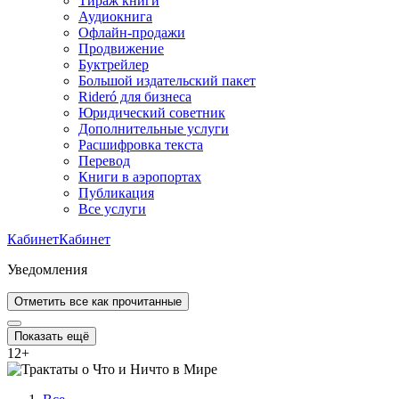
Тираж книги
Аудиокнига
Офлайн-продажи
Продвижение
Буктрейлер
Большой издательский пакет
Rideró для бизнеса
Юридический советник
Дополнительные услуги
Расшифровка текста
Перевод
Книги в аэропортах
Публикация
Все услуги
Кабинет
Кабинет
Уведомления
Отметить все как прочитанные
Показать ещё
12
+