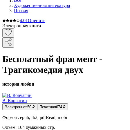
Все
Художественная литература
Поэзия
4.0
1
Оценить
Электронная книга
Бесплатный фрагмент -
Трагикомедия двух
история любви
В. Корчагин
Электронная
50
₽
Печатная
674
₽
Формат:
epub, fb2, pdfRead, mobi
Объем:
164
бумажных стр.