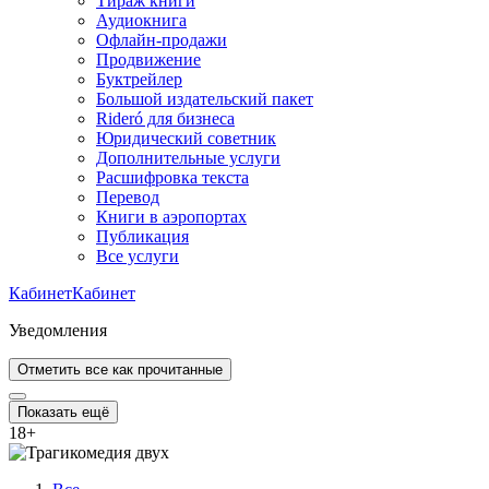
Тираж книги
Аудиокнига
Офлайн-продажи
Продвижение
Буктрейлер
Большой издательский пакет
Rideró для бизнеса
Юридический советник
Дополнительные услуги
Расшифровка текста
Перевод
Книги в аэропортах
Публикация
Все услуги
Кабинет
Кабинет
Уведомления
Отметить все как прочитанные
Показать ещё
18
+