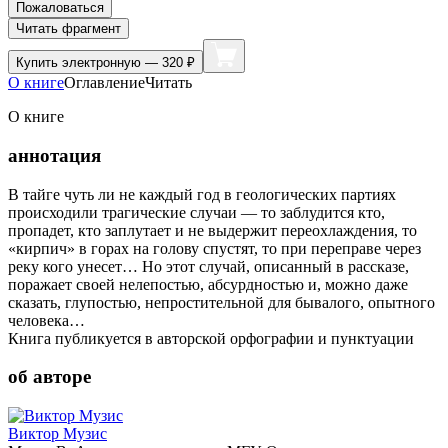
Пожаловаться
Читать фрагмент
Купить
электронную — 320 ₽
О книге
Оглавление
Читать
О книге
аннотация
В тайге чуть ли не каждый год в геологических партиях
происходили трагические случаи — то заблудится кто,
пропадет, кто заплутает и не выдержит переохлаждения, то
«кирпич» в горах на голову спустят, то при переправе через
реку кого унесет… Но этот случай, описанный в рассказе,
поражает своей нелепостью, абсурдностью и, можно даже
сказать, глупостью, непростительной для бывалого, опытного
человека…
Книга публикуется в авторской орфографии и пунктуации
об авторе
Виктор Музис