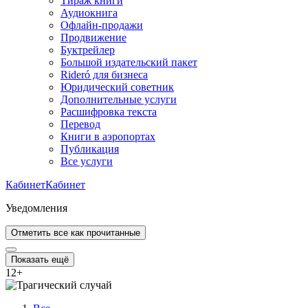
Тираж книги
Аудиокнига
Офлайн-продажи
Продвижение
Буктрейлер
Большой издательский пакет
Rideró для бизнеса
Юридический советник
Дополнительные услуги
Расшифровка текста
Перевод
Книги в аэропортах
Публикация
Все услуги
Кабинет
Кабинет
Уведомления
Отметить все как прочитанные
Показать ещё
12
+