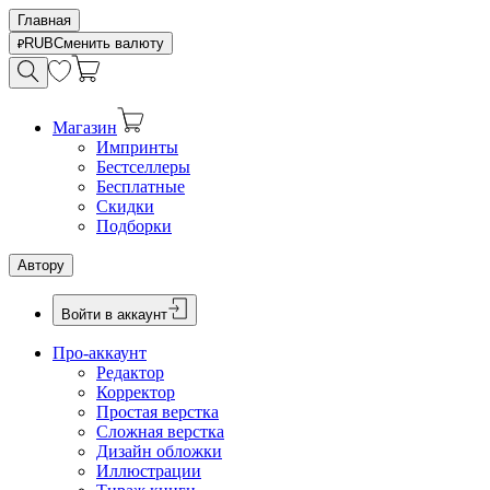
Главная
RUB
Сменить валюту
Магазин
Импринты
Бестселлеры
Бесплатные
Скидки
Подборки
Автору
Войти в аккаунт
Про-аккаунт
Редактор
Корректор
Простая верстка
Сложная верстка
Дизайн обложки
Иллюстрации