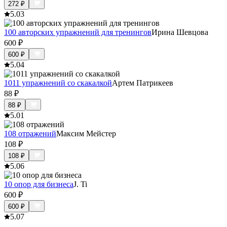
272
₽
5.0
3
100 авторских упражнений для тренингов
Ирина Шевцова
600
₽
600
₽
5.0
4
1011 упражнений со скакалкой
Артем Патрикеев
88
₽
88
₽
5.0
1
108 отражений
Максим Мейстер
108
₽
108
₽
5.0
6
10 опор для бизнеса
J. Ti
600
₽
600
₽
5.0
7