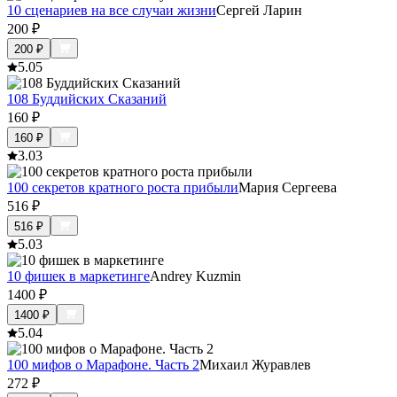
10 сценариев на все случаи жизни
Сергей Ларин
200
₽
200
₽
5.0
5
108 Буддийских Сказаний
160
₽
160
₽
3.0
3
100 секретов кратного роста прибыли
Мария Сергеева
516
₽
516
₽
5.0
3
10 фишек в маркетинге
Andrey Kuzmin
1400
₽
1400
₽
5.0
4
100 мифов о Марафоне. Часть 2
Михаил Журавлев
272
₽