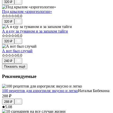
320
₽
Под крылом «аэрогеологии»
0.0
320
₽
А я еду за туманом и за запахом тайги
0.0
320
₽
А вот был случай
0.0
240
₽
Показать ещё
Рекомендуемые
100 рецептов для аэрогриля: вкусно и легко
Наталья Бибекина
288
₽
288
₽
5.0
8