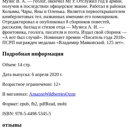
Музис В. А. — геолог, окончил МГУ. Отслужил год в армии,
получив в последствии офицерское звание. Работал в районах
Колымы, Чары, Яны и Оленька. Является первооткрывателем
кимберлитовых тел, названных именами его помощников.
Отредактировал и опубликовал 8 сборников повестей,
рассказов, баллад и стихов отца — Музиса А. И. —
фронтовика, геолога, писателя и поэта. Издал свой сборник —
«А вот был случай». Номинант премии «Писатель года 2018».
ПСРП награжден медалью «Владимир Маяковский. 125 лет».
Подробная информация
Объем:
14
стр.
Дата выпуска:
6 апреля 2020 г.
Возрастное ограничение:
12
+
В магазинах:
Amazon
Wildberries
Ozon
Формат:
epub, fb2, pdfRead, mobi
ISBN:
978-5-4498-5345-5
отзывы