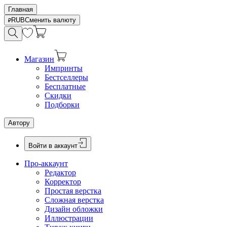
Главная
RUB
Сменить валюту
Магазин
Импринты
Бестселлеры
Бесплатные
Скидки
Подборки
Автору
Войти в аккаунт
Про-аккаунт
Редактор
Корректор
Простая верстка
Сложная верстка
Дизайн обложки
Иллюстрации