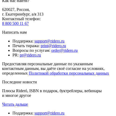
Как нас найти?
620027
,
Россия
,
г. Екатеринбург, а/я 313
Контактный телефон
:
8 800 500 11 67
Написать нам
Поддержка
:
support@ridero.ru
Печать тиража
:
print@ridero.ru
Вопросы по услугам
:
order@ridero.ru
PR
:
pr@ridero.ru
Предоставляя персональные данные по указанным
контактным данным, вы даёте своё согласие на условиях,
определенных
Политикой обработки персональных данных
Последние новости
Плюсы Rideró, ISBN в подарок, буктрейлеры, вебинары
и многое другое
Читать дальше
Поддержка
:
support@ridero.ru