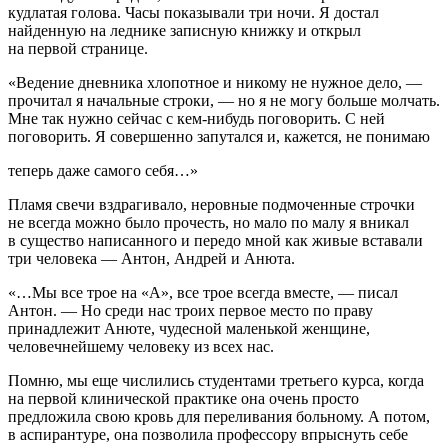
кудлатая голова. Часы показывали три ночи. Я достал
найденную на леднике записную книжку и открыл
на первой странице.
«Ведение дневника хлопотное и никому не нужное дело, —
прочитал я начальные строки, — но я не могу больше молчать.
Мне так нужно сейчас с кем-нибудь поговорить. С ней
поговорить. Я совершенно запутался и, кажется, не понимаю
теперь даже самого себя…»
Пламя свечи вздрагивало, неровные подмоченные строчки
не всегда можно было прочесть, но мало по малу я вникал
в существо написанного и передо мной как живые вставали
три человека — Антон, Андрей и Анюта.
«…Мы все трое на «А», все трое всегда вместе, — писал
Антон. — Но среди нас троих первое место по праву
принадлежит Анюте, чудесной маленькой женщине,
человечнейшему человеку из всех нас.
Помню, мы еще числились студентами третьего курса, когда
на первой клинической практике она очень просто
предложила свою кровь для переливания больному. А потом,
в аспирантуре, она позволила профессору впрыснуть себе