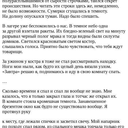
полурасплывшимися от сырости строчками, таился секрет
происшествия. Но читать эти строки здесь же, немедленно,
не было возможности. Сумерки сгущались в темноту.
На долину опускался туман. Надо было спешить.
В лагере уже беспокоились о нас. В темное небо одна
за другой взлетали ракеты. Их бледно-зеленый свет на минуту
разрывал черный полог мрака и тогда видны были силуэты
домиков. Светился красноватым светом костер,
слышались голоса. Приятно было чувствовать, что тебя ждут
товарищи.
За ужином у костра я тоже не стал рассматривать находку.
Ноги мои ныли, как будто их целый день вязали узлом.
«Завтра» решаю я, поднимаюсь и иду в свою комнату спать.
…
Сколько времени я спал и спал ли вообще не знаю. Мне
казалось, что я только закрыл глаза и тотчас же открыл их.
В комнате стояла кромешная темнота. Занавешенное
брезентом окно как будто не существовало вообще. Я
протянул руку
к месту, где лежали спички и засветил свечу. Мой напарник
по походу спал рядом, из спального мешка торчала только его