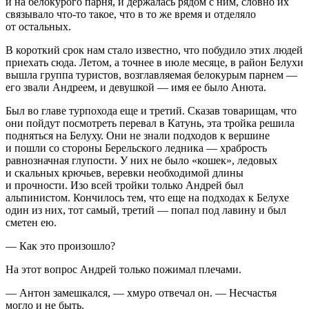
и на белокурого парня, и держалась рядом с ним, словно их
связывало что-то такое, что в то же время и отделяло
от остальных.
В короткий срок нам стало известно, что побудило этих людей
приехать сюда. Летом, а точнее в июле месяце, в район Белухи
вышла группа туристов, возглавляемая белокурым парнем —
его звали Андреем, и девушкой — имя ее было Анюта.
Был во главе турпохода еще и третий. Сказав товарищам, что
они пойдут посмотреть перевал в Катунь, эта тройка решила
подняться на Белуху. Они не знали подходов к вершине
и пошли со стороны Берельского ледника — храбрость
равнозначная глупости. У них не было «кошек», ледовых
и скальных крючьев,
веревк
и необходимой длины
и прочности. Изо всей тройки только Андрей был
альпинистом. Кончилось тем, что еще на подходах к Белухе
один из них, тот самый, третий — попал под лавину и был
сметен ею.
— Как это произошло?
На этот вопрос Андрей только пожимал плечами.
— Антон замешкался, — хмуро отвечал он. — Несчастья
могло и не быть.