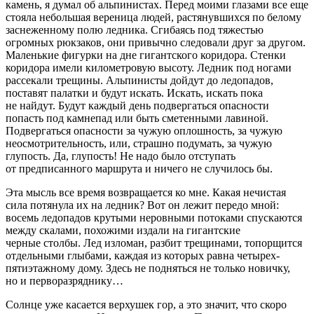
камень, я думал об альпинистах. Перед моими глазами все еще
стояла небольшая вереница людей, растянувшихся по белому
заснеженному полю ледника. Сгибаясь под тяжестью
огромных рюкзаков, они привычно следовали друг за другом.
Маленькие фигурки на дне гигантского коридора. Стенки
коридора имели километровую высоту. Ледник под ногами
рассекали трещины. Альпинисты дойдут до ледопадов,
поставят палатки и будут искать. Искать, искать пока
не найдут. Будут каждый день подвергаться опасности
попасть под камнепад или быть сметенными лавиной.
Подвергаться опасности за чужую оплошность, за чужую
неосмотрительность, или, страшно подумать, за чужую
глупость. Да, глупость! Не надо было отступать
от предписанного маршрута и ничего не случилось бы.
Эта мысль все время возвращается ко мне. Какая нечистая
сила потянула их на ледник? Вот он лежит передо мной:
восемь ледопадов крутыми неровными потоками спускаются
между скалами, похожими издали на гигантские
черные столбы. Лед изломан, разбит трещинами, топорщится
отдельными глыбами, каждая из которых равна четырех-
пятиэтажному дому. Здесь не подняться не только новичку,
но и перворазряднику…
Солнце уже касается верхушек гор, а это значит, что скоро