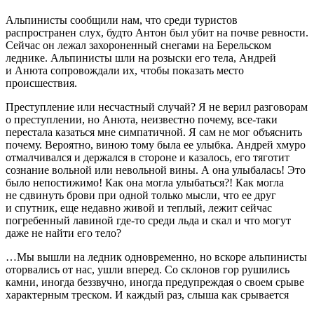
Альпинисты сообщили нам, что среди туристов
распространен слух, будто Антон был убит на почве ревности.
Сейчас он лежал захороненный снегами на Берельском
леднике. Альпинисты шли на розыски его тела, Андрей
и Анюта сопровождали их, чтобы показать место
происшествия.
Преступление или несчастный случай? Я не верил разговорам
о преступлении, но Анюта, неизвестно почему, все-таки
перестала казаться мне симпатичной. Я сам не мог объяснить
почему. Вероятно, виною тому была ее улыбка. Андрей хмуро
отмалчивался и держался в стороне и казалось, его тяготит
сознание вольной или невольной вины. А она улыбалась! Это
было непостижимо! Как она могла улыбаться?! Как могла
не сдвинуть брови при одной только мысли, что ее друг
и спутник, еще недавно живой и теплый, лежит сейчас
погребенный лавиной где-то среди льда и скал и что могут
даже не найти его тело?
…Мы вышли на ледник одновременно, но вскоре альпинисты
оторвались от нас, ушли вперед. Со склонов гор рушились
камни, иногда беззвучно, иногда предупреждая о своем срыве
характерным треском. И каждый раз, слыша как срывается