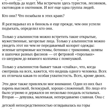
кто-нибудь да ходит. Мы встречали здесь туристов, лесовиков,
скотоводов и охотников. И вот еще одна группа людей.
Кто они? Что позабыли в этих краях?
Я разглядывал их в бинокль и еще прежде, чем они успели
подъехать, определил кто они.
Только у альпинистов можно встретить такие открытые,
мужественные, загорелые лица. Только у альпинистов можно
увидеть этот ни чем не передаваемый колорит одежды:
зеленые штормовые костюмы, ботинки с триконями, шляпы
и шапочки разных фасонов — от фетровой «тирольки»
со шнурком до вязаного колпачка с помпушкой.
Только у альпинистов бывает такая «спайка», что, когда
смотришь на всех, кажется, что видишь одного человека. Всех
их отличала какая-то особая ухватистость. Всех, кроме двоих.
Эти двое также привлекли мое внимание. Один из них был
парень высокий, белокурый, хорошо сложенный. Но лицо его
было угрюмо и держался он несколько поодаль остальных.
Вторая — девушка, маленькая, непередаваемо славная. Она с
детской непосредственностью оглядывалась на горы