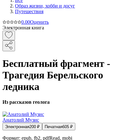
Все
Образ жизни, хобби и досуг
Путешествия
0.0
0
Оценить
Электронная книга
Бесплатный фрагмент -
Трагедия Берельского
ледника
Из рассказов геолога
Анатолий Музис
Электронная
200
₽
Печатная
605
₽
Формат:
epub, fb2, pdfRead, mobi