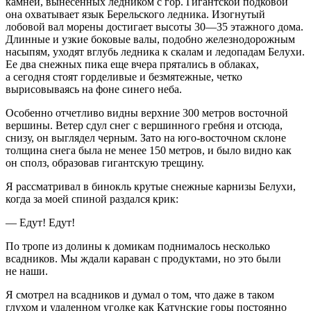
камней, вынесенных ледником с гор. Гигантской подковой
она охватывает язык Берельского ледника. Изогнутый
лобовой вал морены достигает высоты 30—35 этажного дома.
Длинные и узкие боковые валы, подобно железнодорожным
насыпям, уходят вглубь ледника к скалам и ледопадам Белухи.
Ее два снежных пика еще вчера прятались в облаках,
а сегодня стоят горделивые и безмятежные, четко
вырисовываясь на фоне синего неба.
Особенно отчетливо видны верхние 300 метров восточной
вершины. Ветер сдул снег с вершинного гребня и отсюда,
снизу, он выглядел черным. Зато на юго-восточном склоне
толщина снега была не менее 150 метров, и было видно как
он сполз, образовав гигантскую трещину.
Я рассматривал в бинокль крутые снежные карнизы Белухи,
когда за моей спиной раздался крик:
— Едут! Едут!
По тропе из долины к домикам поднималось несколько
всадников. Мы ждали караван с продуктами, но это были
не наши.
Я смотрел на всадников и думал о том, что даже в таком
глухом и удаленном уголке как Катунские горы постоянно