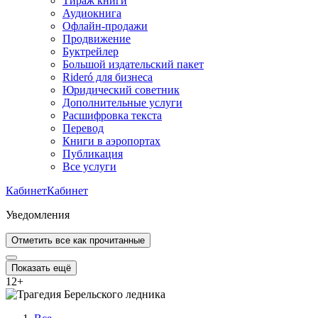
Тираж книги
Аудиокнига
Офлайн-продажи
Продвижение
Буктрейлер
Большой издательский пакет
Rideró для бизнеса
Юридический советник
Дополнительные услуги
Расшифровка текста
Перевод
Книги в аэропортах
Публикация
Все услуги
Кабинет
Кабинет
Уведомления
Отметить все как прочитанные
Показать ещё
12
+