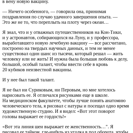
в вену новую вакцину.
— Ничего особенного, — говорила она, принимая
поздравления по случаю удачного завершения опыта. —
Это же не то, что переплыть на плоту через океан…
Я знал, что и у отважных путешественников на Кон-Тики,
и у астронавтов, собирающихся на Луну, и у профессора,
выработавшего новую лечебную вакцину — все рассчитано,
построено на твердых научных данных, и тем не менее
существовал один шанс из тысячи, который решал — жить
человеку или не жить! И нужна была большая любовь к делу,
большой, особый талант, чтобы ввести себе в кровь
20 кубиков неизвестной вакцины.
И у нее был такой талант.
Я не был ни Суриковым, ни Перовым, но мне хотелось
нарисовать ее. Я отличался рисунками еще в школе.
На медицинском факультете, чтобы лучше понять анатомию
человеческого тела, я рисовал с натуры и посещал одно время
художественную студию. И я видел: «Вот этот поворот
головы выражает ее гордость!»
«Вот эта линия шеи выражает ее женственность…". Я
рисовал ее тайком, где-нибудь из уголка в пол оборота, чтобы