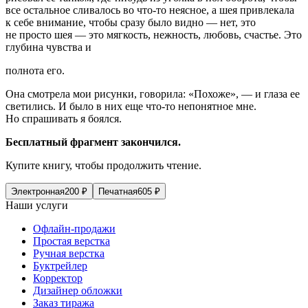
все остальное сливалось во что-то неясное, а шея привлекала
к себе внимание, чтобы сразу было видно — нет, это
не просто шея — это мягкость, нежность, любовь, счастье. Это
глубина чувства и
полнота его.
Она смотрела мои рисунки, говорила: «Похоже», — и глаза ее
светились. И было в них еще что-то непонятное мне.
Но спрашивать я боялся.
Бесплатный фрагмент закончился.
Купите книгу, чтобы продолжить чтение.
Электронная
200
₽
Печатная
605
₽
Наши услуги
Офлайн-продажи
Простая верстка
Ручная верстка
Буктрейлер
Корректор
Дизайнер обложки
Заказ тиража