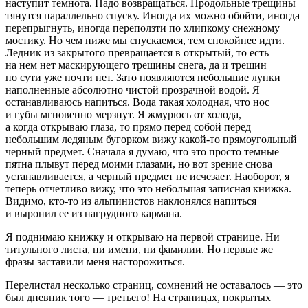
наступит темнота. Надо возвращаться. Продольные трещины
тянутся параллельно спуску. Иногда их можно обойти, иногда
перепрыгнуть, иногда переползти по хлипкому снежному
мостику. Но чем ниже мы спускаемся, тем спокойнее идти.
Ледник из закрытого превращается в открытый, то есть
на нем нет маскирующего трещины снега, да и трещин
по сути уже почти нет. Зато появляются небольшие лунки
наполненные абсолютно чистой прозрачной водой. Я
останавливаюсь напиться. Вода такая холодная, что нос
и губы мгновенно мерзнут. Я жмурюсь от холода,
а когда открываю глаза, то прямо перед собой перед
небольшим ледяным бугорком вижу какой-то прямоугольный
черный предмет. Сначала я думаю, что это просто темные
пятна плывут перед моими глазами, но вот зрение снова
устанавливается, а черный предмет не исчезает. Наоборот, я
теперь отчетливо вижу, что это небольшая записная книжка.
Видимо, кто-то из альпинистов наклонялся напиться
и выронил ее из нагрудного кармана.
Я поднимаю книжку и открываю на первой странице. Ни
титульного листа, ни имени, ни фамилии. Но первые же
фразы заставили меня насторожиться.
Перелистал несколько страниц, сомнений не оставалось — это
был дневник того — третьего! На страницах, покрытых