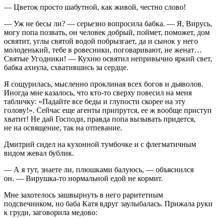
— Цветок просто шабутной, как живой, честно слово!
— Уж не бесы ли? — серьезно вопросила бабка. — Я, Вирусь,
могу попа позвать, он человек добрый, поймет, поможет, дом
освятит, углы святой водой побрызгает, да и сынок у него
молоденький, тебе в ровесники, поговаривают, не женат…
Святые Угодники! — Кухню освятил непривычно яркий свет,
бабка ахнула, схватившись за сердце.
Я сощурилась, мысленно проклиная всех богов и дьяволов.
Иногда мне казалось, что кто-то сверху повесил на меня
табличку: «Падайте все беды и глупости скорее на эту
голову!». Сейчас еще агенты припрутся, ее ж вообще приступ
хватит! Не дай Господи, правда попа вызывать придется,
не на освящение, так на отпевание.
Дмитрий сидел на кухонной тумбочке и с флегматичным
видом жевал бублик.
— А я тут, знаете ли, плюшками балуюсь, — объяснился
он. — Вирушка-то нормальной едой не кормит.
Мне захотелось зашвырнуть в него раритетным
подсвечником, но баба Катя вдруг заулыбалась. Прижала руки
к груди, заговорила медово: