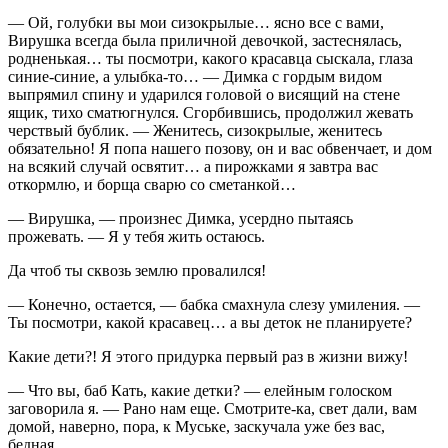
— Ой, голубки вы мои сизокрылые… ясно все с вами,
Вирушка всегда была приличной девочкой, застеснялась,
родненькая… ты посмотри, какого красавца сыскала, глаза
синие-синие, а улыбка-то… — Димка с гордым видом
выпрямил спину и ударился головой о висящий на стене
ящик, тихо сматюгнулся. Сгорбившись, продолжил жевать
черствый бублик. — Женитесь, сизокрылые, женитесь
обязательно! Я попа нашего позову, он и вас обвенчает, и дом
на всякий случай освятит… а пирожками я завтра вас
откормлю, и борща сварю со сметанкой…
— Вирушка, — произнес Димка, усердно пытаясь
прожевать. — Я у тебя жить остаюсь.
Да чтоб ты сквозь землю провалился!
— Конечно, остается, — бабка смахнула слезу умиления. —
Ты посмотри, какой красавец… а вы деток не планируете?
Какие дети?! Я этого придурка первый раз в жизни вижу!
— Что вы, баб Кать, какие детки? — елейным голоском
заговорила я. — Рано нам еще. Смотрите-ка, свет дали, вам
домой, наверно, пора, к Муське, заскучала уже без вас,
бедная…