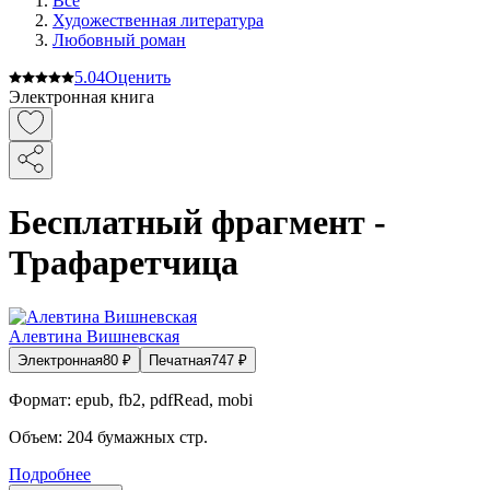
Все
Художественная литература
Любовный роман
5.0
4
Оценить
Электронная книга
Бесплатный фрагмент -
Трафаретчица
Алевтина Вишневская
Электронная
80
₽
Печатная
747
₽
Формат:
epub, fb2, pdfRead, mobi
Объем:
204
бумажных стр.
Подробнее