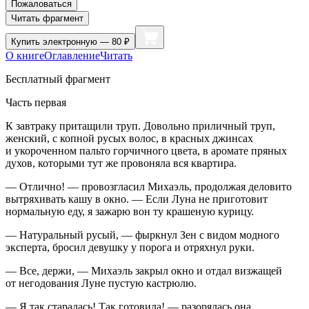
Пожаловаться
Читать фрагмент
Купить
электронную — 80 ₽
О книге
Оглавление
Читать
Бесплатный фрагмент
­Часть первая
К завтраку притащили труп. Довольно приличный труп,
женский, с копной русых волос, в красных джинсах
и укороченном пальто горчичного цвета, в аромате пряных
духов, которыми тут же провоняла вся квартира.
— Отлично! — провозгласил Михаэль, продолжая деловито
вытряхивать кашу в окно. — Если Луна не приготовит
нормальную еду, я зажарю вон ту крашеную курицу.
— Натуральный русый, — фыркнул Зен с видом модного
эксперта, бросил девушку у порога и отряхнул руки.
— Все, держи, — Михаэль закрыл окно и отдал визжащей
от негодования Луне пустую кастрюлю.
— Я так старалась! Так готовила! — разорялась она.