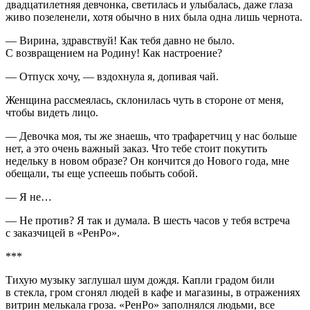
двадцатилетняя девчонка, светилась и улыбалась, даже глаза
живо позеленели, хотя обычно в них была одна лишь чернота.
— Вирина, здравствуй! Как тебя давно не было.
С возвращением на Родину! Как настроение?
— Отпуск хочу, — вздохнула я, допивая чай.
Женщина рассмеялась, склонилась чуть в стороне от меня,
чтобы видеть лицо.
— Девочка моя, ты же знаешь, что трафаретчиц у нас больше
нет, а это очень важный заказ. Что тебе стоит покутить
недельку в новом образе? Он кончится до Нового года, мне
обещали, ты еще успеешь побыть собой.
— Я не…
— Не против? Я так и думала. В шесть часов у тебя встреча
с заказчицей в «РенРо».
***
Тихую музыку заглушал шум дождя. Капли градом били
в стекла, гром сгонял людей в кафе и магазины, в отражениях
витрин мелькала гроза. «РенРо» заполнялся людьми, все