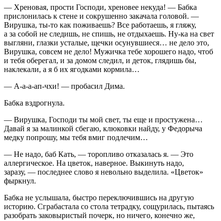
— Хреновая, прости Господи, хреновее некуда! — Бабка
прислонилась к стене и сокрушенно закачала головой. —
Вирушка, ты-то как поживаешь? Все работаешь, я гляжу,
а за собой не следишь, не спишь, не отдыхаешь. Ну-ка на свет
выгляни, глазки усталые, щечки осунувшиеся… не дело это,
Вирушка, совсем не дело! Мужичка тебе хорошего надо, чтоб
и тебя оберегал, и за домом следил, и деток, глядишь бы,
наклекали, а я б их ягодками кормила…
— А-а-а-ап-чхи! — пробасил Дима.
Бабка вздрогнула.
— Вирушка, Господи ты мой свет, ты еще и простужена…
Давай я за малинкой сбегаю, клюковки найду, у Федорыча
медку попрошу, мы тебя вмиг подлечим…
— Не надо, баб Кать, — торопливо отказалась я. — Это
аллергическое. На цветок, наверное. Выкинуть надо,
заразу, — последнее слово я невольно выделила. «Цветок»
фыркнул.
Бабка не услышала, быстро переключившись на другую
историю. Сграбастала со стола тетрадку, сощурилась, пытаясь
разобрать заковыристый почерк, но ничего, конечно же,