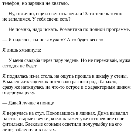
телефон, но зарядки не хватало.
— Ну, отлично, еще и свет отключили! Зато теперь точно
не запалимся. У тебя свечи есть?
— Не помню, надо искать. Романтика по полной программе.
— Я надеюсь, ты не замужем? А то будет весело.
Я лишь хмыкнула:
— У меня свадьба через пару недель. Но не переживай, мужа
сегодня не будет.
Я поднялась из-за стола, на ощупь прошла к шкафу у стены.
В маленьких ящичках потчевало разного рода барахло,
сразу же наткнулась на что-то острое и с характерным шиком
отдернула руку.
— Давай лучше я поищу.
Я вернулась на стул. Покопавшись в ящиках, Дима вывалил
на стол старые свечки, кое-как зажег уже отгоревшие свое
фитильки. Блеклые огоньки осветили полуулыбку на его
лице, заблестели в глазах.