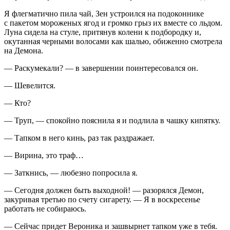
Я флегматично пила чай, Зен устроился на подоконнике
с пакетом мороженых ягод и громко грыз их вместе со льдом.
Луна сидела на стуле, притянув колени к подбородку и,
окутанная черными волосами как шалью, обиженно смотрела
на Демона.
— Раскумекали? — в завершении поинтересовался он.
— Шевелится.
— Кто?
— Труп, — спокойно пояснила я и подлила в чашку кипятку.
— Тапком в него кинь, раз так раздражает.
— Вирина, это траф…
— Заткнись, — любезно попросила я.
— Сегодня должен быть выходной! — разорялся Демон,
закуривая третью по счету сигарету. — Я в воскресенье
работать не собираюсь.
— Сейчас придет Вероника и зашвырнет тапком уже в тебя.