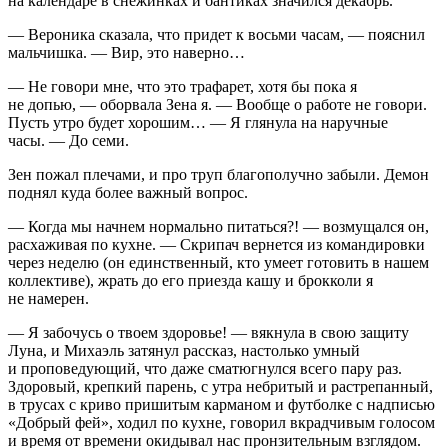
на календаре в снежинках и бантиках значился декабрь.
— Вероника сказала, что придет к восьми часам, — пояснил
мальчишка. — Вир, это наверно…
— Не говори мне, что это трафарет, хотя бы пока я
не допью, — оборвала Зена я. — Вообще о работе не говори.
Пусть утро будет хорошим… — Я глянула на наручные
часы. — До семи.
Зен пожал плечами, и про труп благополучно забыли. Демон
поднял куда более важный вопрос.
— Когда мы начнем нормально питаться?! — возмущался он,
расхаживая по кухне. — Скрипач вернется из командировки
через неделю (он единственный, кто умеет готовить в нашем
коллективе), жрать до его приезда кашу и брокколи я
не намерен.
— Я забочусь о твоем здоровье! — вякнула в свою защиту
Луна, и Михаэль затянул рассказ, настолько умный
и проповедующий, что даже сматюгнулся всего пару раз.
Здоровый, крепкий парень, с утра небритый и растрепанный,
в трусах с криво пришитым карманом и футболке с надписью
«Добрый фей», ходил по кухне, говорил вкрадчивым голосом
и время от времени окидывал нас пронзительным взглядом.