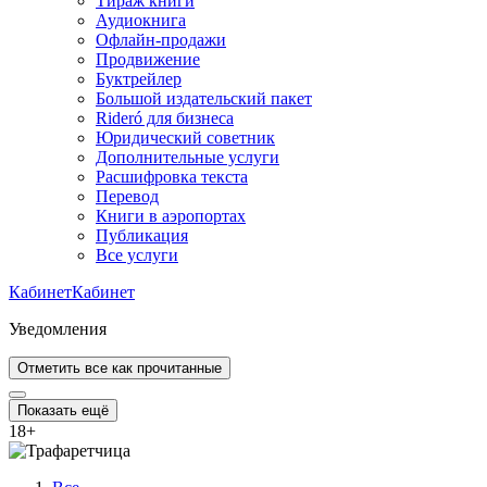
Тираж книги
Аудиокнига
Офлайн-продажи
Продвижение
Буктрейлер
Большой издательский пакет
Rideró для бизнеса
Юридический советник
Дополнительные услуги
Расшифровка текста
Перевод
Книги в аэропортах
Публикация
Все услуги
Кабинет
Кабинет
Уведомления
Отметить все как прочитанные
Показать ещё
18
+