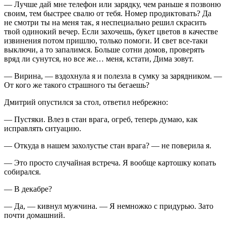
— Лучше дай мне телефон или зарядку, чем раньше я позвоню
своим, тем быстрее свалю от тебя. Номер продиктовать? Да
не смотри ты на меня так, я неспециально решил скрасить
твой одинокий вечер. Если захочешь, букет цветов в качестве
извинения потом пришлю, только помоги. И свет все-таки
выключи, а то запалимся. Больше сотни домов, проверять
вряд ли сунутся, но все же… меня, кстати, Дима зовут.
— Вирина, — вздохнула я и полезла в сумку за зарядником. —
От кого же такого страшного ты бегаешь?
Дмитрий опустился за стол, ответил небрежно:
— Пустяки. Влез в стан врага, огреб, теперь думаю, как
исправлять ситуацию.
— Откуда в нашем захолустье стан врага? — не поверила я.
— Это просто случайная встреча. Я вообще картошку копать
собирался.
— В декабре?
— Да, — кивнул мужчина. — Я немножко с придурью. Зато
почти домашний.