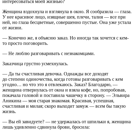
интересоваться моей жизнью?
Женщина вздохнула и взглянула в окно. Я сообразила — глаза.
У нее красивое лицо, изящные шея, плечи, талия — все при
ней, но глаза бесцветные, совершенно пустые. Она уже устала
от жизни.
— Конечно же, я объясню заказ. Но иногда так хочется с кем-
то просто поговорить.
— Не люблю разговаривать с незнакомцами.
Заказчица грустно усмехнулась.
— Да ты счастливая девочка. Однажды все доходят
до степени одиночества, когда готовы разговаривать с кем
угодно… но что это я отвлекаюсь. Заказ? Благодарю, —
женщина отвернулась от окна и взяла кофе, но, попробовав,
покачала головой и поставила чашечку в сторону. — Эльвира
Аникина — моя старая знакомая. Красивая, успешная,
счастливая и милая; скоро выходит замуж — всем бы такую
жизнь.
— Вы ей завидуете? — не удержалась от шпильки я, женщина
лишь удивленно сдвинула брови, бросила: