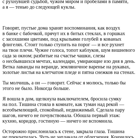
с рухнувшей судьбой, чужим миром и пробелами в памяти,
а я — тенью до следующей куклы.
Говорят, пустые дома хранят воспоминания, как воздух
в банке с бабочкой, прячут их в битых стеклах, в горшках
с засохшими цветами, под крыльями голубей в кованых
флигелях. Стоит только ступить на порог — и все рухнет
на твои плечи. Чужие голоса, топот каблуков, шум вишневого
сада за окном; разбитые на счастье чашки, слезы
о несбывшихся мечтах, календари, умирающие изо дня в день.
Ветка лаванды на веранде, земляничное варенье на рукавах,
золотые листья на клетчатом пледе и пятна снежков на стенах.
Ты молчишь, а он — говорит. Сейчас я молюсь, только бы
этого не было. Никогда больше.
Я вошла в дом, щелкнула выключателем, бросила сумку
на пол. Тишина стояла в комнате, как туман над рекой —
всеобъемлющий, спокойный, недвижимый. Сделала пару
шагов, ничего не почувствовала. Обошла первый этаж:
кухню, коридор, гостиную — ничего не вспомнила.
Осторожно прислонилась к стене, закрыла глаза. Тишина
не прекратилась. Чуть не заплакала от облегчения. Кончилось.