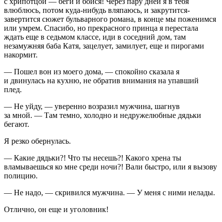
с хрипотцой — беги и бойся! Через пару дней я в тебя
влюблюсь, потом куда-нибудь вляпаюсь, и закрутится-
завертится сюжет бульварного романа, в конце мы поженимся
или умрем. Спасибо, но прекрасного принца я перестала
ждать еще в седьмом классе, иди в соседний дом, там
незамужняя баба Катя, зацелует, замилует, еще и пирогами
накормит.
— Пошел вон из моего дома, — спокойно сказала я
и двинулась на кухню, не обратив внимания на упавший
плед.
— Не уйду, — уверенно возразил мужчина, шагнув
за мной. — Там темно, холодно и недружелюбные дядьки
бегают.
Я резко обернулась.
— Какие дядьки?! Что ты несешь?! Какого хрена ты
вламываешься ко мне среди ночи?! Вали быстро, или я вызову
полицию.
— Не надо, — скривился мужчина. — У меня с ними нелады.
Отлично, он еще и уголовник!