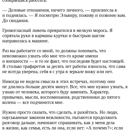
собираешься работать.
— Деловые отношения, ничего личного, — произнесла я
и поднялась. — Я посмотрю Эльвиру, поживу и позвоню вам.
До свидания.
Громогласный ливень превратился в мелкую морось. Я
спрятала руки в карманы куртки и быстрым шагом
направилась к машине.
Раз вы работаете со мной, то должны понимать, что
невозможно узнать обо мне что-то кроме имени
и внешности — и то не факт, что последняя будет настоящей.
Я столько трафаретов за десять лет работы износила, что сама
не всегда уверена, себя я с утра в зеркале вижу или нет.
Никогда не видела смысла в этих встречах, поэтому они
не длились больше десяти минут. Все, что мне нужно узнать, я
узнаю от человека, которого буду заменять. Характер,
привычки, мысли, воспоминания, родственники до пятого
колена — все подчинится мне.
Нужно просто сказать, что сделать, и разойтись. Но люди,
науськанные законом вежливости, пытаются продолжить
разговор дальше, начинают спрашивать, как у меня дела
в жизни, как семья, есть ли она, если нет: «А почему?»; если