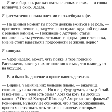
— Я не собираюсь рассказывать о личных счетах, — и снова
взглянула в окно. Задела.
Я флегматично пожала плечами и отхлебнула кофе.
— На данный момент ты просто должна вжиться в ее роль, —
произнесла женщина, задумчиво коснулась крупной сережки
с зеленым камнем. — Поживешь с Артуром, статьи
попишешь… ты умеешь считывать информацию с человека,
мне не стоит вдаваться в подробности ее жизни, верно?
Я кивнула.
— Через неделю, может, чуть позже, я тебе позвоню.
Расскажешь, какие у них отношения в семье, что планируют
на будущее…
— Вам было бы дешевле и проще нанять детектива.
— Вирина, у меня на них большие планы, — заказчица
сложила руки на столе. — Но я еще буду думать, а ты работай.
И все-таки… у тебя есть семья? Хотя бы кот? Ты любишь
каштаны? Осень? Костры? Шоколад? Американские фильмы?
Рок-н-ролл, музыку? Не обижайся, что я так расспрашиваю,
просто хочется знать хоть что-то о человеке, с которым