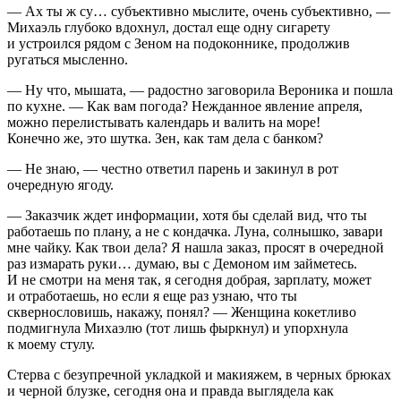
— Ах ты ж су… субъективно мыслите, очень субъективно, —
Михаэль глубоко вдохнул, достал еще одну сигарету
и устроился рядом с Зеном на подоконнике, продолжив
ругаться мысленно.
— Ну что, мышата, — радостно заговорила Вероника и пошла
по кухне. — Как вам погода? Нежданное явление апреля,
можно перелистывать календарь и валить на море!
Конечно же, это шутка. Зен, как там дела с банком?
— Не знаю, — честно ответил парень и закинул в рот
очередную ягоду.
— Заказчик ждет информации, хотя бы сделай вид, что ты
работаешь по плану, а не с кондачка. Луна, солнышко, завари
мне чайку. Как твои дела? Я нашла заказ, просят в очередной
раз измарать руки… думаю, вы с Демоном им займетесь.
И не смотри на меня так, я сегодня добрая, зарплату, может
и отработаешь, но если я еще раз узнаю, что ты
сквернословишь, накажу, понял? — Женщина кокетливо
подмигнула Михаэлю (тот лишь фыркнул) и упорхнула
к моему стулу.
Стерва с безупречной укладкой и макияжем, в черных брюках
и черной блузке, сегодня она и правда выглядела как