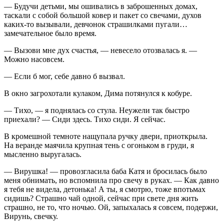
— Будучи детьми, мы ошивались в заброшенных домах,
таскали с собой большой ковер и пакет со свечами, духов
каких-то вызывали, девчонок страшилками пугали…
замечательное было время.
— Вызови мне дух счастья, — невесело отозвалась я. —
Можно насовсем.
— Если б мог, себе давно б вызвал.
В окно загрохотали кулаком, Дима потянулся к кобуре.
— Тихо, — я поднялась со стула. Неужели так быстро
приехали? — Сиди здесь. Тихо сиди. Я сейчас.
В кромешной темноте нащупала ручку двери, приоткрыла.
На веранде маячила крупная тень с огоньком в груди, я
мысленно выругалась.
— Вирушка! — провозгласила баба Катя и бросилась было
меня обнимать, но вспомнила про свечу в руках. — Как давно
я тебя не видела, детонька! А ты, я смотрю, тоже впотьмах
сидишь? Страшно чай одной, сейчас при свете дня жить
страшно, не то, что ночью. Ой, запыхалась я совсем, подержи,
Вирунь, свечку.