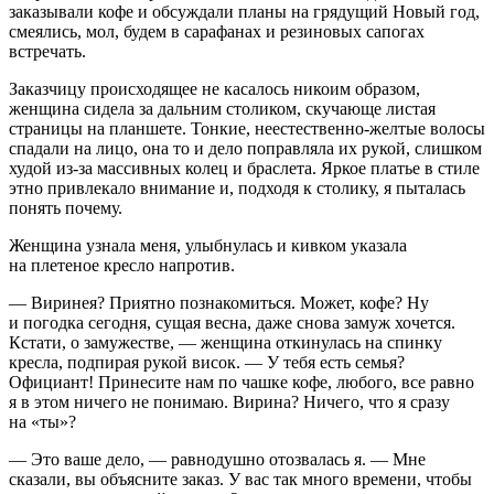
заказывали кофе и обсуждали планы на грядущий Новый год,
смеялись, мол, будем в сарафанах и резиновых сапогах
встречать.
Заказчицу происходящее не касалось никоим образом,
женщина сидела за дальним столиком, скучающе листая
страницы на планшете. Тонкие, неестественно-желтые волосы
спадали на лицо, она то и дело поправляла их рукой, слишком
худой из-за массивных колец и браслета. Яркое платье в стиле
этно привлекало внимание и, подходя к столику, я пыталась
понять почему.
Женщина узнала меня, улыбнулась и кивком указала
на плетеное кресло напротив.
— Виринея? Приятно познакомиться. Может, кофе? Ну
и погодка сегодня, сущая весна, даже снова замуж хочется.
Кстати, о замужестве, — женщина откинулась на спинку
кресла, подпирая рукой висок. — У тебя есть семья?
Официант! Принесите нам по чашке кофе, любого, все равно
я в этом ничего не понимаю. Вирина? Ничего, что я сразу
на «ты»?
— Это ваше дело, — равнодушно отозвалась я. — Мне
сказали, вы объясните заказ. У вас так много времени, чтобы