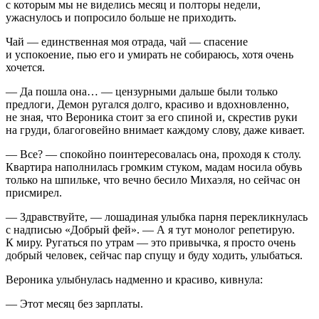
с которым мы не виделись месяц и полторы недели,
ужаснулось и попросило больше не приходить.
Чай — единственная моя отрада, чай — спасение
и успокоение, пью его и умирать не собираюсь, хотя очень
хочется.
— Да пошла она… — цензурными дальше были только
предлоги, Демон ругался долго, красиво и вдохновленно,
не зная, что Вероника стоит за его спиной и, скрестив руки
на груди, благоговейно внимает каждому слову, даже кивает.
— Все? — спокойно поинтересовалась она, проходя к столу.
Квартира наполнилась громким стуком, мадам носила обувь
только на шпильке, что вечно бесило Михаэля, но сейчас он
присмирел.
— Здравствуйте, — лошадиная улыбка парня перекликнулась
с надписью «Добрый фей». — А я тут монолог репетирую.
К миру. Ругаться по утрам — это привычка, я просто очень
добрый человек, сейчас пар спущу и буду ходить, улыбаться.
Вероника улыбнулась надменно и красиво, кивнула:
— Этот месяц без зарплаты.