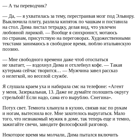
— А ты переводчик?
— Да, — я ухватилась за тему, перестраивая мозг под Эльвиру.
Выключила плиту, разлила кипяток по чашкам и поставила
на стол. Дима листал тетрадку, делая вид, что увлечен
любовной лирикой. — Вообще я синхронист, мотаюсь
по странам, присутствую на переговорах. Художественными
текстами занимаюсь в свободное время, люблю итальянскую
поэзию.
— Мне свободного времени даже чтоб отоспаться
не хватает, — вздохнул Дима и отхлебнул кофе. — Такая
кутерьма сейчас творится… — Мужчина завел рассказ
о нелегкой, но веселой службе.
Я слушала краем уха и набирала смс на телефоне: «Агент
у меня, Зазеркальная, 13. Даже не думайте полошить округу
стрельбой! Если надо, сама его вырублю. Снегина».
Потух свет. Темнота хлынула в кухню, связав нас по рукам
и ногам, вытеснила все. Мне захотелось выругаться. Мало
того, что незнакомый мужик в доме, так теперь еще и темно,
зажигайте свечи, заводите философский разговор.
Некоторое время мы молчали, Дима пытался включить