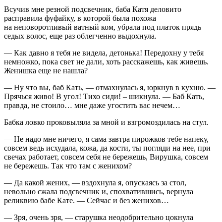
Всучив мне резной подсвечник, баба Катя деловито
расправила фуфайку, в которой была похожа
на неповоротливый ватный ком, убрала под платок прядь
седых волос, еще раз облегченно выдохнула.
— Как давно я тебя не видела, детонька! Передохну у тебя
немножко, пока свет не дали, хоть расскажешь, как живешь.
Женишка еще не нашла?
— Ну что вы, баб Кать, — отмахнулась я, юркнув в кухню. —
Прячься живо! В угол! Тихо сиди! ­– шикнула. — Баб Кать,
правда, не стоило… мне даже угостить вас нечем…
Бабка ловко проковыляла за мной и взгромоздилась на стул.
— Не надо мне ничего, я сама завтра пирожков тебе напеку,
совсем ведь исхудала, кожа, да кости, ты погляди на нее, при
свечах работает, совсем себя не бережешь, Вирушка, совсем
не бережешь. Так что там с женихом?
— Да какой жених, — вздохнула я, опускаясь за стол,
невольно сжала подсвечник и, спохватившись, вернула
реликвию бабе Кате. — Сейчас и без женихов…
— Зря, очень зря, — старушка неодобрительно цокнула