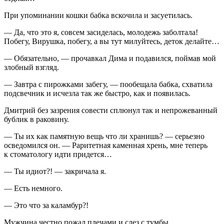
При упоминании кошки бабка вскочила и засуетилась.
— Да, что это я, совсем засиделась, молодежь заболтала!
Побегу, Вирушка, побегу, а вы тут милуйтесь, деток делайте…
— Обязательно, — прочавкал Дима и подавился, поймав мой
злобный взгляд.
— Завтра с пирожками забегу, — пообещала бабка, схватила
подсвечник и исчезла так же быстро, как и появилась.
Дмитрий без зазрения совести сплюнул так и непрожеванный
бублик в раковину.
— Ты их как памятную вещь что ли хранишь? — серьезно
осведомился он. — Раритетная каменная хрень, мне теперь
к стоматологу идти придется…
— Ты идиот?! — закричала я.
— Есть немного.
— Это что за каламбур?!
Мужчина честно пожал плечами и слез с тумбы.