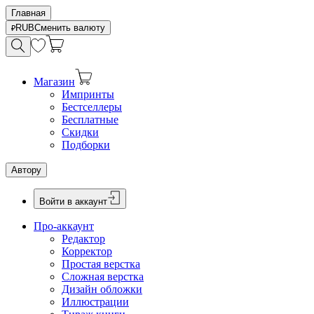
Главная
RUB
Сменить валюту
Магазин
Импринты
Бестселлеры
Бесплатные
Скидки
Подборки
Автору
Войти в аккаунт
Про-аккаунт
Редактор
Корректор
Простая верстка
Сложная верстка
Дизайн обложки
Иллюстрации