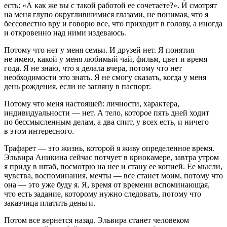
есть: «А как же вы с такой работой ее сочетаете?». И смотрят
на меня глупо округлившимися глазами, не понимая, что я
бессовестно вру и говорю все, что приходит в голову, а иногда
и откровенно над ними издеваюсь.
Потому что нет у меня семьи. И друзей нет. Я понятия
не имею, какой у меня любимый чай, фильм, цвет и время
года. Я не знаю, что я делала вчера, потому что нет
необходимости это знать. Я не смогу сказать, когда у меня
день рождения, если не загляну в паспорт.
Потому что меня настоящей: личности, характера,
индивидуальности — нет. А тело, которое пять дней ходит
по бессмысленным делам, а два спит, у всех есть, и ничего
в этом интересного.
Трафарет — это жизнь, которой я живу определенное время.
Эльвира Аникина сейчас потчует в криокамере, завтра утром
я приду в штаб, посмотрю на нее и стану ее копией. Ее мысли,
чувства, воспоминания, мечты — все станет моим, потому что
она — это уже буду я. Я, время от времени вспоминающая,
что есть задание, которому нужно следовать, потому что
заказчица платить деньги.
Потом все вернется назад. Эльвира станет человеком