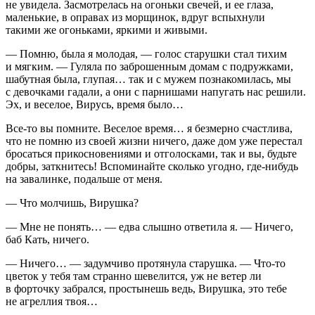
не увидела. Засмотрелась на огоньки свечей, и ее глаза,
маленькие, в оправах из морщинок, вдруг вспыхнули
такими же огоньками, яркими и живыми.
— Помню, была я молодая, — голос старушки стал тихим
и мягким. — Гуляла по заброшенным домам с подружками,
шабутная была, глупая… так и с мужем познакомилась, мы
с девочками гадали, а они с парнишами напугать нас решили.
Эх, и веселое, Вирусь, время было…
Все-то вы помните. Веселое время… я безмерно счастлива,
что не помню из своей жизни ничего, даже дом уже перестал
бросаться прикосновениями и отголосками, так и вы, будьте
добры, заткнитесь! Вспоминайте сколько угодно, где-нибудь
на завалинке, подальше от меня.
— Что молчишь, Вирушка?
— Мне не понять… — едва слышно ответила я. — Ничего,
баб Кать, ничего.
— Ничего… — задумчиво протянула старушка. — Что-то
цветок у тебя там странно шевелится, уж не ветер ли
в форточку забрался, простынешь ведь, Вирушка, это тебе
не агреллия твоя…