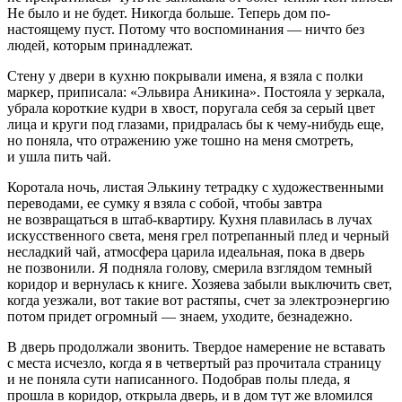
Не было и не будет. Никогда больше. Теперь дом по-
настоящему пуст. Потому что воспоминания — ничто без
людей, которым принадлежат.
Стену у двери в кухню покрывали имена, я взяла с полки
маркер, приписала: «Эльвира Аникина». Постояла у зеркала,
убрала короткие кудри в хвост, поругала себя за серый цвет
лица и круги под глазами, придралась бы к чему-нибудь еще,
но поняла, что отражению уже тошно на меня смотреть,
и ушла пить чай.
Коротала ночь, листая Элькину тетрадку с художественными
переводами, ее сумку я взяла с собой, чтобы завтра
не возвращаться в штаб-квартиру. Кухня плавилась в лучах
искусственного света, меня грел потрепанный плед и черный
несладкий чай, атмосфера царила идеальная, пока в дверь
не позвонили. Я подняла голову, смерила взглядом темный
коридор и вернулась к книге. Хозяева забыли выключить свет,
когда уезжали, вот такие вот растяпы, счет за электроэнергию
потом придет огромный — знаем, уходите, безнадежно.
В дверь продолжали звонить. Твердое намерение не вставать
с места исчезло, когда я в четвертый раз прочитала страницу
и не поняла сути написанного. Подобрав полы пледа, я
прошла в коридор, открыла дверь, и в дом тут же вломился