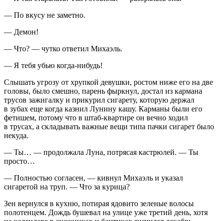
— По вкусу не заметно.
— Демон!
— Что? — чутко ответил Михаэль.
— Я тебя убью когда-нибудь!
Слышать угрозу от хрупкой девушки, ростом ниже его на две
головы, было смешно, парень фыркнул, достал из кармана
трусов зажигалку и прикурил сигарету, которую держал
в зубах еще когда казнил Лунину кашу. Карманы были его
фетишем, потому что в штаб-квартире он вечно ходил
в трусах, а складывать важные вещи типа пачки сигарет было
некуда.
— Ты… — продолжала Луна, потрясая кастрюлей. — Ты
просто…
— Полностью согласен, — кивнул Михаэль и указал
сигаретой на труп. — Что за курица?
Зен вернулся в кухню, потирая ядовито зеленые волосы
полотенцем. Дождь бушевал на улице уже третий день, хотя