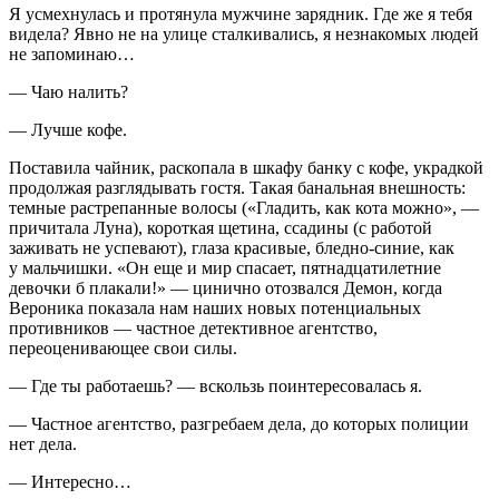
Я усмехнулась и протянула мужчине зарядник. Где же я тебя
видела? Явно не на улице сталкивались, я незнакомых людей
не запоминаю…
— Чаю налить?
— Лучше кофе.
Поставила чайник, раскопала в шкафу банку с кофе, украдкой
продолжая разглядывать гостя. Такая банальная внешность:
темные растрепанные волосы («Гладить, как кота можно», —
причитала Луна), короткая щетина, ссадины (с работой
заживать не успевают), глаза красивые, бледно-синие, как
у мальчишки. «Он еще и мир спасает, пятнадцатилетние
девочки б плакали!» — цинично отозвался Демон, когда
Вероника показала нам наших новых потенциальных
противников — частное детективное агентство,
переоценивающее свои силы.
— Где ты работаешь? — вскользь поинтересовалась я.
— Частное агентство, разгребаем дела, до которых полиции
нет дела.
— Интересно…