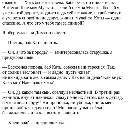
языком. — Хоть бы кота завела. Бабе без кота никак нельзя.
Вот если б не моя Муська… если б не моя Муська, была б я
уже на той дороге, люди-то ведь сейчас какие, в гроб сведут,
а умереть спокойно не дадут, живи и мучайся. Коты — одно
спасение. А что это у тебя там за спиной?
Я обернулась на Димкин силуэт.
— Цветок, баб Кать, цветок.
— Ой, а что за порода? — заинтересовалась старушка, я
прикусила язык.
— Бесхозная порода, баб Кать, совсем неинтересная. Так,
от солнца заслоняет — и ладно, пусть живет,
не выкидывать же, в самом деле… Как ваши дела? Как внук?
Как сын? Навещают хоть?
— Ой, да какой там сын, обалдуй несчастный! В третий раз
женился, внучат наклекал, сдадут мне их летом, как в детсад,
и что я делать буду? Ни прополка, ни уборка, они ж меня
приправой к ягодам съедят! Молодежь у вас сейчас
баклажановая или как вы там говорите…
— Хреновая? — предположила я.