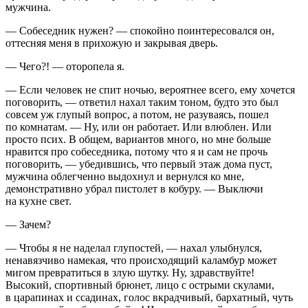
мужчина.
— Собеседник нужен? — спокойно поинтересовался он,
оттесняя меня в прихожую и закрывая дверь.
— Чего?! — оторопела я.
— Если человек не спит ночью, вероятнее всего, ему хочется
поговорить, — ответил нахал таким тоном, будто это был
совсем уж глупый вопрос, а потом, не разуваясь, пошел
по комнатам. — Ну, или он работает. Или влюблен. Или
просто псих. В общем, вариантов много, но мне больше
нравится про собеседника, потому что я и сам не прочь
поговорить, — убедившись, что первый этаж дома пуст,
мужчина облегченно выдохнул и вернулся ко мне,
демонстративно убрал пистолет в кобуру. — Выключи
на кухне свет.
— Зачем?
— Чтобы я не наделал глупостей, — нахал улыбнулся,
ненавязчиво намекая, что происходящий каламбур может
мигом превратиться в злую шутку. Ну, здравствуйте!
Высокий, спортивный брюнет, лицо с острыми скулами,
в царапинах и ссадинах, голос вкрадчивый, бархатный, чуть