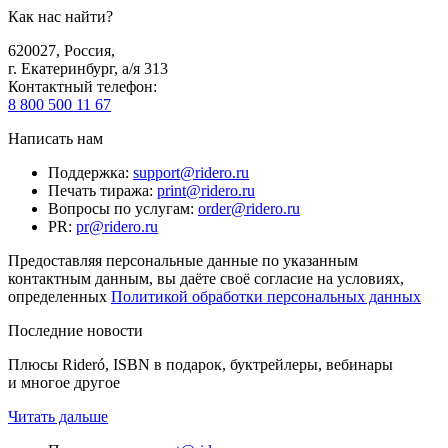
Как нас найти?
620027
,
Россия
,
г. Екатеринбург, а/я 313
Контактный телефон
:
8 800 500 11 67
Написать нам
Поддержка
:
support@ridero.ru
Печать тиража
:
print@ridero.ru
Вопросы по услугам
:
order@ridero.ru
PR
:
pr@ridero.ru
Предоставляя персональные данные по указанным
контактным данным, вы даёте своё согласие на условиях,
определенных
Политикой обработки персональных данных
Последние новости
Плюсы Rideró, ISBN в подарок, буктрейлеры, вебинары
и многое другое
Читать дальше