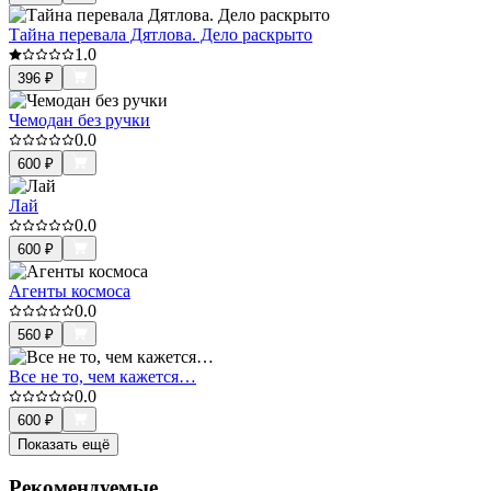
Тайна перевала Дятлова. Дело раскрыто
1.0
396
₽
Чемодан без ручки
0.0
600
₽
Лай
0.0
600
₽
Агенты космоса
0.0
560
₽
Все не то, чем кажется…
0.0
600
₽
Показать ещё
Рекомендуемые