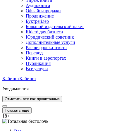
Тираж книги
Аудиокнига
Офлайн-продажи
Продвижение
Буктрейлер
Большой издательский пакет
Rideró для бизнеса
Юридический советник
Дополнительные услуги
Расшифровка текста
Перевод
Книги в аэропортах
Публикация
Все услуги
Кабинет
Кабинет
Уведомления
Отметить все как прочитанные
Показать ещё
18
+