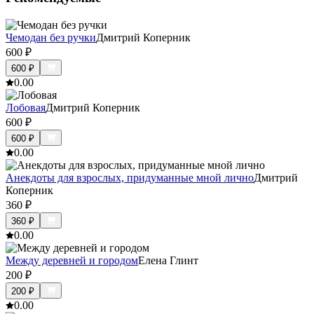
Чемодан без ручки
Дмитрий Коперник
600
₽
600
₽
0.0
0
Лобовая
Дмитрий Коперник
600
₽
600
₽
0.0
0
Анекдоты для взрослых, придуманные мной лично
Дмитрий
Коперник
360
₽
360
₽
0.0
0
Между деревней и городом
Елена Глинт
200
₽
200
₽
0.0
0