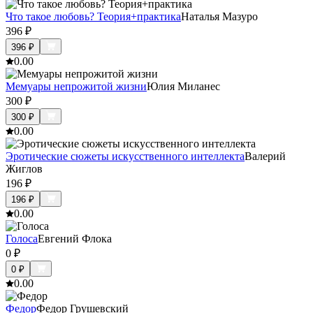
Что такое любовь? Теория+практика
Наталья Мазуро
396
₽
396
₽
0.0
0
Мемуары непрожитой жизни
Юлия Миланес
300
₽
300
₽
0.0
0
Эротические сюжеты искусственного интеллекта
Валерий
Жиглов
196
₽
196
₽
0.0
0
Голоса
Евгений Флока
0
₽
0
₽
0.0
0
Федор
Федор Грушевский