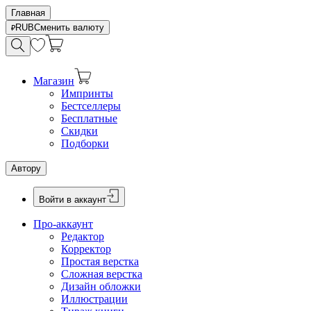
Главная
RUB
Сменить валюту
Магазин
Импринты
Бестселлеры
Бесплатные
Скидки
Подборки
Автору
Войти в аккаунт
Про-аккаунт
Редактор
Корректор
Простая верстка
Сложная верстка
Дизайн обложки
Иллюстрации