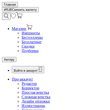
Главная
RUB
Сменить валюту
Магазин
Импринты
Бестселлеры
Бесплатные
Скидки
Подборки
Автору
Войти в аккаунт
Про-аккаунт
Редактор
Корректор
Простая верстка
Сложная верстка
Дизайн обложки
Иллюстрации