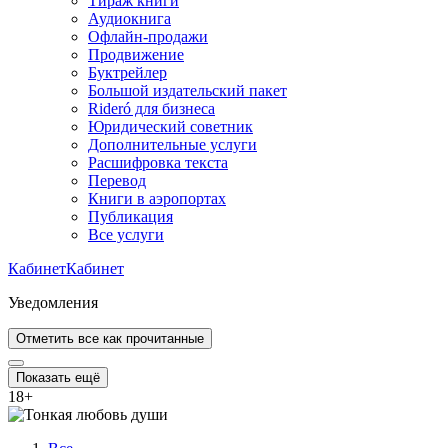
Тираж книги
Аудиокнига
Офлайн-продажи
Продвижение
Буктрейлер
Большой издательский пакет
Rideró для бизнеса
Юридический советник
Дополнительные услуги
Расшифровка текста
Перевод
Книги в аэропортах
Публикация
Все услуги
Кабинет
Кабинет
Уведомления
Отметить все как прочитанные
Показать ещё
18
+