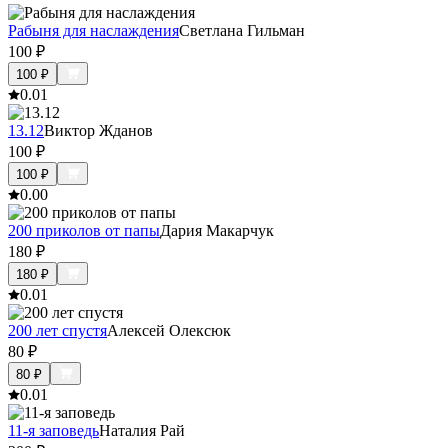
Рабыня для наслаждения
Светлана Гильман
100
₽
100
₽
0.0
1
13.12
Виктор Жданов
100
₽
100
₽
0.0
0
200 приколов от папы
Дария Макарчук
180
₽
180
₽
0.0
1
200 лет спустя
Алексей Олексюк
80
₽
80
₽
0.0
1
11-я заповедь
Наталия Рай