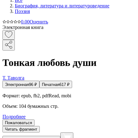
Все
Биография, литература и литературоведение
Поэзия
0.0
0
Оценить
Электронная книга
Тонкая любовь души
Т. Таволга
Электронная
96
₽
Печатная
617
₽
Формат:
epub, fb2, pdfRead, mobi
Объем:
104
бумажных стр.
Подробнее
Пожаловаться
Читать фрагмент