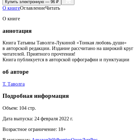
Купить
электронную — 96 ₽
О книге
Оглавление
Читать
О книге
аннотация
Книга Татьяны Таволги-Лукиной «Тонкая любовь души»
в авторской редакции. Издание рассчитано на широкий круг
читателей. Приятного прочтения!
Книга публикуется в авторской орфографии и пунктуации
об авторе
Т. Таволга
Подробная информация
Объем:
104
стр.
Дата выпуска:
24 февраля 2022 г.
Возрастное ограничение:
18
+
В магазинах:
Amazon
Wildberries
Ozon
ЛитРес