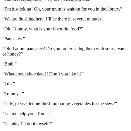
“I’m just joking! Oh, your mum is waiting for you in the library.”
“We are finishing here. I’ll be there in several minutes’
“Ok. Tommy, what is your favourite food?”
“Pancakes.”
“Oh, I adore pancakes! Do you prefer eating them with sour cream
or honey?”
“Both.”
“What about chocolate?! Don’t you like it?”
“I do.”
“Tommy,..”
“Lilly, please, let me finish preparing vegetables for the stew!”
“Let me help you, Tom.”
“Thanks, I’ll do it myself.”