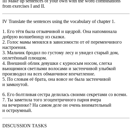
III
Make up sentences of your own with the word combinations
from exercises I and II.
IV
Translate the sentences using the vocabulary of chapter 1.
1. Его тётя была отзывчивой и щедрой. Она напоминала
добрую волшебницу из сказки.
2. Голос мамы менялся в зависимости от её переменчивого
настроения.
3. Мальчик бродил по густому лесу и увидел старый дом,
оплетённый плющом.
4. Внешний облик девушки с курносым носом, слегка
вьющимися светлыми волосами и застенчивой улыбкой
производил на всех обманчивое впечатление.
5. По словам её брата, она вовсе не была застенчивой
и замкнутой.
6. Его болтливая сестра делилась своими секретами со всеми.
7. Ты заметила того эгоцентричного парня вчера
на вечеринке? На самом деле он очень внимательный
и остроумный.
DISCUSSION TASKS