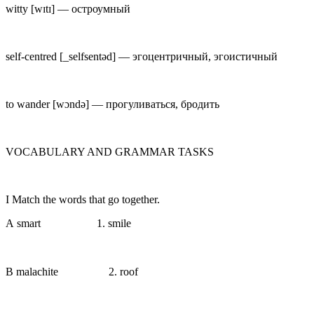
witty
[w
ɪ
tɪ] —
остроумный
self-centred
[_selfs
e
ntəd] —
эгоцентричный, эгоистичный
to wander
[w
ɔ
ndə] —
прогуливаться, бродить
VOCABULARY AND GRAMMAR TASKS
I
Match the words that go together.
A smart 1. smile
B malachite
⠀ ⠀
⠀ ⠀ 2. roof