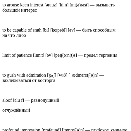
to arouse keen interest
[ər
a
uz] [ki n] [ɪnt(ə)rəst] —
вызывать
большой интерес
to be capable of smth
[bi] [k
e
ɪpəbl] [əv] —
быть способным
на что-либо
limit of patience
[l
ɪ
mɪt] [əv] [p
e
ɪʃ(ə)n(t)s] —
предел терпения
to gush with admiration
[gʌʃ] [wɪð] [_ædmər
e
ɪʃ(ə)n] —
захлёбываться от восторга
aloof
[əl
u
f] —
равнодушный,
отчуждённый
profound impression
[prəf
a
und] [ɪmpr
e
ʃ(ə)n] —
глубокое, сильное