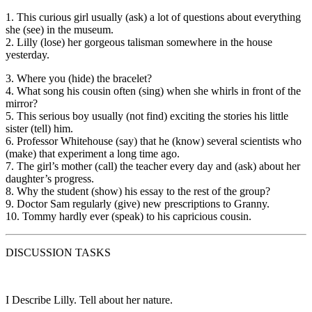
1. This curious girl usually (ask) a lot of questions about everything
she (see) in the museum.
2. Lilly (lose) her gorgeous talisman somewhere in the house
yesterday.
3. Where you (hide) the bracelet?
4. What song his cousin often (sing) when she whirls in front of the
mirror?
5. This serious boy usually (not find) exciting the stories his little
sister (tell) him.
6. Professor Whitehouse (say) that he (know) several scientists who
(make) that experiment a long time ago.
7. The girl’s mother (call) the teacher every day and (ask) about her
daughter’s progress.
8. Why the student (show) his essay to the rest of the group?
9. Doctor Sam regularly (give) new prescriptions to Granny.
10. Tommy hardly ever (speak) to his capricious cousin.
DISCUSSION TASKS
I
Describe Lilly. Tell about her nature.