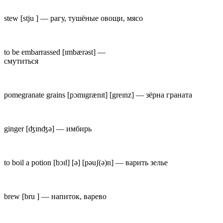
stew
[stju ] —
рагу, тушёные овощи, мясо
to be embarrassed
[ɪmb
æ
rəst] —
смутиться
pomegranate grains
[p
ɔ
mɪgr
æ
nɪt] [greɪnz] —
зёрна граната
ginger
[ʤ
ɪ
nʤə] —
имбирь
to boil a potion
[bɔɪl] [ə] [p
ə
uʃ(ə)n] —
варить зелье
brew
[bru ] —
напиток, варево