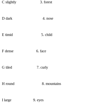
С slightly
⠀
⠀ ⠀
⠀ ⠀ ⠀
3. forest
D dark ⠀
⠀
⠀
⠀ ⠀ ⠀
⠀
4. nose
E timid
⠀
⠀ ⠀
⠀ ⠀
⠀
5. child
F dense ⠀ ⠀ ⠀ ⠀
⠀
6. face
G tiled ⠀ ⠀
⠀
⠀
⠀ ⠀ 7. curly
H round
⠀ ⠀
⠀ ⠀
⠀
⠀
8. mountains
I large ⠀ ⠀ ⠀ ⠀ ⠀ 9. eyes