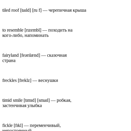
tiled roof
[taıld] [ru f] —
черепичная крыша
to resemble
[rız
e
mbl] —
походить на
кого-либо, напоминать
fairyland
[f
e
ərɪlænd] —
сказочная
страна
freckles
[fr
e
klz] —
веснушки
timid smile
[t
ɪ
mɪd] [smaɪl] —
робкая,
застенчивая улыбка
fickle
[f
ɪ
kl] —
переменчивый,
непостоянный