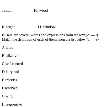
J snub ⠀ ⠀ ⠀ ⠀ ⠀ 10. wood
K bright ⠀
⠀
⠀ ⠀
⠀
11. window
II
Here are several words and expressions from the text (A — I).
Match the definition of each of them from the list below (1 — 9).
A timid
B talkative
C self-centred
D fairyland
E freckles
F reserved
G witty
H responsive