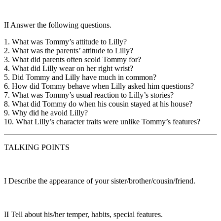
II
Answer the following questions.
1. What was Tommy’s attitude to Lilly?
2. What was the parents’ attitude to Lilly?
3. What did parents often scold Tommy for?
4. What did Lilly wear on her right wrist?
5. Did Tommy and Lilly have much in common?
6. How did Tommy behave when Lilly asked him questions?
7. What was Tommy’s usual reaction to Lilly’s stories?
8. What did Tommy do when his cousin stayed at his house?
9. Why did he avoid Lilly?
10. What Lilly’s character traits were unlike Tommy’s features?
TALKING POINTS
I
Describe the appearance of your sister/brother/cousin/friend.
II
Tell about his/her temper, habits, special features.