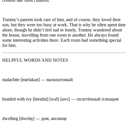
centred like most children.
Tommy’s parents took care of him, and of course, they loved their
son, but they were too busy at work. That is why he often spent time
alone, though he didn’t feel sad or lonely. Tommy wandered about
the house, travelling from one room to another. He always found
some interesting activities there. Each room had something special
for him.
HELPFUL WORDS AND NOTES
malachite
[m
æ
ləkaıt] —
малахитовый
braided with ivy
[br
e
ıdıd] [wɪð] [
a
ıvı] —
оплетённый плющом
dwelling
[dw
e
lıŋ] —
дом, жилище