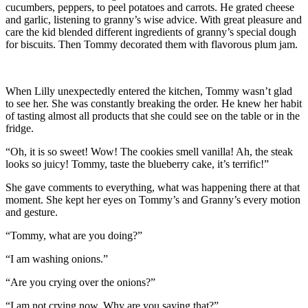
cucumbers, peppers, to peel potatoes and carrots. He grated cheese
and garlic, listening to granny’s wise advice. With great pleasure and
care the kid blended different ingredients of granny’s special dough
for biscuits. Then Tommy decorated them with flavorous plum jam.
When Lilly unexpectedly entered the kitchen, Tommy wasn’t glad
to see her. She was constantly breaking the order. He knew her habit
of tasting almost all products that she could see on the table or in the
fridge.
“Oh, it is so sweet! Wow! The cookies smell vanilla! Ah, the steak
looks so juicy! Tommy, taste the blueberry cake, it’s terrific!”
She gave comments to everything, what was happening there at that
moment. She kept her eyes on Tommy’s and Granny’s every motion
and gesture.
“Tommy, what are you doing?”
“I am washing onions.”
“Are you crying over the onions?”
“I am not crying now. Why are you saying that?”