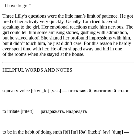
“I have to go.”
Three Lilly’s questions were the little man’s limit of patience. He got
tired of her activity very quickly. Usually Tom tried to avoid
speaking to the girl. Her emotional reactions made him nervous. The
girl could tell him some amusing stories, gushing with admiration,
but he stayed aloof. She shared her profound impressions with him,
but it didn’t touch him, he just didn’t care. For this reason he hardly
ever spent time with her. He often slipped away and hid in one
of the rooms when she stayed at the house.
HELPFUL WORDS AND NOTES
squeaky voice
[skw
i_
kɪ] [vɔɪs] —
писклявый, визгливый голос
to irritate
[
ɪ
rɪteɪt] —
раздражать, надоедать
to be in the habit of doing smth
[bi] [ɪn] [ðə] [h
æ
bɪt] [əv] [d
u
ɪŋ] —