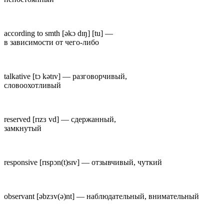
according to smth
[ək
ɔ
dɪŋ] [tu] —
в зависимости от чего-либо
talkative
[t
ɔ
kətɪv] —
разговорчивый,
словоохотливый
reserved
[rɪz
ɜ
vd] —
сдержанный,
замкнутый
responsive
[rɪsp
ɔ
n(t)sɪv] —
отзывчивый, чуткий
observant
[əbz
ɜ
v(ə)nt] —
наблюдательный, внимательный