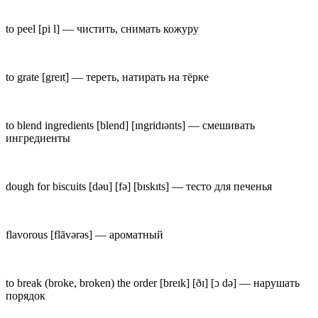
to peel
[pi l] —
чистить, снимать кожуру
to grate
[greɪt] —
тереть, натирать на тёрке
to blend ingredients
[blend] [ɪngr
i
dɪənts] —
смешивать
ингредиенты
dough for biscuits
[dəu] [fə] [b
ɪ
skɪts] —
тесто для печенья
flavorous
[fl
ā
vərəs] —
ароматный
to break (broke, broken) the order
[breɪk] [ðɪ] [ɔ də] —
нарушать
порядок