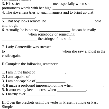
3. His sister ________________ me, especially when she
pronounces words with her high _____________________.
4. The governess tries to teach manners and to bring up that
_________________.
5. That boy looks remote, he ________________________ cold
and tough.
6. Actually, he is not so ________________, he can be really
_____________ when somebody or something
__________________ the strings of his soul.
7. Lady Canterville was stressed
to _____________________________when she saw a ghost in the
castle again.
II
Complete the following sentences:
1. I am
in the habit of _______________.
2. I am capable of _______________.
3. I am not capable of _______________.
4. It made a profound impressio
n on me when _______________.
5. It arouses my keen interest when _______________.
6. I hardly ever _______________.
III
Open the brackets using the verbs in Present Simple or Past
Simple.