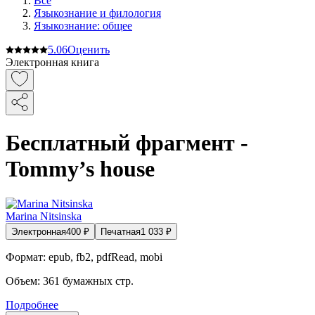
Все
Языкознание и филология
Языкознание: общее
5.0
6
Оценить
Электронная книга
Бесплатный фрагмент -
Tommy’s house
Marina Nitsinska
Электронная
400
₽
Печатная
1 033
₽
Формат:
epub, fb2, pdfRead, mobi
Объем:
361
бумажных стр.
Подробнее