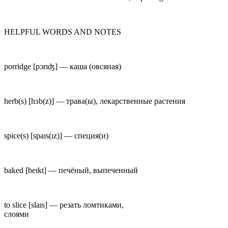
HELPFUL WORDS AND NOTES
porridge
[p
ɔ
rɪʤ] —
каша (овсяная)
herb(s)
[hɜb(z)] —
трава(ы), лекарственные растения
spice(s)
[spaɪs(ız)] —
специя(и)
baked
[beɪkt] —
печёный, выпеченный
to slice
[slaɪs] —
резать ломтиками,
слоями