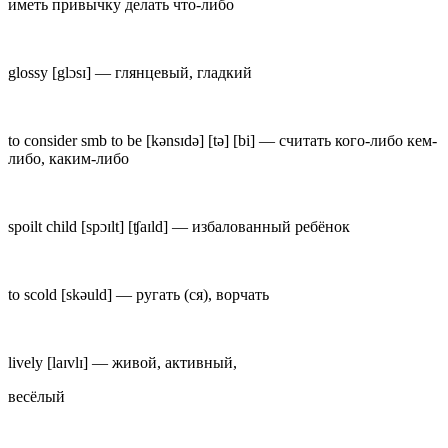
иметь привычку делать что-либо
glossy
[gl
ɔ
sɪ] —
глянцевый, гладкий
to consider smb to be
[kəns
ɪ
də] [tə] [bi] —
считать кого-либо кем-
либо, каким-либо
spoilt child
[spɔɪlt] [ʧaɪld] —
избалованный ребёнок
to scold
[skəuld] —
ругать (ся), ворчать
lively
[l
a
ɪvlɪ] —
живой, активный,
весёлый