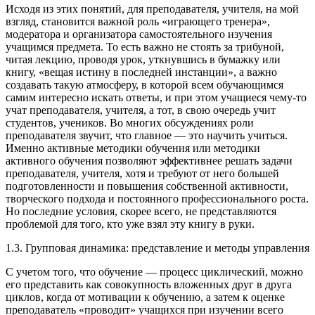
Исходя из этих понятий, для преподавателя, учителя, на мой
взгляд, становится важной роль «играющего тренера»,
модератора и организатора самостоятельного изучения
учащимся предмета. То есть важно не стоять за трибуной,
читая лекцию, проводя урок, уткнувшись в бумажку или
книгу, «вещая истину в последней инстанции», а важно
создавать такую атмосферу, в которой всем обучающимся
самим интересно искать ответы, и при этом учащиеся чему-то
учат преподавателя, учителя, а тот, в свою очередь учит
студентов, учеников. Во многих обсуждениях роли
преподавателя звучит, что главное — это научить учиться.
Именно активные методики обучения или методики
активного обучения позволяют эффективнее решать задачи
преподавателя, учителя, хотя и требуют от него большей
подготовленности и повышения собственной активности,
творческого подхода и постоянного профессионального роста.
Но последние условия, скорее всего, не представляются
проблемой для того, кто уже взял эту книгу в руки.
1.3. Групповая динамика: представление и методы управления
С учетом того, что обучение — процесс циклический, можно
его представить как совокупность вложенных друг в друга
циклов, когда от мотивации к обучению, а затем к оценке
преподаватель «проводит» учащихся при изучении всего