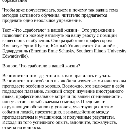
образования
Чтобы ярче почувствовать, зачем и почему так важна тема
методов
активного
обучения, читателю предлагается
проделать одно небольшое упражнение.
Тест «Что „сработало“ в вашей жизни».
Это упражнение
позволяет по-новому взглянуть на вашу работу с позиций
вашего опыта обучения. Оно разработано профессором
Эмеритус Эрни Шуски, Южный Университет Иллинойса,
Эдвардсвиль (Emeritus Ernie Schusky, Southern Illinois University
Edwardsville)
.
Вопрос. Что сработало в вашей жизни?
Вспомните о том где, что и как вам нравилось изучать.
Вспомните, что
особенно
вы любили изучать сами или что вы
преподаете
особенно
хорошо. Возможно, это включает в себя
подводное плавание, лыжный спорт, изучение иностранного
языка, профессиональные встречи по вашей специальности,
или участие в незабываемом семинаре. Представьте
окружающую обстановку, условия, участвующих в этом
событии людей, презентацию, взаимодействие между
преподавателем и учащимися, и полученные результаты.
Исходя из того успешного опыта, заполните, пожалуйста,
ответы на вопросы: