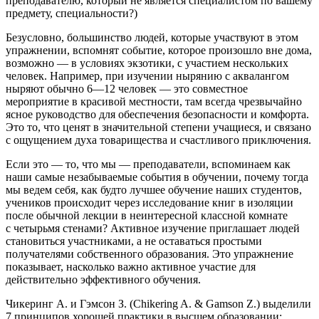
преподавателю, который не является специалистом по вашему
предмету, специальности?)
Безусловно, большинство людей, которые участвуют в этом
упражнении, вспомнят событие, которое произошло вне дома,
возможно — в условиях экзотики, с участием нескольких
человек. Например, при изучении нырянию с аквалангом
ныряют обычно 6—12 человек — это совместное
мероприятие в красивой местности, там всегда чрезвычайно
ясное руководство для обеспечения безопасности и комфорта.
Это то, что ценят в значительной степени учащиеся, и связано
с ощущением духа товарищества и счастливого приключения.
Если это — то, что мы — преподаватели, вспоминаем как
наши
самые незабываемые события в обучении, почему тогда
мы ведем себя, как будто лучшее обучение наших студентов,
учеников происходит через исследование книг в изоляции
после обычной лекции в неинтересной классной комнате
с четырьмя стенами?
Активное изучение
приглашает людей
становиться участниками, а не оставаться простыми
получателями собственного образования. Это упражнение
показывает, насколько важно активное участие для
действительно эффективного обучения.
Чикеринг А. и Гэмсон З. (Chikering A. & Gamson Z.) выделили
7 принципов
хорошей практики в высшем образовании
: