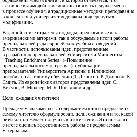
образования «Белая книга», в котором отмечается, что
активное взаимодействие должно занимать ведущее место
в процессе обучения, а традиционные методики преподавания
в колледжах и университетах должны подвергнуться
модификации.
В данной книге отражены подходы, предлагаемые как
американскими авторами, так и обсуждаемые итоги работы
преподавателей ряда европейских учебных заведений.
В частности, использованы идеи, представленные
в разработках преподавателей Университета Миннесоты
«Teaching Enrichment Series» («Повышение
преподавательского мастерства»), публикации
преподавателей Университета Аризоны и Иллинойса,
пособия по активному обучению Д. Джонсон, Р. Джонсон, К.
Смита. Из европейских авторов представлены идеи С.
Вигман, В. Мюллер, М. Б. Постхольм и др.
Цели, ожидания читателей
Прежде чем знакомиться с содержанием книги предлагается
самому читателю сформулировать
цели,
ожидания
и то, какой
результат он желает получить в итоге чтения. Это позволит
в итоге оценить эффективность работы с предлагаемым
материалом.