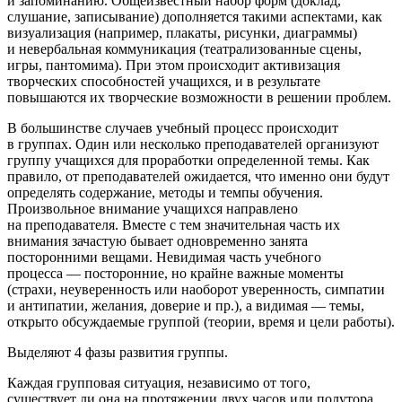
и запоминанию. Общеизвестный набор форм (доклад,
слушание, записывание) дополняется такими аспектами, как
визуализация (например, плакаты, рисунки, диаграммы)
и невербальная коммуникация (театрализованные сцены,
игры, пантомима). При этом происходит активизация
творческих способностей учащихся, и в результате
повышаются их творческие возможности в решении проблем.
В большинстве случаев учебный процесс происходит
в группах. Один или несколько преподавателей организуют
группу учащихся для проработки определенной темы. Как
правило, от преподавателей ожидается, что именно они будут
определять содержание, методы и темпы обучения.
Произвольное внимание учащихся направлено
на преподавателя. Вместе с тем значительная часть их
внимания зачастую бывает одновременно занята
посторонними вещами. Невидимая часть учебного
процесса — посторонние, но крайне важные моменты
(страхи, неуверенность или наоборот уверенность, симпатии
и антипатии, желания, доверие и пр.), а видимая — темы,
открыто обсуждаемые группой (теории, время и цели работы).
Выделяют 4 фазы развития группы.
Каждая групповая ситуация, независимо от того,
существует ли она на протяжении двух часов или полутора