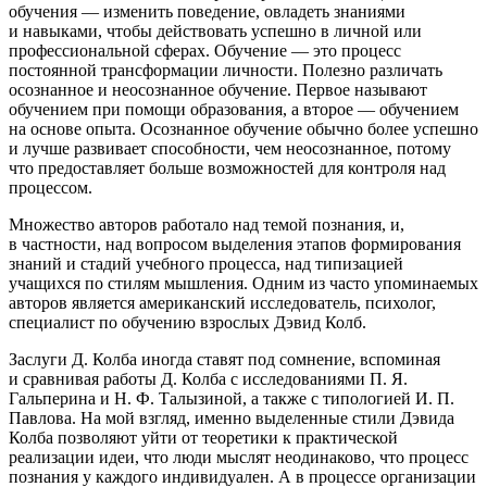
обучения — изменить поведение, овладеть знаниями
и навыками, чтобы действовать успешно в личной или
профессиональной сферах. Обучение — это процесс
постоянной трансформации личности. Полезно различать
осознанное и неосознанное обучение. Первое называют
обучением при помощи образования, а второе — обучением
на основе опыта. Осознанное обучение обычно более успешно
и лучше развивает способности, чем неосознанное, потому
что предоставляет больше возможностей для контроля над
процессом
.
Множество авторов работало над темой познания, и,
в частности, над вопросом выделения этапов формирования
знаний и стадий учебного процесса, над типизацией
учащихся по стилям мышления. Одним из часто упоминаемых
авторов является американский исследователь, психолог,
специалист по обучению взрослых Дэвид Колб.
Заслуги Д. Колба иногда ставят под сомнение, вспоминая
и сравнивая работы Д. Колба с исследованиями П. Я.
Гальперина и Н. Ф. Талызиной, а также с типологией И. П.
Павлова
. На мой взгляд, именно выделенные стили Дэвида
Колба позволяют уйти от теоретики к практической
реализации идеи, что люди мыслят неодинаково, что процесс
познания у каждого индивидуален. А в процессе организации