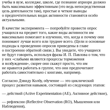
учебы в вузе, колледже, школе, где познание априори должно
быть максимально эффективным (это ведь непосредственная
цель деятельности там), простые и четкие выводы
о предпочтительных видах активности становятся особо
актуальными.
В качестве эксперимента — попробуйте провести опрос
учащихся на предмет того, какие виды активности им
максимально помогают в изучении, что, когда и почему они
понимают лучше всего или труднее всего. (Цели и основные
подходы к проведению опросов приведены в главе
о построении обратной связи.). Вы увидите, что учащиеся
не будут говорить, используя фразы И. П. Павлова о том, что
у них «слабыми являются процессы торможения
и возбуждения», скорее они скажут просто, что им
не нравится работать в группе, что они предпочитают
работать самостоятельно с книгами, например.
Согласно Дэвиду Колбу, обучение — это циклический
процесс развития навыков, состоящий из следующих этапов:
— действий (Active Experimentation (AE), Активное действие),
— рефлексии (Reflective Observation (RO), Мышления или
Наблюдения),