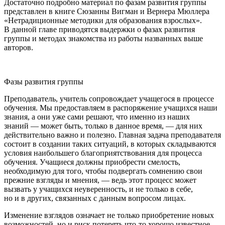
Достаточно подробно материал по фазам развития группы
представлен в книге Сюзанны Вигман и Вернера Мюллера
«Нетрадиционные методики для образования взрослых».
В данной главе приводятся выдержки о фазах развития
группы и методах знакомства из работы названных выше
авторов.
Фазы развития группы
Преподаватель, учитель сопровождает учащегося в процессе
обучения. Мы предоставляем в распоряжение учащихся наши
знания, а они уже сами решают, что именно из наших
знаний — может быть, только в данное время, — для них
действительно важно и полезно. Главная задача преподавателя
состоит в создании таких ситуаций, в которых складываются
условия наибольшего благоприятствования для процесса
обучения. Учащиеся должны приобрести смелость,
необходимую для того, чтобы подвергать сомнению свои
прежние взгляды и мнения, — ведь этот процесс может
вызвать у учащихся неуверенность, и не только в себе,
но и в других, связанных с данным вопросом лицах.
Изменение взглядов означает не только приобретение новых
возможностей, но и риск потерять что-то хорошо известное,