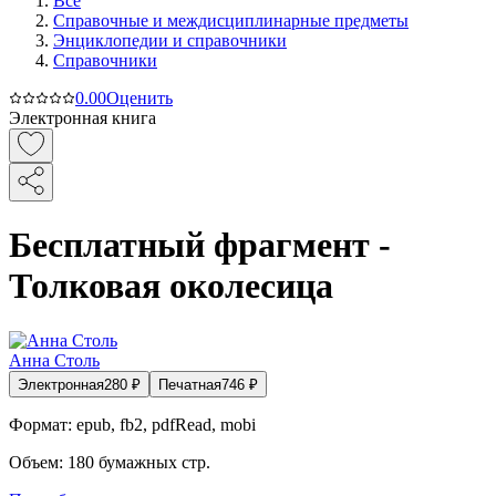
Все
Справочные и междисциплинарные предметы
Энциклопедии и справочники
Справочники
0.0
0
Оценить
Электронная книга
Бесплатный фрагмент -
Толковая околесица
Анна Столь
Электронная
280
₽
Печатная
746
₽
Формат:
epub, fb2, pdfRead, mobi
Объем:
180
бумажных стр.