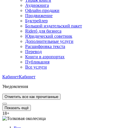
Тираж книги
Аудиокнига
Офлайн-продажи
Продвижение
Буктрейлер
Большой издательский пакет
Rideró для бизнеса
Юридический советник
Дополнительные услуги
Расшифровка текста
Перевод
Книги в аэропортах
Публикация
Все услуги
Кабинет
Кабинет
Уведомления
Отметить все как прочитанные
Показать ещё
18
+