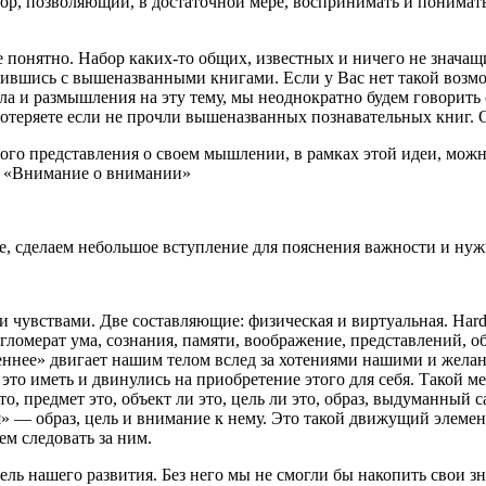
р, позволяющий, в достаточной мере, воспринимать и понимать
е понятно. Набор каких-то общих, известных и ничего не значащ
ившись с вышеназванными книгами. Если у Вас нет такой возмо
ла и размышления на эту тему, мы неоднократно будем говорить 
 потеряете если не прочли вышеназванных познавательных книг.
ного представления о своем мышлении, в рамках этой идеи, можн
и «Внимание о внимании»
 сделаем небольшое вступление для пояснения важности и нуж
и чувствами. Две составляющие: физическая и виртуальная. Hard
ломерат ума, сознания, памяти, воображение, представлений, обр
еннее» двигает нашим телом вслед за хотениями нашими и желан
 это иметь и двинулись на приобретение этого для себя. Такой м
то, предмет это, объект ли это, цель ли это, образ, выдуманный 
ия» —
образ, цель и внимание к нему
. Это такой движущий элемент
ем следовать за ним.
ь нашего развития. Без него мы не смогли бы накопить свои зн