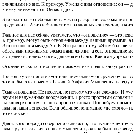
влияниями из вне. К примеру. У меня с ним отношение: он — дру
к нему не изменится. Он мой друг.
Это был только небольшой намек на раскрытие содержания по
представить. А это всё зависит от различных контекстов, в к
Главное для нас сейчас уразуметь, что «отношение» — это нек
К примеру. Могут быть отношения между Вашими друзьями, а 
Это отношения между А и Б. Это равно этому. «Это» больше «
объектами (неживыми элементами жизни), а есть отношение меж
а с целью использовать их для себя во благо. Как ими управля
Осознание своих отношений поможет нам правильно управить с
Поскольку это понятие «отношение» было «обнаружено» во все
то оно было включено в Базовый Алфавит Мышления, наряду 
Тема отношение. Не простая, не потому что она сложная. И «ус
зауми и надуманных воображений. Просто простыми словами ч
на «поверхности» в наших простых словах. Попробуем посмотр
нам на наши вопросы. Если обычное понимание «не смогло» нам
то на доске».
Для такого подхода совершено было ясно, что нужно «нечто» «
нам в руки». Значит в нашем мышлении должна быть «некая ед