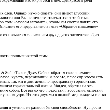
 окружающий нас мир и себя в нём. Для красоты речи
их слов. Однако, нужно сказать, они имеют глубокий
жности или Вы не желаете отвлекаться от этой темы —
об этом «базовом алфавите», чтобы Вы смогли понять его
 Описание его представлено в главе «Образное мышление»
о ознакомиться с описанием двух других элементов: образа
ности понимания этой темы.
 & Soft. «Тело и Дух». Сейчас обратим свое внимание
азов, чувств, переживаний. И всё это, плюс ещё что-то есть
иями. Так мы и двигаемся по пространству горизонтали.
еханизм горизонтальной жизни. Увидел, обратил на это
самим собой. Все равно что, представил, вообразил, направил
 у нас внутри. Из этих двух мы в полной мере владеем только
ания и умения, не развили бы свои способности. Ну просто