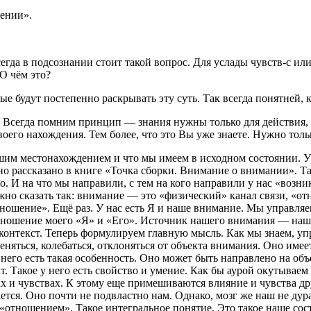
ении».
сегда в подсознании стоит такой вопрос. Для услады чувств-с ил
 О чём это?
ые будут постепенно раскрывать эту суть. Так всегда понятней, к
ия. Всегда помним принцип — знания нужны только для действия, 
оего нахождения. Тем более, что это Вы уже знаете. Нужно тольк
им местонахождением и что мы имеем в исходном состоянии. У 
о рассказано в книге «Точка сборки. Внимание о внимании». Там 
 И на что мы направили, с тем на кого направили у нас «возни
Можно сказать так: внимание — это «физический» канал связи, «
ношение». Ещё раз. У нас есть Я и наше внимание. Мы управляе
 Отношение моего «Я» и «Его». Источник нашего внимания — на
 контекст. Теперь формулируем главную мысль. Как мы знаем, 
еняться, колебаться, отклоняться от объекта внимания. Оно имее
 него есть такая особенность. Оно может быть направлено на о
. Такое у него есть свойство и умение. Как бы аурой окутываем
ах и чувствах. К этому еще примешиваются влияние и чувства д
тся. Оно почти не подвластно нам. Однако, мозг же наш не дура
отношением». Такое интегральное понятие. Это такое наше сост