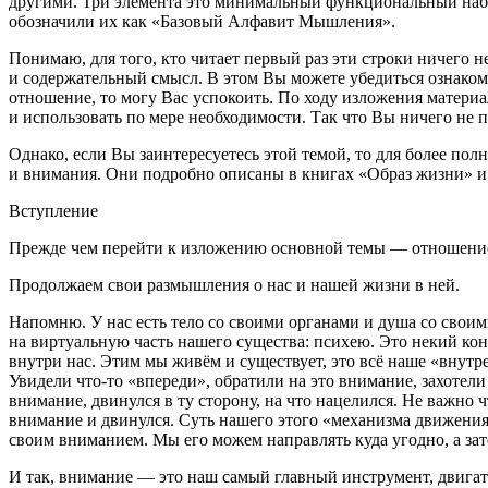
другими. Три элемента это минимальный функциональный набо
обозначили их как «Базовый Алфавит Мышления».
Понимаю, для того, кто читает первый раз эти строки ничего н
и содержательный смысл. В этом Вы можете убедиться ознаком
отношение, то могу Вас успокоить. По ходу изложения материа
и использовать по мере необходимости. Так что Вы ничего не
Однако, если Вы заинтересуетесь этой темой, то для более пол
и внимания. Они подробно описаны в книгах «Образ жизни» 
Вступление
Прежде чем перейти к изложению основной темы — отношение,
Продолжаем свои размышления о нас и нашей жизни в ней.
Напомню. У нас есть тело со своими органами и душа со своим
на виртуальную часть нашего существа: психею. Это некий конг
внутри нас. Этим мы живём и существует, это всё наше «внутр
Увидели что-то «впереди», обратили на это внимание, захотели
внимание, двинулся в ту сторону, на что нацелился. Не важно ч
внимание и двинулся. Суть нашего этого «механизма движен
своим вниманием. Мы его можем направлять куда угодно, а зат
И так,
внимание
— это наш самый главный инструмент, двигател