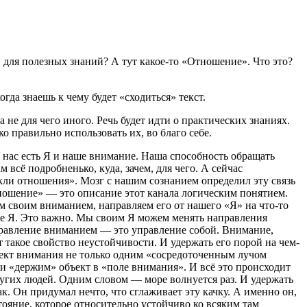
и для полезных знаний? А тут какое-то «Отношение». Что это?
огда знаешь к чему будет «сходиться» текст.
а не для чего иного. Речь будет идти о практических знаниях.
о правильно использовать их, во благо себе.
нас есть Я и наше внимание. Наша способность обращать
всё подробненько, куда, зачем, для чего. А сейчас
кли отношения». Мозг с нашим сознанием определил эту связь
отношение» — это описание этот канала логическим понятием.
м своим вниманием, направляем его от нашего «Я» на что-то
ше Я. Это важно. Мы своим Я можем менять направления
управление вниманием — это управление собой. Внимание,
т такое свойство неустойчивости. И удержать его порой на чем-
бъект внимания не только одним «сосредоточенным лучом
 и «держим» объект в «поле внимания». И всё это происходит
ругих людей. Одним словом — море волнуется раз. И удержать
к. Он придумал нечто, что сглаживает эту качку. А именно он,
ояние, которое относительно устойчиво ко всяким там