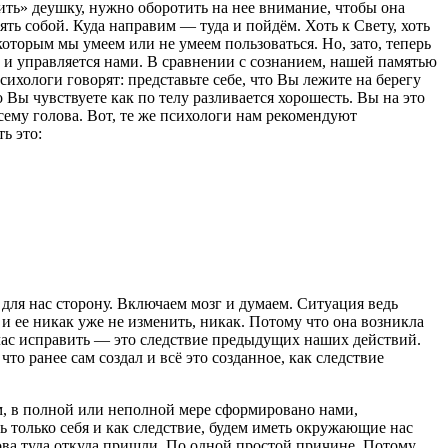
рить» деушку, нужно оборотить на нее внимание, чтобы она
ять собой. Куда направим — туда и пойдём. Хоть к Свету, хоть
которым мы умеем или не умеем пользоваться. Но, зато, теперь
 и управляется нами. В сравнении с сознанием, нашей памятью
ихологи говорят: представьте себе, что Вы лежите на берегу
 Вы чувствуете как по телу разливается хорошесть. Вы на это
ему голова. Вот, те же психологи нам рекомендуют
ь это:
 для нас сторону. Включаем мозг и думаем. Ситуация ведь
т и ее никак уже не изменить, никак. Потому что она возникла
ейчас исправить — это следствие предыдущих наших действий.
то ранее сам создал и всё это созданное, как следствие
ом, в полной или неполной мере сформировано нами,
ь только себя и как следствие, будем иметь окружающие нас
нова туда откуда пришли. По одной простой причине. Потому