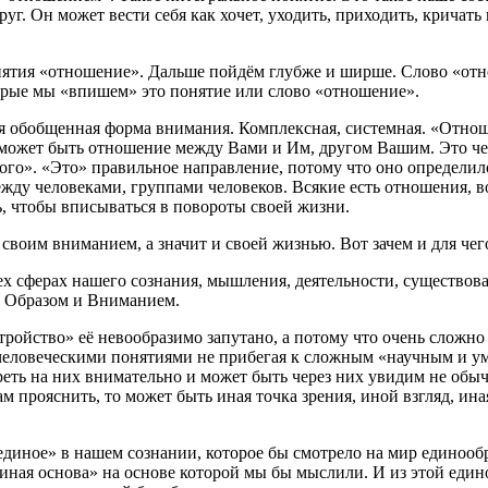
г. Он может вести себя как хочет, уходить, приходить, кричать 
нятия «отношение». Дальше пойдём глубже и ширше. Слово «отн
оторые мы «впишем» это понятие или слово «отношение».
ая обобщенная форма внимания. Комплексная, системная. «Отноше
может быть отношение между Вами и Им, другом Вашим. Это чел
того». «Это» правильное направление, потому что оно определи
ду человеками, группами человеков. Всякие есть отношения, вот
ть, чтобы вписываться в повороты своей жизни.
воим вниманием, а значит и своей жизнью. Вот зачем и для чег
х сферах нашего сознания, мышления, деятельности, существов
с Образом и Вниманием.
тройство» её невообразимо запутано, а потому что очень сложно
еловеческими понятиями не прибегая к сложным «научным и ум
еть на них внимательно и может быть через них увидим не обы
 прояснить, то может быть иная точка зрения, иной взгляд, ина
единое» в нашем сознании, которое бы смотрело на мир единообр
иная основа» на основе которой мы бы мыслили. И из этой един