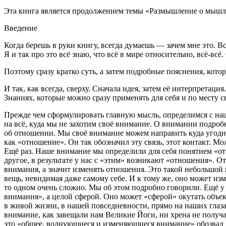
Эта книга является продолжением темы «Размышление о мышл
Введение
Когда берешь в руки книгу, всегда думаешь — зачем мне это. В
Я и так про это всё знаю, что всё в мире относительно, всё-всё.
Поэтому сразу кратко суть, а затем подробные пояснения, котор
И так, как всегда, сверху. Сначала идея, затем её интерпретац
Знаниях, которые можно сразу применять для себя и по месту св
Прежде чем сформулировать главную мысль, определимся с наш
на всё, куда мы не захотим своё внимание. О внимании подробн
об отношении. Мы своё внимание можем направить куда угодно.
как «отношение». Он так обозначил эту связь, этот контакт. 
Ещё раз. Наше внимание мы определили для себя понятием «от
другое, в результате у нас с «этим» возникают «отношения».
внимания, а значит изменять отношения. Это такой небольшой
вещь, невидимая даже самому себе. И к тому же, оно может изм
то одном очень сложно. Мы об этом подробно говорили. Ещё у
внимания», а целой сферой. Оно может «сферой» окутать объект
в живой жизни, в нашей повседневности, прямо на наших глаз
внимание, как завещали нам Великие Йоги, ни хрена не получае
это «общее, волнующиеся и изменяющиеся внимание» обозвал «