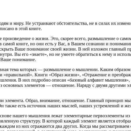
ям и миру. Не устраивают обстоятельства, не в силах их измени
писано в этой книге.
произведение о жизни. Это, скорее всего, размышление о самом 
в самой книге, но они есть у Вас, в Вашем сознании и понимани
скрыть Ваше понимание своей жизни. В ней изложен главный при
утри. Вы его «знаете», но не умеете обратиться к нему и исполь
о Ваше понимание.
овная тема которых — размышление о мышлении. Каким образом п
 и «правильной». Книги «Образ жизни», «Отражение и преобра
шления. В них подробно описан «базовый алфавит мышления»,
з основных элементов — отношение. Наряду с двумя другими эле
ри элемента.
Образ, внимание, отношение
. Главный принцип мы
Он также есть источник наших мыслей, наших устремлений и же
основе нашего мышления лежат элементарные первоэлементы из 
ленную структуру. В которой каждый элемент является отображ
 каждом из них отражаются два других. Когда мы рассматриваем 