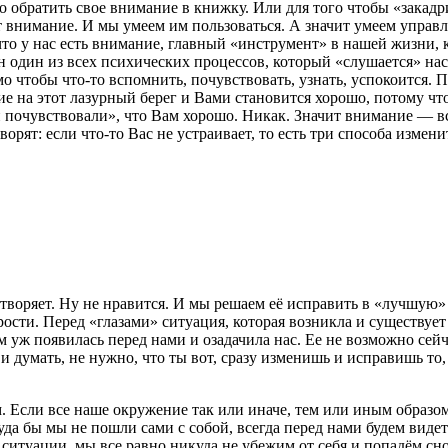
но обратить свое внимание в книжку. Или для того чтобы «закад
ит внимание. И мы умеем им пользоваться. А значит умеем управл
 что у нас есть внимание, главный «инструмент» в нашей жизни, 
 один из всех психических процессов, который «слушается» нас
 чтобы что-то вспомнить, почувствовать, узнать, успокоится. Пс
ие на этот лазурный берег и Вами становится хорошо, потому что
 почувствовали», что Вам хорошо. Никак. Значит внимание — вс
орят: если что-то Вас не устраивает, то есть три способа изменит
летворяет. Ну не нравится. И мы решаем её исправить в «лучшую»
урости. Перед «глазами» ситуация, которая возникла и существуе
том уж появилась перед нами и озадачила нас. Ее не возможно с
 думать, не нужно, что ты вот, сразу изменишь и исправишь то, ч
м. Если все наше окружение так или иначе, тем или иным образ
уда бы мы не пошли сами с собой, всегда перед нами будем видет
й ситуации, мы все равно никуда не убежим от себя и попадём с