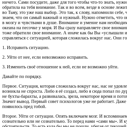
ничего. Сами посудите, даже для того чтобы что-то знать, нуж
обратила на тебя внимание. Так и во всем, везде в основе леж
во Тьму, это уже наш выбор. Это так, к слову, напомнили себе,
знаем, что он самый важный и нужный. Нужно отметить, что он
в мозгу и чувствами в душе. Внимание и умение нам необходимо
океана на песочке у моря. И Вы сразу направляете свое вниман
тоже обратили свое внимание. А иначе как бы Вы «услышали и
справляться с ситуацией, которая сложилась вокруг нас. Они гов
1. Исправить ситуацию.
2. Уйти от нее, если невозможно исправить.
3. Изменить своё отношение к ней, если не возможно уйти.
Давайте по порядку.
Первое
. Ситуация, которая сложилась вокруг нас, нас не удов
возникла не спроста. Либо я её создал, либо я сюда попал по д
не бухты-барахты, а развивалась, зрела, некоторое время и по
Значит вывод. Первый совет психологов уже не работает. Даже и
появилось пред тобой.
Второе
. Уйти от ситуации. Опять включаем мозг. И вспоминае
сознательно или не сознательно. То перед нами «сами мы». И к
обстоятельств. То есть куда бы мы не пошли, убегая от текуще