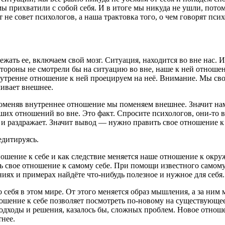
мы прихватили с собой себя. И в итоге мы никуда не ушли, потом
т не совет психологов, а наша трактовка того, о чем говорят пс
жать ее, включаем свой мозг. Ситуация, находится во вне нас. И 
тороны не смотрели бы на ситуацию во вне, наше к ней отношение
утренне отношение к ней проецируем на неё. Внимание. Мы своё
чивает внешнее.
Поменяв внутреннее отношение мы поменяем внешнее. Значит на
их отношений во вне. Это факт. Спросите психологов, они-то вра
т и раздражает. Значит вывод — нужно править свое отношение к 
едитируясь.
ношение к себе и как следствие меняется наше отношение к окр
 свое отношение к самому себе
. При помощи известного самому
иях и примерах найдёте что-нибудь полезное и нужное для себ
ебя в этом мире. От этого меняется образ мышления, а за ним м
ошение к себе позволяет посмотреть по-новому на существующее
одходы и решения, казалось бы, сложных проблем. Новое отноше
тнее.