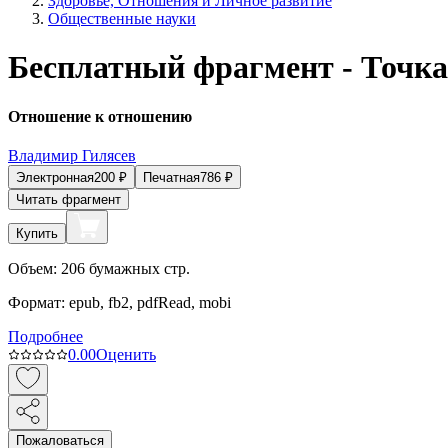
Здоровье, Отношения и Личное развитие
Общественные науки
Бесплатный фрагмент - Точка
Отношение к отношению
Владимир Гилясев
Электронная
200
₽
Печатная
786
₽
Читать фрагмент
Купить
Объем:
206
бумажных стр.
Формат:
epub, fb2, pdfRead, mobi
Подробнее
0.0
0
Оценить
Пожаловаться