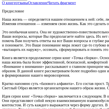
О книге
отзывы
Оглавление
Читать фрагмент
Предисловие
Наша жизнь — определяется нашим отношением к ней: себе, люд
Изменяя отношения — изменяем свою жизнь. Как это сделать о
Это необычная книга. Она не художественно-повествовательное 
Ваши вопросы, которые Вы предполагаете найти здесь. Их нет 
помочь Вам получить ответы на все Ваши вопросы и глубже ра
и понимаете. Это Ваше понимание мира лежит где-то глубоко вн
«вытащить их наружу», осознать, сформулировать и понять эт
Книга является продолжение серии книг «Точка сборки». Осн
наша жизнь была более эффективной, безопасной, комфортной
«Внимание о внимании» рассказывают о главном принципе мы
образом. В данной книге рассматриваем более подробно один и
в формировании нашего мировоззрения.
Кратко напомню суть «базового алфавита». Его состав прост. Т
Светлый Образ является организатором нашего образа жизни. 
Идея серии книг «Точка сборки» заключается в следующем. В 
Они представляют собой некую взаимосвязанную взаимообуслов
контекстом. И суть каждого выражается через форму других. В