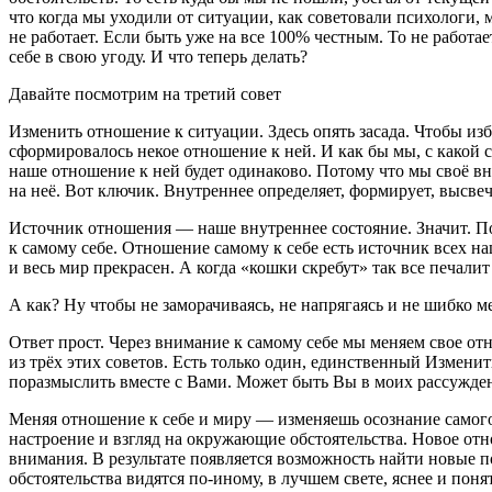
что когда мы уходили от ситуации, как советовали психологи, 
не работает. Если быть уже на все 100% честным. То не работае
себе в свою угоду. И что теперь делать?
Давайте посмотрим на
третий
совет
Изменить отношение к ситуации. Здесь опять засада. Чтобы избе
сформировалось некое отношение к ней. И как бы мы, с какой с
наше отношение к ней будет одинаково. Потому что мы своё вн
на неё. Вот ключик.
Внутреннее определяет, формирует, высве
Источник отношения
—
наше внутреннее состояние
. Значит. 
к самому себе. Отношение самому к себе есть источник всех наш
и весь мир прекрасен. А когда «кошки скребут» так все печали
А как? Ну чтобы не заморачиваясь, не напрягаясь и не шибко м
Ответ прост. Через внимание к самому себе мы меняем свое от
из трёх этих советов. Есть только один, единственный
Изменить
поразмыслить вместе с Вами. Может быть Вы в моих рассужден
Меняя отношение к себе и миру — изменяешь осознание самого с
настроение и взгляд на окружающие обстоятельства. Новое отн
внимания. В результате появляется возможность найти новые п
обстоятельства видятся по-иному, в лучшем свете, яснее и поня