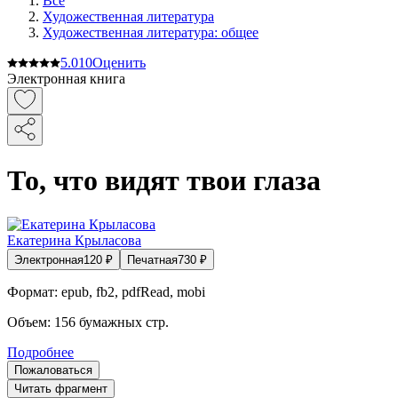
Все
Художественная литература
Художественная литература: общее
5.0
10
Оценить
Электронная книга
То, что видят твои глаза
Екатерина Крыласова
Электронная
120
₽
Печатная
730
₽
Формат:
epub, fb2, pdfRead, mobi
Объем:
156
бумажных стр.
Подробнее
Пожаловаться
Читать фрагмент