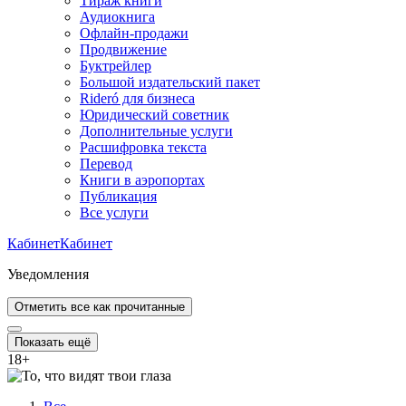
Тираж книги
Аудиокнига
Офлайн-продажи
Продвижение
Буктрейлер
Большой издательский пакет
Rideró для бизнеса
Юридический советник
Дополнительные услуги
Расшифровка текста
Перевод
Книги в аэропортах
Публикация
Все услуги
Кабинет
Кабинет
Уведомления
Отметить все как прочитанные
Показать ещё
18
+