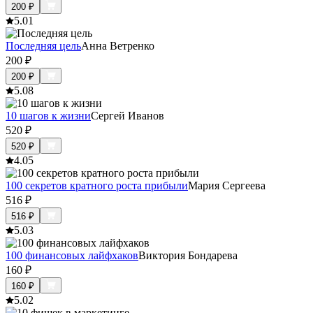
200
₽
5.0
1
Последняя цель
Анна Ветренко
200
₽
200
₽
5.0
8
10 шагов к жизни
Сергей Иванов
520
₽
520
₽
4.0
5
100 секретов кратного роста прибыли
Мария Сергеева
516
₽
516
₽
5.0
3
100 финансовых лайфхаков
Виктория Бондарева
160
₽
160
₽
5.0
2