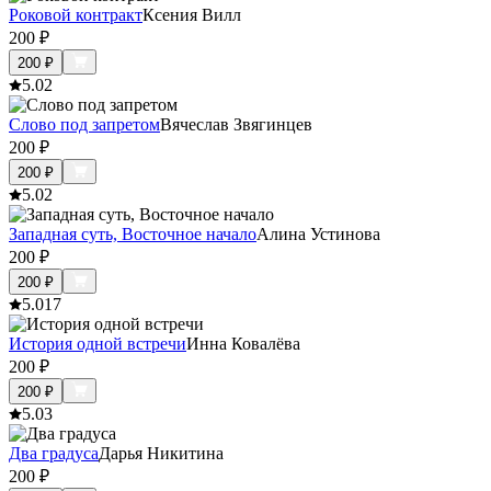
Роковой контракт
Ксения Вилл
200
₽
200
₽
5.0
2
Слово под запретом
Вячеслав Звягинцев
200
₽
200
₽
5.0
2
Западная суть, Восточное начало
Алина Устинова
200
₽
200
₽
5.0
17
История одной встречи
Инна Ковалёва
200
₽
200
₽
5.0
3
Два градуса
Дарья Никитина
200
₽