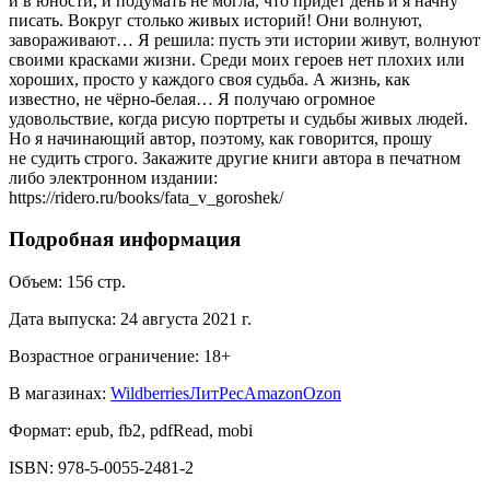
и в юности, и подумать не могла, что придёт день и я начну
писать. Вокруг столько живых историй! Они волнуют,
завораживают… Я решила: пусть эти истории живут, волнуют
своими красками жизни. Среди моих героев нет плохих или
хороших, просто у каждого своя судьба. А жизнь, как
известно, не чёрно-белая… Я получаю огромное
удовольствие, когда рисую портреты и судьбы живых людей.
Но я начинающий автор, поэтому, как говорится, прошу
не судить строго. Закажите другие книги автора в печатном
либо электронном издании:
https://ridero.ru/books/fata_v_goroshek/
Подробная информация
Объем:
156
стр.
Дата выпуска:
24 августа 2021 г.
Возрастное ограничение:
18
+
В магазинах:
Wildberries
ЛитРес
Amazon
Ozon
Формат:
epub, fb2, pdfRead, mobi
ISBN:
978-5-0055-2481-2