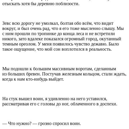
отыскать хотя бы деревню поблизости.
Зевс всю дорогу не умолкал, болтая обо всём, что видит
вокруг, и был очень рад, что я его тоже мысленно слышу. Мы
с ним прошли по тропинке до конца леса и не встретили
никого, зато вдалеке показался огромный город, окутанный
темным ореолом. У меня появилось чувство дежавю. Было
такое ощущение, что мой сон воплотился в реальность.
Мы подошли к большим массивным воротам, сделанным
из больших бревен. Постучав железным кольцом, стали ждать,
когда к нам кто-нибудь выйдет.
На стук вышел воин, я удивленно на него уставился,
рассматривая его с головы до ног, облаченного в доспехи.
— Что нужно? — грозно спросил воин.