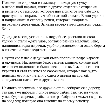
Положив все крючки и наживку в походную сумку
в небольшой карман, также в другое отделение отправил
и выпечку с термосом, которые нам приготовила бабушка,
проснувшись пораньше, чтобы нас побаловать. Взяли удочки
и направились в сторону речки, которая находилась
на окраине деревушки. За нами весело виляя хвостом, бежал
Зевс.
Дойдя до места, устроились поудобнее, расставили свои
удочки и стали ждать улов, болтая о разных мелочах. Зевс,
напившись воды из речки, удобно расположился около берега
в тенечек и стал следить за нами.
Спустя час у нас с дедушкой было половина ведра карасей
и окуньков. Настроение было замечательным, солнце ещё
не совсем поднялось и было свежо, пес выбежал из своего
укрытия и стал гоняться за бабочками, которые как будто
понимая его игру, летали с одного цветка на другой,
а не улетали насовсем в другое место.
Немного перекусив, все дружно стали собираться в дорогу,
так как уже набрали полное ведро рыбы. Так что на ужин
у нас будет жареная рыбка, а завтра бабушка сможет сварить
на обед уху, которую она готовит по своему рецепту.