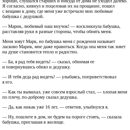
хорошо, слушался старших и никуда от дома не уходил далеко.
Я согласно, кивнул и поцеловав их на прощание, пошел
с вещами к дому, где меня уже встречали мои любимые
бабушка с дедушкой.
— Марик, любимый наш внучок! — воскликнула бабушка,
расставляя руки в разные стороны, чтобы обнять меня.
Меня зовут Марк, но бабушка меня с рождения называет
ласково Марик, мне даже нравиться. Когда она меня так зовет
на душе становится тепло и радостно.
— Ба, я рад тебя видеть! — сказал, обнимая ее
и повернувшись обнял и дедушку.
— И тебя деда рад видеть! — улыбаясь, поприветствовал
я его.
— Как ты вымахал, уже совсем взрослый стал, — хлопая меня
по плечу, по-доброму сказал дедушка.
— Да, как никак уже 16 лет, — ответив, улыбнулся я.
— Ну, пошлите в дом, не будем на пороге стоять, — сказала
бабушка, приглашая в жилище.