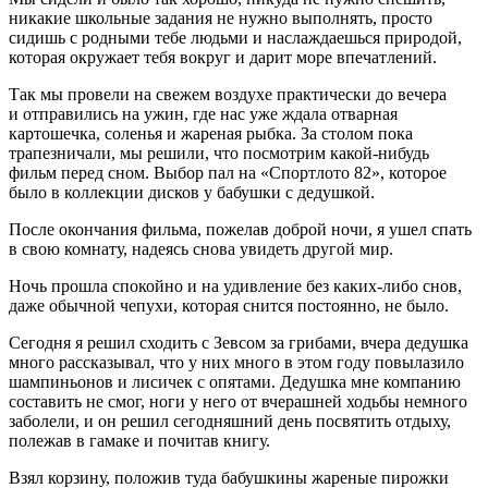
никакие школьные задания не нужно выполнять, просто
сидишь с родными тебе людьми и наслаждаешься природой,
которая окружает тебя вокруг и дарит море впечатлений.
Так мы провели на свежем воздухе практически до вечера
и отправились на ужин, где нас уже ждала отварная
картошечка, соленья и жареная рыбка. За столом пока
трапезничали, мы решили, что посмотрим какой-нибудь
фильм перед сном. Выбор пал на «Спортлото 82», которое
было в коллекции дисков у бабушки с дедушкой.
После окончания фильма, пожелав доброй ночи, я ушел спать
в свою комнату, надеясь снова увидеть другой мир.
Ночь прошла спокойно и на удивление без каких-либо снов,
даже обычной чепухи, которая снится постоянно, не было.
Сегодня я решил сходить с Зевсом за грибами, вчера дедушка
много рассказывал, что у них много в этом году повылазило
шампиньонов и лисичек с опятами. Дедушка мне компанию
составить не смог, ноги у него от вчерашней ходьбы немного
заболели, и он решил сегодняшний день посвятить отдыху,
полежав в гамаке и почитав книгу.
Взял корзину, положив туда бабушкины жареные пирожки