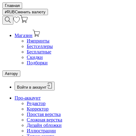
Главная
RUB
Сменить валюту
Магазин
Импринты
Бестселлеры
Бесплатные
Скидки
Подборки
Автору
Войти в аккаунт
Про-аккаунт
Редактор
Корректор
Простая верстка
Сложная верстка
Дизайн обложки
Иллюстрации