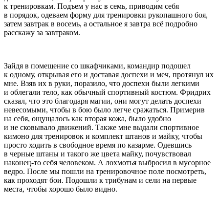
к тренировкам. Подъем у нас в семь, приводим себя
в порядок, одеваем форму для тренировки рукопашного боя,
затем завтрак в восемь, а остальное я завтра всё подробно
расскажу за завтраком.
Зайдя в помещение со шкафчиками, командир подошел
к одному, открывая его и доставая доспехи и меч, протянул их
мне. Взяв их в руки, поразило, что доспехи были легкими
и облегали тело, как обычный спортивный костюм. Фридрих
сказал, что это благодаря магии, они могут делать доспехи
невесомыми, чтобы в бою было легче сражаться. Примерив
на себя, ощущалось как вторая кожа, было удобно
и не сковывало движений. Также мне выдали спортивное
кимоно для тренировок и комплект штанов и майку, чтобы
просто ходить в свободное время по казарме. Одевшись
в черные штаны и такого же цвета майку, почувствовал
наконец-то себя человеком. А лохмотья выбросил в мусорное
ведро. После мы пошли на тренировочное поле посмотреть,
как проходят бои. Подошли к трибунам и сели на первые
места, чтобы хорошо было видно.