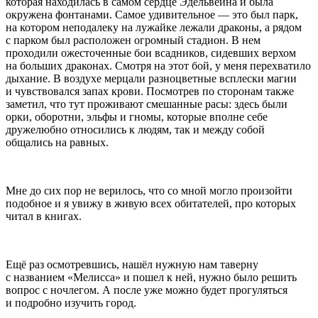
которая находилась в самом сердце Эдельвейна и была
окружена фонтанами. Самое удивительное — это был парк,
на котором неподалеку на лужайке лежали драконы, а рядом
с парком был расположен огромный стадион. В нем
проходили ожесточенные бои всадников, сидевших верхом
на больших драконах. Смотря на этот бой, у меня перехватило
дыхание. В воздухе мерцали разноцветные всплески магии
и чувствовался запах крови. Посмотрев по сторонам также
заметил, что тут проживают смешанные расы: здесь были
орки, оборотни, эльфы и гномы, которые вполне себе
дружелюбно относились к людям, так и между собой
общались на равных.
Мне до сих пор не верилось, что со мной могло произойти
подобное и я увижу в живую всех обитателей, про которых
читал в книгах.
Ещё раз осмотревшись, нашёл нужную нам таверну
с названием «Мелисса» и пошел к ней, нужно было решить
вопрос с ночлегом. А после уже можно будет прогуляться
и подробно изучить город.