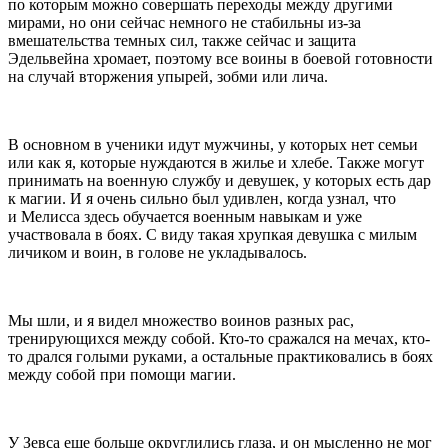
по которым можно совершать переходы между другими
мирами, но они сейчас немного не стабильны из-за
вмешательства темных сил, также сейчас и защита
Эдельвейна хромает, поэтому все воины в боевой готовности
на случай вторжения упырей, зобми или лича.
В основном в ученики идут мужчины, у которых нет семьи
или как я, которые нуждаются в жилье и хлебе. Также могут
принимать на военную службу и девушек, у которых есть дар
к магии. И я очень сильно был удивлен, когда узнал, что
и Мелисса здесь обучается военным навыкам и уже
участвовала в боях. С виду такая хрупкая девушка с милым
личиком и воин, в голове не укладывалось.
Мы шли, и я видел множество воинов разных рас,
тренирующихся между собой. Кто-то сражался на мечах, кто-
то дрался голыми руками, а остальные практиковались в боях
между собой при помощи магии.
У Зевса еще больше округлились глаза, и он мысленно не мог