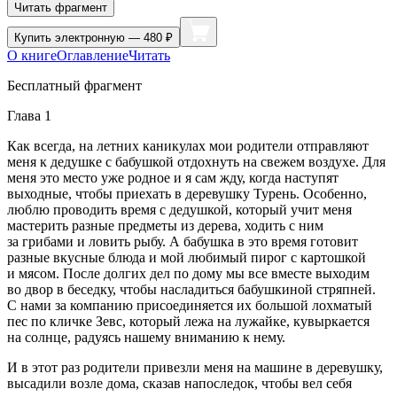
Читать фрагмент
Купить
электронную — 480 ₽
О книге
Оглавление
Читать
Бесплатный фрагмент
Глава 1
Как всегда, на летних каникулах мои родители отправляют
меня к дедушке с бабушкой отдохнуть на свежем воздухе. Для
меня это место уже родное и я сам жду, когда наступят
выходные, чтобы приехать в деревушку Турень. Особенно,
люблю проводить время с дедушкой, который учит меня
мастерить разные предметы из дерева, ходить с ним
за грибами и ловить рыбу. А бабушка в это время готовит
разные вкусные блюда и мой любимый пирог с картошкой
и мясом. После долгих дел по дому мы все вместе выходим
во двор в беседку, чтобы насладиться бабушкиной стряпней.
С нами за компанию присоединяется их большой лохматый
пес по кличке Зевс, который лежа на лужайке, кувыркается
на солнце, радуясь нашему вниманию к нему.
И в этот раз родители привезли меня на машине в деревушку,
высадили возле дома, сказав напоследок, чтобы вел себя