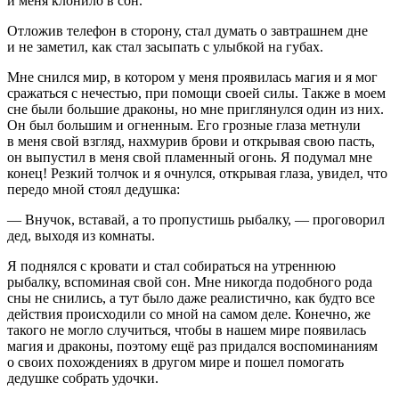
и меня клонило в сон.
Отложив телефон в сторону, стал думать о завтрашнем дне
и не заметил, как стал засыпать с улыбкой на губах.
Мне снился мир, в котором у меня проявилась магия и я мог
сражаться с нечестью, при помощи своей силы. Также в моем
сне были большие драконы, но мне приглянулся один из них.
Он был большим и огненным. Его грозные глаза метнули
в меня свой взгляд, нахмурив брови и открывая свою пасть,
он выпустил в меня свой пламенный огонь. Я подумал мне
конец! Резкий толчок и я очнулся, открывая глаза, увидел, что
передо мной стоял дедушка:
— Внучок, вставай, а то пропустишь рыбалку, — проговорил
дед, выходя из комнаты.
Я поднялся с кровати и стал собираться на утреннюю
рыбалку, вспоминая свой сон. Мне никогда подобного рода
сны не снились, а тут было даже реалистично, как будто все
действия происходили со мной на самом деле. Конечно, же
такого не могло случиться, чтобы в нашем мире появилась
магия и драконы, поэтому ещё раз придался воспоминаниям
о своих похождениях в другом мире и пошел помогать
дедушке собрать удочки.