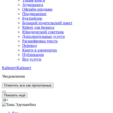
Тираж книги
Аудиокнига
Офлайн-продажи
Продвижение
Буктрейлер
Большой издательский пакет
Rideró для бизнеса
Юридический советник
Дополнительные услуги
Расшифровка текста
Перевод
Книги в аэропортах
Публикация
Все услуги
Кабинет
Кабинет
Уведомления
Отметить все как прочитанные
Показать ещё
18
+