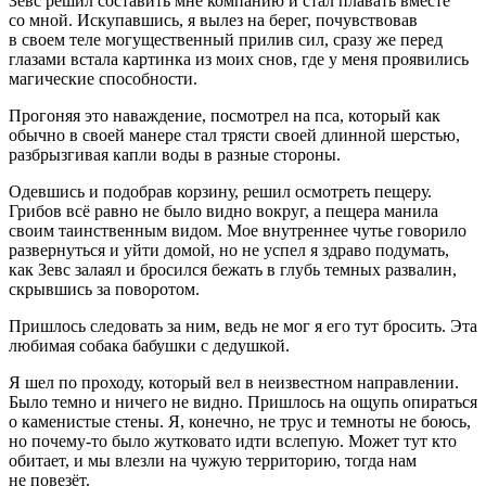
Зевс решил составить мне компанию и стал плавать вместе
со мной. Искупавшись, я вылез на берег, почувствовав
в своем теле могущественный прилив сил, сразу же перед
глазами встала картинка из моих снов, где у меня проявились
магические способности.
Прогоняя это наваждение, посмотрел на пса, который как
обычно в своей манере стал трясти своей длинной шерстью,
разбрызгивая капли воды в разные стороны.
Одевшись и подобрав корзину, решил осмотреть пещеру.
Грибов всё равно не было видно вокруг, а пещера манила
своим таинственным видом. Мое внутреннее чутье говорило
развернуться и уйти домой, но не успел я здраво подумать,
как Зевс залаял и бросился бежать в глубь темных развалин,
скрывшись за поворотом.
Пришлось следовать за ним, ведь не мог я его тут бросить. Эта
любимая собака бабушки с дедушкой.
Я шел по проходу, который вел в неизвестном направлении.
Было темно и ничего не видно. Пришлось на ощупь опираться
о каменистые стены. Я, конечно, не трус и темноты не боюсь,
но почему-то было жутковато идти вслепую. Может тут кто
обитает, и мы влезли на чужую территорию, тогда нам
не повезёт.