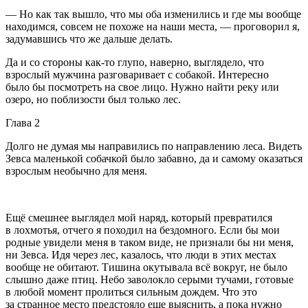
— Но как так вышло, что мы оба изменились и где мы вообще
находимся, совсем не похоже на наши места, — проговорил я,
задумавшись что же дальше делать.
Да и со стороны как-то глупо, наверно, выглядело, что
взрослый мужчина разговаривает с собакой. Интересно
было бы посмотреть на свое лицо. Нужно найти реку или
озеро, но поблизости был только лес.
Глава 2
Долго не думая мы направились по направлению леса. Видеть
Зевса маленькой собачкой было забавно, да и самому оказаться
взрослым необычно для меня.
Ещё смешнее выглядел мой наряд, который превратился
в лохмотья, отчего я походил на бездомного. Если бы мои
родные увидели меня в таком виде, не признали бы ни меня,
ни Зевса. Идя через лес, казалось, что люди в этих местах
вообще не обитают. Тишина окутывала всё вокруг, не было
слышно даже птиц. Небо заволокло серыми тучами, готовые
в любой момент пролиться сильным дождем. Что это
за странное место предстояло еще выяснить, а пока нужно