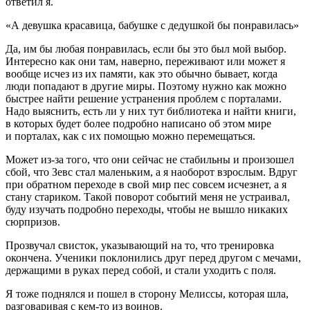
ответил я.
«А девушка красавица, бабушке с дедушкой бы понравилась»
Да, им бы любая понравилась, если бы это был мой выбор.
Интересно как они там, наверно, переживают или может я
вообще исчез из их памяти, как это обычно бывает, когда
люди попадают в другие миры. Поэтому нужно как можно
быстрее найти решение устранения проблем с порталами.
Надо выяснить, есть ли у них тут библиотека и найти книги,
в которых будет более подробно написано об этом мире
и порталах, как с их помощью можно перемещаться.
Может из-за того, что они сейчас не стабильны и произошел
сбой, что Зевс стал маленьким, а я наоборот взрослым. Вдруг
при обратном переходе в свой мир пес совсем исчезнет, а я
стану стариком. Такой поворот событий меня не устраивал,
буду изучать подробно переходы, чтобы не вышло никаких
сюрпризов.
Прозвучал свисток, указывающий на то, что тренировка
окончена. Ученики поклонились друг перед другом с мечами,
держащими в руках перед собой, и стали уходить с поля.
Я тоже поднялся и пошел в сторону Мелиссы, которая шла,
разговаривая с кем-то из воинов.