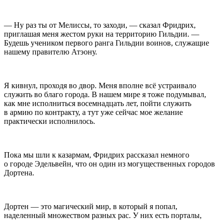
— Ну раз ты от Мелиссы, то заходи, — сказал Фридрих,
приглашая меня жестом руки на территорию Гильдии. —
Будешь учеником первого ранга Гильдии воинов, служащие
нашему правителю Атэону.
Я кивнул, проходя во двор. Меня вполне всё устраивало
служить во благо города. В нашем мире я тоже подумывал,
как мне исполниться восемнадцать лет, пойти служить
в армию по контракту, а тут уже сейчас мое желание
практически исполнилось.
Пока мы шли к казармам, Фридрих рассказал немного
о городе Эдельвейн, что он один из могущественных городов
Дортена.
Дортен — это магический мир, в который я попал,
наделенный множеством разных рас. У них есть порталы,