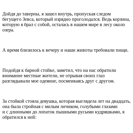
Дойдя до таверны, я зашел внутрь, пропуская следом
бегущего Зевса, который изрядно проголодался. Ведь корзина,
которую я брал с собой, осталась в нашем мире в лесу около
озера.
А время близилось к вечеру и наши животы требовали пищи.
Подойдя к барной стойке, заметил, что на нас обратили
внимание местные жители, не отрывая своих глаз
разглядывали мое одеяние, посмеиваясь друг с другом.
За стойкой стояла девушка, которая выглядела лет на двадцать,
она была стройная с милым личиком, голубыми глазами
и с длинными до лопаток пышными русыми кудряшками, я
обратился к ней: