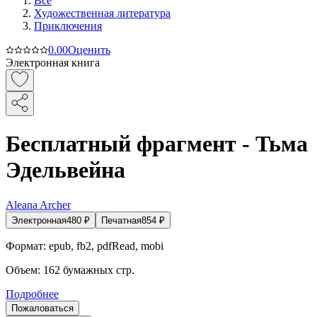
Все
Художественная литература
Приключения
0.0
0
Оценить
Электронная книга
Бесплатный фрагмент - Тьма
Эдельвейна
Aleana Archer
Электронная
480
₽
Печатная
854
₽
Формат:
epub, fb2, pdfRead, mobi
Объем:
162
бумажных стр.
Подробнее
Пожаловаться