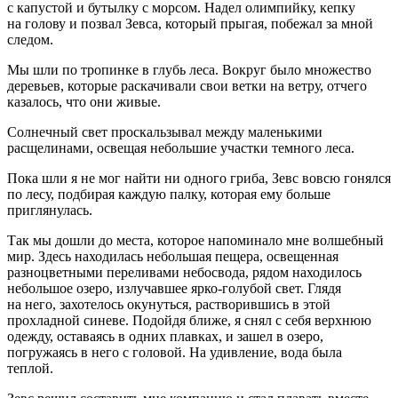
с капустой и бутылку с морсом. Надел олимпийку, кепку
на голову и позвал Зевса, который прыгая, побежал за мной
следом.
Мы шли по тропинке в глубь леса. Вокруг было множество
деревьев, которые раскачивали свои ветки на ветру, отчего
казалось, что они живые.
Солнечный свет проскальзывал между маленькими
расщелинами, освещая небольшие участки темного леса.
Пока шли я не мог найти ни одного гриба, Зевс вовсю гонялся
по лесу, подбирая каждую палку, которая ему больше
приглянулась.
Так мы дошли до места, которое напоминало мне волшебный
мир. Здесь находилась небольшая пещера, освещенная
разноцветными переливами небосвода, рядом находилось
небольшое озеро, излучавшее ярко-голубой свет. Глядя
на него, захотелось окунуться, растворившись в этой
прохладной синеве. Подойдя ближе, я снял с себя верхнюю
одежду, оставаясь в одних плавках, и зашел в озеро,
погружаясь в него с головой. На удивление, вода была
теплой.