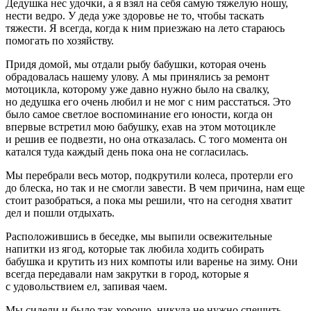
Дедушка нес удочки, а я взял на себя самую тяжелую ношу,
нести ведро. У деда уже здоровье не то, чтобы таскать
тяжести. Я всегда, когда к ним приезжаю на лето стараюсь
помогать по хозяйству.
Придя домой, мы отдали рыбу бабушки, которая очень
обрадовалась нашему улову. А мы принялись за ремонт
мотоцикла, которому уже давно нужно было на свалку,
но дедушка его очень любил и не мог с ним расстаться. Это
было самое светлое воспоминание его юности, когда он
впервые встретил мою бабушку, ехав на этом мотоцикле
и решив ее подвезти, но она отказалась. С того момента он
катался туда каждый день пока она не согласилась.
Мы перебрали весь мотор, подкрутили
колес
а, протерли его
до блеска, но так и не смогли завести. В чем причина, нам еще
стоит разобраться, а пока мы решили, что на сегодня хватит
дел и пошли отдыхать.
Расположившись в беседке, мы выпили освежительные
напитки из ягод, которые так любила ходить собирать
бабушка и крутить из них компоты или варенье на зиму. Они
всегда передавали нам закрутки в город, которые я
с удовольствием ел, запивая чаем.
Мы сидели и было так хорошо, никуда не нужно спешить,