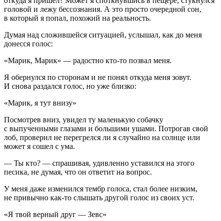
откуда я пришел? Может я споткнувшись в пещере, стукнулся
головой и лежу бессознания. А это просто очередной сон,
в который я попал, похожий на реальность.
Думая над сложившейся ситуацией, услышал, как до меня
донесся голос:
«Марик, Марик» — радостно кто-то позвал меня.
Я обернулся по сторонам и не понял откуда меня зовут.
И снова раздался голос, но уже близко:
«Марик, я тут внизу»
Посмотрев вниз, увидел ту маленькую собачку
с выпученными глазами и большими ушами. Потрогав свой
лоб, проверил не перегрелся ли я случайно на солнце или
может я сошел с ума.
— Ты кто? — спрашивая, удивленно уставился на этого
песика, не думая, что он ответит на вопрос.
У меня даже изменился тембр голоса, стал более низким,
не привычно как-то слышать другой голос из своих уст.
«Я твой верный друг — Зевс»