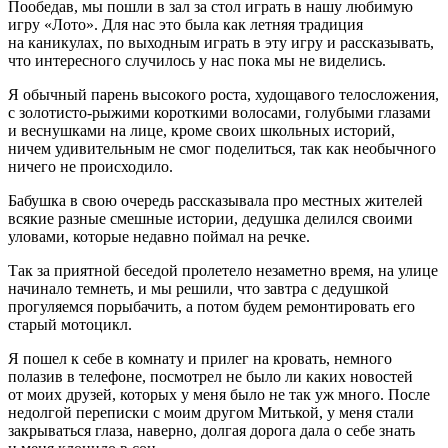
Пообедав, мы пошли в зал за стол играть в нашу любимую
игру «Лото». Для нас это была как летняя традиция
на каникулах, по выходным играть в эту игру и рассказывать,
что интересного случилось у нас пока мы не виделись.
Я обычный парень высокого роста, худощавого телосложения,
с золотисто-рыжими короткими волосами, голубыми глазами
и веснушками на лице, кроме своих школьных историй,
ничем удивительным не смог поделиться, так как необычного
ничего не происходило.
Бабушка в свою очередь рассказывала про местных жителей
всякие разные смешные истории, дедушка делился своими
уловами, которые недавно поймал на речке.
Так за приятной беседой пролетело незаметно время, на улице
начинало темнеть, и мы решили, что завтра с дедушкой
прогуляемся порыбачить, а потом будем ремонтировать его
старый мотоцикл.
Я пошел к себе в комнату и прилег на кровать, немного
полазив в телефоне, посмотрел не было ли каких новостей
от моих друзей, которых у меня было не так уж много. После
недолгой переписки с моим другом Митькой, у меня стали
закрываться глаза, наверно, долгая дорога дала о себе знать