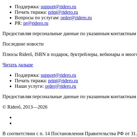
Поддержка
:
support@ridero.ru
Печать тиража
:
print@ridero.ru
Вопросы по услугам
:
order@ridero.ru
PR
:
pr@ridero.ru
Предоставляя персональные данные по указанным контактным д
Последние новости
Плюсы Rideró, ISBN в подарок, буктрейлеры, вебинары и мног
Читать дальше
Поддержка
:
support@ridero.ru
Печать тиража
:
print@ridero.ru
Наши услуги
:
order@ridero.ru
Предоставляя персональные данные по указанным контактным д
© Rideró, 2013—
2026
В соответствии с п. 14 Постановления Правительства РФ от 3