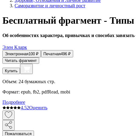
Здоровье, Отношения и Личное развитие
Саморазвитие и личностный рост
Бесплатный фрагмент - Типы
Об особенностях характера, привычках и способах завязат
Элен Кларк
Электронная
100
₽
Печатная
496
₽
Читать фрагмент
Купить
Объем:
24
бумажных стр.
Формат:
epub, fb2, pdfRead, mobi
Подробнее
4.5
2
Оценить
Пожаловаться