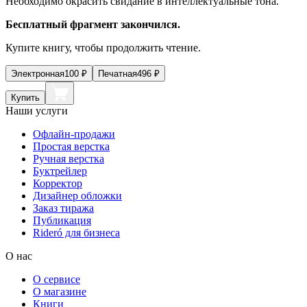
Необходимо окрасить свидание в интеллектуальные тона.
Бесплатный фрагмент закончился.
Купите книгу, чтобы продолжить чтение.
Электронная
100
₽
Печатная
496
₽
Купить
Наши услуги
Офлайн-продажи
Простая верстка
Ручная верстка
Буктрейлер
Корректор
Дизайнер обложки
Заказ тиража
Публикация
Rideró для бизнеса
О нас
О сервисе
О магазине
Книги