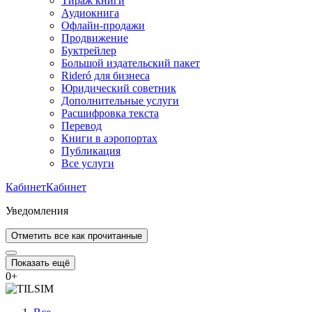
Тираж книги
Аудиокнига
Офлайн-продажи
Продвижение
Буктрейлер
Большой издательский пакет
Rideró для бизнеса
Юридический советник
Дополнительные услуги
Расшифровка текста
Перевод
Книги в аэропортах
Публикация
Все услуги
Кабинет
Кабинет
Уведомления
Отметить все как прочитанные
Показать ещё
0
+