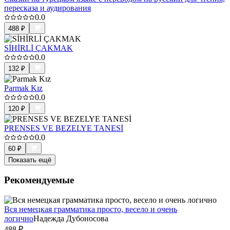
пересказа и аудирования
0.0
488
₽
SİHİRLİ ÇAKMAK
0.0
132
₽
Parmak Kız
0.0
120
₽
PRENSES VE BEZELYE TANESİ
0.0
60
₽
Показать ещё
Рекомендуемые
Вся немецкая грамматика просто, весело и очень
логично
Надежда Дубоносова
488
₽