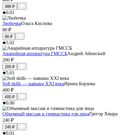
488
₽
0.0
1
Любочка
Ольга Кислова
80
₽
80
₽
5.0
2
Аварийная аппаратура ГМССБ
Андрей Абинский
200
₽
200
₽
5.0
1
Soft skills — навыки XXI века
Ирина Борзова
400
₽
400
₽
0.0
0
Объемный массаж и гимнастика для лица
Грегор Хмара
240
₽
240
₽
0.0
1