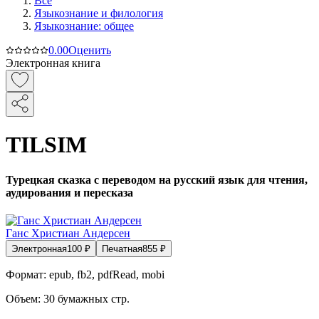
Все
Языкознание и филология
Языкознание: общее
0.0
0
Оценить
Электронная книга
TILSIM
Турецкая сказка с переводом на русский язык для чтения,
аудирования и пересказа
Ганс Христиан Андерсен
Электронная
100
₽
Печатная
855
₽
Формат:
epub, fb2, pdfRead, mobi
Объем:
30
бумажных стр.