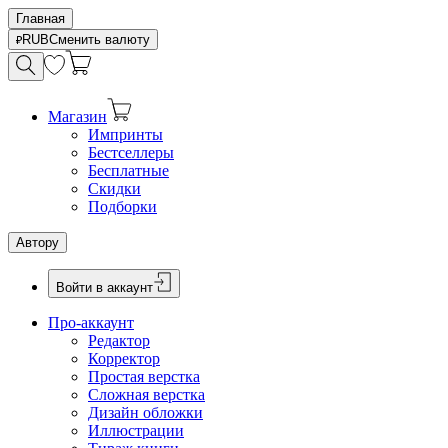
Главная
RUB
Сменить валюту
Магазин
Импринты
Бестселлеры
Бесплатные
Скидки
Подборки
Автору
Войти в аккаунт
Про-аккаунт
Редактор
Корректор
Простая верстка
Сложная верстка
Дизайн обложки
Иллюстрации