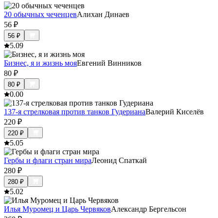
20 обычных чеченцев
Алихан Динаев
56
₽
56
₽
5.0
9
Бизнес, я и жизнь моя
Евгений Винников
80
₽
80
₽
0.0
0
137-я стрелковая против танков Гудериана
Валерий Киселёв
220
₽
220
₽
5.0
5
Гербы и флаги стран мира
Леонид Спаткай
280
₽
280
₽
5.0
2
Илья Муромец и Царь Червяков
Александр Бергельсон