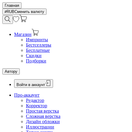
Главная
RUB
Сменить валюту
Магазин
Импринты
Бестселлеры
Бесплатные
Скидки
Подборки
Автору
Войти в аккаунт
Про-аккаунт
Редактор
Корректор
Простая верстка
Сложная верстка
Дизайн обложки
Иллюстрации