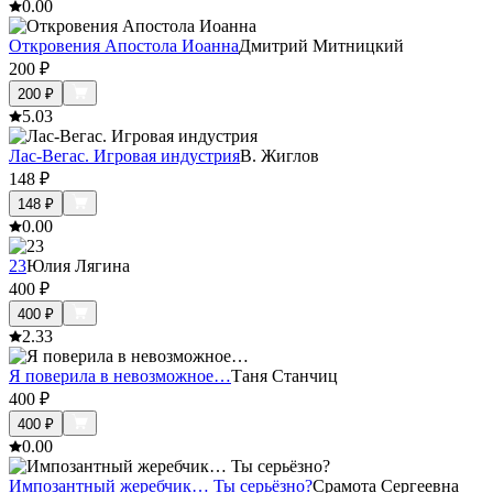
0.0
0
Откровения Апостола Иоанна
Дмитрий Митницкий
200
₽
200
₽
5.0
3
Лас-Вегас. Игровая индустрия
В. Жиглов
148
₽
148
₽
0.0
0
23
Юлия Лягина
400
₽
400
₽
2.3
3
Я поверила в невозможное…
Таня Станчиц
400
₽
400
₽
0.0
0
Импозантный жеребчик… Ты серьёзно?
Срамота Сергеевна