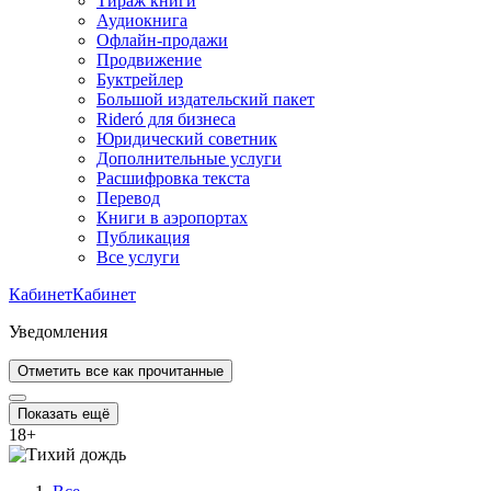
Тираж книги
Аудиокнига
Офлайн-продажи
Продвижение
Буктрейлер
Большой издательский пакет
Rideró для бизнеса
Юридический советник
Дополнительные услуги
Расшифровка текста
Перевод
Книги в аэропортах
Публикация
Все услуги
Кабинет
Кабинет
Уведомления
Отметить все как прочитанные
Показать ещё
18
+