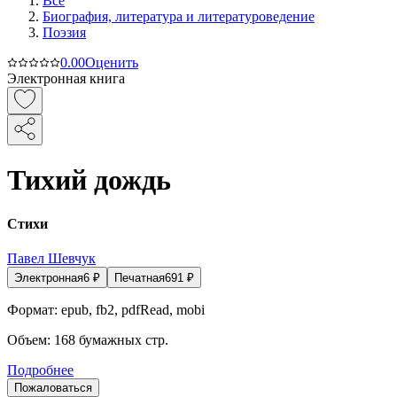
Все
Биография, литература и литературоведение
Поэзия
0.0
0
Оценить
Электронная книга
Тихий дождь
Стихи
Павел Шевчук
Электронная
6
₽
Печатная
691
₽
Формат:
epub, fb2, pdfRead, mobi
Объем:
168
бумажных стр.
Подробнее
Пожаловаться