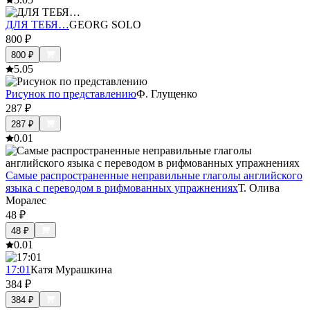
ДЛЯ ТЕБЯ…
GEORG SOLO
800
₽
800
₽
5.0
5
Рисунок по представлению
Ф. Глущенко
287
₽
287
₽
0.0
1
Самые распространенные неправильные глаголы английского
языка с переводом в рифмованных упражнениях
Т. Олива
Моралес
48
₽
48
₽
0.0
1
17:01
Катя Мурашкина
384
₽
384
₽