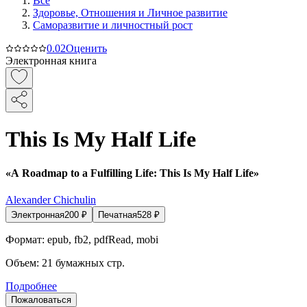
Все
Здоровье, Отношения и Личное развитие
Саморазвитие и личностный рост
0.0
2
Оценить
Электронная книга
This Is My Half Life
«A Roadmap to a Fulfilling Life: This Is My Half Life»
Alexander Chichulin
Электронная
200
₽
Печатная
528
₽
Формат:
epub, fb2, pdfRead, mobi
Объем:
21
бумажных стр.
Подробнее
Пожаловаться