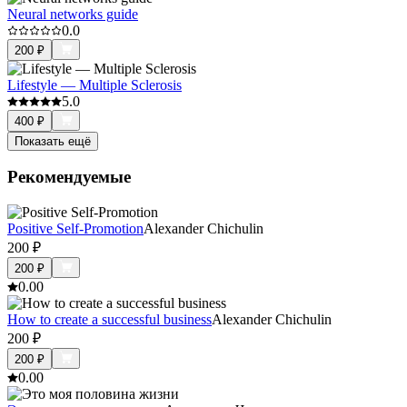
Neural networks guide
0.0
200
₽
Lifestyle — Multiple Sclerosis
5.0
400
₽
Показать ещё
Рекомендуемые
Positive Self-Promotion
Alexander Chichulin
200
₽
200
₽
0.0
0
How to create a successful business
Alexander Chichulin
200
₽
200
₽
0.0
0