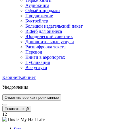
Тираж книги
Аудиокнига
Офлайн-продажи
Продвижение
Буктрейлер
Большой издательский пакет
Rideró для бизнеса
Юридический советник
Дополнительные услуги
Расшифровка текста
Перевод
Книги в аэропортах
Публикация
Все услуги
Кабинет
Кабинет
Уведомления
Отметить все как прочитанные
Показать ещё
12
+