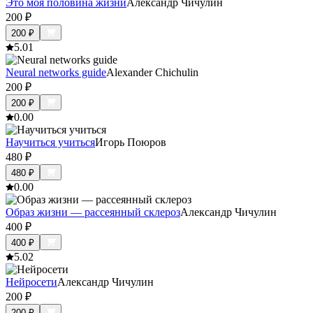
Это моя половина жизни
Александр Чичулин
200
₽
200
₽
5.0
1
Neural networks guide
Alexander Chichulin
200
₽
200
₽
0.0
0
Научиться учиться
Игорь Поюров
480
₽
480
₽
0.0
0
Образ жизни — рассеянный склероз
Александр Чичулин
400
₽
400
₽
5.0
2
Нейросети
Александр Чичулин
200
₽
200
₽