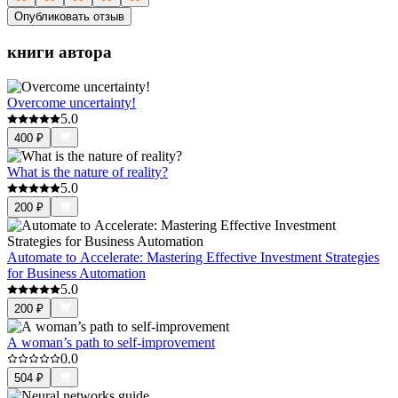
Опубликовать отзыв
книги автора
Overcome uncertainty!
5.0
400
₽
What is the nature of reality?
5.0
200
₽
Automate to Accelerate: Mastering Effective Investment Strategies
for Business Automation
5.0
200
₽
A woman’s path to self-improvement
0.0
504
₽