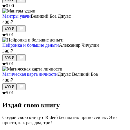
0.0
0
Мантры удачи
Великий Боа Джувс
400
₽
400
₽
5.0
1
Нейронка и большие деньги
Александр Чичулин
396
₽
396
₽
5.0
1
Магическая карта личности
Джувс Великий Боа
400
₽
400
₽
5.0
1
Издай свою книгу
Создай свою книгу с Rideró бесплатно прямо сейчас. Это
просто, как раз, два, три!