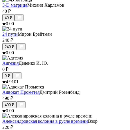
3-D матрица
Михаил Харламов
40
₽
40
₽
0.0
0
24 пути
Мирон Брейтман
240
₽
240
₽
0.0
0
Адгезия
Деденко И. Ю.
0
₽
0
₽
4.9
101
Адвокат Прометея
Дмитрий Розенбанд
490
₽
490
₽
0.0
0
Александровская колонна в русле времени
Взор
220
₽