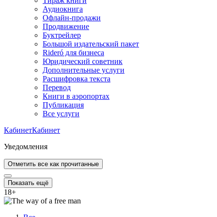
Тираж книги
Аудиокнига
Офлайн-продажи
Продвижение
Буктрейлер
Большой издательский пакет
Rideró для бизнеса
Юридический советник
Дополнительные услуги
Расшифровка текста
Перевод
Книги в аэропортах
Публикация
Все услуги
Кабинет
Кабинет
Уведомления
Отметить все как прочитанные
Показать ещё
18
+