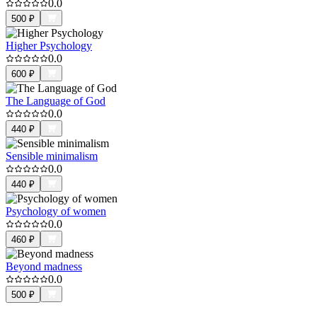
0.0
500
₽
Higher Psychology
0.0
600
₽
The Language of God
0.0
440
₽
Sensible minimalism
0.0
440
₽
Psychology of women
0.0
460
₽
Beyond madness
0.0
500
₽