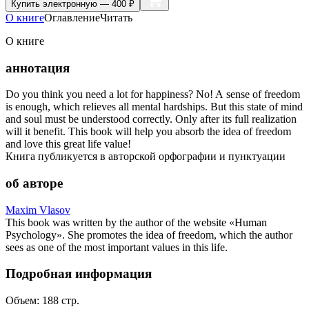
Купить
электронную — 400 ₽
О книге
Оглавление
Читать
О книге
аннотация
Do you think you need a lot for happiness? No! A sense of freedom
is enough, which relieves all mental hardships. But this state of mind
and soul must be understood correctly. Only after its full realization
will it benefit. This book will help you absorb the idea of freedom
and love this great life value!
Книга публикуется в авторской орфографии и пунктуации
об авторе
Maxim Vlasov
This book was written by the author of the website «Human
Psychology». She promotes the idea of freedom, which the author
sees as one of the most important values in this life.
Подробная информация
Объем:
188
стр.