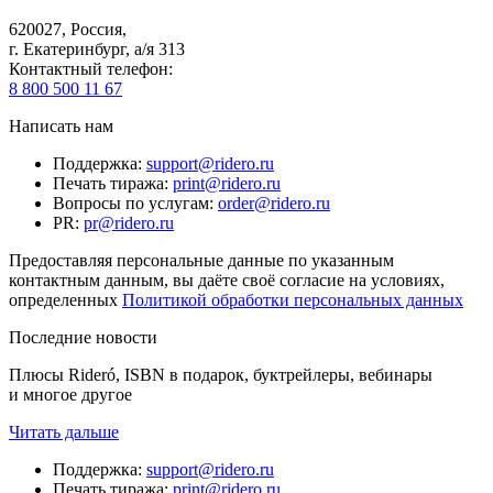
620027
,
Россия
,
г. Екатеринбург, а/я 313
Контактный телефон
:
8 800 500 11 67
Написать нам
Поддержка
:
support@ridero.ru
Печать тиража
:
print@ridero.ru
Вопросы по услугам
:
order@ridero.ru
PR
:
pr@ridero.ru
Предоставляя персональные данные по указанным
контактным данным, вы даёте своё согласие на условиях,
определенных
Политикой обработки персональных данных
Последние новости
Плюсы Rideró, ISBN в подарок, буктрейлеры, вебинары
и многое другое
Читать дальше
Поддержка
:
support@ridero.ru
Печать тиража
:
print@ridero.ru