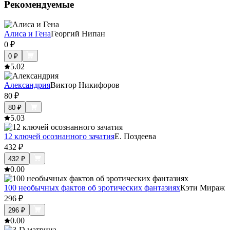
Рекомендуемые
Алиса и Гена
Георгий Нипан
0
₽
0
₽
5.0
2
Александрия
Виктор Никифоров
80
₽
80
₽
5.0
3
12 ключей осознанного зачатия
Е. Поздеева
432
₽
432
₽
0.0
0
100 необычных фактов об эротических фантазиях
Кэти Мираж
296
₽
296
₽
0.0
0