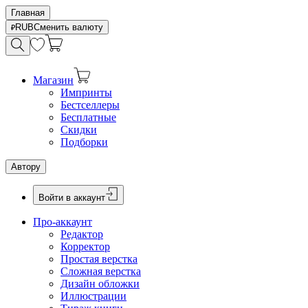
Главная
RUB
Сменить валюту
Магазин
Импринты
Бестселлеры
Бесплатные
Скидки
Подборки
Автору
Войти в аккаунт
Про-аккаунт
Редактор
Корректор
Простая верстка
Сложная верстка
Дизайн обложки
Иллюстрации