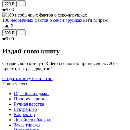
220
₽
5.0
3
100 необычных фактов о секс-игрушках
Кэти Мираж
396
₽
396
₽
0.0
0
Издай свою книгу
Создай свою книгу с Rideró бесплатно прямо сейчас. Это
просто, как раз, два, три!
Создать книгу бесплатно
Наши услуги
Офлайн-продажи
Простая верстка
Ручная верстка
Буктрейлер
Корректор
Дизайнер обложки
Заказ тиража