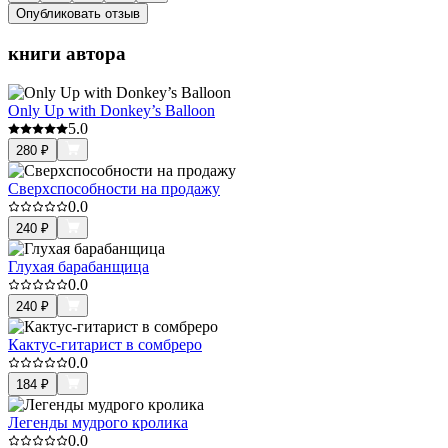
Опубликовать отзыв
книги автора
Only Up with Donkey’s Balloon
5.0
280
₽
Сверхспособности на продажу
0.0
240
₽
Глухая барабанщица
0.0
240
₽
Кактус-гитарист в сомбреро
0.0
184
₽
Легенды мудрого кролика
0.0