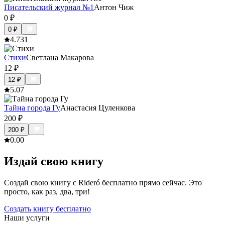
Писательский журнал №1
Антон Чиж
0
₽
0
₽
4.7
31
Стихи
Светлана Макарова
12
₽
12
₽
5.0
7
Тайна города Гу
Анастасия Цуленкова
200
₽
200
₽
0.0
0
Издай свою книгу
Создай свою книгу с Rideró бесплатно прямо сейчас. Это
просто, как раз, два, три!
Создать книгу бесплатно
Наши услуги