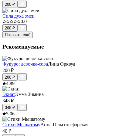
200
₽
Сила духа змеи
0.0
200
₽
Показать ещё
Рекомендуемые
Фукуро: девочка-сова
Лина Орквуд
200
₽
200
₽
4.8
9
Экиат
Эмма Зимина
348
₽
348
₽
5.0
6
Стихи Мышатому
Анна Гельсингфорская
40
₽