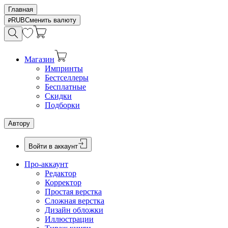
Главная
RUB
Сменить валюту
Магазин
Импринты
Бестселлеры
Бесплатные
Скидки
Подборки
Автору
Войти в аккаунт
Про-аккаунт
Редактор
Корректор
Простая верстка
Сложная верстка
Дизайн обложки
Иллюстрации