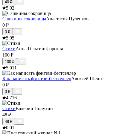
40
₽
5.0
2
Сашкины сокровища
Анастасия Цуленкова
0
₽
0
₽
5.0
5
Стихи
Анна Гельсингфорская
100
₽
100
₽
5.0
11
Как написать фэнтези-бестселлер
Алексей Шеин
0
₽
0
₽
4.7
16
Стихи
Валерий Полухин
48
₽
48
₽
0.0
1