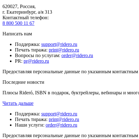
620027
,
Россия
,
г. Екатеринбург, а/я 313
Контактный телефон
:
8 800 500 11 67
Написать нам
Поддержка
:
support@ridero.ru
Печать тиража
:
print@ridero.ru
Вопросы по услугам
:
order@ridero.ru
PR
:
pr@ridero.ru
Предоставляя персональные данные по указанным контактным д
Последние новости
Плюсы Rideró, ISBN в подарок, буктрейлеры, вебинары и мног
Читать дальше
Поддержка
:
support@ridero.ru
Печать тиража
:
print@ridero.ru
Наши услуги
:
order@ridero.ru
Предоставляя персональные данные по указанным контактным д