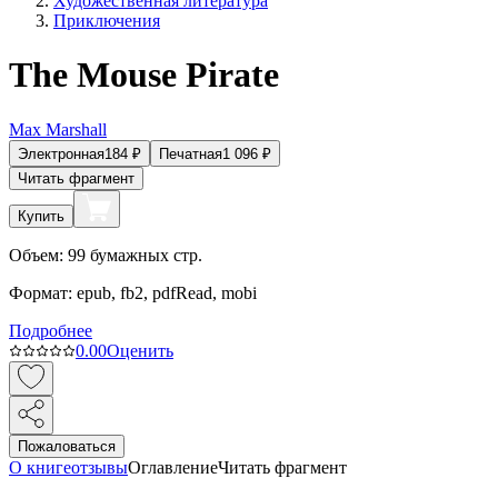
Художественная литература
Приключения
The Mouse Pirate
Max Marshall
Электронная
184
₽
Печатная
1 096
₽
Читать фрагмент
Купить
Объем:
99
бумажных стр.
Формат:
epub, fb2, pdfRead, mobi
Подробнее
0.0
0
Оценить
Пожаловаться
О книге
отзывы
Оглавление
Читать фрагмент