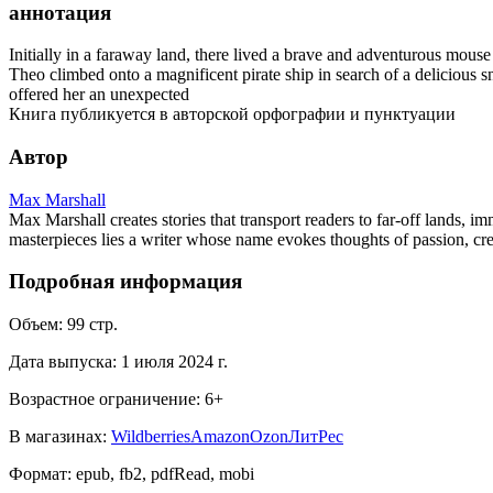
аннотация
Initially in a faraway land, there lived a brave and adventurous mous
Theo climbed onto a magnificent pirate ship in search of a delicious s
offered her an unexpected
Книга публикуется в авторской орфографии и пунктуации
Автор
Max Marshall
Max Marshall creates stories that transport readers to far-off lands, 
masterpieces lies a writer whose name evokes thoughts of passion, cre
Подробная информация
Объем:
99
стр.
Дата выпуска:
1 июля 2024 г.
Возрастное ограничение:
6
+
В магазинах:
Wildberries
Amazon
Ozon
ЛитРес
Формат:
epub, fb2, pdfRead, mobi