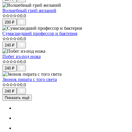
Волшебный гриб желаний
0.0
200
₽
Сумасшедший профессор и бактерия
0.0
240
₽
Побег из-под ножа
0.0
240
₽
Звонок пирата с того света
0.0
240
₽
Показать ещё