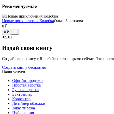
Рекомендуемые
Новые приключения Колобка
Ольга Золоткова
0
₽
0
₽
5.0
1
Издай свою книгу
Создай свою книгу с Rideró бесплатно прямо сейчас. Это просто,
Создать книгу бесплатно
Наши услуги
Офлайн-продажи
Простая верстка
Ручная верстка
Буктрейлер
Корректор
Дизайнер обложки
Заказ тиража
Публикация