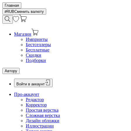
Главная
RUB
Сменить валюту
Магазин
Импринты
Бестселлеры
Бесплатные
Скидки
Подборки
Автору
Войти в аккаунт
Про-аккаунт
Редактор
Корректор
Простая верстка
Сложная верстка
Дизайн обложки
Иллюстрации