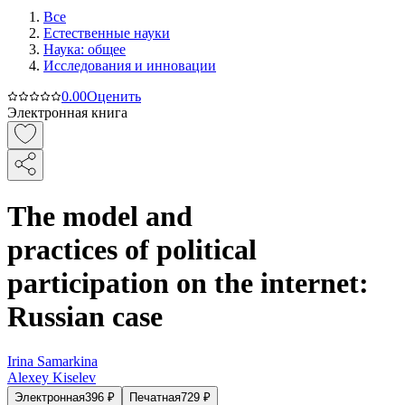
Все
Естественные науки
Наука: общее
Исследования и инновации
0.0
0
Оценить
Электронная книга
The model and
practices of political
participation on the internet:
Russian case
Irina Samarkina
Alexey Kiselev
Электронная
396
₽
Печатная
729
₽