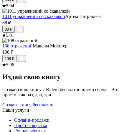
5.0
4
1011 упражнений со скакалкой
Артем Патрикеев
88
₽
88
₽
5.0
1
108 отражений
Максим Мейстер
108
₽
108
₽
5.0
6
Издай свою книгу
Создай свою книгу с Rideró бесплатно прямо сейчас. Это
просто, как раз, два, три!
Создать книгу бесплатно
Наши услуги
Офлайн-продажи
Простая верстка
Ручная верстка