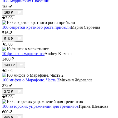
108 Буддийских Сказаний
160
₽
160
₽
3.0
3
100 секретов кратного роста прибыли
Мария Сергеева
516
₽
516
₽
5.0
3
10 фишек в маркетинге
Andrey Kuzmin
1400
₽
1400
₽
5.0
4
100 мифов о Марафоне. Часть 2
Михаил Журавлев
272
₽
272
₽
5.0
3
100 авторских упражнений для тренингов
Ирина Шевцова
600
₽
600
₽