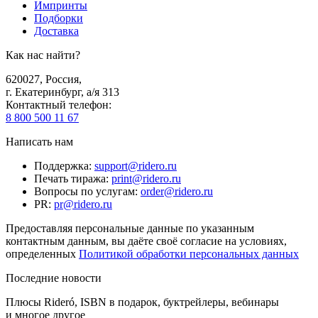
Импринты
Подборки
Доставка
Как нас найти?
620027
,
Россия
,
г. Екатеринбург, а/я 313
Контактный телефон
:
8 800 500 11 67
Написать нам
Поддержка
:
support@ridero.ru
Печать тиража
:
print@ridero.ru
Вопросы по услугам
:
order@ridero.ru
PR
:
pr@ridero.ru
Предоставляя персональные данные по указанным
контактным данным, вы даёте своё согласие на условиях,
определенных
Политикой обработки персональных данных
Последние новости
Плюсы Rideró, ISBN в подарок, буктрейлеры, вебинары
и многое другое