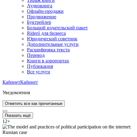
Тираж книги
Аудиокнига
Офлайн-продажи
Продвижение
Буктрейлер
Большой издательский пакет
Rideró для бизнеса
Юридический советник
Дополнительные услуги
Расшифровка текста
Перевод
Книги в аэропортах
Публикация
Все услуги
Кабинет
Кабинет
Уведомления
Отметить все как прочитанные
Показать ещё
12
+