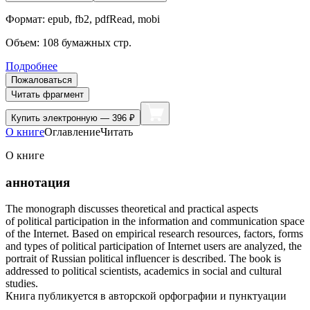
Формат:
epub, fb2, pdfRead, mobi
Объем:
108
бумажных стр.
Подробнее
Пожаловаться
Читать фрагмент
Купить
электронную — 396 ₽
О книге
Оглавление
Читать
О книге
аннотация
The monograph discusses theoretical and practical aspects
of political participation in the information and communication space
of the Internet. Based on empirical research resources, factors, forms
and types of political participation of Internet users are analyzed, the
portrait of Russian political influencer is described. The book is
addressed to political scientists, academics in social and cultural
studies.
Книга публикуется в авторской орфографии и пунктуации