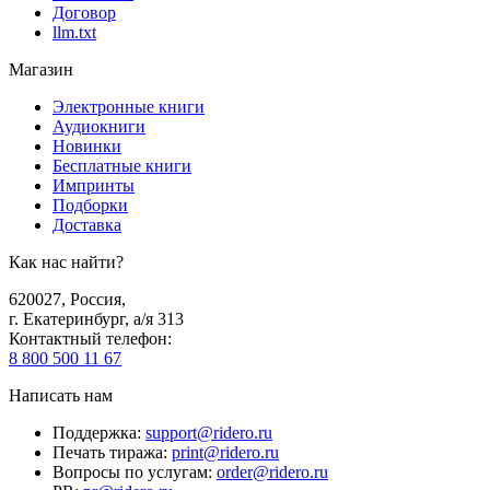
Договор
llm.txt
Магазин
Электронные книги
Аудиокниги
Новинки
Бесплатные книги
Импринты
Подборки
Доставка
Как нас найти?
620027
,
Россия
,
г. Екатеринбург, а/я 313
Контактный телефон
:
8 800 500 11 67
Написать нам
Поддержка
:
support@ridero.ru
Печать тиража
:
print@ridero.ru
Вопросы по услугам
:
order@ridero.ru