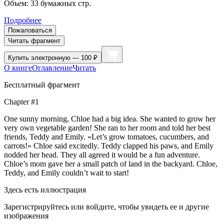
Объем:
33
бумажных стр.
Подробнее
Пожаловаться
Читать фрагмент
Купить
электронную — 100 ₽
О книге
Оглавление
Читать
Бесплатный фрагмент
Chapter #1
One sunny morning, Chloe had a big idea. She wanted to grow her
very own vegetable garden! She ran to her room and told her best
friends, Teddy and Emily. «Let’s grow tomatoes, cucumbers, and
carrots!» Chloe said excitedly. Teddy clapped his paws, and Emily
nodded her head. They all agreed it would be a fun adventure.
Chloe’s mom gave her a small patch of land in the backyard. Chloe,
Teddy, and Emily couldn’t wait to start!
Здесь есть иллюстрация
Зарегистрируйтесь или войдите, чтобы увидеть ее и другие
изображения