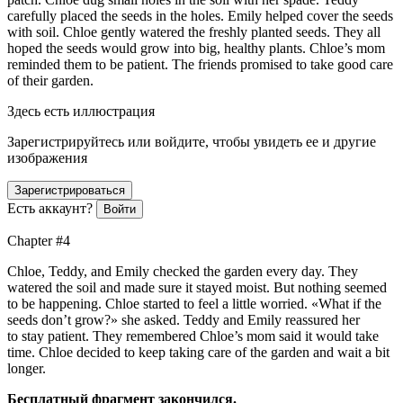
carefully placed the seeds in the holes. Emily helped cover the seeds
with soil. Chloe gently watered the freshly planted seeds. They all
hoped the seeds would grow into big, healthy plants. Chloe’s mom
reminded them to be patient. The friends promised to take good care
of their garden.
Здесь есть иллюстрация
Зарегистрируйтесь или войдите, чтобы увидеть ее и другие
изображения
Зарегистрироваться
Есть аккаунт?
Войти
Chapter #4
Chloe, Teddy, and Emily checked the garden every day. They
watered the soil and made sure it stayed moist. But nothing seemed
to be happening. Chloe started to feel a little worried. «What if the
seeds don’t grow?» she asked. Teddy and Emily reassured her
to stay patient. They remembered Chloe’s mom said it would take
time. Chloe decided to keep taking care of the garden and wait a bit
longer.
Бесплатный фрагмент закончился.