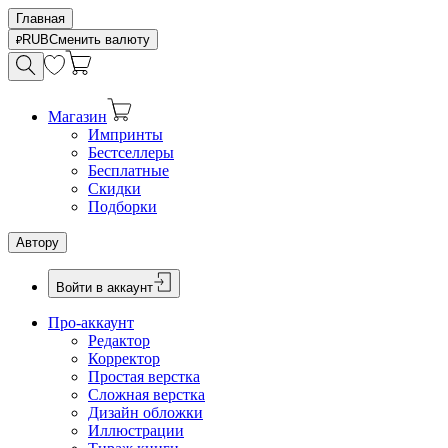
Главная
RUB
Сменить валюту
Магазин
Импринты
Бестселлеры
Бесплатные
Скидки
Подборки
Автору
Войти в аккаунт
Про-аккаунт
Редактор
Корректор
Простая верстка
Сложная верстка
Дизайн обложки
Иллюстрации