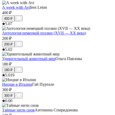
A week with Avi
Iren Leton
400
₽
400
₽
5.0
7
Антология немецкой поэзии (XVII — XX века)
200
₽
200
₽
5.0
2
Удивительный животный мир
Ольга Павлова
180
₽
180
₽
5.0
19
Ницше в Италии
Гай Пуртале
300
₽
300
₽
0.0
0
Тайные нити снов
Антонина Спиридонова