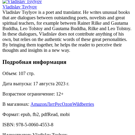
Vladislav Tsylyov
Vladislav Tsylyov is a poet and translator. He writes unusual books
that are dialogues between outstanding poets, novelists and great
spiritual teachers, for example between Rainer Rilke and Gautama
Buddha, Leo Tolstoy and Gautama Buddha, Rilke and Leo Tolstoy.
In these dialogues, Vladislav does not contribute anything of his
own, but relies on the authentic words of these great personalities.
By bringing them together, he helps the reader to perceive their
thoughts and insights in a new way.
Подробная информация
Объем:
107
стр.
Дата выпуска:
17 августа 2023 г.
Возрастное ограничение:
12
+
В магазинах:
Amazon
ЛитРес
Ozon
Wildberries
Формат:
epub, fb2, pdfRead, mobi
ISBN:
978-5-0060-4553-8
Иллюстратор
:
Vladislav Tsylyov