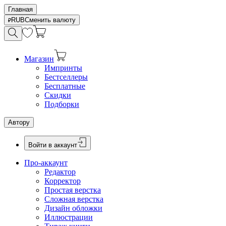
Главная
RUB
Сменить валюту
Магазин
Импринты
Бестселлеры
Бесплатные
Скидки
Подборки
Автору
Войти в аккаунт
Про-аккаунт
Редактор
Корректор
Простая верстка
Сложная верстка
Дизайн обложки
Иллюстрации