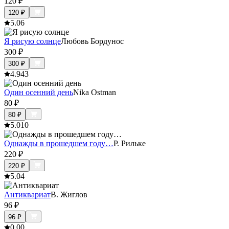
120
₽
120
₽
5.0
6
Я рисую солнце
Любовь Бордунос
300
₽
300
₽
4.9
43
Один осенний день
Nika Ostman
80
₽
80
₽
5.0
10
Однажды в прошедшем году…
Р. Рильке
220
₽
220
₽
5.0
4
Антиквариат
В. Жиглов
96
₽
96
₽
0.0
0