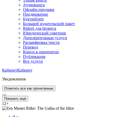
Тираж книги
Аудиокнига
Офлайн-продажи
Продвижение
Буктрейлер
Большой издательский пакет
Rideró для бизнеса
Юридический советник
Дополнительные услуги
Расшифровка текста
Перевод
Книги в аэропортах
Публикация
Все услуги
Кабинет
Кабинет
Уведомления
Отметить все как прочитанные
Показать ещё
12
+