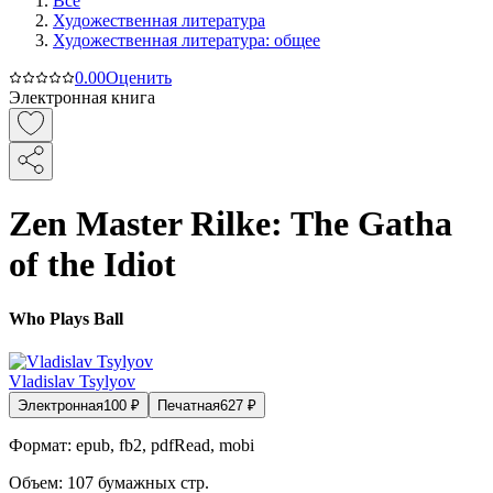
Все
Художественная литература
Художественная литература: общее
0.0
0
Оценить
Электронная книга
Zen Master Rilke: The Gatha
of the Idiot
Who Plays Ball
Vladislav Tsylyov
Электронная
100
₽
Печатная
627
₽
Формат:
epub, fb2, pdfRead, mobi
Объем:
107
бумажных стр.