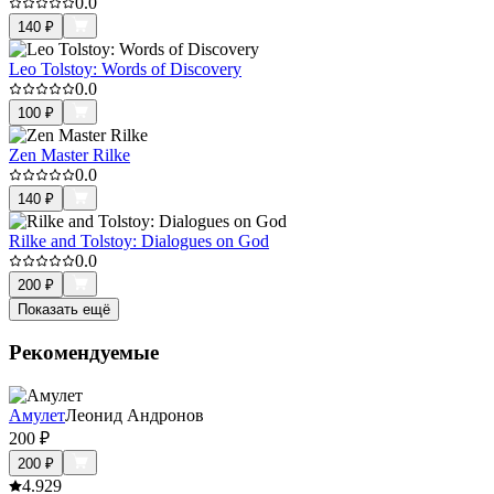
0.0
140
₽
Leo Tolstoy: Words of Discovery
0.0
100
₽
Zen Master Rilke
0.0
140
₽
Rilke and Tolstoy: Dialogues on God
0.0
200
₽
Показать ещё
Рекомендуемые
Амулет
Леонид Андронов
200
₽
200
₽
4.9
29