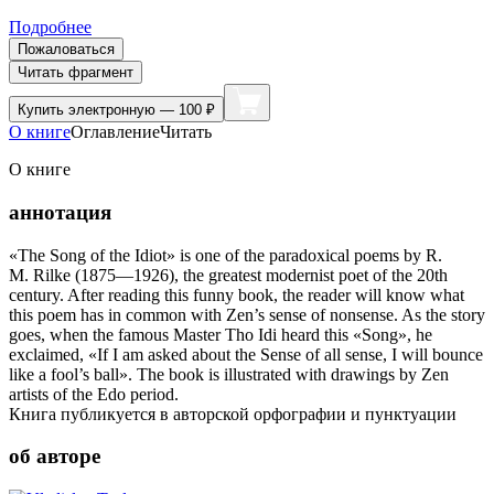
Подробнее
Пожаловаться
Читать фрагмент
Купить
электронную — 100 ₽
О книге
Оглавление
Читать
О книге
аннотация
«The Song of the Idiot» is one of the paradoxical poems by R.
M. Rilke (1875—1926), the greatest modernist poet of the 20th
century. After reading this funny book, the reader will know what
this poem has in common with Zen’s sense of nonsense. As the story
goes, when the famous Master Tho Idi heard this «Song», he
exclaimed, «If I am asked about the Sense of all sense, I will bounce
like a fool’s ball». The book is illustrated with drawings by Zen
artists of the Edo period.
Книга публикуется в авторской орфографии и пунктуации
об авторе